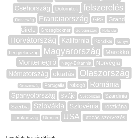
felszerelés
Csehország
Dolomitok
Franciaország
Grand
GPS
Finnország
Circle
Grossglockner
Görögország
Hollandia
Horvátország
Kalifornia
Korzika
könyv
Magyarország
Marokkó
Lengyelország
Montenegró
Norvégia
Nagy-Britannia
Olaszország
Németország
oktatás
Románia
robogó
Portugália
Oroszország
Spanyolország
Svájc
Szardínia
Svédország
Szlovákia
Szlovénia
Szerbia
Toszkána
USA
utazás szervezés
Törökország
Ukrajna
Legutóbbi hozzászólások