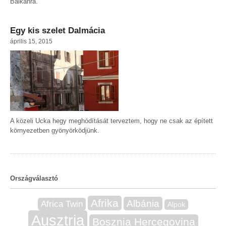
Balkánra.
Egy kis szelet Dalmácia
április 15, 2015
A közeli Ucka hegy meghódítását terveztem, hogy ne csak az épített
környezetben gyönyörködjünk.
Országválasztó
Afrika
Albánia
Africa Twin
Alpok
Ausztria
Bosznia Hercegovina