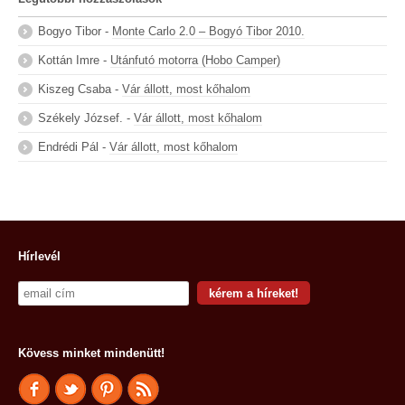
Bogyo Tibor
-
Monte Carlo 2.0 – Bogyó Tibor 2010.
Kottán Imre
-
Utánfutó motorra (Hobo Camper)
Kiszeg Csaba
-
Vár állott, most kőhalom
Székely József.
-
Vár állott, most kőhalom
Endrédi Pál
-
Vár állott, most kőhalom
Hírlevél
Kövess minket mindenütt!