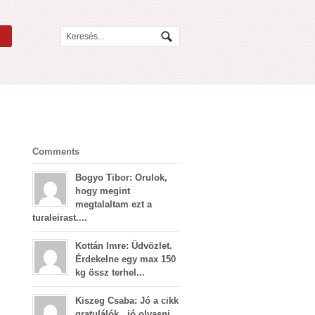
Comments
Bogyo Tibor: Orulok,
hogy megint
megtalaltam ezt a
turaleirast....
Kottán Imre: Üdvözlet.
Érdekelne egy max 150
kg össz terhel...
Kiszeg Csaba: Jó a cikk
gratulálók , jó olvasni