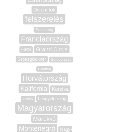
Dolomitok
felszerelés
Finnország
Franciaország
Grand Circle
GPS
Grossglockner
Görögország
Hollandia
Horvátország
Kalifornia
Korzika
Lengyelország
könyv
Magyarország
Marokkó
Montenegró
Nagy-