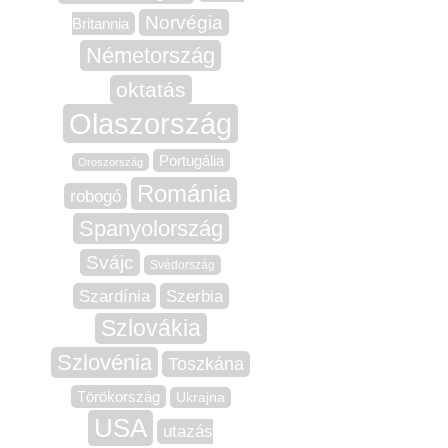
Norvégia
Britannia
Németország
oktatás
Olaszország
Portugália
Oroszország
Románia
robogó
Spanyolország
Svájc
Svédország
Szardínia
Szerbia
Szlovákia
Szlovénia
Toszkána
Törökország
Ukrajna
USA
utazás