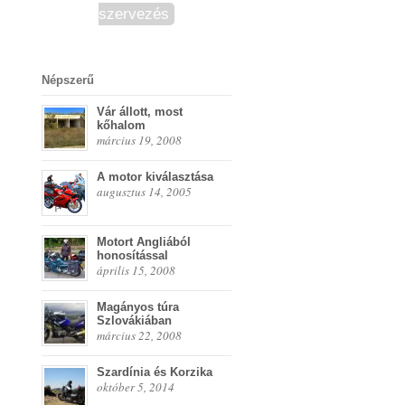
szervezés
Népszerű
Vár állott, most
kőhalom
március 19, 2008
A motor kiválasztása
augusztus 14, 2005
Motort Angliából
honosítással
április 15, 2008
Magányos túra
Szlovákiában
március 22, 2008
Szardínia és Korzika
október 5, 2014