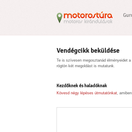
Gur
Vendégcikk beküldése
Te is szívesen megosztanád élményeidet a 
rögtön két megoldást is mutatunk.
Kezdőknek és haladóknak
Kövesd négy lépéses útmutatónkat
, amiben