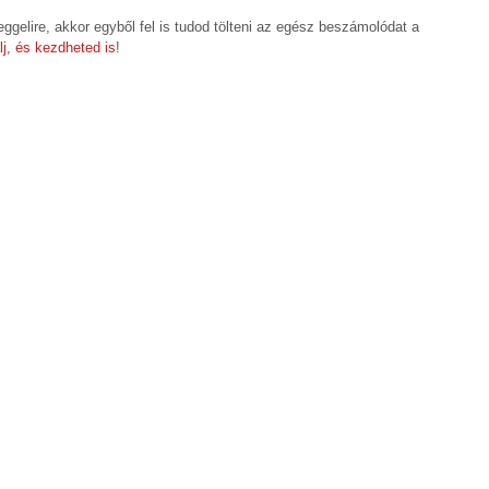
eggelire, akkor egyből fel is tudod tölteni az egész beszámolódat a
lj, és kezdheted is
!