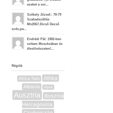
ezeket a sor...
Székely József.: 78-79
Szabadszállás
Mn2067.Dicső Dezső
szds,pa...
Endrédi Pál: 1982-ben
voltam Moszkvában és
éleslövészeten!...
Régiók
Afrika
Africa Twin
Albánia
Alpok
Ausztria
Bosznia
Hercegovina
Csehország