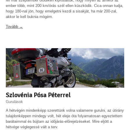
Mi már szeptember ötödikén kipróbáltuk, hogy milyen az amikor az
ember több, mint 200 km/órás szél ellen küszködik. Cica onnan tudja,
hogy 180-nal jön, hogy emelgetni kezdi a sisakját, ha már 200-zal,
akkor le kell buknia mögém.
Tovább →
Szlovénia Pósa Péterrel
Gurulások
A hétvégén mindenképp szerettünk volna valamerre gurulni, az útirány
tulajdonképpen mindegy volt, hét eleje óta folyamatosan egyeztettem
barátaimmal és bújtam az időjárás-előrejelzéseket. Mire eljött a
hétvége véglegessé vált a terv.