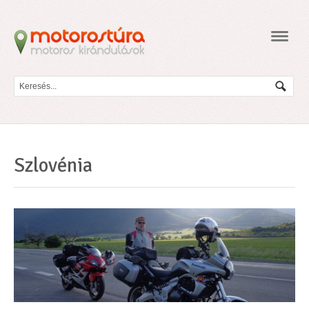
Navig
Szlovénia