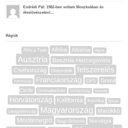
Endrédi Pál: 1982-ben voltam Moszkvában és
éleslövészeten!...
Régiók
Afrika
Albánia
Africa Twin
Alpok
Ausztria
Bosznia Hercegovina
felszerelés
Csehország
Dolomitok
Franciaország
Grand
GPS
Finnország
Circle
Grossglockner
Görögország
Hollandia
Horvátország
Kalifornia
Korzika
könyv
Magyarország
Marokkó
Lengyelország
Montenegró
Norvégia
Nagy-Britannia