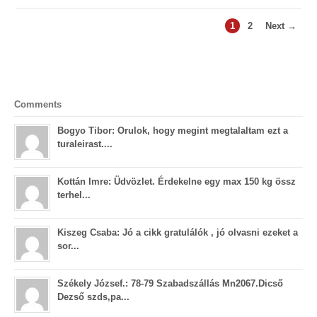
1
2
Next →
Comments
Bogyo Tibor: Orulok, hogy megint megtalaltam ezt a
turaleirast....
Kottán Imre: Üdvözlet. Érdekelne egy max 150 kg össz
terhel...
Kiszeg Csaba: Jó a cikk gratulálók , jó olvasni ezeket a
sor...
Székely József.: 78-79 Szabadszállás Mn2067.Dicső
Dezső szds,pa...