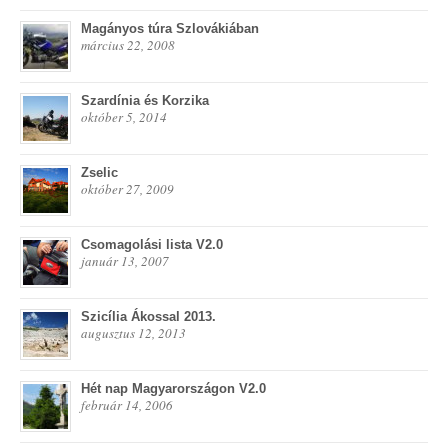
Magányos túra Szlovákiában
március 22, 2008
Szardínia és Korzika
október 5, 2014
Zselic
október 27, 2009
Csomagolási lista V2.0
január 13, 2007
Szicília Ákossal 2013.
augusztus 12, 2013
Hét nap Magyarországon V2.0
február 14, 2006