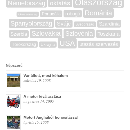
Olaszország
Németország
oktatás
Románia
robogó
Portugália
Oroszország
Spanyolország
Svájc
Szardínia
Svédország
Szlovákia
Szlovénia
Szerbia
Toszkána
USA
utazás szervezés
Törökország
Ukrajna
Népszerű
Vár állott, most kőhalom
március 19, 2008
A motor kiválasztása
augusztus 14, 2005
Motort Angliából honosítással
április 15, 2008