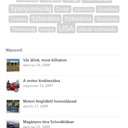
Spanyolország
Svájc
Szardínia
Svédország
Szlovákia
Szlovénia
Szerbia
Toszkána
USA
utazás szervezés
Törökország
Ukrajna
Népszerű
Vár állott, most kőhalom
március 19, 2008
A motor kiválasztása
augusztus 14, 2005
Motort Angliából honosítással
április 15, 2008
Magányos túra Szlovákiában
március 22, 2008