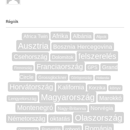
Régiók
Afrika
Albánia
Africa Twin
Alpok
Ausztria
Bosznia Hercegovina
felszerelés
Csehország
Dolomitok
Franciaország
Grand
GPS
Finnország
Circle
Grossglockner
Görögország
Hollandia
Horvátország
Kalifornia
Korzika
könyv
Magyarország
Marokkó
Lengyelország
Montenegró
Norvégia
Nagy-Britannia
Olaszország
Németország
oktatás
Románia
robogó
Portugália
Oroszország