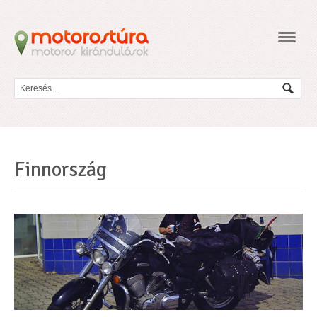
Navig
Finnország