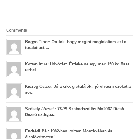
Comments
Bogyo Tibor: Orulok, hogy megint megtalaltam ezt a
turaleirast....
Kottán Imre: Üdvözlet. Érdekelne egy max 150 kg össz
terhel...
Kiszeg Csaba: Jó a cikk gratulálók , jó olvasni ezeket a
sor...
Székely József.: 78-79 Szabadszállás Mn2067.Dicső
Dezső szds,pa...
Endrédi Pál: 1982-ben voltam Moszkvában és
éleslövészeten!...