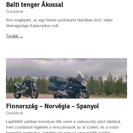
Balti tenger Ákossal
Gurulások
Ami meglepett, az egy fekete puskatartó táskában lévő, teljes
életnagyságú Kalasnyikov volt.
Tovább →
Finnország – Norvégia – Spanyol
Gurulások
Lapföldtől valóban komolyan illik venni a vadveszély jelző táblákat,
mert csordástól legelnek a rénszarvasok az út szélén, és a motor
hangjától megijedve, legtöbbször nem az egyszerűbb módját