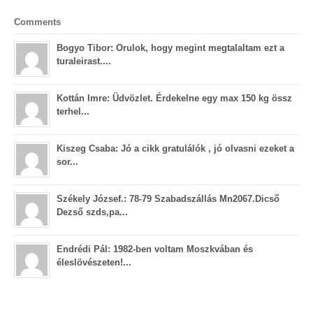
Comments
Bogyo Tibor: Orulok, hogy megint megtalaltam ezt a
turaleirast....
Kottán Imre: Üdvözlet. Érdekelne egy max 150 kg össz
terhel...
Kiszeg Csaba: Jó a cikk gratulálók , jó olvasni ezeket a
sor...
Székely József.: 78-79 Szabadszállás Mn2067.Dicső
Dezső szds,pa...
Endrédi Pál: 1982-ben voltam Moszkvában és
éleslövészeten!...