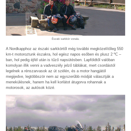
Északi sarkkör vonala.
A Nordkapphoz az északi sarkkörtől még további megközelítőleg 550
km-t motoroztunk északra, hol egész napos esőben és plusz 2 ºC –
ban, hol pedig éjfél után is tűző napsütésben. Lapföldtől valóban
komolyan illik venni a vadveszély jelző táblákat, mert csordástól
legelnek a rénszarvasok az út szélén, és a motor hangjától
megijedve, legtöbbször nem az egyszerűbb módját választják a
menekülésnek, hanem ha kell korlátot átugorva rohannak a
motorosok, az autósok közé.