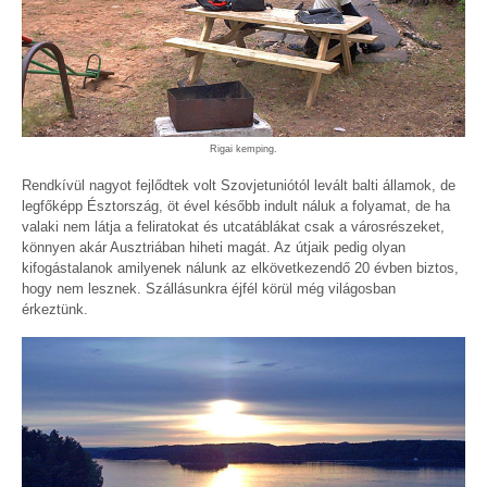
Rigai kemping.
Rendkívül nagyot fejlődtek volt Szovjetuniótól levált balti államok, de
legfőképp Észtország, öt ével később indult náluk a folyamat, de ha
valaki nem látja a feliratokat és utcatáblákat csak a városrészeket,
könnyen akár Ausztriában hiheti magát. Az útjaik pedig olyan
kifogástalanok amilyenek nálunk az elkövetkezendő 20 évben biztos,
hogy nem lesznek. Szállásunkra éjfél körül még világosban
érkeztünk.