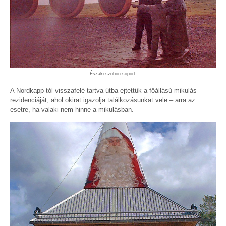
Északi szoborcsoport.
A Nordkapp-tól visszafelé tartva útba ejtettük a főállású mikulás
rezidenciáját, ahol okirat igazolja találkozásunkat vele – arra az
esetre, ha valaki nem hinne a mikulásban.