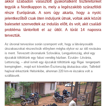
akkor szabadon választott gyakorlatként tiszteletünket
tegyük a Nordkappon is, mely a legészakibb szárazföldi
része Európának. A sors úgy akarta, hogy a nyolc
jelentkezőből csak öten induljunk útnak, voltak akik közúti
balesetet szenvedtek az indulás előtt, és volt, akit családi
probléma tántorított el az úttól. A túrát 14 naposra
terveztük.
Az útvonal tervezése során szempont volt, hogy a látványosabb
útszakaszokat részesítsük előnyben mégha olykor ez az idő rovására
is ment. Tervezett útvonalunk Szlovákia, Lengyelország, ahol egy
éjszakát töltöttünk egy falusi vendég házban. Ezután– Litvánia,
Lettország, – ahol ismét egy éjszakát töltöttünk egy Rigai tengerparti
kempingben , majd ezt követően Észtország átutazása után, Tallinból
hajóval érkeztünk Helsinkibe, ahonnan 220 km-re északra volt a
szállásunk.