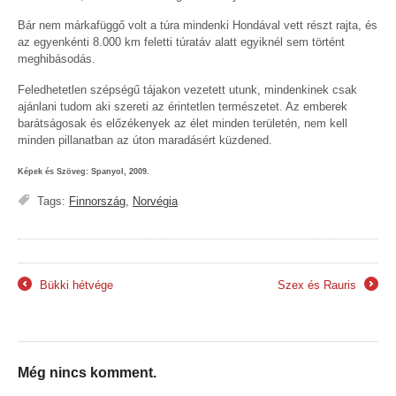
Bár nem márkafüggő volt a túra mindenki Hondával vett részt rajta, és
az egyenkénti 8.000 km feletti túratáv alatt egyiknél sem történt
meghibásodás.
Feledhetetlen szépségű tájakon vezetett utunk, mindenkinek csak
ajánlani tudom aki szereti az érintetlen természetet. Az emberek
barátságosak és előzékenyek az élet minden területén, nem kell
minden pillanatban az úton maradásért küzdened.
Képek és Szöveg: Spanyol, 2009.
Tags:
Finnország
,
Norvégia
Bükki hétvége
Szex és Rauris
←
→
Még nincs komment.