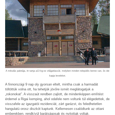
A mikulás palotája, itt tartja a13 kg-os világatlaszát, melyben minden település benne van, és ide
kapja leveleket.
A finnországi 9 nap oly gyorsan eltelt, mintha csak a harmadát
töltöttük volna ott, ha tehetjük jövőre ismét meglátogatjuk a
„rokonokat”. A visszaút rendben zajlott, de mindenképpen említést
érdemel a Rigai kemping, ahol odafele nem voltunk túl elégedettek, de
visszafele az igazgatói rezidenciát, zárt garázst, és feledhetetlen
hangulatú orosz diszkót kaptunk. Kellemesen csalódtunk az ottani
emberekben, rendkívül barátságosak és nyitottak voltak.