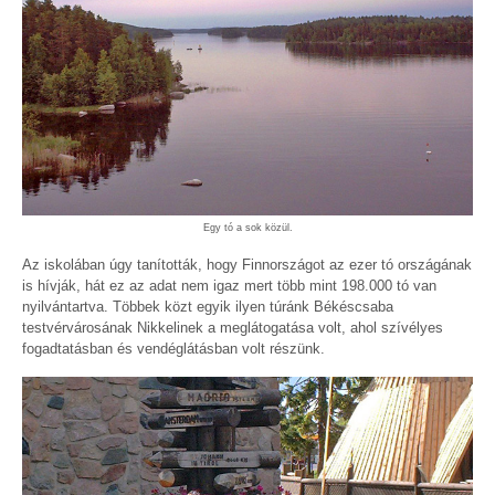
Egy tó a sok közül.
Az iskolában úgy tanították, hogy Finnországot az ezer tó országának
is hívják, hát ez az adat nem igaz mert több mint 198.000 tó van
nyilvántartva. Többek közt egyik ilyen túránk Békéscsaba
testvérvárosának Nikkelinek a meglátogatása volt, ahol szívélyes
fogadtatásban és vendéglátásban volt részünk.