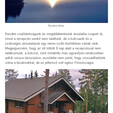
Éjszakai látkép.
Kezdeti csalódottságunk és megdöbbenésünk ámulatba csapott át,
mivel a recepción senkit nem találtunk, de a kulcsaink és a
szükséges útmutatások egy névre szóló borítékban vártak ránk.
Megjegyezném, hogy az ott töltött 9 nap alatt a recepcióssal nem
találkoztunk, a kulcsot, mint mindenki más ugyanilyen rendszerben
adtuk vissza távozáskor, eszünkbe nem jutott, hogy visszaélhettünk
volna a bizalmukkal, de ez jellemző volt egész Finnországra.