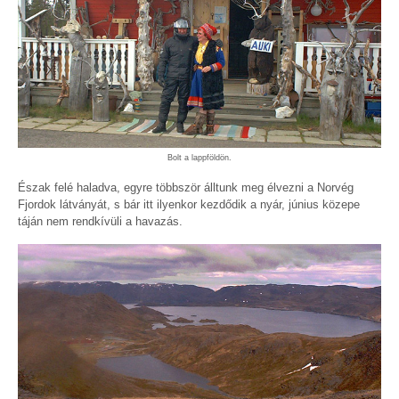
Bolt a lappföldön.
Észak felé haladva, egyre többször álltunk meg élvezni a Norvég
Fjordok látványát, s bár itt ilyenkor kezdődik a nyár, június közepe
táján nem rendkívüli a havazás.