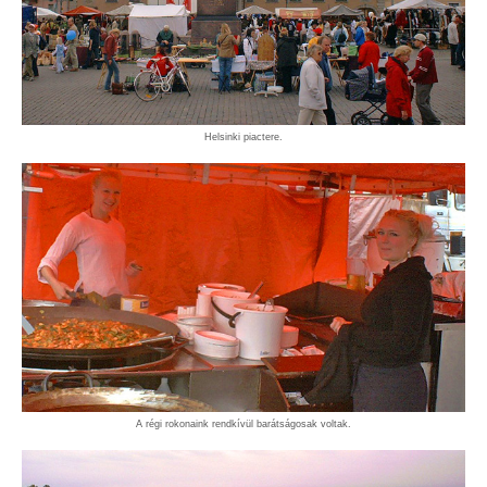
Helsinki piactere.
A régi rokonaink rendkívül barátságosak voltak.