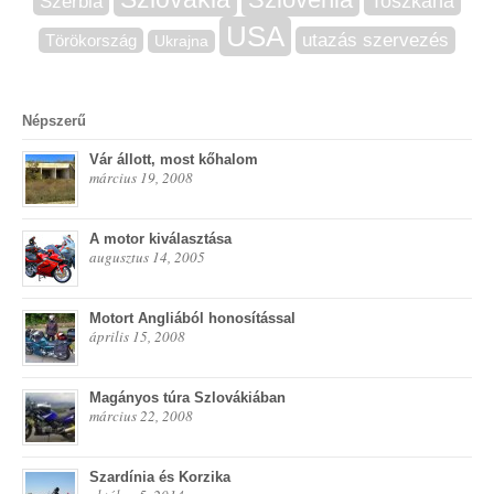
Szerbia
Toszkána
USA
utazás szervezés
Törökország
Ukrajna
Népszerű
Vár állott, most kőhalom
március 19, 2008
A motor kiválasztása
augusztus 14, 2005
Motort Angliából honosítással
április 15, 2008
Magányos túra Szlovákiában
március 22, 2008
Szardínia és Korzika