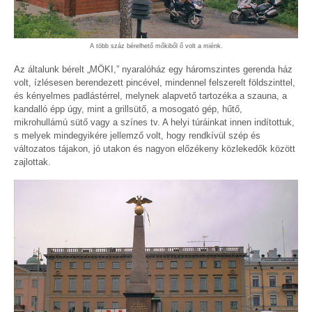
A több száz bérelhető mőkiből ő volt a miénk.
Az általunk bérelt „MÖKI,” nyaralóház egy háromszintes gerenda ház
volt, ízlésesen berendezett pincével, mindennel felszerelt földszinttel,
és kényelmes padlástérrel, melynek alapvető tartozéka a szauna, a
kandalló épp úgy, mint a grillsütő, a mosogató gép, hűtő,
mikrohullámú sütő vagy a színes tv. A helyi túráinkat innen indítottuk,
s melyek mindegyikére jellemző volt, hogy rendkívül szép és
változatos tájakon, jó utakon és nagyon előzékeny közlekedők között
zajlottak.