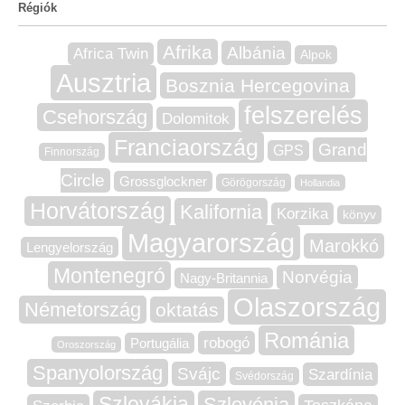
Régiók
Afrika
Albánia
Africa Twin
Alpok
Ausztria
Bosznia Hercegovina
felszerelés
Csehország
Dolomitok
Franciaország
Grand
GPS
Finnország
Circle
Grossglockner
Görögország
Hollandia
Horvátország
Kalifornia
Korzika
könyv
Magyarország
Marokkó
Lengyelország
Montenegró
Norvégia
Nagy-Britannia
Olaszország
Németország
oktatás
Románia
robogó
Portugália
Oroszország
Spanyolország
Svájc
Szardínia
Svédország
Szlovákia
Szlovénia