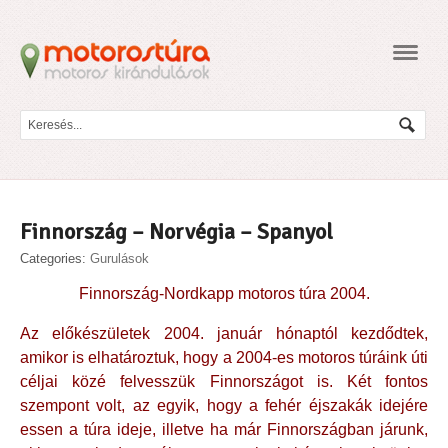
Navig
Finnország – Norvégia – Spanyol
Categories:
Gurulások
Finnország-Nordkapp motoros túra 2004.
Az előkészületek 2004. január hónaptól kezdődtek,
amikor is elhatároztuk, hogy a 2004-es motoros túráink úti
céljai közé felvesszük Finnországot is. Két fontos
szempont volt, az egyik, hogy a fehér éjszakák idejére
essen a túra ideje, illetve ha már Finnországban járunk,