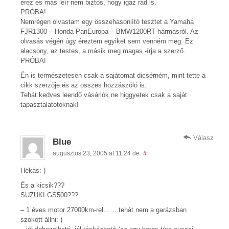
érez és más leír nem biztos, hogy igaz rád is.
PRÓBA!
Nemrégen olvastam egy összehasonlító tesztet a Yamaha
FJR1300 – Honda PanEuropa – BMW1200RT hármasról. Az
olvasás végén úgy éreztem egyiket sem venném meg. Ez
alacsony, az testes, a másik meg magas -írja a szerző.
PRÓBA!
Én is természetesen csak a sajátomat dicsérném, mint tette a
cikk szerzője és az összes hozzászóló is.
Tehát kedves leendő vásárlók ne higgyetek csak a saját
tapasztalatotoknak!
Válasz
Blue
augusztus 23, 2005 at 11:24 de.
#
Hékás:-)
És a kicsik???
SUZUKI GS500???
– 1 éves motor 27000km-rel…….tehát nem a garázsban
szokott állni:-)