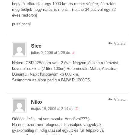
hogy jól elfáradjak egy 1000-km es menet végére, és aztán
meg örüljek hogy na ez is ment… ( pláne 34 pacival egy 22
éves motoron)
puszipacsi
Válasz
Sice
július 9, 2006 at 1:29 de.
#
Nekem CBR 125ösöm van, 2 éve. Nagyon jól birja a túrázást,
keveset eszik… (2 liter 100on) Referenciák: Mátra, Ausztria,
Dunántúl. Napit hatótávom kb 600 km.
Számomra az álom pedig a BMW R 1200GS.
Válasz
Niko
május 19, 2006 at 2:14 du.
#
Ööööö…izé….mi van azzal a Hondával???:)
Na nem azért mert elégedett Transalpos vagyok,aki
gyakorlatilag mindíg utassal együtt és full felpakolva