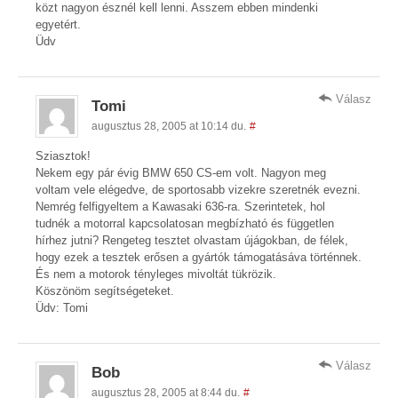
közt nagyon észnél kell lenni. Asszem ebben mindenki
egyetért.
Üdv
Válasz
Tomi
augusztus 28, 2005 at 10:14 du.
#
Sziasztok!
Nekem egy pár évig BMW 650 CS-em volt. Nagyon meg
voltam vele elégedve, de sportosabb vizekre szeretnék evezni.
Nemrég felfigyeltem a Kawasaki 636-ra. Szerintetek, hol
tudnék a motorral kapcsolatosan megbízható és független
hírhez jutni? Rengeteg tesztet olvastam újágokban, de félek,
hogy ezek a tesztek erősen a gyártók támogatásáva történnek.
És nem a motorok tényleges mivoltát tükrözik.
Köszönöm segítségeteket.
Üdv: Tomi
Válasz
Bob
augusztus 28, 2005 at 8:44 du.
#