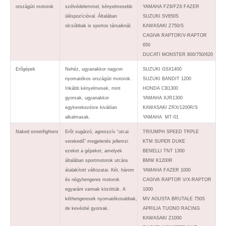
országúti motorok
szélvédelemmel, kényelmesebb
YAMAHA FZ6/FZ6 FAZER
üléspozícióval. Általában
SUZUKI SV650S
olcsóbbak is sportos társaiknál.
KAWASAKI Z750/S
CAGIVA RAPTOR/V-RAPTOR
650
DUCATI MONSTER 800/750/620
Erőgépek
Nehéz, ugyanakkor nagyon
SUZUKI GSX1400
nyomatékos országúti motorok.
SUZUKI BANDIT 1200
Inkább kényelmesek, mint
HONDA CB1300
gyorsak, ugyanakkor
YAMAHA XJR1300
egykerekezésre kiválóan
KAWASAKI ZRX/1200R/S
alkalmasak.
YAMAHA MT-01
Naked streetfighters
Erőt sugárzó, agresszív “utcai
TRIUMPH SPEED TRPLE
verekedő” megjelenés jellemzi
KTM SUPER DUKE
ezeket a gépeket, amelyek
BENELLI TNT 1300
általában sportmotorok utcára
BMW K1200R
átalakított változatai. Két, három
YAMAHA FAZER 1000
és négyhengeres motorok
CAGIVA RAPTOR V/X-RAPTOR
egyaránt vannak közöttük. A
1000
kéthengeresek nyomatékosabbak,
MV AGUSTA BRUTALE 750S
de kevésbé gyorsak.
APRILIA TUONO RACING
KAWASAKI Z1000