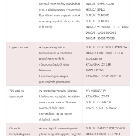
hasonló teljesítmény leadásához,
DUCATI 996/SPS/S/R
mint a többhengeres motoroknak.
HONDA SP1/2
Egy időben ezek a gépek uralták
SUZUKI TL1000R
a versenypályákat, de ez az idő
SUZUKI TL1000S
már elmúlt.
HONDA VTR1000F FIRESTORM
DUCATI 1000SS/900SS
DUCATI 800SS/750SS
Hyper motorok
A hyper kategóriát a
SUZUKI GSX1300R HAYABUSA
turbótöltökről, a hihetetlen
HONDA CBR1100XX SUPER
teljesítményekről és
BLACKBIRD
végsebességekről lehet
KAWASAKI ZX-12R
felismerni.
BMW K1200S
Ezen kívül igen magas
KAWASAKI ZZ-R1200/1100
gumiszámlát generálnak.
750 cm3-es
Az eredetileg verseny célokra
MV AGUSTA F4
sportgépek
kifejlesztett kategória. Általában
KAWASAKI ZX-7R
azok veszik, akik a 600-asok
SUZUKI GSX-R750
nyomatékánál többet
YAMAHA YZF-R7 0W02
szeretnének, de az ezrest
drágának tartják.
Olcsóbb
Az országút követelményeinek
SUZUKI BANDIT GSF650/600
középkategóriás
jobban megfelelő gépek, nagyobb
HONDA CB600F HORNET