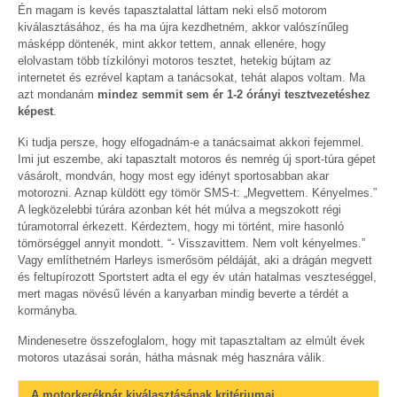
Én magam is kevés tapasztalattal láttam neki első motorom
kiválasztásához, és ha ma újra kezdhetném, akkor valószínűleg
másképp döntenék, mint akkor tettem, annak ellenére, hogy
elolvastam több tízkilónyi motoros tesztet, hetekig bújtam az
internetet és ezrével kaptam a tanácsokat, tehát alapos voltam. Ma
azt mondanám
mindez semmit sem ér 1-2 órányi tesztvezetéshez
képest
.
Ki tudja persze, hogy elfogadnám-e a tanácsaimat akkori fejemmel.
Imi jut eszembe, aki tapasztalt motoros és nemrég új sport-túra gépet
vásárolt, mondván, hogy most egy idényt sportosabban akar
motorozni. Aznap küldött egy tömör SMS-t: „Megvettem. Kényelmes.”
A legközelebbi túrára azonban két hét múlva a megszokott régi
túramotorral érkezett. Kérdeztem, hogy mi történt, mire hasonló
tömörséggel annyit mondott. “- Visszavittem. Nem volt kényelmes.”
Vagy említhetném Harleys ismerősöm példáját, aki a drágán megvett
és feltupírozott Sportstert adta el egy év után hatalmas veszteséggel,
mert magas növésű lévén a kanyarban mindig beverte a térdét a
kormányba.
Mindenesetre összefoglalom, hogy mit tapasztaltam az elmúlt évek
motoros utazásai során, hátha másnak még hasznára válik.
A motorkerékpár kiválasztásának kritériumai