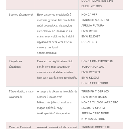
DUCATI MONSTER S4/R
BUELL XB12R/S
Sportos túramotorok
Ezek a sportos megjelenésű
HONDA VFR
motorok gyorsan felszerelhetők
TRIUMPH SPRINT ST
gyári dobozokkal, viszonylag
APRILIA FUTURA
elviselhetők az utasnak is és
BMW R1100S
máris lehet velük túrára indulni,
BMW R1200ST
ugyanakkor nem veszik fel a
DUCATI ST4
versenyt az igazi
sportmotorokkal.
Kényelmes
Ezek az országúti behemótok
HONDA PAN EUROPEAN
túragépek
simán elvisznek akármilyen
YAMAHA FJR1300
messzire és általában minden
BMW R1200RT
high-tech extrával felszerelhetők.
BMW K1200LT
HONDA GOLD WING
Túreendurók, a nagy
A terepre is alkalmas felépítés és
TRIUMPH TIGER 955i
kalandozók
a hosszú utakra való
BMW R1200/1150GS
felkészítés jellemzi ezeket a
HONDA XL1000V VARADERO
magas építésű, nagy
SUZUKI V-STORM
tankkapacitású túragépeket.
APRILIA CAPO NORD
KTM ADVENTURE
Masszív Cruiserek
Azoknak, akiknek inkább a méret
TRIUMPH ROCKET III