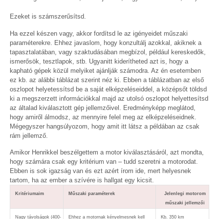
Ezeket is számszerűsítsd.
Ha ezzel készen vagy, akkor fordítsd le az igényeidet műszaki
paraméterekre. Ehhez javaslom, hogy konzultálj azokkal, akiknek a
tapasztalatában, vagy szaktudásában megbízol, például kereskedők,
ismerősök, tesztlapok, stb. Ugyanitt kiderítheted azt is, hogy a
kapható gépek közül melyiket ajánlják számodra. Az én esetemben
ez kb. az alábbi táblázat szerint néz ki. Ebben a táblázatban az első
oszlopot helyetessítsd be a saját elképzeléseiddel, a középsőt töldsd
ki a megszerzett információkkal majd az utolsó oszlopot helyettesítsd
az általad kiválasztott gép jellemzőivel. Eredményképp meglátod,
hogy amiről álmodsz, az mennyire felel meg az elképzeléseidnek.
Mégegyszer hangsúlyozom, hogy amit itt látsz a példában az csak
rám jellemző.
Amikor Henrikkel beszélgettem a motor kiválasztásáról, azt mondta,
hogy számára csak egy kritérium van – tudd szeretni a motorodat.
Ebben is sok igazság van és ezt azért írom ide, mert helyesnek
tartom, ha az ember a szívére is hallgat egy kicsit.
Kritériumaim
Műszaki paraméterek
Jelenlegi motorom
műszaki jellemzői
Nagy távolságok (400-
Ehhez a motornak kényelmesnek kell
Kb. 350 km