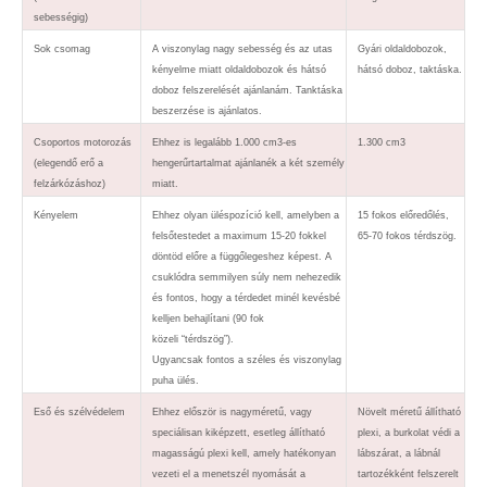
sebességig)
Sok csomag
A viszonylag nagy sebesség és az utas
Gyári oldaldobozok,
kényelme miatt oldaldobozok és hátsó
hátsó doboz, taktáska.
doboz felszerelését ajánlanám. Tanktáska
beszerzése is ajánlatos.
Csoportos motorozás
Ehhez is legalább 1.000 cm3-es
1.300 cm3
(elegendő erő a
hengerűrtartalmat ajánlanék a két személy
felzárkózáshoz)
miatt.
Kényelem
Ehhez olyan üléspozíció kell, amelyben a
15 fokos előredőlés,
felsőtestedet a maximum 15-20 fokkel
65-70 fokos térdszög.
döntöd előre a függőlegeshez képest. A
csuklódra semmilyen súly nem nehezedik
és fontos, hogy a térdedet minél kevésbé
kelljen behajlítani (90 fok
közeli “térdszög”).
Ugyancsak fontos a széles és viszonylag
puha ülés.
Eső és szélvédelem
Ehhez először is nagyméretű, vagy
Növelt méretű állítható
speciálisan kiképzett, esetleg állítható
plexi, a burkolat védi a
magasságú plexi kell, amely hatékonyan
lábszárat, a lábnál
vezeti el a menetszél nyomását a
tartozékként felszerelt