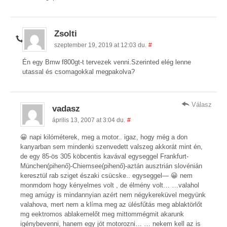
Zsolti
szeptember 19, 2019 at 12:03 du.
#
Én egy Bmw f800gt-t tervezek venni.Szerinted elég lenne
utassal és csomagokkal megpakolva?
Válasz
vadasz
április 13, 2007 at 3:04 du.
#
😀 napi kilóméterek, meg a motor.. igaz, hogy még a don
kanyarban sem mindenki szenvedett valszeg akkorát mint én,
de egy 85-ös 305 köbcentis kavával egyseggel Frankfurt-
München(pihenő)-Chiemsee(pihenő)-aztán ausztrián slovénián
keresztül rab sziget északi csücske.. egyseggel— 😀 nem
monmdom hogy kényelmes volt , de élmény volt… …valahol
meg amúgy is mindannyian azért nem négykereküvel megyünk
valahova, mert nem a klíma meg az ülésfűtás meg ablaktörlőt
mg eektromos ablakemelőt meg mittommégmit akarunk
igénybevenni, hanem egy jót motorozni… … nekem kell az is