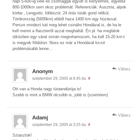
napi 5-600-ig vele és csomaggal együtt is kényelmes, egyedül
800-1000km sem okoz problémát. Referenciák: Ausztria, alpok
körbe , Lengyelo. többször, 24 órás túrák gond nélkül,
Törökország (5600km) ebből haza 1400 km egy húzással.
Persze mindezt tuti meg lehet csinálni Hondával is, de ha le
kell menni a flaszterről azzal meghaltál. Én pl. ha meglátok
útközben egy várat simán megrohamozom, ha kell 15-20 km-t
is megyek földúton. Noss ez már a Hondával kicsit
problémásabb lenne…
Válasz
Anonym
szeptember 29, 2005 at 8:45 du.
#
Ott van a Honda nagy túraendúrója is!
Szebb is mint a BMW olcsóbb is, jobb is (szerintem)
Válasz
Adamj
szeptember 29, 2005 at 3:25 du.
#
Sziasztok!