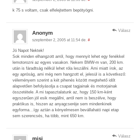
k 75 s voltam, csak elfelejtettem bepötyögni.
Válasz
Anonym
szeptember 2, 2005 at 11:54 de.
#
Jó Napot Nektek!
Sok minden elhangzott arról, hogy mennyit lehet egy fenékkel
lemotorozni az egyes vasakon. Nekem BMW-m van, 200 km.
után is fáradtság nélkül lehet róla leszállni. Ami miatt írok, az
egy apróság, ami még nem hangzott el, jelesül is a következő:
véleményem szerint a két pihenés között megtehető időt
alapvetően befolyásolja a csapat tagjainak és motorjainak
összetétele. A mi tapasztalatunk az, hogy 150 km-ként
egyszerűen jól esik megállni, arról nem is beszélve, hogy
praktikus is, hiszen az anyagcseréje sem mindenkinek
egyforma…így aztán a kényelmesen bevállaható napi etap
sem szerencsés, ha több, mint 650 km.
Válasz
misi