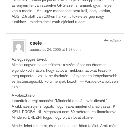
az enyém fel van szerelve GPS-szel is, aminek gyári helye
van a mocin… Azt ugye mondanom sem kell, hogy kardán,
ABS, 2,6 alatt van 100-on ha kell… tökéletes gép nagy
túrákhoz.. mindenkinek csak ajánlani tudom…
Válasz
csele
augusztus 24, 2005 at 1:27 du.
#
Az egysegges távról:
Mielött nagyon belemerülnénk a számháborúba érdemes
elgondolkodni azon, hogy autóval mekkora távokat teszünk
meg naponta – valjuk be őszintén – lényegesen kényelmesebb
és biztonságosabb körülmények között! — Varaderóka bölcsen
szólt. —
A választásról:
Ismeritek a régi mondást:"Mindenki a saját lovát dicséri."
A cikk szerzője is rögzíti, hogy hiába minden utánaolvasás: KI
KELL PRÓBÁLNI. Méghozzá nem 50 méteren, és finomkodva!
Mindenki ÉREZNI fogja, hogy olyan lovat akar-e.
Mindet lehet szeretni, és mindben lehet hibát találni. Amit más