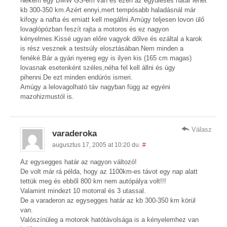
Nekem egy BMW GS-em van és ezen az együléses határ lehet
kb 300-350 km.Azért ennyi,mert tempósabb haladásnál már
kifogy a nafta és emiatt kell megállni.Amúgy teljesen lovon ülő
lovaglópózban feszít rajta a motoros és ez nagyon
kényelmes.Kissé ugyan előre vagyok dőlve és ezáltal a karok
is rész vesznek a testsúly elosztásában.Nem minden a
fenéké.Bár a gyári nyereg egy is ilyen kis (165 cm magas)
lovasnak esetenként széles,néha fel kell állni és úgy
pihenni.De ezt minden endúrós ismeri.
Amúgy a lelovagolható táv nagyban függ az egyéni
mazohizmustól is.
Válasz
varaderoka
augusztus 17, 2005 at 10:20 du.
#
Az egysegges határ az nagyon változó!
De volt már rá példa, hogy az 1100km-es távot egy nap alatt
tettük meg és ebből 800 km nem autópálya volt!!!
Valamint mindezt 10 motorral és 3 utassal.
De a varaderon az egysegges határ az kb 300-350 km körül
van.
Valószínüleg a motorok hatótávolsága is a kényelemhez van