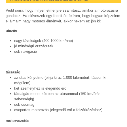
Vedd sorra, hogy milyen élményre számítasz, amikor a motorozásra
gondolsz. Ha előveszek egy fecnit és felírom, hogy hogyan képzelem
el álmaim nagy motoros élményét, akkor nekem ez jön ki:
utazás
nagy távolságok (400-1000 km/nap)
jó minőségű országutak
sok navigáció
társaság
az utas kényelme (bírja ki az 1.000 kilométert, lásson ki
mögülem)
két személyhez is elegendő erő
társalgás menet közben az utasommal (160 km/órás
sebességig)
sok csomag
csoportos motorozás (elegendő erő a felzárkózáshoz)
motorvezetés