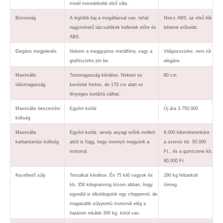
minél meredekebb első villa.
Biztonság
A legtöbb baj a megállással van, tehát
Nincs ABS, az első fék
nagyméretű tárcsafékek kellenek előre és
lehetne erősebb.
ABS.
Elegáns megjelenés
Nekem a meggypiros metálfény, vagy a
Világosszürke, nem túl
grafitszürke jön be.
elegáns
Maximális
Testmagasság kérdése. Nekem ez
80 cm
ülésmagasság
kevésbé fontos, de 170 cm alatt ez
lényeges korláttá válhat.
Maximális beszerzési
Egyéni korlát
Új ára 3.750.000
költség
Maximális
Egyéni korlát, amely anyagi erőnk mellett
6.000 kilométerenként
karbantartási költség
attól is függ, hogy mennyit megyünk a
a szerviz kb. 50.000
motorral.
Ft., és a gumicsere kb.
80.000 Ft.
Kezelhető súly
Testalkat kérdése. Én 75 kiló vagyok és
290 kg feltankolt
kb. 350 kilogrammig bízom abban, hogy
tömeg.
egyedül is elboldogulok egy chopperrel, de
magasabb súlypontú motornál elég a
határom inkább 300 kg. körül van.