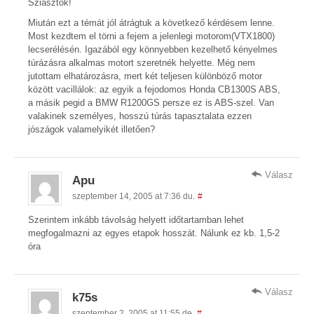
Sziasztok!
Miután ezt a témát jól átrágtuk a következő kérdésem lenne.
Most kezdtem el törni a fejem a jelenlegi motorom(VTX1800)
lecserélésén. Igazából egy könnyebben kezelhető kényelmes
túrázásra alkalmas motort szeretnék helyette. Még nem
jutottam elhatározásra, mert két teljesen különböző motor
között vacillálok: az egyik a fejodomos Honda CB1300S ABS,
a másik pegid a BMW R1200GS persze ez is ABS-szel. Van
valakinek személyes, hosszú túrás tapasztalata ezzen
jószágok valamelyikét illetően?
Válasz
Apu
szeptember 14, 2005 at 7:36 du.
#
Szerintem inkább távolság helyett időtartamban lehet
megfogalmazni az egyes etapok hosszát. Nálunk ez kb. 1,5-2
óra
Válasz
k75s
szeptember 2, 2005 at 11:55 de.
#