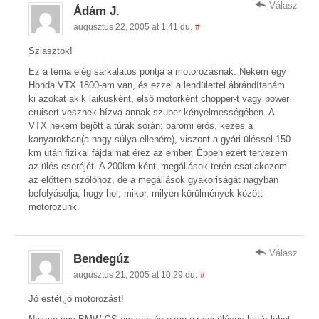
Válasz
Ádám J.
augusztus 22, 2005 at 1:41 du.
#
Sziasztok!
Ez a téma elég sarkalatos pontja a motorozásnak. Nekem egy
Honda VTX 1800-am van, és ezzel a lendülettel ábrándítanám
ki azokat akik laikusként, első motorként chopper-t vagy power
cruisert vesznek bízva annak szuper kényelmességében. A
VTX nekem bejött a túrák során: baromi erős, kezes a
kanyarokban(a nagy súlya ellenére), viszont a gyári üléssel 150
km után fizikai fájdalmat érez az ember. Éppen ezért tervezem
az ülés cseréjét. A 200km-kénti megállások terén csatlakozom
az előttem szólóhoz, de a megállások gyakoriságát nagyban
befolyásolja, hogy hol, mikor, milyen körülmények között
motorozunk.
Válasz
Bendegúz
augusztus 21, 2005 at 10:29 du.
#
Jó estét,jó motorozást!