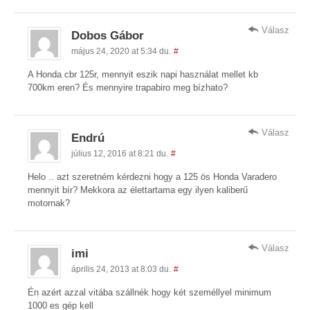
Válasz
Dobos Gábor
május 24, 2020 at 5:34 du.
#
A Honda cbr 125r, mennyit eszik napi használat mellet kb
700km eren? És mennyire trapabiro meg bízhato?
Válasz
Endrú
július 12, 2016 at 8:21 du.
#
Helo .. azt szeretném kérdezni hogy a 125 ös Honda Varadero
mennyit bír? Mekkora az élettartama egy ilyen kaliberű
motornak?
Válasz
imi
április 24, 2013 at 8:03 du.
#
Én azért azzal vitába szállnék hogy két személlyel minimum
1000 es gép kell