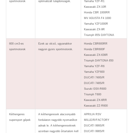
sportmotorok
optimalizált tulajdonságok.
Yamaha YZF-R1
Kawasaki ZX-10R
Honda CBR 1000RR
MV AGUSTA F4 1000
Yamaha YZF1000R
Kawasaki ZX-9R
Triumph 955i DAYTONA
600 cm3-es
Ezek az olcsó, ugyanakkor
Honda CBR600RR
sportmotorok
nagyon gyors sportmotorok.
Honda CBR600F
Kawasaki ZX-636R
Triumph DAYTONA 650
Yamaha YZF-R6
Yamaha YZF600
DUCATI 749S/R
DUCATI 748S/R
Suzuki GSX-R600
Triumph T600
Kawasaki ZX-6RR
Kawasaki ZZ-R600
Kéthengeres
A kéthengeresek alacsonyabb
APRILIA RSV
supersport gépek
fordulaton nagyobb nyomatékot
MILLE/R/FACTORY
adnak le. A kéthengereseknek
DUCATI 999S/R
azonban nagyobb űrtartalom kell
DUCATI 998S/R