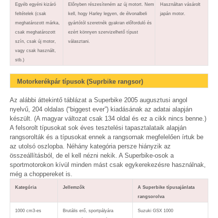
Egyéb egyéni kizáró
Előnyben részesíteném az új motort. Nem
Használtan vásárolt
feltételek (csak
kell, hogy Harley legyen, de élvonalbeli
japán motor.
meghatározott márka,
gyártótól szeretnék gyakran előforduló és
csak meghatározott
ezért könnyen szervizelhető típust
szín, csak új motor,
választani.
vagy csak használt,
stb.)
Motorkerékpár típusok (Suprbike rangsor)
Az alábbi áttekintő táblázat a Superbike 2005 augusztusi angol
nyelvű, 204 oldalas (“biggest ever”) kiadásának az adatai alapján
készült. (A magyar változat csak 134 oldal és ez a cikk nincs benne.)
A felsorolt típusokat sok éves tesztelési tapasztalataik alapján
rangsorolták és a típusokat ennek a rangsornak megfelelően írtuk be
az utolsó oszlopba. Néhány kategória persze hiányzik az
összeállításból, de el kell nézni nekik. A Superbike-osok a
sportmotorokon kívül minden mást csak egykerekezésre használnak,
még a choppereket is.
Kategória
Jellemzők
A Superbike típusajánlata
rangsorolva
1000 cm3-es
Brutális erő, sportpályára
Suzuki GSX 1000