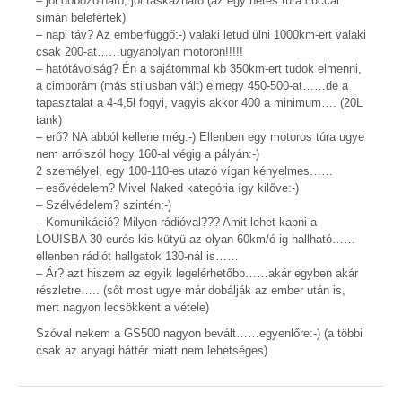
– jól dobozolható, jól táskázható (az egy hetes túra cuccai
simán belefértek)
– napi táv? Az emberfüggő:-) valaki letud ülni 1000km-ert valaki
csak 200-at……ugyanolyan motoron!!!!!
– hatótávolság? Én a sajátommal kb 350km-ert tudok elmenni,
a cimborám (más stilusban vált) elmegy 450-500-at……de a
tapasztalat a 4-4,5l fogyi, vagyis akkor 400 a minimum…. (20L
tank)
– erő? NA abból kellene még:-) Ellenben egy motoros túra ugye
nem arrólszól hogy 160-al végig a pályán:-)
2 személyel, egy 100-110-es utazó vígan kényelmes……
– esővédelem? Mivel Naked kategória így kilőve:-)
– Szélvédelem? szintén:-)
– Komunikáció? Milyen rádióval??? Amit lehet kapni a
LOUISBA 30 eurós kis kütyü az olyan 60km/ó-ig hallható……
ellenben rádiót hallgatok 130-nál is……
– Ár? azt hiszem az egyik legelérhetőbb……akár egyben akár
részletre….. (sőt most ugye már dobálják az ember után is,
mert nagyon lecsökkent a vétele)
Szóval nekem a GS500 nagyon bevált……egyenlőre:-) (a többi
csak az anyagi háttér miatt nem lehetséges)