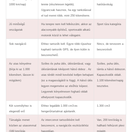
1000 km/nap)
lennie (részletesen lejjebb).
hatótávolság
Ugyancsak hasznos, ha egy tankolással
el tud menni több, mint 250 kilométerre.
Jó minőségű
Ha terepre nem kell felkészülni, akkor az
Sport túra kategória
országutak
alacsonyabb építésű, sportosabb alkatú
motorok közül is lehet válogatni.
Sok navigáció
Ehhez tartozék kell. Egyre több típushoz
Nincs, de tervezem a
kapható tartozék GPS, de ilyen külön is
beszerzését
beszerezhető.
Az utas kényelme
Széles és puha ülés, üléstámlával, vagy
Széles, puha ülés,
(bírja ki az 1.000
üléstámlának kiképzett hátsó doboz . Az
támla a hátsó dobozon.
kilométert, lásson ki
utas térdét minél kevésbé kelljen behajtani
Kapaszkodók oldalt.
mögülem)
(ez a magasságától is függ). A hátsó ülés
1.100 kilométer/napig
legyen megemelve az elsőhöz képest.
tesztelve.
Legyenek kényelmesen fogható oldalt
elhelyezett kapaszkodók.
Két személyhez is
Ehhez legalább 1.000 cm3-es
1.300 cm3
elegendő erő
hengerűrtartalmat ajánlanék.
Társalgás menet
Az intercomot tartozékként kell
Van, 200 km/óráig is
közben az utasommal
beszerezni, a navigációs eszközökhöz
hallható felhúzott plexi
(160 km/órás
hasonlóan.
mögött.