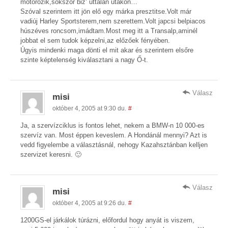
motorozik,sokszor biz’ úttalan utakon…
Szóval szerintem itt jön elő egy márka presztitse.Volt már
vadiúj Harley Sportsterem,nem szerettem.Volt japcsi belpiacos
húszéves roncsom,imádtam.Most meg itt a Transalp,aminél
jobbat el sem tudok képzelni,az előzőek fényében.
Úgyis mindenki maga dönti el mit akar és szerintem elsőre
szinte képtelenség kiválasztani a nagy Ő-t.
Válasz
misi
október 4, 2005 at 9:30 du.
#
Ja, a szervízciklus is fontos lehet, nekem a BMW-n 10 000-es
szervíz van. Most éppen keveslem. A Hondánál mennyi? Azt is
vedd figyelembe a választásnál, nehogy Kazahsztánban kelljen
szervizet keresni. 🙂
Válasz
misi
október 4, 2005 at 9:26 du.
#
1200GS-el járkálok túrázni, előfordul hogy anyát is viszem,