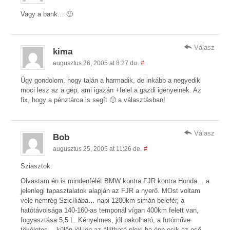
Vagy a bank… 🙂
Válasz
kima
augusztus 26, 2005 at 8:27 du.
#
Úgy gondolom, hogy talán a harmadik, de inkább a negyedik
moci lesz az a gép, ami igazán +felel a gazdi igényeinek. Az
fix, hogy a pénztárca is segít 🙂 a választásban!
Válasz
Bob
augusztus 25, 2005 at 11:26 de.
#
Sziasztok.
Olvastam én is mindenfélét BMW kontra FJR kontra Honda… a
jelenlegi tapasztalatok alapján az FJR a nyerő. MOst voltam
vele nemrég Szicíliába… napi 1200km simán belefér, a
hatótávolsága 140-160-as temponál vígan 400km felett van,
fogyasztása 5,5 L. Kényelmes, jól pakolható, a futóműve
tökéletes… külön jól jön az állítható plexi ha épp esik az eső…