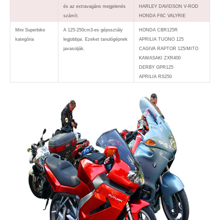
és az extravagáns megjelenés
HARLEY DAVIDSON V-ROD
számít.
HONDA F6C VALYRIE
Mini Superbike
A 125-250cm3-es géposztály
HONDA CBR125R
kategória
legjobbjai. Ezeket tanulógépnek
APRILIA TUONO 125
javasolják.
CAGIVA RAPTOR 125/MITO
KAWASAKI ZXR400
DERBY GPR125
APRILIA RS250