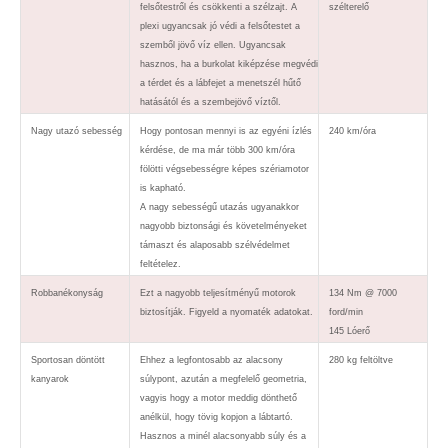
felsőtestről és csökkenti a szélzajt. A
szélterelő
plexi ugyancsak jó védi a felsőtestet a
szemből jövő víz ellen. Ugyancsak
hasznos, ha a burkolat kiképzése megvédi
a térdet és a lábfejet a menetszél hűtő
hatásától és a szembejövő víztől.
Nagy utazó sebesség
Hogy pontosan mennyi is az egyéni ízlés
240 km/óra
kérdése, de ma már több 300 km/óra
fölötti végsebességre képes szériamotor
is kapható.
A nagy sebességű utazás ugyanakkor
nagyobb biztonsági és követelményeket
támaszt és alaposabb szélvédelmet
feltételez.
Robbanékonyság
Ezt a nagyobb teljesítményű motorok
134 Nm @ 7000
biztosítják. Figyeld a nyomaték adatokat.
ford/min
145 Lóerő
Sportosan döntött
Ehhez a legfontosabb az alacsony
280 kg feltöltve
kanyarok
súlypont, azután a megfelelő geometria,
vagyis hogy a motor meddig dönthető
anélkül, hogy tövig kopjon a lábtartó.
Hasznos a minél alacsonyabb súly és a