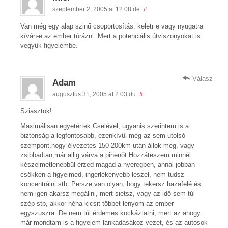
szeptember 2, 2005 at 12:08 de.
#
Van még egy alap szinű csoportosítás: keletr e vagy nyugatra
kíván-e az ember túrázni. Mert a potenciális útviszonyokat is
vegyük figyelembe.
Válasz
Adam
augusztus 31, 2005 at 2:03 du.
#
Sziasztok!
Maximálisan egyetértek Cselével, ugyanis szerintem is a
biztonság a legfontosabb, ezenkívül még az sem utolsó
szempont,hogy élvezetes 150-200km után állok meg, vagy
zsibbadtan,már allig várva a pihenőt.Hozzáteszem minnél
készelmetlenebbül érzed magad a nyeregben, annál jobban
csökken a figyelmed, ingerlékenyebb leszel, nem tudsz
koncentrálni stb. Persze van olyan, hogy tekersz hazafelé és
nem igen akarsz megállni, mert sietsz, vagy az idő sem túl
szép stb, akkor néha kicsit többet lenyom az ember
egyszuszra. De nem túl érdemes kockáztatni, mert az ahogy
már mondtam is a figyelem lankadásákoz vezet, és az autósok