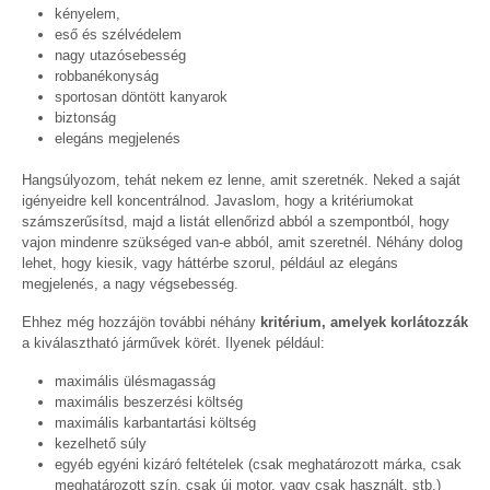
kényelem,
eső és szélvédelem
nagy utazósebesség
robbanékonyság
sportosan döntött kanyarok
biztonság
elegáns megjelenés
Hangsúlyozom, tehát nekem ez lenne, amit szeretnék. Neked a saját
igényeidre kell koncentrálnod. Javaslom, hogy a kritériumokat
számszerűsítsd, majd a listát ellenőrizd abból a szempontból, hogy
vajon mindenre szükséged van-e abból, amit szeretnél. Néhány dolog
lehet, hogy kiesik, vagy háttérbe szorul, például az elegáns
megjelenés, a nagy végsebesség.
Ehhez még hozzájön további néhány
kritérium, amelyek korlátozzák
a kiválasztható járművek körét. Ilyenek például:
maximális ülésmagasság
maximális beszerzési költség
maximális karbantartási költség
kezelhető súly
egyéb egyéni kizáró feltételek (csak meghatározott márka, csak
meghatározott szín, csak új motor, vagy csak használt, stb.)