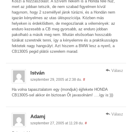
Köszi a hozzászólást. A szívem nekem is a Honda felé húz,
mert az jobban tetszik, de nem szabad figyelmen kívül
hagynom, hogy 2 személlyel járok túrázni, és a Hondán nem
igazán kényelmes az utas üléspozíciója. Közben más
helyeken is érdeklődtem, de megoszlanak a vélemények: az
enduro kezesebb a CB meg gyorsabb, az enduro jobban
pakolható a másik meg nem. Miután elsősorban hosszabb
túrákat szeretnék tenni, így a kényelemre és a praktikusságra
fektetek nagy hangsúlyt. Azt hiszem a BMW lesz a nyerő, a
CB1300S pegid plátói szerelem marad.
Válasz
István
szeptember 29, 2005 at 2:38 du.
#
Ha volna tapasztalatom egy (mondjuk) éjjfekete HONDA
CB1300S-sel akkor én biztosan Őt javasolnám! ….így is:)))
Válasz
Adamj
szeptember 27, 2005 at 11:28 du.
#