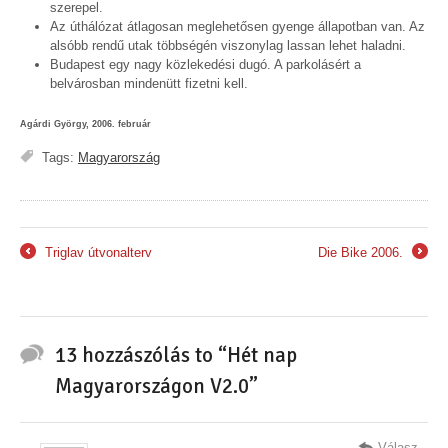
szerepel.
Az úthálózat átlagosan meglehetősen gyenge állapotban van. Az
alsóbb rendű utak többségén viszonylag lassan lehet haladni.
Budapest egy nagy közlekedési dugó. A parkolásért a
belvárosban mindenütt fizetni kell.
Agárdi György, 2006. február
Tags:
Magyarország
Triglav útvonalterv
Die Bike 2006.
←
→
13 hozzászólás to “Hét nap
Magyarországon V2.0”
Válasz