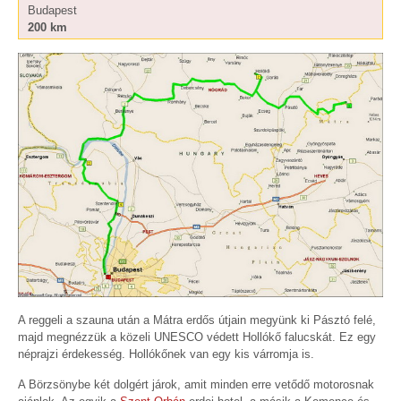
Budapest
200 km
A reggeli a szauna után a Mátra erdős útjain megyünk ki Pásztó felé,
majd megnézzük a közeli UNESCO védett Hollókő falucskát. Ez egy
néprajzi érdekesség. Hollókőnek van egy kis várromja is.
A Börzsönybe két dolgért járok, amit minden erre vetődő motorosnak