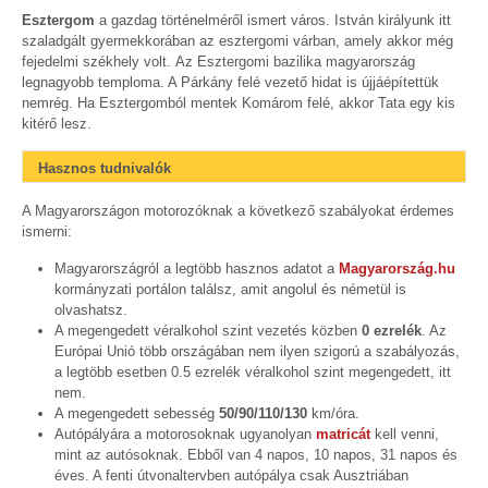
Esztergom
a gazdag történelméről ismert város. István királyunk itt
szaladgált gyermekkorában az esztergomi várban, amely akkor még
fejedelmi székhely volt. Az Esztergomi bazilika magyarország
legnagyobb temploma. A Párkány felé vezető hidat is újjáépítettük
nemrég. Ha Esztergomból mentek Komárom felé, akkor Tata egy kis
kitérő lesz.
Hasznos tudnivalók
A Magyarországon motorozóknak a következő szabályokat érdemes
ismerni:
Magyarországról a legtöbb hasznos adatot a
Magyarország.hu
kormányzati portálon találsz, amit angolul és németül is
olvashatsz.
A megengedett véralkohol szint vezetés közben
0 ezrelék
. Az
Európai Unió több országában nem ilyen szigorú a szabályozás,
a legtöbb esetben 0.5 ezrelék véralkohol szint megengedett, itt
nem.
A megengedett sebesség
50/90/110/130
km/óra.
Autópályára a motorosoknak ugyanolyan
matricát
kell venni,
mint az autósoknak. Ebből van 4 napos, 10 napos, 31 napos és
éves. A fenti útvonaltervben autópálya csak Ausztriában