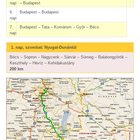
nap
– Budapest
6.
Budapest – Budapest
nap
7.
Budapest – Tata – Komárom – Győr – Bécs
nap
1. nap, szombat: Nyugat-Dunántúl
Bécs – Sopron – Nagycenk – Sárvár – Sümeg – Balatongyörök –
Keszthely – Hévíz – Kehidakustány
200 km