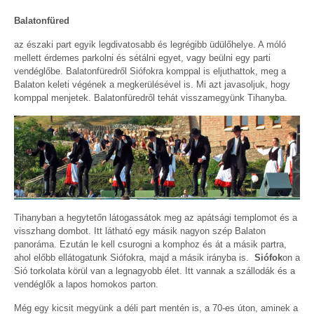
Balatonfüred
az északi part egyik legdivatosabb és legrégibb üdülőhelye. A móló
mellett érdemes parkolni és sétálni egyet, vagy beülni egy parti
vendéglőbe. Balatonfüredről Siófokra komppal is eljuthattok, meg a
Balaton keleti végének a megkerülésével is. Mi azt javasoljuk, hogy
komppal menjetek. Balatonfüredről tehát visszamegyünk Tihanyba.
Tihanyban a hegytetőn látogassátok meg az apátsági templomot és a
visszhang dombot. Itt látható egy másik nagyon szép Balaton
panoráma. Ezután le kell csurogni a komphoz és át a másik partra,
ahol előbb ellátogatunk Siófokra, majd a másik irányba is.
Siófok
on a
Sió torkolata körül van a legnagyobb élet. Itt vannak a szállodák és a
vendéglők a lapos homokos parton.
Még egy kicsit megyünk a déli part mentén is, a 70-es úton, aminek a