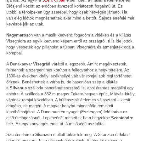
ajánlok. Az egyik a
Szent Orbán
erdei hotel, a másik a Kemence és
Diósjenő között az erdőben átvezető korlátozott forgalmú út. Ez
utóbbi a térképeken úgy szerepel, hogy csak hétvégén járható. Ha
van elég időtök megnézhetitek akár mind a kettőt. Sajnos errefelé már
kevésbé jók az utak.
Nagymaros
on van a másik kedvenc fogadóm a vidéken és a kilátás
Visegrádra az egyik kedvenc képem erről az országról, ti is ide jöttök,
hogy vessetek egy pillantást a túlparti visegrádra és átmenjetek oda a
komppal.
A Dunakanyar
Visegrád
várától a legszebb. Amint megérkeztetek,
felmentek a szerpentines körúton a fellegvárhoz a hegy tetejére. Az
1300-as években királyi székhellyé vált vár romjai sok régi történetet
őriznek. Benézhettek a várba is, de hasonlóan szép a kilátás
a
Silvanus
szálloda panorámateraszáról is, ahol éremes megállni egy
ebédre. A szálloda a 352 m magas Fekete-hegyen épült, Mátyás király
várának romjai közelében. A büféasztalt érdemes választani – kicsit
drágább, de megéri. A magyar konyha mindenféle remekeit
kipróbálhatjátok. A Duna mentén nyugat (Esztergom) felé tartva az
első útelágazásnál, Lepencénél mehettek be a hegyekbe
Szentendre
felé. Ez egy kanyargós erdei út jó minőségű aszfalttal.
Szentendrére a
Skanzen
mellett érkeztek meg. A Skanzen érdekes
néprajzi program, ha az ilyenek érdekelnek. A főtér közelében a