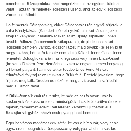
bemehettek
Sárospatak
ra, ahol megnézhetitek az egykori Rákóczi
várat, azután felmehettek egészen Füzérig, ahol az egyik legszebb
várromunk látható.
Ha felmentek Sárospatakig, akkor Sárospatak után egyből térjetek le
balra Károlyfalvára (Karsdorf, német nyelvű falu, két tábla is jelzi),
szép út kanyarog Rudabányácskán át az Újhelyi sípályáig. Innen
tovább Pálháza (én bennenék Kőkapura is), de jó elmenni a két
legszebb zempléni várhoz, először Füzér, majd tovább (teljesen jó út
megy tovább, bár az Autoroute nem jelzi ) Kéked. Innen Gönc. Innen
lementek Boldogkővárra (a másik legszebb vár), innen Encs-Gibárt
(ha van idő akkor Pere-Hernádbüd szakasz nagyon szépen kanyarog
a Hernád partján), ha nincs akkor tovább Encs-Forro-Miskolc
érintésével folytatjuk az utunkatt a Bükk felé. Errefelé javaslom, hogy
álljatok meg
Lillafüred
en és nézétek meg a vízesést, a szállodát,
meg a Hámori tavat.
A
Bükk-fennsík
endurós terület, itt még az aszfaltozott utak is
keskenyek és sokszor rossz minőségűek. Északról kerülve érdekes
tájakon, természetvédelmi területeken kertesztül juthattok el a
Szalajka völgy
höz, ahová csak gyalog lehet bemenni.
Eger
belvárosa megérhet egy sétát. Itt van a híres vár, vagy csak
egyszerűen beugrotok a
Szépasszony völgy
be, ahol ma sok kis