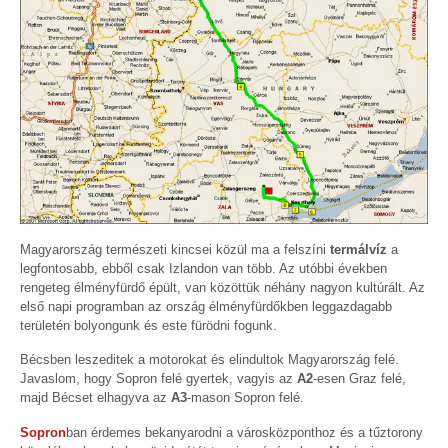
Magyarország természeti kincsei közül ma a felszíni
termálvíz
a
legfontosabb, ebből csak Izlandon van több. Az utóbbi években
rengeteg élményfürdő épült, van közöttük néhány nagyon kultúrált. Az
első napi programban az ország élményfürdőkben leggazdagabb
területén bolyongunk és este fürödni fogunk.
Bécsben leszeditek a motorokat és elindultok Magyarország felé.
Javaslom, hogy Sopron felé gyertek, vagyis az
A2
-esen Graz felé,
majd Bécset elhagyva az
A3
-mason Sopron felé.
Sopron
ban érdemes bekanyarodni a városközponthoz és a tűztorony