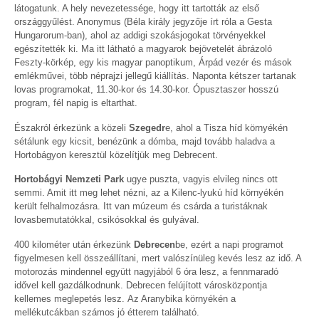
látogatunk. A hely nevezetessége, hogy itt tartották az első
országgyűlést. Anonymus (Béla király jegyzője írt róla a Gesta
Hungarorum-ban), ahol az addigi szokásjogokat törvényekkel
egészítették ki. Ma itt látható a magyarok bejövetelét ábrázoló
Feszty-körkép, egy kis magyar panoptikum, Árpád vezér és mások
emlékművei, több néprajzi jellegű kiállítás. Naponta kétszer tartanak
lovas programokat, 11.30-kor és 14.30-kor. Ópusztaszer hosszú
program, fél napig is eltarthat.
Északról érkezünk a közeli
Szegedr
e, ahol a Tisza híd környékén
sétálunk egy kicsit, benézünk a dómba, majd tovább haladva a
Hortobágyon keresztül közelítjük meg Debrecent.
Hortobágyi Nemzeti Park
ugye puszta, vagyis elvileg nincs ott
semmi. Amit itt meg lehet nézni, az a Kilenc-lyukú híd környékén
került felhalmozásra. Itt van múzeum és csárda a turistáknak
lovasbemutatókkal, csikósokkal és gulyával.
400 kilométer után érkezünk
Debrecen
be, ezért a napi programot
figyelmesen kell összeállítani, mert valószínüleg kevés lesz az idő. A
motorozás mindennel együtt nagyjából 6 óra lesz, a fennmaradó
idővel kell gazdálkodnunk. Debrecen felújított városközpontja
kellemes meglepetés lesz. Az Aranybika környékén a
mellékutcákban számos jó étterem található.