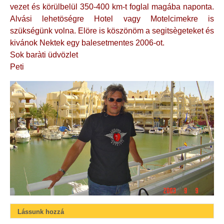
vezet és körülbelül 350-400 km-t foglal magába naponta.
Alvási lehetöségre Hotel vagy Motelcimekre is
szükségünk volna. Elöre is köszönöm a segitsègeteket és
kivánok Nektek egy balesetmentes 2006-ot.
Sok baràti üdvözlet
Peti
Lássunk hozzá