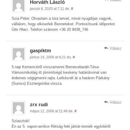
Horváth László
január 6, 2020 at 7:11 de.
#
Szia Péter. Olvastam a túra tervet, mivel nyugdíjas vagyok,
vállalom, hogy elkiserlek Benneteket. Pontosítsunk időpontot.
Üdv Hlaci. Telefon számom +36 20 9438_746
Válasz
gaspiktm
június 19, 2006 at 9:21 du.
#
5.nap Kemencéről visszamenni Bernecebaráti-Tésa-
Vámosmikoláig itt jóminőségű keskeny határútvonal van
érdemes végigmenni rajta.-Letkésnél át a határon Párkány
(Surovo) Esztergomba vissza
Válasz
zrx rudi
május 12, 2006 at 11:48 de.
#
Sziasztok!
Én az 5. napon-amikor Rétság felé jártok-tennék egykitérőt