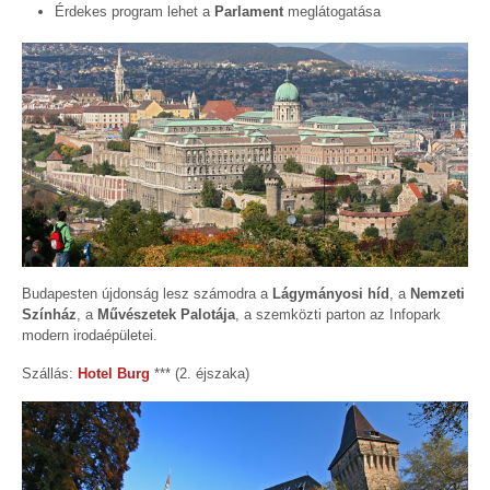
Érdekes program lehet a
Parlament
meglátogatása
Budapesten újdonság lesz számodra a
Lágymányosi híd
, a
Nemzeti
Színház
, a
Művészetek Palotája
, a szemközti parton az Infopark
modern irodaépületei.
Szállás:
Hotel Burg
*** (2. éjszaka)