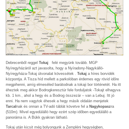
Debrecenből reggel
Tokaj
felé megyünk tovább. MGP
Nyíregyházáról azt javasolta, hogy a Nyíradony-Nagykálló-
Nyíregyháza-Tokaj útvonalat kövessétek .
Tokaj
a híres borvidék
központja. A Tisza híd mellett a parkolóban érdemes egy rövid időre
megpihenni, amíg elmeséled barátodnak a tokaji bor történetét. Ha itt
éheztek meg akkor Bodrogkeresztúr fele forduljatok -Tokajt elhagyva
kb. 1 km., ahol a hegy és a Bodrog összezár – van a Lebuj. Itt jó
enni. Ha nem vagytok éhesek a hegy másik oldalán menjetek
Tarcal
nak és onnan a TV-adó táblát követve fel a
Nagykopasz
ra
(510m). Mivel egyedülálló hegy ezért szép időben egyedülálló a
panoráma is. A Bükk gyakran látható.
Tokaj után kicsit még bolyongunk a Zempléni hegységben,