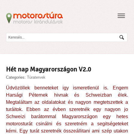
Navig
Hét nap Magyarországon V2.0
Categories:
Túratervek
Üdvözöllek benneteket igy ismeretlenül is. Engem
Harsági Péternek hivnak és Schweizban élek.
Megtaláltam az oldalatokat és nagyon megtetszettek a
turáitok. Ebben az évben szeretnék egy nagyon jo
Schweizi barátommal Magyarországon egy hetes
motorosturát csinálni és szeretném a segitségeteket
kérni. Egy turát szeretnék összeállitani ami szép utakon