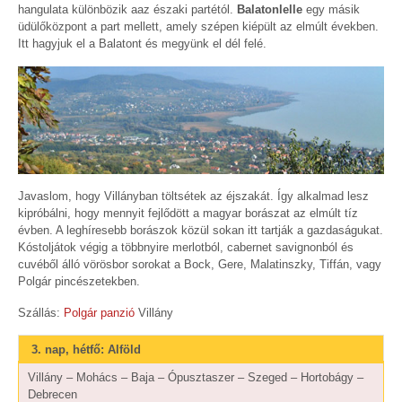
hangulata különbözik aaz északi partétól.
Balatonlelle
egy másik
üdülőközpont a part mellett, amely szépen kiépült az elmúlt években.
Itt hagyjuk el a Balatont és megyünk el dél felé.
Javaslom, hogy Villányban töltsétek az éjszakát. Így alkalmad lesz
kipróbálni, hogy mennyit fejlődött a magyar borászat az elmúlt tíz
évben. A leghíresebb borászok közül sokan itt tartják a gazdaságukat.
Kóstoljátok végig a többnyire merlotból, cabernet savignonból és
cuvéből álló vörösbor sorokat a Bock, Gere, Malatinszky, Tiffán, vagy
Polgár pincészetekben.
Szállás:
Polgár panzió
Villány
3. nap, hétfő: Alföld
Villány – Mohács – Baja – Ópusztaszer – Szeged – Hortobágy –
Debrecen