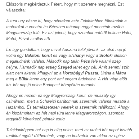
Előszöris megkérdeztük Pétert, hogy mit szeretne megnézni. Ezt
válaszolta:
A tura ugy nézne ki, hogy pénteken este Feldkirchben fölraknánk a
motorokat a vonatra és Bécsben másnap reggel mennénk tovább
Magyarorszàg felé. Ez azt jelenti, hogy szombat estétöl kellene Hotel,
Motel, Privát szállás stb.
Én úgy gondoltam, hogy mivel Ausztria felől jövünk, az első nap jó
volna egy
Balatoni körút
és vagy a
Tihany
i vagy a
Siófok
i oldalon
megaludnánk valahol. Második nap talán
Pécs
felé valami szép
helyre. Harmadik nap estleg
Szeged
lehet egy cél. Amit semmi szín
alatt nem akarok kihagyni az a
Hortobágyi Puszta
. Utána a
Mátra
meg a
Bükk
lenne egy pont ami engem érdekelne. A Hét vége előtt
kb. két nap jó volna Budapest környékén maradni.
Ahogy én nézem ez egy Magyrországi körút, de muszály így
csinálnom, mert a Schweizi barátomnak szeretnék valamit mutatni a
Hazámbol. És természetesen veletek is szeretnék találkozni. Ahogy
én kiszámoltam ez hét napi túra lenne Magyarországon, szombat
reggeltől következő péntek estig.
Tulajdonkèppen hat nap is elég volna, mert az utolsó két napot kisebb
turákkal együtt tölthetnénk, vagy ha kedvetek van akkor az egész