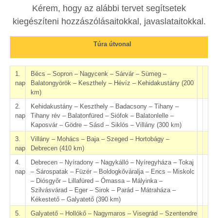
Kérem, hogy az alábbi tervet segítsetek
kiegészíteni hozzászólásaitokkal, javaslataitokkal.
Túra útvonal
1.
Bécs – Sopron – Nagycenk – Sárvár – Sümeg –
nap
Balatongyörök – Keszthely – Hévíz – Kehidakustány (200
km)
2.
Kehidakustány – Keszthely – Badacsony – Tihany –
nap
Tihany rév – Balatonfüred – Siófok – Balatonlelle –
Kaposvár – Gödre – Sásd – Siklós – Villány (300 km)
3.
Villány – Mohács – Baja – Szeged – Hortobágy –
nap
Debrecen (410 km)
4.
Debrecen – Nyíradony – Nagykálló – Nyíregyháza – Tokaj
nap
– Sárospatak – Füzér – Boldogkőváralja – Encs – Miskolc
– Diósgyőr – Lillafüred – Ómassa – Mályinka –
Szilvásvárad – Eger – Sirok – Parád – Mátraháza –
Kékestető – Galyatető (390 km)
5.
Galyatető – Hollókő – Nagymaros – Visegrád – Szentendre