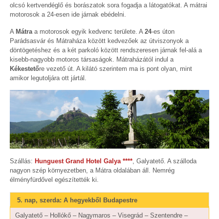
olcsó kertvendéglő és borászatok sora fogadja a látogatókat. A mátrai
motorosok a 24-esen ide járnak ebédelni.
A
Mátra
a motorosok egyik kedvenc területe. A
24
-es úton
Parádsasvár és Mátraháza között kedvezőek az útviszonyok a
döntögetéshez és a két parkoló között rendszeresen járnak fel-alá a
kisebb-nagyobb motoros társaságok. Mátraházától indul a
Kékestető
re vezető út. A kilátó szerintem ma is pont olyan, mint
amikor legutoljára ott jártál.
Szállás:
Hunguest Grand Hotel Galya ****
, Galyatető. A szálloda
nagyon szép környezetben, a Mátra oldalában áll. Nemrég
élményfürdővel egészítették ki.
5. nap, szerda: A hegyekből Budapestre
Galyatető – Hollókő – Nagymaros – Visegrád – Szentendre –