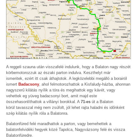
A reggeli szauna után visszafelé indulunk, hogy a Balaton nagy részét
körbemotorozzuk az északi parton indulva. Keszthelyt már
ismeritek, ezért itt csak áthajtotok. A legközelebbi megálló a borairól
ismert
Badacsony
, ahol felmotorozhattok a Kisfaludy-házba, ahonnan
nagyszerű kilátás nyílik a tóra és megihattok egy kávét, vagy
vehettek eg yüveg badacsonyi bort, amit majd este
összehasonlíthattok a villányi borokkal. A
71-es
út a Balaton
körül tavasszal még nem zsúfolt, jól lehet rajta haladni és időnként
szép kilátás nyílik róla a Balatonra.
Balatonfüred felé maradhattok a parton, vagy bemehettek a
balatonfelvidéki hegyek közé Tapolca, Nagyvázsony felé és vissza
Balatonfüredre.