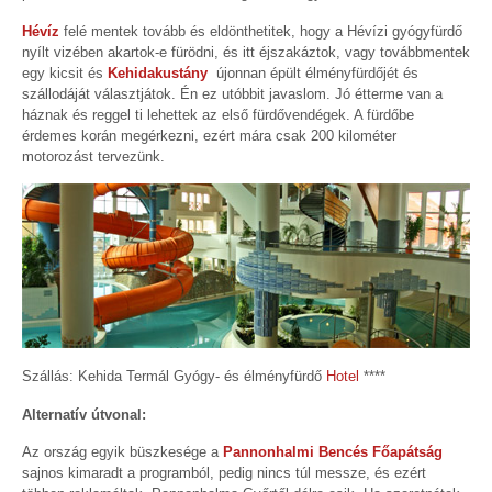
Hévíz
felé mentek tovább és eldönthetitek, hogy a Hévízi gyógyfürdő
nyílt vizében akartok-e fürödni, és itt éjszakáztok, vagy továbbmentek
egy kicsit és
Kehidakustány
újonnan épült élményfürdőjét és
szállodáját választjátok. Én ez utóbbit javaslom. Jó étterme van a
háznak és reggel ti lehettek az első fürdővendégek. A fürdőbe
érdemes korán megérkezni, ezért mára csak 200 kilométer
motorozást tervezünk.
Szállás: Kehida Termál Gyógy- és élményfürdő
Hotel
****
Alternatív útvonal:
Az ország egyik büszkesége a
Pannonhalmi Bencés Főapátság
sajnos kimaradt a programból, pedig nincs túl messze, és ezért