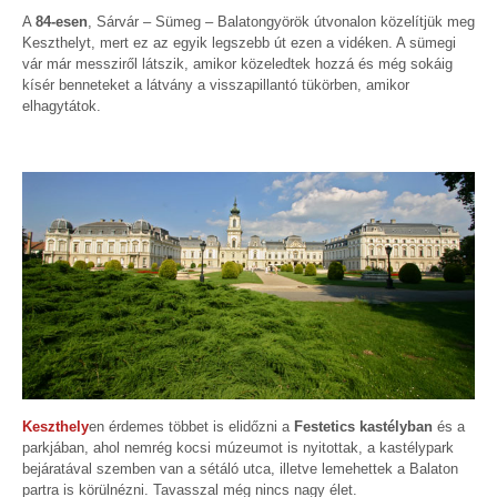
A
84-esen
, Sárvár – Sümeg – Balatongyörök útvonalon közelítjük meg
Keszthelyt, mert ez az egyik legszebb út ezen a vidéken. A sümegi
vár már messziről látszik, amikor közeledtek hozzá és még sokáig
kísér benneteket a látvány a visszapillantó tükörben, amikor
elhagytátok.
Keszthely
en érdemes többet is elidőzni a
Festetics kastélyban
és a
parkjában, ahol nemrég kocsi múzeumot is nyitottak, a kastélypark
bejáratával szemben van a sétáló utca, illetve lemehettek a Balaton
partra is körülnézni. Tavasszal még nincs nagy élet.