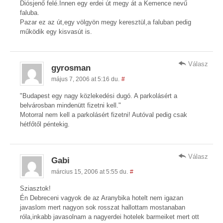
Diósjenő felé.Innen egy erdei út megy át a Kemence nevű
faluba.
Pazar ez az út,egy völgyön megy keresztül,a faluban pedig
működik egy kisvasút is.
Válasz
gyrosman
május 7, 2006 at 5:16 du.
#
"Budapest egy nagy közlekedési dugó. A parkolásért a
belvárosban mindenütt fizetni kell."
Motorral nem kell a parkolásért fizetni! Autóval pedig csak
hétfőtől péntekig.
Válasz
Gabi
március 15, 2006 at 5:55 du.
#
Sziasztok!
Én Debreceni vagyok de az Aranybika hotelt nem igazan
javaslom mert nagyon sok rosszat hallottam mostanaban
róla,inkabb javasolnam a nagyerdei hotelek barmeiket mert ott