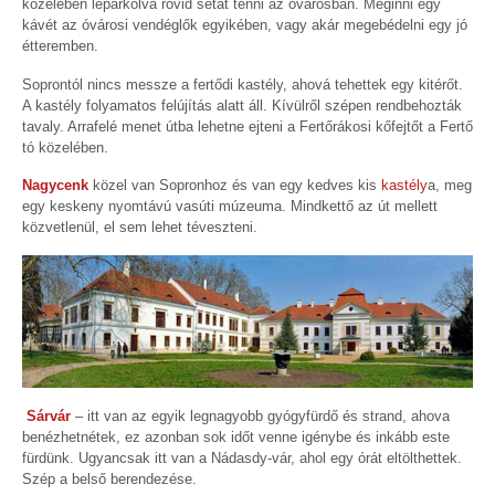
közelében leparkolva rövid sétát tenni az óvárosban. Meginni egy
kávét az óvárosi vendéglők egyikében, vagy akár megebédelni egy jó
étteremben.
Soprontól nincs messze a fertődi kastély, ahová tehettek egy kitérőt.
A kastély folyamatos felújítás alatt áll. Kívülről szépen rendbehozták
tavaly. Arrafelé menet útba lehetne ejteni a Fertőrákosi kőfejtőt a Fertő
tó közelében.
Nagycenk
közel van Sopronhoz és van egy kedves kis
kastély
a, meg
egy keskeny nyomtávú vasúti múzeuma. Mindkettő az út mellett
közvetlenül, el sem lehet téveszteni.
Sárvár
– itt van az egyik legnagyobb gyógyfürdő és strand, ahova
benézhetnétek, ez azonban sok időt venne igénybe és inkább este
fürdünk. Ugyancsak itt van a Nádasdy-vár, ahol egy órát eltölthettek.
Szép a belső berendezése.