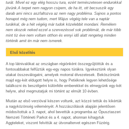
turát. Mivel ez egy elég hosszu tura, ezért termèszetesen endurokkal
jövünk.A terpet nem nagyon csipem, de ha itt, ott becsuszik egy
darab ami nincs aszfaltozva az nem nagy probléma. Sajnos a pontos
honapot még nem tudom, mert Màjus vègèig tele van a naptár
turákkal, de a hét végéig már tudok közelebbit mondani. Remélem
nem okozok neked ezzel a szervezéssel sok problémát, de már több
mint tiz éve nem voltam otthon és ennyi idő alatt rengeteg minden
történik amit én már nem ismerek.
Első közelítés
A top látnivalókat az országban régiónként összegyűjtöttük és a
fontosabbakat felfűztük egy-egy napos túrákra. Igyekeztünk olyan
utakat összeválogatni, amelyek motorral élvezetesek. Beköszönünk
majd egy-két eldugott helyre is, hogy Petiéknek legyen lehetősége
találkozni és beszélgetni különféle emberekkel és elmegyünk egy-két
helyre, ahol megmutatjuk mi történt az elmúlt 10 évben.
Miután az első verzióval készen voltunk, azt közzé tettük és kikértük
a nagyközönség véleményét. A hozzászólások alapján jelentősen
módosítottuk a 3. napot, ahol bevettük a programba az Ópusztaszeri
Nemzeti Történeti Parkot és a 4. napot, ahonnan kihagytuk
Aggteleket, viszont felvittük az útvonaltervet egészen Füzérig.