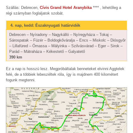
Szállás: Debrecen,
Cívis Grand Hotel Aranybika
**** , lehetőleg a
régi szárnyban foglaljatok szobát.
4. nap, kedd: Északnyugati határvidék
Debrecen – Nyíradony – Nagykálló – Nyíregyháza – Tokaj –
Sárospatak – Füzér – Boldogkőváralja – Encs – Miskolc – Diósgyőr
– Lillafüred – Ómassa – Mályinka – Szilvásvárad – Eger – Sirok –
Parád – Mátraháza – Kékestető – Galyatető
390 km
Ez a nap is hosszú lesz. Megpróbáltalak benneteket elvinni Aggtelek
felé, de a többiek lebeszéltek róla, így is majdnem 400 kilométert
fogunk megtenni.