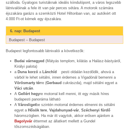
szálloda. Gyalogos turistáknak ideális kiindulópont, a város legszebb
látnivalóinak a fele itt van pár perces sétára. A motorok számára
éjszakára garázs a szemközti Hotel Hiltonban van, az autókért ott
4.000 Ft-ot kérnek egy éjszakára.
6. nap: Budapest
Budapest – Budapest
Budapest legfontosabb látnivalói a következők:
Budai várnegyed
(Mátyás templom, kilátás a Halász-bástyáról,
Királyi palota)
a
Duna korzó
a
Lánchíd
pesti oldalán kezdődik, ahová a
várból le lehet sétálni, innen érdemes a Vigadónál bemenni a
Vörösmarty tér
re (
Gerbaud
cukrászda), majd sétálni egyet a
Váci utcán
.
A
Gellért hegy
re motorral kell menni, itt egy másik híres
budapesti panoráma látható
A
Városliget
be szintén motorral érdemes elmenni és sétálni
egyet a
Hősök tere
,
Vajdahunyad-vár
,
Széchenyi fürdő
háromszögben. Ha már itt vagytok, akkor erősen ajánlom a
Bagolyvár
éttermet az állatkert mellett a Gundel
tőszomszédságában.