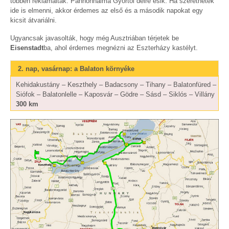
többen reklamáltak. Pannonhalma Győrtől délre esik. Ha szeretnétek
ide is elmenni, akkor érdemes az első és a második napokat egy
kicsit átvariálni.
Ugyancsak javasolták, hogy még Ausztriában térjetek be
Eisenstadt
ba, ahol érdemes megnézni az Eszterházy kastélyt.
2. nap, vasárnap: a Balaton környéke
Kehidakustány – Keszthely – Badacsony – Tihany – Balatonfüred –
Siófok – Balatonlelle – Kaposvár – Gödre – Sásd – Siklós – Villány
300 km