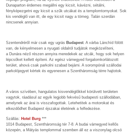
Dunaparton érdemes megállni egy kicsit, kávézni, sétálni,
fényképezgetni egy kicsit a szűk utcákat és a templomtornyokat. Sok
kis vendéglő van itt, de egy kicsit nagy a tömeg. Talán szerdán
nincsenek annyian.
Szentendréről már csak egy ugrás
Budapest
. A várba Lánchíd fölött
van, de kényelmesen a nyugati oldalról tudjátok megközelíteni,
a Dunára néző részen annyira meredekek az utcák, hogy sok helyen
lépcsőket kellett építeni. Az egész várnegyed forgalomkorlátozott
terület, ahová csak parkolni szabad bejárni. A sorompónál szállodai
parkolójegyet kértek és egyenesen a Szentháromság térre hajtotok.
A város szívében, hangulatos kisvendéglőkkel körülvett területen
vagytok, ráadásul az egyik legjobb fekvésű budapesti szállodában,
amelynek az árai is visszafogottak. Letehetitek a motorokat és
elkezdődhet Budapest éjszakai életének a felfedezése.
Szállás:
Hotel Burg
***
1014 Budapest, Szentháromság tér 7-8. A budai várnegyed kellős
közepén, a Mátyás templommal szemben áll ez a viszonylag olcsó