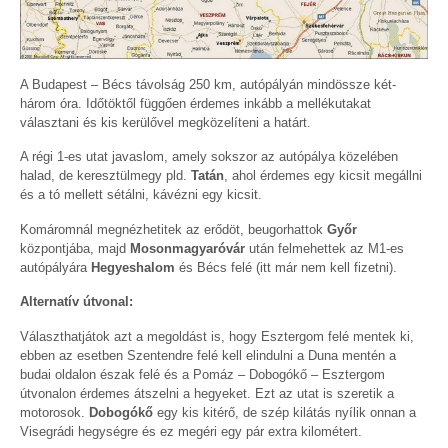
A Budapest – Bécs távolság 250 km, autópályán mindössze két-
három óra. Időtöktől függően érdemes inkább a mellékutakat
választani és kis kerülővel megközelíteni a határt.
A régi 1-es utat javaslom, amely sokszor az autópálya közelében
halad, de keresztülmegy pld.
Tatán
, ahol érdemes egy kicsit megállni
és a tó mellett sétálni, kávézni egy kicsit.
Komáromnál megnézhetitek az erődöt, beugorhattok
Győr
központjába, majd
Mosonmagyaróvár
után felmehettek az M1-es
autópályára
Hegyeshalom
és Bécs felé (itt már nem kell fizetni).
Alternatív útvonal:
Választhatjátok azt a megoldást is, hogy Esztergom felé mentek ki,
ebben az esetben Szentendre felé kell elindulni a Duna mentén a
budai oldalon észak felé és a Pomáz – Dobogókő – Esztergom
útvonalon érdemes átszelni a hegyeket. Ezt az utat is szeretik a
motorosok.
Dobogókő
egy kis kitérő, de szép kilátás nyílik onnan a
Visegrádi hegységre és ez megéri egy pár extra kilométert.