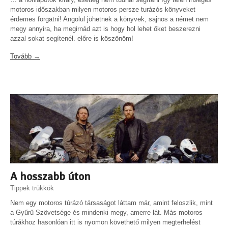
motoros időszakban milyen motoros persze turázós könyveket
érdemes forgatni! Angolul jöhetnek a könyvek, sajnos a német nem
megy annyira, ha megirnád azt is hogy hol lehet őket beszerezni
azzal sokat segítenél. előre is köszönöm!
Tovább →
A hosszabb úton
Tippek trükkök
Nem egy motoros túrázó társaságot láttam már, amint feloszlik, mint
a Gyűrű Szövetsége és mindenki megy, amerre lát. Más motoros
túrákhoz hasonlóan itt is nyomon követhető milyen megterhelést