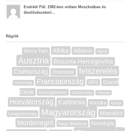
Endrédi Pál: 1982-ben voltam Moszkvában és
éleslövészeten!...
Régiók
Afrika
Albánia
Africa Twin
Alpok
Ausztria
Bosznia Hercegovina
felszerelés
Csehország
Dolomitok
Franciaország
Grand
GPS
Finnország
Circle
Grossglockner
Görögország
Hollandia
Horvátország
Kalifornia
Korzika
könyv
Magyarország
Marokkó
Lengyelország
Montenegró
Norvégia
Nagy-Britannia