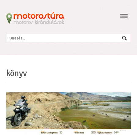
Navig
könyv