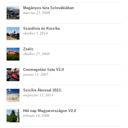
Magányos túra Szlovákiában
március 22, 2008
Szardínia és Korzika
október 5, 2014
Zselic
október 27, 2009
Csomagolási lista V2.0
január 13, 2007
Szicília Ákossal 2013.
augusztus 12, 2013
Hét nap Magyarországon V2.0
február 14, 2006