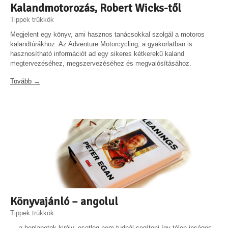
Kalandmotorozás, Robert Wicks-től
Tippek trükkök
Megjelent egy könyv, ami hasznos tanácsokkal szolgál a motoros
kalandtúrákhoz. Az Adventure Motorcycling, a gyakorlatban is
hasznosítható információt ad egy sikeres kétkerekű kaland
megtervezéséhez, megszervezéséhez és megvalósításához.
Tovább →
Könyvajánló – angolul
Tippek trükkök
… a honlapotok király, esetleg nem tudnál segíteni így télen inséges