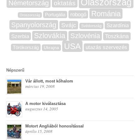
Olaszország
Németország
oktatás
Románia
robogó
Portugália
Oroszország
Spanyolország
Svájc
Szardínia
Svédország
Szlovákia
Szlovénia
Szerbia
Toszkána
USA
utazás szervezés
Törökország
Ukrajna
Népszerű
Vár állott, most kőhalom
március 19, 2008
A motor kiválasztása
augusztus 14, 2005
Motort Angliából honosítással
április 15, 2008