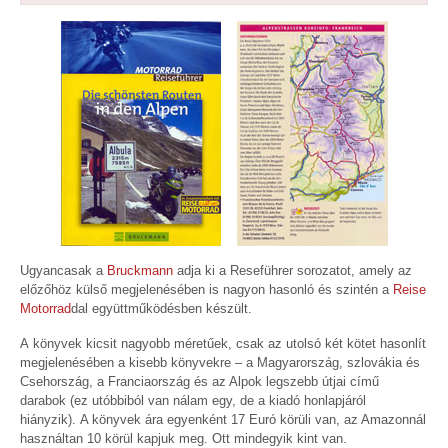
Ugyancasak a
Bruckmann
adja ki a Reseführer sorozatot, amely az
előzőhöz külső megjelenésében is nagyon hasonló és szintén a
Reise
Motorrad
dal együttműködésben készült.
A könyvek kicsit nagyobb méretűek, csak az utolsó két kötet hasonlít
megjelenésében a kisebb könyvekre – a Magyarország, szlovákia és
Csehország, a Franciaország és az Alpok legszebb útjai című
darabok (ez utóbbiból van nálam egy, de a kiadó honlapjáról
hiányzik). A könyvek ára egyenként 17 Euró körüli van, az Amazonnál
használtan 10 körül kapjuk meg. Ott mindegyik kint van.