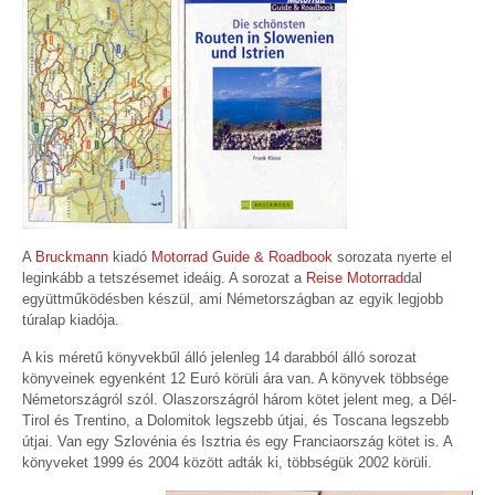
A
Bruckmann
kiadó
Motorrad Guide & Roadbook
sorozata nyerte el
leginkább a tetszésemet ideáig. A sorozat a
Reise Motorrad
dal
együttműködésben készül, ami Németországban az egyik legjobb
túralap kiadója.
A kis méretű könyvekbűl álló jelenleg 14 darabból álló sorozat
könyveinek egyenként 12 Euró körüli ára van. A könyvek többsége
Németországról szól. Olaszországról három kötet jelent meg, a Dél-
Tirol és Trentino, a Dolomitok legszebb útjai, és Toscana legszebb
útjai. Van egy Szlovénia és Isztria és egy Franciaország kötet is. A
könyveket 1999 és 2004 között adták ki, többségük 2002 körüli.