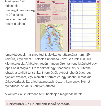
A könyvek 120
oldalasok,
mindegyikben van egy
kb 20 oldalas
bevezető az adott
terület általános
ismertetésével, hasznos tudnivalókkal és utiszótárral, amit
10
körtúra
, egyenként 10 oldalas útleírása követ. A túrák 150-200
kilométeresek. A kötetek végén minden útról van egy kitéphető egy
lapos összefoglaló. Ez tartalmaz egy “roadbook” típusú útvonal
leírást, a területi turisztikai információk elérési lehetőségét, egy
ajánlott szállást, egy ajánlott éttermet és egy kisebb sematikus
térképvázlatot. Ez a leghasznosabb része a könyvnek. Német
nyelvtudás nélkül is könnyen érthető.
A könyvek a Bruckmann fenti honlapján megrendelhetők.
Reiseführer – a Bruckmann kiadó sorozata