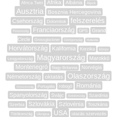
Afrika
Albánia
Africa Twin
Alpok
Ausztria
Bosznia Hercegovina
felszerelés
Csehország
Dolomitok
Franciaország
Grand
GPS
Finnország
Circle
Grossglockner
Görögország
Hollandia
Horvátország
Kalifornia
Korzika
könyv
Magyarország
Marokkó
Lengyelország
Montenegró
Norvégia
Nagy-Britannia
Olaszország
Németország
oktatás
Románia
robogó
Portugália
Oroszország
Spanyolország
Svájc
Szardínia
Svédország
Szlovákia
Szlovénia
Szerbia
Toszkána
USA
utazás szervezés
Törökország
Ukrajna