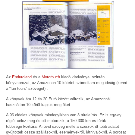
Az
Enduroland
és a
Motorbuch
kiadó kiadványa. szintén
könyvsorozat, az Amazonon 10 kötetet számoltam meg ideáig (kered
a “fun tours” szöveget) .
A könyvek ára 12 és 20 Euró között változik, az Amazonnál
használtan 10 körül kapjuk meg őket.
A 96 oldalas könyvek mindegyikben van 8 túraleírás. Ez is egy-ey
régiót céloz meg és ott motorozik, a 150-300 km-es túrák
többsége
körtúra.
A rövid szöveg mellé a szerzők itt több adatot
gyűjtöttek össze szállásokról, eseményekről, látnivalókról. A sorozat