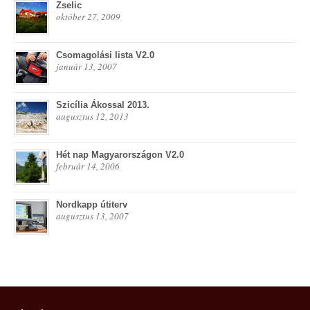
Zselic
október 27, 2009
Csomagolási lista V2.0
január 13, 2007
Szicília Ákossal 2013.
augusztus 12, 2013
Hét nap Magyarországon V2.0
február 14, 2006
Nordkapp útiterv
augusztus 13, 2007