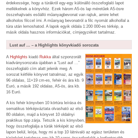
érdekessége, hogy a túrákról egy-egy különálló összefoglaló lapot
mellékelnek a könyvhöz. Ezek három A5-ös lap méretűek A5-ösre
összehajtvaés esőálló műanyagbevonat van rajtuk, amire lehet
alkoholos filccel írni. A műanyag bevonatról a filc nyomát alkohollal a
túra után lemoshatod. A lapok egyik oldala 1:200 000-es térkép, a
másik oldala hasznos információkat, címjegyzéket tartalmaz.
Lust auf … – a Highlights könyvkiadó sorozata
A
Highlights
kiadó
Rukka
által szponzorált
kiadványsorozata újabban a “Lust auf …”
összefoglaló cím alatt jelenik meg. A
sorozat kétféle könyvet tatralmaz, az egyik
96 oldalas, 11×19 cm-es, fehér és ára kb. 9
Euró, a másik 192 oldalas, A5-ös, ára kb.
16 Euró.
A kis fehér könyvben 10 körtúra leírása és
sematikus térképváztata olvasható az első
80 oldalon, majd a könyvet 10 oldalnyi
praktikus tipp zárja. Tetszik a kis könyvben,
hogy összefoglalja a túrák térképét az első
lapon belül, leírja, hogy mi a top 10 látnivaló az egász területen és
túránként tartalmaz egy kb 10 soros összefoglalót a legfontosabb