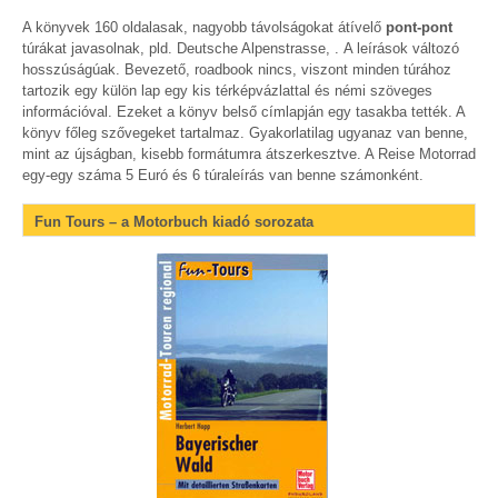
A könyvek 160 oldalasak, nagyobb távolságokat átívelő
pont-pont
túrákat javasolnak, pld. Deutsche Alpenstrasse, . A leírások változó
hosszúságúak. Bevezető, roadbook nincs, viszont minden túrához
tartozik egy külön lap egy kis térképvázlattal és némi szöveges
információval. Ezeket a könyv belső címlapján egy tasakba tették. A
könyv főleg szővegeket tartalmaz. Gyakorlatilag ugyanaz van benne,
mint az újságban, kisebb formátumra átszerkesztve. A Reise Motorrad
egy-egy száma 5 Euró és 6 túraleírás van benne számonként.
Fun Tours – a Motorbuch kiadó sorozata