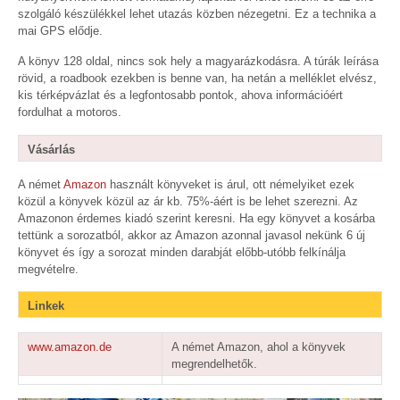
szolgáló készülékkel lehet utazás közben nézegetni. Ez a technika a
mai GPS elődje.
A könyv 128 oldal, nincs sok hely a magyarázkodásra. A túrák leírása
rövid, a roadbook ezekben is benne van, ha netán a melléklet elvész,
kis térképvázlat és a legfontosabb pontok, ahova információért
fordulhat a motoros.
Vásárlás
A német
Amazon
használt könyveket is árul, ott némelyiket ezek
közül a könyvek közül az ár kb. 75%-áért is be lehet szerezni. Az
Amazonon érdemes kiadó szerint keresni. Ha egy könyvet a kosárba
tettünk a sorozatból, akkor az Amazon azonnal javasol nekünk 6 új
könyvet és így a sorozat minden darabját előbb-utóbb felkínálja
megvételre.
Linkek
www.amazon.de
A német Amazon, ahol a könyvek
megrendelhetők.