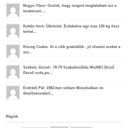
Bogyo Tibor: Orulok, hogy megint megtalaltam ezt a
turaleirast....
Kottán Imre: Üdvözlet. Érdekelne egy max 150 kg össz
terhel...
Kiszeg Csaba: Jó a cikk gratulálók , jó olvasni ezeket a
sor...
Székely József.: 78-79 Szabadszállás Mn2067.Dicső
Dezső szds,pa...
Endrédi Pál: 1982-ben voltam Moszkvában és
éleslövészeten!...
Régiók