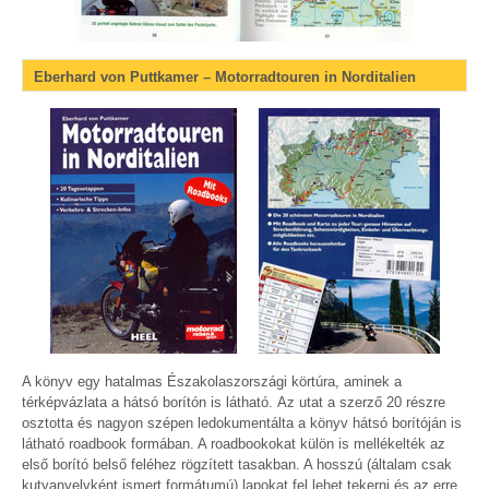
Eberhard von Puttkamer – Motorradtouren in Norditalien
A könyv egy hatalmas Északolaszországi körtúra, aminek a
térképvázlata a hátsó borítón is látható. Az utat a szerző 20 részre
osztotta és nagyon szépen ledokumentálta a könyv hátsó borítóján is
látható roadbook formában. A roadbookokat külön is mellékelték az
első borító belső feléhez rögzített tasakban. A hosszú (általam csak
kutyanyelvként ismert formátumú) lapokat fel lehet tekerni és az erre