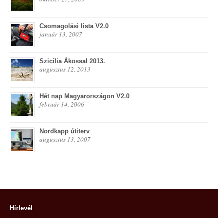
Csomagolási lista V2.0
január 13, 2007
Szicília Ákossal 2013.
augusztus 12, 2013
Hét nap Magyarországon V2.0
február 14, 2006
Nordkapp útiterv
augusztus 13, 2007
Hírlevél