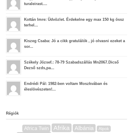
turaleirast....
Kottán Imre: Üdvözlet. Érdekelne egy max 150 kg össz
terhel...
Kiszeg Csaba: Jó a cikk gratulálók , jó olvasni ezeket a
sor...
Székely József.: 78-79 Szabadszállás Mn2067.Dicső
Dezső szds,pa...
Endrédi Pál: 1982-ben voltam Moszkvában és
éleslövészeten!...
Régiók
Afrika
Albánia
Africa Twin
Alpok