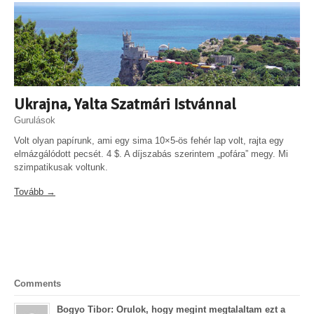
Ukrajna, Yalta Szatmári Istvánnal
Gurulások
Volt olyan papírunk, ami egy sima 10×5-ös fehér lap volt, rajta egy
elmázgálódott pecsét. 4 $. A díjszabás szerintem „pofára” megy. Mi
szimpatikusak voltunk.
Tovább →
Comments
Bogyo Tibor: Orulok, hogy megint megtalaltam ezt a