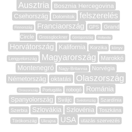
Ausztria
Bosznia Hercegovina
felszerelés
Csehország
Dolomitok
Franciaország
Grand
GPS
Finnország
Circle
Grossglockner
Görögország
Hollandia
Horvátország
Kalifornia
Korzika
könyv
Magyarország
Marokkó
Lengyelország
Montenegró
Norvégia
Nagy-Britannia
Olaszország
Németország
oktatás
Románia
robogó
Portugália
Oroszország
Spanyolország
Svájc
Szardínia
Svédország
Szlovákia
Szlovénia
Szerbia
Toszkána
USA
utazás szervezés
Törökország
Ukrajna