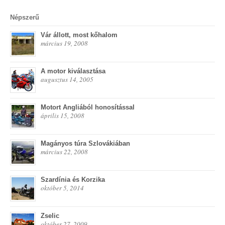
Népszerű
Vár állott, most kőhalom
március 19, 2008
A motor kiválasztása
augusztus 14, 2005
Motort Angliából honosítással
április 15, 2008
Magányos túra Szlovákiában
március 22, 2008
Szardínia és Korzika
október 5, 2014
Zselic
október 27, 2009