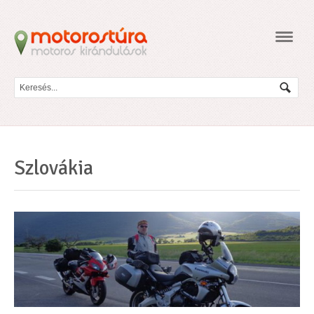
Navig
Szlovákia