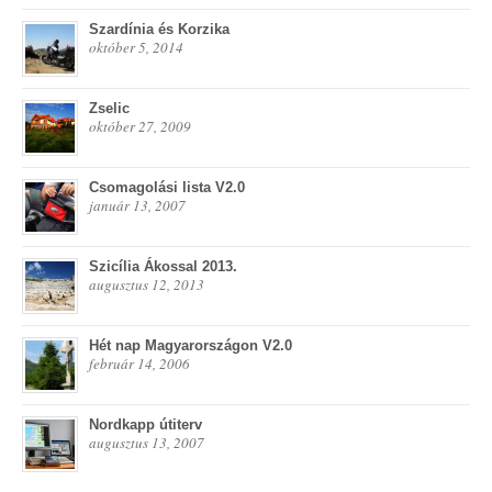
Szardínia és Korzika
október 5, 2014
Zselic
október 27, 2009
Csomagolási lista V2.0
január 13, 2007
Szicília Ákossal 2013.
augusztus 12, 2013
Hét nap Magyarországon V2.0
február 14, 2006
Nordkapp útiterv
augusztus 13, 2007