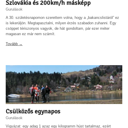
Szlovákia és 200km/h másképp
Gurulások
A 30. születésnapomon szerettem volna, hogy a „bakancslistáról” ez
is lekerüljön. Megtapasztalni, milyen érzés szabadon zuhanni. Egy
csöppet tériszonyos vagyok, de hát gondoltam, pár ezer méter
magasan ez már nem számít.
Tovább →
Csülközős egynapos
Gurulások
Vigyázat: egy adag 1 azaz egy kilogramm húst tartalmaz, ezért