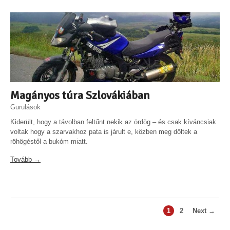
Magányos túra Szlovákiában
Gurulások
Kiderült, hogy a távolban feltűnt nekik az ördög – és csak kíváncsiak
voltak hogy a szarvakhoz pata is járult e, közben meg dőltek a
röhögéstől a bukóm miatt.
Tovább →
1
2
Next →