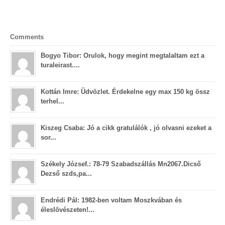
Comments
Bogyo Tibor: Orulok, hogy megint megtalaltam ezt a
turaleirast....
Kottán Imre: Üdvözlet. Érdekelne egy max 150 kg össz
terhel...
Kiszeg Csaba: Jó a cikk gratulálók , jó olvasni ezeket a
sor...
Székely József.: 78-79 Szabadszállás Mn2067.Dicső
Dezső szds,pa...
Endrédi Pál: 1982-ben voltam Moszkvában és
éleslövészeten!...