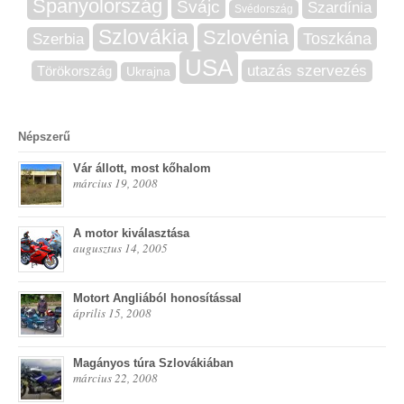
Spanyolország
Svájc
Szardínia
Svédország
Szlovákia
Szlovénia
Szerbia
Toszkána
USA
utazás szervezés
Törökország
Ukrajna
Népszerű
Vár állott, most kőhalom
március 19, 2008
A motor kiválasztása
augusztus 14, 2005
Motort Angliából honosítással
április 15, 2008
Magányos túra Szlovákiában
március 22, 2008