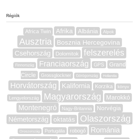
Régiók
Afrika
Albánia
Africa Twin
Alpok
Ausztria
Bosznia Hercegovina
felszerelés
Csehország
Dolomitok
Franciaország
Grand
GPS
Finnország
Circle
Grossglockner
Görögország
Hollandia
Horvátország
Kalifornia
Korzika
könyv
Magyarország
Marokkó
Lengyelország
Montenegró
Norvégia
Nagy-Britannia
Olaszország
Németország
oktatás
Románia
robogó
Portugália
Oroszország