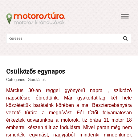
Navig
Csülközős egynapos
Categories:
Gurulások
Március 30-án reggel gyönyörű napra , szikrázó
napsütésre ébredtünk. Már gyakorlatilag két hete
közzétettük barátaink körében a mai Besztercebányára
vezető túrára a meghívást. Fél tíztől folyamatosan
érkeztek udvarunkba a motorok, tíz órára 11 motor 18
emberrel készen állt az indulásra. Mivel páran még nem
ismerték egymást, nagyjából mindenki mindenkinek