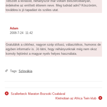
Tetszett a leírásod, néhányszor már voltam Beszercebányán,
érdekelne az említett étterem neve. Meg tudnád adni? Köszönöm,
továbbra is jó tapadást és széles utat.
Adam
2008-7-24 11:42
Gratulálok a cikkhez, nagyon szép stílusú, választékos, humoros de
egyben informatív is. Jó látni, hogy néhányunknak még nem okoz
komoly fejtörést a magyar nyelv helyes használata.
Tags:
Szlovákia
Szallerbeck Maraton Bozsoki Csabával
←
Kletnoban az Africa Twin klub
→