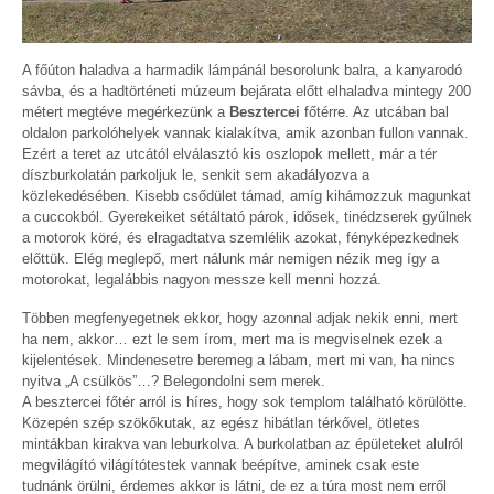
A főúton haladva a harmadik lámpánál besorolunk balra, a kanyarodó
sávba, és a hadtörténeti múzeum bejárata előtt elhaladva mintegy 200
métert megtéve megérkezünk a
Besztercei
főtérre. Az utcában bal
oldalon parkolóhelyek vannak kialakítva, amik azonban fullon vannak.
Ezért a teret az utcától elválasztó kis oszlopok mellett, már a tér
díszburkolatán parkoljuk le, senkit sem akadályozva a
közlekedésében. Kisebb csődület támad, amíg kihámozzuk magunkat
a cuccokból. Gyerekeiket sétáltató párok, idősek, tinédzserek gyűlnek
a motorok köré, és elragadtatva szemlélik azokat, fényképezkednek
előttük. Elég meglepő, mert nálunk már nemigen nézik meg így a
motorokat, legalábbis nagyon messze kell menni hozzá.
Többen megfenyegetnek ekkor, hogy azonnal adjak nekik enni, mert
ha nem, akkor… ezt le sem írom, mert ma is megviselnek ezek a
kijelentések. Mindenesetre beremeg a lábam, mert mi van, ha nincs
nyitva „A csülkös”…? Belegondolni sem merek.
A besztercei főtér arról is híres, hogy sok templom található körülötte.
Közepén szép szökőkutak, az egész hibátlan térkővel, ötletes
mintákban kirakva van leburkolva. A burkolatban az épületeket alulról
megvilágító világítótestek vannak beépítve, aminek csak este
tudnánk örülni, érdemes akkor is látni, de ez a túra most nem erről