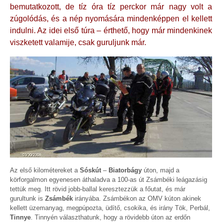
bemutatkozott, de tíz óra tíz perckor már nagy volt a
zúgolódás, és a nép nyomására mindenképpen el kellett
indulni. Az idei első túra – érthető, hogy már mindenkinek
viszketett valamije, csak guruljunk már.
Az első kilométereket a
Sóskút
–
Biatorbágy
úton, majd a
körforgalmon egyenesen áthaladva a 100-as út Zsámbéki leágazásig
tettük meg. Itt rövid jobb-ballal keresztezzük a főutat, és már
gurultunk is
Zsámbék
irányába. Zsámbékon az OMV kúton akinek
kellett üzemanyag, megpúpozta, üdítő, csokika, és irány Tök, Perbál,
Tinnye
. Tinnyén választhatunk, hogy a rövidebb úton az erdőn