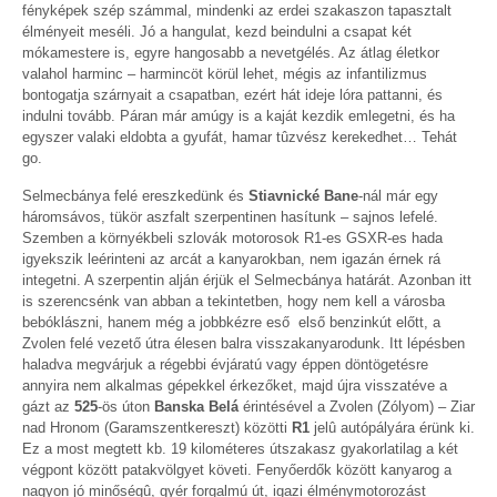
fényképek szép számmal, mindenki az erdei szakaszon tapasztalt
élményeit meséli. Jó a hangulat, kezd beindulni a csapat két
mókamestere is, egyre hangosabb a nevetgélés. Az átlag életkor
valahol harminc – harmincöt körül lehet, mégis az infantilizmus
bontogatja szárnyait a csapatban, ezért hát ideje lóra pattanni, és
indulni tovább. Páran már amúgy is a kaját kezdik emlegetni, és ha
egyszer valaki eldobta a gyufát, hamar tûzvész kerekedhet… Tehát
go.
Selmecbánya felé ereszkedünk és
Stiavnické Bane
-nál már egy
háromsávos, tükör aszfalt szerpentinen hasítunk – sajnos lefelé.
Szemben a környékbeli szlovák motorosok R1-es GSXR-es hada
igyekszik leérinteni az arcát a kanyarokban, nem igazán érnek rá
integetni. A szerpentin alján érjük el Selmecbánya határát. Azonban itt
is szerencsénk van abban a tekintetben, hogy nem kell a városba
bebóklászni, hanem még a jobbkézre eső első benzinkút előtt, a
Zvolen felé vezető útra élesen balra visszakanyarodunk. Itt lépésben
haladva megvárjuk a régebbi évjáratú vagy éppen döntögetésre
annyira nem alkalmas gépekkel érkezőket, majd újra visszatéve a
gázt az
525
-ös úton
Banska Belá
érintésével a Zvolen (Zólyom) – Ziar
nad Hronom (Garamszentkereszt) közötti
R1
jelû autópályára érünk ki.
Ez a most megtett kb. 19 kilométeres útszakasz gyakorlatilag a két
végpont között patakvölgyet követi. Fenyőerdők között kanyarog a
nagyon jó minőségû, gyér forgalmú út, igazi élménymotorozást