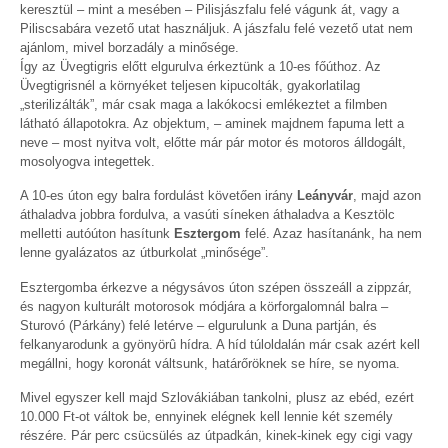
keresztül – mint a mesében – Pilisjászfalu felé vágunk át, vagy a
Piliscsabára vezető utat használjuk. A jászfalu felé vezető utat nem
ajánlom, mivel borzadály a minősége.
Így az Üvegtigris előtt elgurulva érkeztünk a 10-es főúthoz. Az
Üvegtigrisnél a környéket teljesen kipucolták, gyakorlatilag
„sterilizálták”, már csak maga a lakókocsi emlékeztet a filmben
látható állapotokra. Az objektum, – aminek majdnem fapuma lett a
neve – most nyitva volt, előtte már pár motor és motoros álldogált,
mosolyogva integettek.
A 10-es úton egy balra fordulást követően irány
Leányvár
, majd azon
áthaladva jobbra fordulva, a vasúti síneken áthaladva a Kesztölc
melletti autóúton hasítunk
Esztergom
felé. Azaz hasítanánk, ha nem
lenne gyalázatos az útburkolat „minősége”.
Esztergomba érkezve a négysávos úton szépen összeáll a zippzár,
és nagyon kulturált motorosok módjára a körforgalomnál balra –
Sturovó (Párkány) felé letérve – elgurulunk a Duna partján, és
felkanyarodunk a gyönyörû hídra. A híd túloldalán már csak azért kell
megállni, hogy koronát váltsunk, határőröknek se híre, se nyoma.
Mivel egyszer kell majd Szlovákiában tankolni, plusz az ebéd, ezért
10.000 Ft-ot váltok be, ennyinek elégnek kell lennie két személy
részére. Pár perc csücsülés az útpadkán, kinek-kinek egy cigi vagy