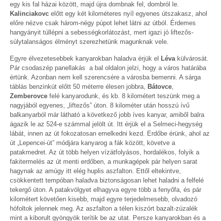
egy kis fal házai között, majd újra dombnak fel, dombról le.
Kalinciakovc
előtt egy két kilométeres nyíl egyenes útszakasz, ahol
előre nézve csak három-négy púpot lehet látni az útból. Érdemes
hangyányit túllépni a sebességkorlátozást, mert igazi jó liftezős-
súlytalanságos élményt szerezhetünk magunknak vele.
Egyre élvezetesebbek kanyarokban haladva érjük el
Léva
külvárosát.
Pár csodaszép panellakás a bal oldalon jelzi, hogy a város határába
értünk. Azonban nem kell szerencsére a városba bemenni. A sárga
táblás benzinkút előtt 50 méterre élesen jobbra,
Bátovce
,
Zemberovce
felé kanyarodunk, és kb. 8 kilométert teszünk meg a
nagyjából egyenes, „liftezős” úton. 8 kilométer után hosszú ívű
balkanyarból már látható a következő jobb íves kanyar, amiből balra
ágazik le az 524-e számmal jelölt út. Itt érjük el a Selmeci-hegység
lábát, innen az út fokozatosan emelkedni kezd. Erdőbe érünk, ahol az
út „Lepencei-út” módjára kanyarog a fák között, követve a
patakmedret. Az út több helyen vízátfolyásos, hordalékos, folyik a
fakitermelés az út menti erdőben, a munkagépek pár helyen sarat
hagynak az amúgy itt elég huplis aszfalton. Ettől eltekintve,
csökkentett tempóban haladva biztonságosan lehet haladni a felfelé
tekergő úton. A patakvölgyet elhagyva egyre több a fenyőfa, és pár
kilométert követően kisebb, majd egyre terjedelmesebb, olvadozó
hófoltok jelennek meg. Az aszfalton a télen kiszórt bazalt-zúzalék
mint a kiborult gyöngyök terítik be az utat. Persze kanyarokban és a