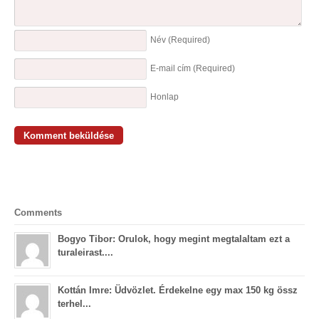
Név
(Required)
E-mail cím
(Required)
Honlap
Comments
Bogyo Tibor: Orulok, hogy megint megtalaltam ezt a
turaleirast....
Kottán Imre: Üdvözlet. Érdekelne egy max 150 kg össz
terhel...