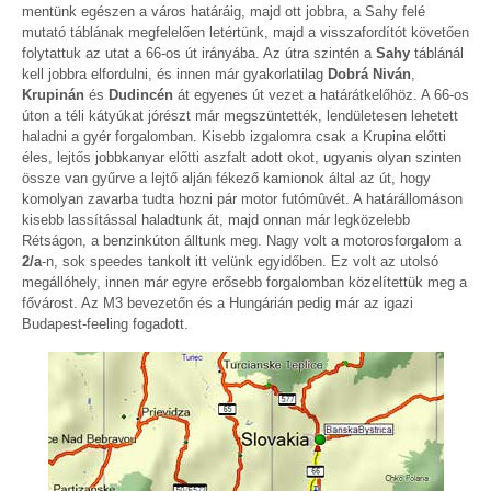
mentünk egészen a város határáig, majd ott jobbra, a Sahy felé
mutató táblának megfelelően letértünk, majd a visszafordítót követően
folytattuk az utat a 66-os út irányába. Az útra szintén a
Sahy
táblánál
kell jobbra elfordulni, és innen már gyakorlatilag
Dobrá Niván
,
Krupinán
és
Dudincén
át egyenes út vezet a határátkelőhöz. A 66-os
úton a téli kátyúkat jórészt már megszüntették, lendületesen lehetett
haladni a gyér forgalomban. Kisebb izgalomra csak a Krupina előtti
éles, lejtős jobbkanyar előtti aszfalt adott okot, ugyanis olyan szinten
össze van gyűrve a lejtő alján fékező kamionok által az út, hogy
komolyan zavarba tudta hozni pár motor futómûvét. A határállomáson
kisebb lassítással haladtunk át, majd onnan már legközelebb
Rétságon, a benzinkúton álltunk meg. Nagy volt a motorosforgalom a
2/a
-n, sok speedes tankolt itt velünk egyidőben. Ez volt az utolsó
megállóhely, innen már egyre erősebb forgalomban közelítettük meg a
fővárost. Az M3 bevezetőn és a Hungárián pedig már az igazi
Budapest-feeling fogadott.