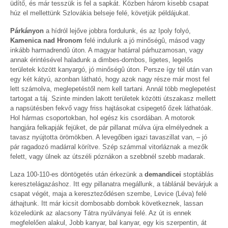
üdítő, és már tesszük is fel a sapkát. Közben három kisebb csapat
húz el mellettünk Szlovákia belseje felé, követjük példájukat.
Párkányon
a hídról lejőve jobbra fordulunk, és az Ipoly folyó,
Kamenica nad Hronom
felé indulunk a jó minőségû, másod vagy
inkább harmadrendû úton. A magyar határral párhuzamosan, vagy
annak érintésével haladunk a dimbes-dombos, ligetes, legelős
területek között kanyargó, jó minőségû úton. Persze így tél után van
egy két kátyú, azonban látható, hogy azok nagy része már most fel
lett számolva, meglepetéstől nem kell tartani. Annál több meglepetést
tartogat a táj. Szinte minden lakott területek közötti útszakasz mellett
a napsütésben fekvő vagy friss hajtásokat csipegető őzek láthatóak.
Hol hármas csoportokban, hol egész kis csordában. A motorok
hangjára felkapják fejüket, de pár pillanat múlva újra elmélyednek a
tavasz nyújtotta örömökben. A levegőben igazi tavaszillat van, – jó
pár ragadozó madárral körítve. Szép számmal vitorláznak a mezők
felett, vagy ülnek az útszéli póznákon a szebbnél szebb madarak.
Laza 100-110-es döntögetés után érkezünk a
demandicei
stoptáblás
keresztelágazáshoz. Itt egy pillanatra megállunk, a táblánál bevárjuk a
csapat végét, maja a kereszteződésen szembe, Levice (Léva) felé
áthajtunk. Itt már kicsit dombosabb dombok következnek, lassan
közeledünk az alacsony Tátra nyúlványai felé. Az út is ennek
megfelelően alakul, Jobb kanyar, bal kanyar, egy kis szerpentin, át