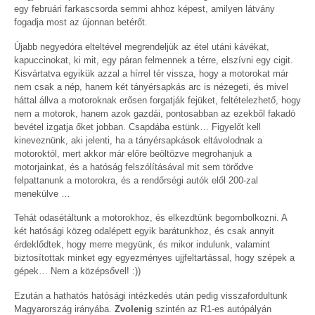
egy februári farkascsorda semmi ahhoz képest, amilyen látvány
fogadja most az újonnan betérőt.
Újabb negyedóra elteltével megrendeljük az étel utáni kávékat,
kapuccinokat, ki mit, egy páran felmennek a térre, elszívni egy cigit.
Kisvártatva egyikük azzal a hírrel tér vissza, hogy a motorokat már
nem csak a nép, hanem két tányérsapkás arc is nézegeti, és mivel
háttal állva a motoroknak erősen forgatják fejüket, feltételezhető, hogy
nem a motorok, hanem azok gazdái, pontosabban az ezekből fakadó
bevétel izgatja őket jobban. Csapdába estünk… Figyelőt kell
kineveznünk, aki jelenti, ha a tányérsapkások eltávolodnak a
motoroktól, mert akkor már előre beöltözve megrohanjuk a
motorjainkat, és a hatóság felszólításával mit sem törődve
felpattanunk a motorokra, és a rendőrségi autók elől 200-zal
menekülve …
Tehát odasétáltunk a motorokhoz, és elkezdtünk begombolkozni. A
két hatósági közeg odalépett egyik barátunkhoz, és csak annyit
érdeklődtek, hogy merre megyünk, és mikor indulunk, valamint
biztosítottak minket egy egyezményes ujjfeltartással, hogy szépek a
gépek… Nem a középsővel! :))
Ezután a hathatós hatósági intézkedés után pedig visszafordultunk
Magyarország irányába.
Zvolenig
szintén az R1-es autópályán