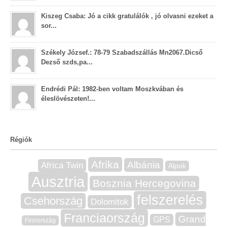
Kiszeg Csaba: Jó a cikk gratulálók , jó olvasni ezeket a
sor...
Székely József.: 78-79 Szabadszállás Mn2067.Dicső
Dezső szds,pa...
Endrédi Pál: 1982-ben voltam Moszkvában és
éleslövészeten!...
Régiók
Afrika
Albánia
Africa Twin
Alpok
Ausztria
Bosznia Hercegovina
felszerelés
Csehország
Dolomitok
Franciaország
Grand
GPS
Finnország