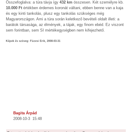
Összefoglalva: a túra távja így
432 km
összesen. Két személyre kb.
10.000 Ft
értékben érdemes koronát váltani, ebben benne van a kaja
és egy kinti tankolás, plusz egy tankolás szükséges még
Magyarországon. Ami a túra során keletkező bevételi oldalt illeti: a
barátok társasága, az élmények, a tájak, egy finom ebéd. Ez viszont
sem forintban, sem SI mértékegységben nem kifejezhető.
Képek és szöveg: Füzesi Erik, 2008-03-31
Bagita Árpád
2008-10-3 15:48