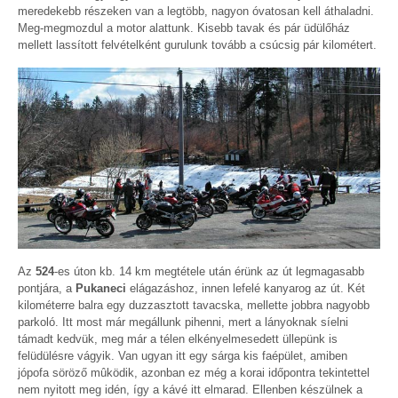
meredekebb részeken van a legtöbb, nagyon óvatosan kell áthaladni.
Meg-megmozdul a motor alattunk. Kisebb tavak és pár üdülőház
mellett lassított felvételként gurulunk tovább a csúcsig pár kilométert.
Az
524
-es úton kb. 14 km megtétele után érünk az út legmagasabb
pontjára, a
Pukaneci
elágazáshoz, innen lefelé kanyarog az út. Két
kilométerre balra egy duzzasztott tavacska, mellette jobbra nagyobb
parkoló. Itt most már megállunk pihenni, mert a lányoknak síelni
támadt kedvük, meg már a télen elkényelmesedett üllepünk is
felüdülésre vágyik. Van ugyan itt egy sárga kis faépület, amiben
jópofa söröző mûködik, azonban ez még a korai időpontra tekintettel
nem nyitott meg idén, így a kávé itt elmarad. Ellenben készülnek a