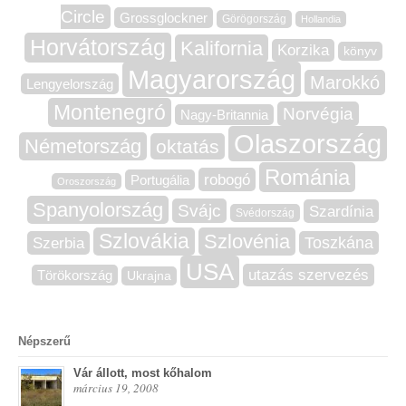
Circle
Grossglockner
Görögország
Hollandia
Horvátország
Kalifornia
Korzika
könyv
Magyarország
Marokkó
Lengyelország
Montenegró
Norvégia
Nagy-Britannia
Olaszország
Németország
oktatás
Románia
robogó
Portugália
Oroszország
Spanyolország
Svájc
Szardínia
Svédország
Szlovákia
Szlovénia
Szerbia
Toszkána
USA
utazás szervezés
Törökország
Ukrajna
Népszerű
Vár állott, most kőhalom
március 19, 2008