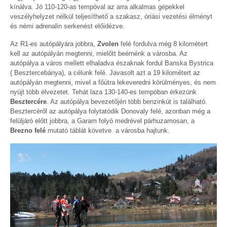
kínálva. Jó 110-120-as tempóval az arra alkalmas gépekkel
veszélyhelyzet nélkül teljesíthető a szakasz, óriási vezetési élményt
és némi adrenalin serkenést előidézve.
Az R1-es autópályára jobbra,
Zvolen
felé fordulva még 8 kilométert
kell az autópályán megtenni, mielőtt beérnénk a városba. Az
autópálya a város mellett elhaladva északnak fordul Banska Bystrica
( Besztercebánya), a célunk felé. Javasolt azt a 19 kilométert az
autópályán megtenni, mivel a főútra lekeveredni körülményes, és nem
nyújt több élvezetet. Tehát laza 130-140-es tempóban érkezünk
Besztercére
. Az autópálya bevezetőjén több benzinkút is található.
Besztercéről az autópálya folytatódik Donovaly felé, azonban még a
felüljáró előtt jobbra, a Garam folyó medrével párhuzamosan, a
Brezno felé
mutató táblát követve a városba hajtunk.