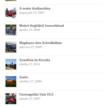
A motor kiválasztása
augusztus 14, 2005
Motort Angliából honosítással
április 15, 2008
Magányos túra Szlovákiában
március 22, 2008
Szardínia és Korzika
október 5, 2014
Zselic
október 27, 2009
Csomagolási lista V2.0
január 13, 2007