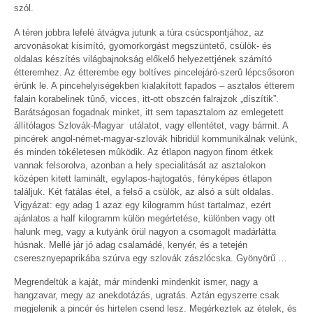
szól.
A téren jobbra lefelé átvágva jutunk a túra csúcspontjához, az
arcvonásokat kisimító, gyomorkorgást megszüntető, csülök- és
oldalas készítés világbajnokság előkelő helyezettjének számító
étteremhez. Az étterembe egy boltíves pincelejáró-szerû lépcsősoron
érünk le. A pincehelyiségekben kialakított fapados – asztalos étterem
falain korabelinek tûnő, vicces, itt-ott obszcén falrajzok „díszítik”.
Barátságosan fogadnak minket, itt sem tapasztalom az emlegetett
állítólagos Szlovák-Magyar utálatot, vagy ellentétet, vagy bármit. A
pincérek angol-német-magyar-szlovák hibridül kommunikálnak velünk,
és minden tökéletesen mûködik. Az étlapon nagyon finom étkek
vannak felsorolva, azonban a hely specialitását az asztalokon
középen kitett laminált, egylapos-hajtogatós, fényképes étlapon
találjuk. Két fatálas étel, a felső a csülök, az alsó a sült oldalas.
Vigyázat: egy adag 1 azaz egy kilogramm húst tartalmaz, ezért
ajánlatos a half kilogramm külön megértetése, különben vagy ott
halunk meg, vagy a kutyánk örül nagyon a csomagolt madárlátta
húsnak. Mellé jár jó adag csalamádé, kenyér, és a tetején
cseresznyepaprikába szúrva egy szlovák zászlócska. Gyönyörű …
Megrendeltük a kaját, már mindenki mindenkit ismer, nagy a
hangzavar, megy az anekdotázás, ugratás. Aztán egyszerre csak
megjelenik a pincér és hirtelen csend lesz. Megérkeztek az ételek, és