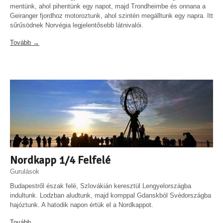
mentünk, ahol pihentünk egy napot, majd Trondheimbe és onnana a
Geiranger fjordhoz motoroztunk, ahol szintén megálltunk egy napra. Itt
sűrűsödnek Norvégia legjelentősebb látnivalói.
Tovább →
Nordkapp 1/4 Felfelé
Gurulások
Budapestről észak felé, Szlovákián keresztül Lengyelországba
indultunk. Lodzban aludtunk, majd komppal Gdanskból Svédországba
hajóztunk. A hatodik napon értük el a Nordkappot.
Tovább →