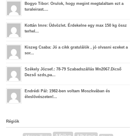
Bogyo Tibor: Orulok, hogy megint megtalaltam ezt a
turaleirast....
Kottán Imre: Üdvözlet. Érdekelne egy max 150 kg össz
terhel...
Kiszeg Csaba: Jó a cikk gratulálók , jó olvasni ezeket a
sor...
Székely József.: 78-79 Szabadszállás Mn2067.Dicső
Dezső szds,pa...
Endrédi Pál: 1982-ben voltam Moszkvában és
éleslövészeten!...
Régiók