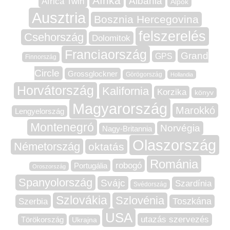
Afrika
Albánia
Africa Twin
Alpok
Ausztria
Bosznia Hercegovina
felszerelés
Csehország
Dolomitok
Franciaország
Grand
GPS
Finnország
Circle
Grossglockner
Görögország
Hollandia
Horvátország
Kalifornia
Korzika
könyv
Magyarország
Marokkó
Lengyelország
Montenegró
Norvégia
Nagy-Britannia
Olaszország
Németország
oktatás
Románia
robogó
Portugália
Oroszország
Spanyolország
Svájc
Szardínia
Svédország
Szlovákia
Szlovénia
Szerbia
Toszkána
USA
utazás szervezés
Törökország
Ukrajna