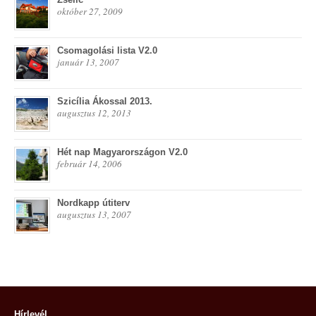
október 27, 2009
Csomagolási lista V2.0
január 13, 2007
Szicília Ákossal 2013.
augusztus 12, 2013
Hét nap Magyarországon V2.0
február 14, 2006
Nordkapp útiterv
augusztus 13, 2007
Hírlevél