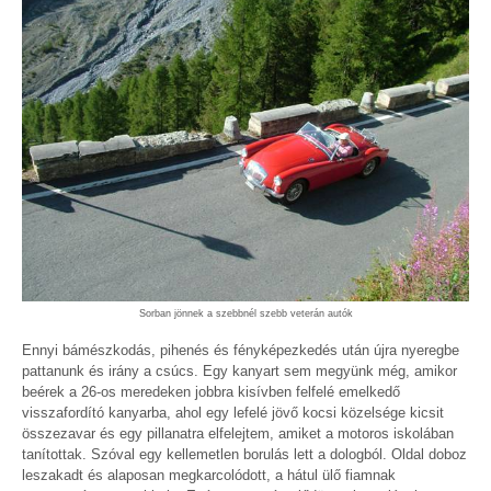
Sorban jönnek a szebbnél szebb veterán autók
Ennyi bámészkodás, pihenés és fényképezkedés után újra nyeregbe
pattanunk és irány a csúcs. Egy kanyart sem megyünk még, amikor
beérek a 26-os meredeken jobbra kisívben felfelé emelkedő
visszafordító kanyarba, ahol egy lefelé jövő kocsi közelsége kicsit
összezavar és egy pillanatra elfelejtem, amiket a motoros iskolában
tanítottak. Szóval egy kellemetlen borulás lett a dologból. Oldal doboz
leszakadt és alaposan megkarcolódott, a hátul ülő fiamnak