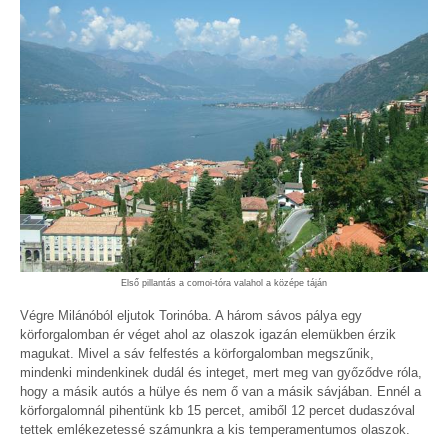
Első pillantás a comoi-tóra valahol a középe táján
Végre Milánóból eljutok Torinóba. A három sávos pálya egy
körforgalomban ér véget ahol az olaszok igazán elemükben érzik
magukat. Mivel a sáv felfestés a körforgalomban megszűnik,
mindenki mindenkinek dudál és integet, mert meg van győződve róla,
hogy a másik autós a hülye és nem ő van a másik sávjában. Ennél a
körforgalomnál pihentünk kb 15 percet, amiből 12 percet dudaszóval
tettek emlékezetessé számunkra a kis temperamentumos olaszok.