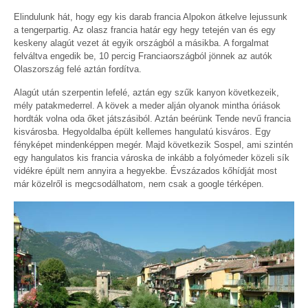
Elindulunk hát, hogy egy kis darab francia Alpokon átkelve lejussunk
a tengerpartig. Az olasz francia határ egy hegy tetején van és egy
keskeny alagút vezet át egyik országból a másikba. A forgalmat
felváltva engedik be, 10 percig Franciaországból jönnek az autók
Olaszország felé aztán fordítva.
Alagút után szerpentin lefelé, aztán egy szűk kanyon következeik,
mély patakmederrel. A kövek a meder alján olyanok mintha óriások
hordták volna oda őket játszásiból. Aztán beérünk Tende nevű francia
kisvárosba. Hegyoldalba épült kellemes hangulatú kisváros. Egy
fényképet mindenképpen megér. Majd következik Sospel, ami szintén
egy hangulatos kis francia városka de inkább a folyómeder közeli sík
vidékre épült nem annyira a hegyekbe. Évszázados kőhídját most
már közelről is megcsodálhatom, nem csak a google térképen.