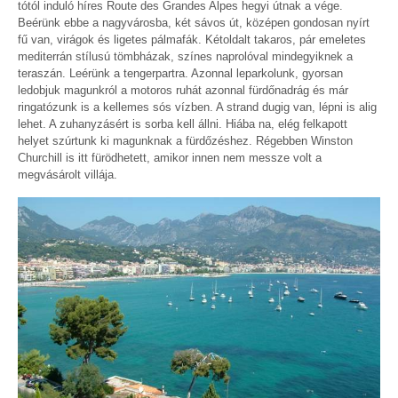
tótól induló híres Route des Grandes Alpes hegyi útnak a vége.
Beérünk ebbe a nagyvárosba, két sávos út, középen gondosan nyírt
fű van, virágok és ligetes pálmafák. Kétoldalt takaros, pár emeletes
mediterrán stílusú tömbházak, színes naprolóval mindegyiknek a
teraszán. Leérünk a tengerpartra. Azonnal leparkolunk, gyorsan
ledobjuk magunkról a motoros ruhát azonnal fürdőnadrág és már
ringatózunk is a kellemes sós vízben. A strand dugig van, lépni is alig
lehet. A zuhanyzásért is sorba kell állni. Hiába na, elég felkapott
helyet szúrtunk ki magunknak a fürdőzéshez. Régebben Winston
Churchill is itt fürödhetett, amikor innen nem messze volt a
megvásárolt villája.