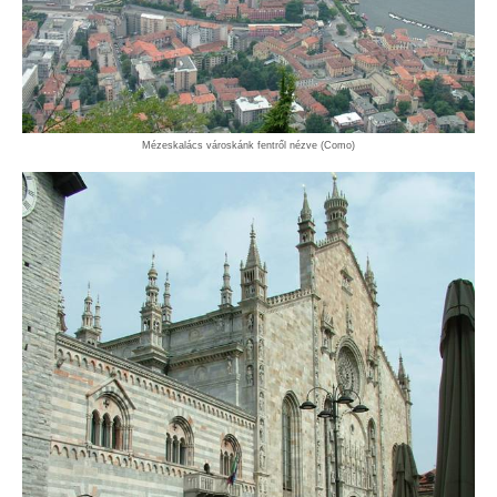
Mézeskalács városkánk fentről nézve (Como)