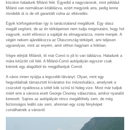
közúton haladunk Milánó felé. Egyedül a nagyvárosok, mint például
Milánó van normálisan kitáblázva, ezért megyünk arra, pedig lenne
rövidebb út is de ott garantált volna az eltévedés.
Egyik körforgalomban így is tanácstalanul megállunk. Egy olasz
megáll segíteni, de az én térképemen nem tudja megmutatni, hogy hol
vagyunk, ezért előveszi a sajátját és elmagyarázza, merre menjek. A
végén nekem ajándékozza az Olaszország térképét, ami teljesen
ugyanolyan, mint az enyém, amit otthon hagytam a fiókban.
Végre elérjük Milánót, itt már Comó is jól ki van táblázva. Haladunk a
mára kitűzött cél felé. A Milánó-Comó autópályán egyszer csak
kiérünk egy alagútból és megpillantjuk Comót.
A város innen nyújtja a legszebb látványt. Olyan, mint egy
hegyoldalnak támasztott kívánatos kis mézeskalács, amelynek a
csücskét nyaldossa a sötét kék színű tó hideg vize. Most már tudjuk
miért erre a városra esett George Clooney választása, amikor nyaralót
keresett. Sajnos az autópályán nincs megállóhely sem, de még
biztonságos leálló sáv sem, ahonnan egy szép fényképet
csinálhatnék a városról.