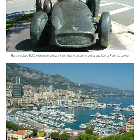
Ha a sisakos fickó elengedte volna a kormányt mentem is volna egy kört a Forma1 pályán