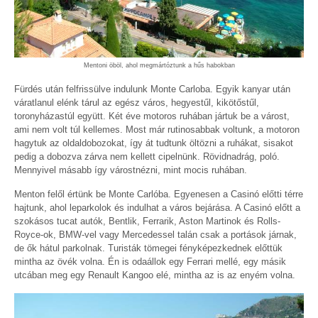
Mentoni öböl, ahol megmártóztunk a hűs habokban
Fürdés után felfrissülve indulunk Monte Carloba. Egyik kanyar után
váratlanul elénk tárul az egész város, hegyestűl, kikötőstűl,
toronyházastúl együtt. Két éve motoros ruhában jártuk be a várost,
ami nem volt túl kellemes. Most már rutinosabbak voltunk, a motoron
hagytuk az oldaldobozokat, így át tudtunk öltözni a ruhákat, sisakot
pedig a dobozva zárva nem kellett cipelnünk. Rövidnadrág, poló.
Mennyivel másabb így várostnézni, mint mocis ruhában.
Menton felől értünk be Monte Carlóba. Egyenesen a Casinó előtti térre
hajtunk, ahol leparkolok és indulhat a város bejárása. A Casinó előtt a
szokásos tucat autók, Bentlik, Ferrarik, Aston Martinok és Rolls-
Royce-ok, BMW-vel vagy Mercedessel talán csak a portások járnak,
de ők hátul parkolnak. Turisták tömegei fényképezkednek előttük
mintha az övék volna. Én is odaállok egy Ferrari mellé, egy másik
utcában meg egy Renault Kangoo elé, mintha az is az enyém volna.