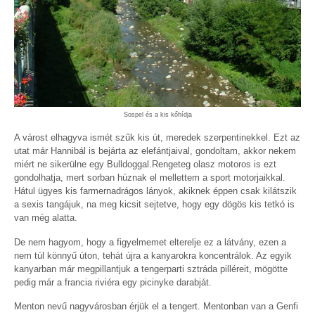
Sospel és a kis kőhídja
A várost elhagyva ismét szűk kis út, meredek szerpentinekkel. Ezt az
utat már Hannibál is bejárta az elefántjaival, gondoltam, akkor nekem
miért ne sikerülne egy Bulldoggal.Rengeteg olasz motoros is ezt
gondolhatja, mert sorban húznak el mellettem a sport motorjaikkal.
Hátul ügyes kis farmernadrágos lányok, akiknek éppen csak kilátszik
a sexis tangájuk, na meg kicsit sejtetve, hogy egy dögös kis tetkó is
van még alatta.
De nem hagyom, hogy a figyelmemet elterelje ez a látvány, ezen a
nem túl könnyű úton, tehát újra a kanyarokra koncentrálok. Az egyik
kanyarban már megpillantjuk a tengerparti sztráda pilléreit, mögötte
pedig már a francia riviéra egy picinyke darabját.
Menton nevű nagyvárosban érjük el a tengert. Mentonban van a Genfi