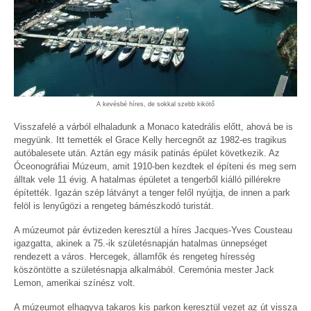
A kevésbé híres, de sokkal szebb kikötő
Visszafelé a várból elhaladunk a Monaco katedrális előtt, ahová be is
megyünk. Itt temették el Grace Kelly hercegnőt az 1982-es tragikus
autóbalesete után. Aztán egy másik patinás épület következik. Az
Óceonográfiai Múzeum, amit 1910-ben kezdtek el építeni és meg sem
álltak vele 11 évig. A hatalmas épületet a tengerből kiálló pillérekre
építették. Igazán szép látványt a tenger felől nyújtja, de innen a park
felöl is lenyűgözi a rengeteg bámészkodó turistát.
A múzeumot pár évtizeden keresztül a híres Jacques-Yves Cousteau
igazgatta, akinek a 75.-ik születésnapján hatalmas ünnepséget
rendezett a város. Hercegek, államfők és rengeteg híresség
köszöntötte a születésnapja alkalmából. Ceremónia mester Jack
Lemon, amerikai színész volt.
A múzeumot elhagyva takaros kis parkon keresztül vezet az út vissza