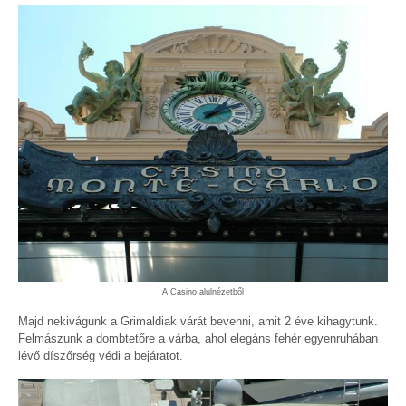
A Casino alulnézetből
Majd nekivágunk a Grimaldiak várát bevenni, amit 2 éve kihagytunk.
Felmászunk a dombtetőre a várba, ahol elegáns fehér egyenruhában
lévő díszőrség védi a bejáratot.