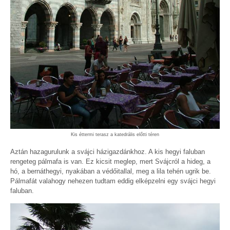
Kis éttermi terasz a katedrális előtti téren
Aztán hazagurulunk a svájci házigazdánkhoz. A kis hegyi faluban
rengeteg pálmafa is van. Ez kicsit meglep, mert Svájcról a hideg, a
hó, a bernáthegyi, nyakában a védőitallal, meg a lila tehén ugrik be.
Pálmafát valahogy nehezen tudtam eddig elképzelni egy svájci hegyi
faluban.