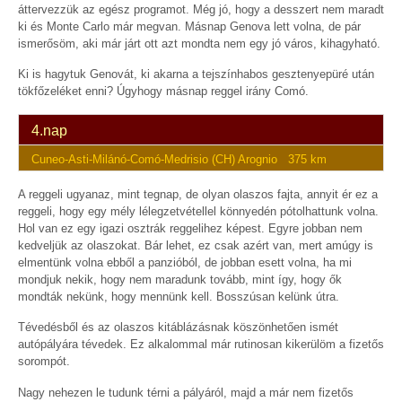
áttervezzük az egész programot. Még jó, hogy a desszert nem maradt
ki és Monte Carlo már megvan. Másnap Genova lett volna, de pár
ismerősöm, aki már járt ott azt mondta nem egy jó város, kihagyható.
Ki is hagytuk Genovát, ki akarna a tejszínhabos gesztenyepüré után
tökfőzeléket enni? Úgyhogy másnap reggel irány Comó.
4.nap
Cuneo-Asti-Milánó-Comó-Medrisio (CH) Arognio 375 km
A reggeli ugyanaz, mint tegnap, de olyan olaszos fajta, annyit ér ez a
reggeli, hogy egy mély lélegzetvétellel könnyedén pótolhattunk volna.
Hol van ez egy igazi osztrák reggelihez képest. Egyre jobban nem
kedveljük az olaszokat. Bár lehet, ez csak azért van, mert amúgy is
elmentünk volna ebből a panzióból, de jobban esett volna, ha mi
mondjuk nekik, hogy nem maradunk tovább, mint így, hogy ők
mondták nekünk, hogy mennünk kell. Bosszúsan kelünk útra.
Tévedésből és az olaszos kitáblázásnak köszönhetően ismét
autópályára tévedek. Ez alkalommal már rutinosan kikerülöm a fizetős
sorompót.
Nagy nehezen le tudunk térni a pályáról, majd a már nem fizetős