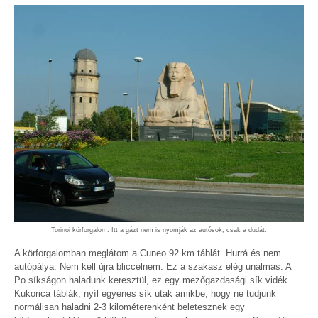
Torinoi körforgalom. Itt a gázt nem is nyomják az autósok, csak a dudát.
A körforgalomban meglátom a Cuneo 92 km táblát. Hurrá és nem
autópálya. Nem kell újra bliccelnem. Ez a szakasz elég unalmas. A
Po síkságon haladunk keresztül, ez egy mezőgazdasági sík vidék.
Kukorica táblák, nyíl egyenes sík utak amikbe, hogy ne tudjunk
normálisan haladni 2-3 kilométerenként beletesznek egy