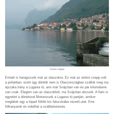
Como-i tópart
Emiatt is haragszunk már az olaszokra. Ez már az utolsó csepp volt
a pohárban, ezért úgy döntök nem is Olaszországban szállok meg ma
éjszaka.Irány a Luganoi tó, ami már Svájcban van és pár kilométerre
van csak. Elegem van az olaszokból, ma Svájcban alszunk. A fiam is
egyetért a döntéssel.Motorozunk a Luganoi tó partján, amikor
meglátok egy a tópart fölötti kis falucskába vezető utat. Erre
fölkanyarok és indulhat a szálláskeresés.