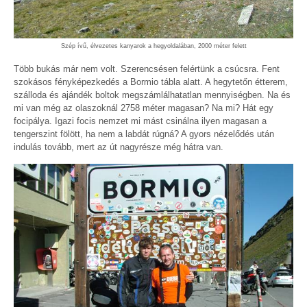
Szép ívű, élvezetes kanyarok a hegyoldalában, 2000 méter felett
Több bukás már nem volt. Szerencsésen felértünk a csúcsra. Fent
szokásos fényképezkedés a Bormio tábla alatt. A hegytetőn étterem,
szálloda és ajándék boltok megszámlálhatatlan mennyiségben. Na és
mi van még az olaszoknál 2758 méter magasan? Na mi? Hát egy
focipálya. Igazi focis nemzet mi mást csinálna ilyen magasan a
tengerszint fölött, ha nem a labdát rúgná? A gyors nézelődés után
indulás tovább, mert az út nagyrésze még hátra van.