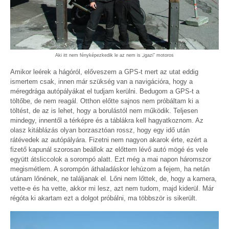
Aki itt nem fényképezkedik le az nem is „igazi” motoros
Amikor leérek a hágóról, előveszem a GPS-t mert az utat eddig
ismertem csak, innen már szükség van a navigációra, hogy a
méregdrága autópályákat el tudjam kerülni. Bedugom a GPS-t a
töltőbe, de nem reagál. Otthon előtte sajnos nem próbáltam ki a
töltést, de az is lehet, hogy a borulástól nem működik. Teljesen
mindegy, innentől a térképre és a táblákra kell hagyatkoznom. Az
olasz kitáblázás olyan borzasztóan rossz, hogy egy idő után
rátévedek az autópályára. Fizetni nem nagyon akarok érte, ezért a
fizető kapunál szorosan beállok az előttem lévő autó mögé és vele
együtt átsliccolok a sorompó alatt. Ezt még a mai napon háromszor
megismétlem. A sorompón áthaladáskor lehúzom a fejem, ha netán
utánam lőnének, ne találjanak el. Lőni nem lőttek, de, hogy a kamera,
vette-e és ha vette, akkor mi lesz, azt nem tudom, majd kiderül. Már
régóta ki akartam ezt a dolgot próbálni, ma többször is sikerült.