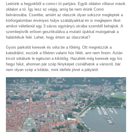
Leérünk a hegyekből a como-i tó partjára. Egyik oldalon villasor másik
oldalon a tó. Így lesz ez végig, amíg be nem érünk Comó
belvárosába. Cserébe, amiért az olaszok olyan sokszor megleptek a
körforgalomban érvényes hülye szabályaikkal én is meglepem őket
amikor véletlenül egy 3 sávos egyirányú utcába szemből behajtok. A
szembejövők erősen gesztikulálva a mutató újukkal mutogatnak a
halántékuk felé. Lehet, hogy értem az olaszokat?
Gyors parkolót keresek és séta be a főtérig. Ott megnézzük a
katedrálist, eszünk a főtéren valami hús félét, ami nem finom. Aztán
kicsit sétálunk le egészen a kikötőig. Hazafelé még keresek egy kis
hegyi falut, ahonnan pár szép fényképet csinálhatok a városról, bár
nem olyan szép a kilátás, mint idefele jövet a pályáról.