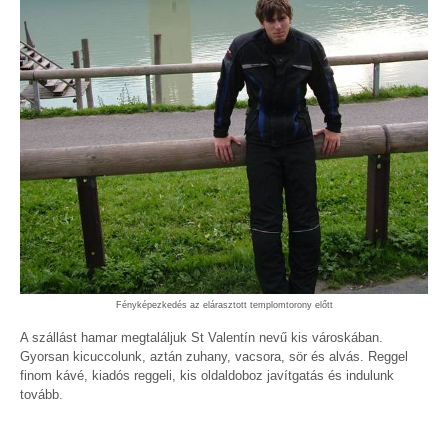
Fényképezkedés az elárasztott templomtorony előtt
A szállást hamar megtaláljuk St Valentín nevű kis városkában.
Gyorsan kicuccolunk, aztán zuhany, vacsora, sör és alvás. Reggel
finom kávé, kiadós reggeli, kis oldaldoboz javítgatás és indulunk
tovább.