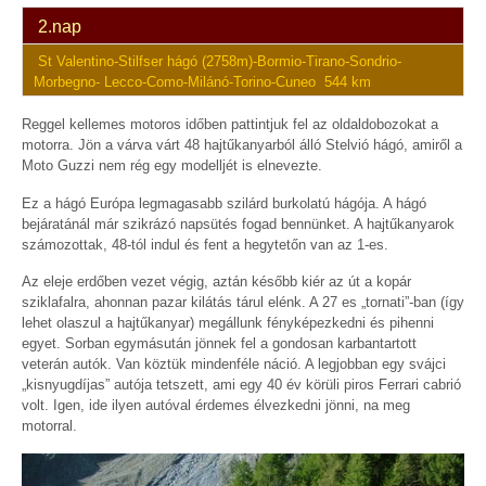
2.nap
St Valentino-Stilfser hágó (2758m)-Bormio-Tirano-Sondrio-
Morbegno- Lecco-Como-Milánó-Torino-Cuneo 544 km
Reggel kellemes motoros időben pattintjuk fel az oldaldobozokat a
motorra. Jön a várva várt 48 hajtűkanyarból álló Stelvió hágó, amiről a
Moto Guzzi nem rég egy modelljét is elnevezte.
Ez a hágó Európa legmagasabb szilárd burkolatú hágója. A hágó
bejáratánál már szikrázó napsütés fogad bennünket. A hajtűkanyarok
számozottak, 48-tól indul és fent a hegytetőn van az 1-es.
Az eleje erdőben vezet végig, aztán később kiér az út a kopár
sziklafalra, ahonnan pazar kilátás tárul elénk. A 27 es „tornati”-ban (így
lehet olaszul a hajtűkanyar) megállunk fényképezkedni és pihenni
egyet. Sorban egymásután jönnek fel a gondosan karbantartott
veterán autók. Van köztük mindenféle náció. A legjobban egy svájci
„kisnyugdíjas” autója tetszett, ami egy 40 év körüli piros Ferrari cabrió
volt. Igen, ide ilyen autóval érdemes élvezkedni jönni, na meg
motorral.