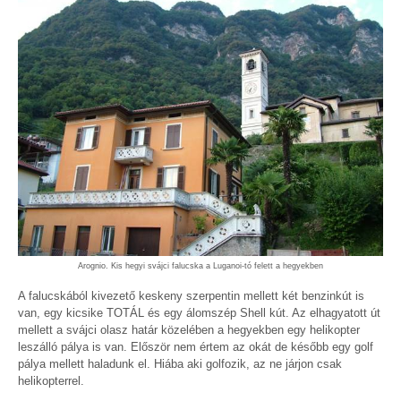
Arognio. Kis hegyi svájci falucska a Luganoi-tó felett a hegyekben
A falucskából kivezető keskeny szerpentin mellett két benzinkút is
van, egy kicsike TOTÁL és egy álomszép Shell kút. Az elhagyatott út
mellett a svájci olasz határ közelében a hegyekben egy helikopter
leszálló pálya is van. Először nem értem az okát de később egy golf
pálya mellett haladunk el. Hiába aki golfozik, az ne járjon csak
helikopterrel.