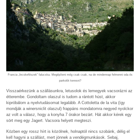
Francia „fecskefészek” falucska. Megépíteni még csak csak, na de mindennap felmenni oda és
parkolót keresni?
Visszaérkezünk a szállásunkra, letusolok és lemegyek vacsorázni az
étterembe. Gondoltam olaszul is tudom a rántott húst, akkor
kipróbálom a nyelvtudásomat legalább. A Cottoletta de la vita (így
mondják a winersniclit olaszul) frappáns mondatomra negyed nyolckor
az volt a válasz, hogy a konyha 7 órakor bezárt. Hát akkor kérek egy
sört meg egy Jagert. Vacsora helyett megteszi.
Közben egy rossz hírt is közölnek, holnaptól nincs szobánk, délig el
kell hagyni a szállást, mert jönnek a vendégmunkások. Sebaj,