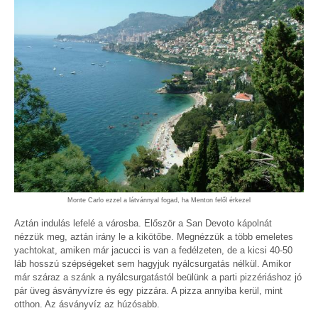
Monte Carlo ezzel a látvánnyal fogad, ha Menton felől érkezel
Aztán indulás lefelé a városba. Először a San Devoto kápolnát
nézzük meg, aztán irány le a kikötőbe. Megnézzük a több emeletes
yachtokat, amiken már jacucci is van a fedélzeten, de a kicsi 40-50
láb hosszú szépségeket sem hagyjuk nyálcsurgatás nélkül. Amikor
már száraz a szánk a nyálcsurgatástól beülünk a parti pizzériáshoz jó
pár üveg ásványvízre és egy pizzára. A pizza annyiba kerül, mint
otthon. Az ásványvíz az húzósabb.