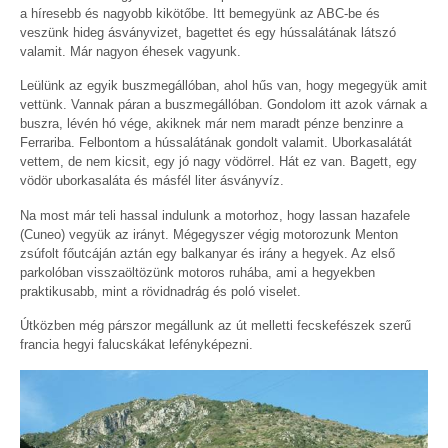
a híresebb és nagyobb kikötőbe. Itt bemegyünk az ABC-be és
veszünk hideg ásványvizet, bagettet és egy hússalátának látszó
valamit. Már nagyon éhesek vagyunk.
Leülünk az egyik buszmegállóban, ahol hűs van, hogy megegyük amit
vettünk. Vannak páran a buszmegállóban. Gondolom itt azok várnak a
buszra, lévén hó vége, akiknek már nem maradt pénze benzinre a
Ferrariba. Felbontom a hússalátának gondolt valamit. Uborkasalátát
vettem, de nem kicsit, egy jó nagy vödörrel. Hát ez van. Bagett, egy
vödör uborkasaláta és másfél liter ásványvíz.
Na most már teli hassal indulunk a motorhoz, hogy lassan hazafele
(Cuneo) vegyük az irányt. Mégegyszer végig motorozunk Menton
zsúfolt főutcáján aztán egy balkanyar és irány a hegyek. Az első
parkolóban visszaöltözünk motoros ruhába, ami a hegyekben
praktikusabb, mint a rövidnadrág és poló viselet.
Útközben még párszor megállunk az út melletti fecskefészek szerű
francia hegyi falucskákat lefényképezni.