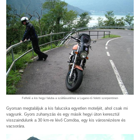
Felfelé a kis hegyi faluba a szállásunkhoz a Lugano-tó feletti szerpentinen
Gyorsan megtaláljuk a kis falucska egyetlen moteljét, ahol csak mi
vagyunk. Gyors zuhanyzás és egy másik hegyi úton keresztül
visszaindulunk a 30 km-re lévő Comóba, egy kis városnézésre és
vacsorára.