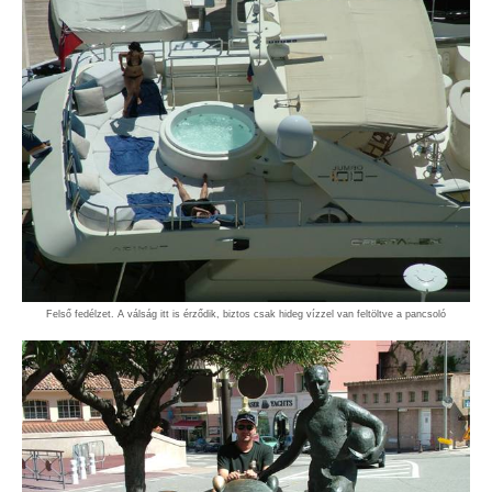
Felső fedélzet. A válság itt is érződik, biztos csak hideg vízzel van feltöltve a pancsoló