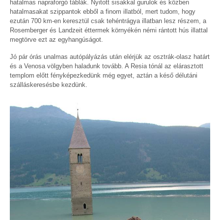
hatalmas napraforgó táblák. Nyitott sisakkal gurulok és közben
hatalmasakat szippantok ebből a finom illatból, mert tudom, hogy
ezután 700 km-en keresztül csak tehéntrágya illatban lesz részem, a
Rosemberger és Landzeit éttermek környékén némi rántott hús illattal
megtörve ezt az egyhangúságot.
Jó pár órás unalmas autópályázás után elérjük az osztrák-olasz határt
és a Venosa völgyben haladunk tovább. A Resia tónál az elárasztott
templom előtt fényképezkedünk még egyet, aztán a késő délutáni
szálláskeresésbe kezdünk.