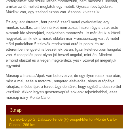
körforgalmat.Már szürkületben motorozunk, nem messze Cuneotól,
amikor az út mellett meglátok egy motelt. Gyorsan bevágódunk.
Mázlink van, egy szabad szoba van. Azonnal kivesszük.
Ez egy lent étterem, fent panzió szerű motel gyakorlatilag egy
munkás szállás, ami bennünket nem zavar, hiszen úgyis csak este
akarunk ide visszajárni, napközben motorozás. Itt már látjuk a közeli
hegyeket, amiknek a másik oldalán már Franciaország van. A motel
előtti parkolóban 5 szlovák rendszámú autó is parkol és az
étteremben lengyelül is beszélnek páran. Igazi kelet-európai hangulat
van. A recepciós pont olyan jól beszél angolul, mint én. Mindent
elmond olaszul és a végén megkérdezi, yes? Szóval jól megértjük
egymást.
Másnap a francia Alpok van betervezve, de egy ilyen rossz nap után,
mint a mai, esés a motorral, rengeteg eltévedés, téves autópálya
ráhajtás, módosítjuk a tervet.Úgy döntünk, hogy egyből a desszerttel
kezdünk. Akkor legyen gesztenyepüré sok-sok tejszínhabbal, azaz
másnap irány Monte Carlo.
3.nap
Cuneo-Borgo S. Dalazzo-Tende (F)-Sospel-Menton-Monte Carlo-
Cuneo 266 km