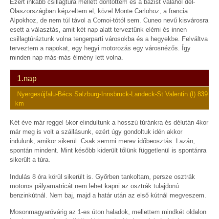
Ezért inkább csillagtúra mellett döntöttem és a bázist valahol dél-
Olaszországban képzeltem el, közel Monte Carlohoz, a francia
Alpokhoz, de nem túl távol a Comoi-tótól sem. Cuneo nevű kisvárosra
esett a választás, amit két nap alatt terveztünk elérni és innen
csillagtúráztunk volna tengerparti városokba és a hegyekbe. Felváltva
terveztem a napokat, egy hegyi motorozás egy városnézős. Így
minden nap más-más élmény lett volna.
1.nap
Nyergesújfalu-Bécs Salzburg-Innsbruck-Landeck-St Valentin (I) 839
km
Két éve már reggel 5kor elindultunk a hosszú túránkra és délután 4kor
már meg is volt a szállásunk, ezért úgy gondoltuk idén akkor
indulunk, amikor sikerül. Csak semmi merev időbeosztás. Lazán,
spontán mindent. Mint később kiderült tőlünk függetlenül is spontánra
sikerült a túra.
Indulás 8 óra körül sikerült is. Győrben tankoltam, persze osztrák
motoros pályamatricát nem lehet kapni az osztrák tulajdonú
benzinkútnál. Nem baj, majd a határ után az első kútnál megveszem.
Mosonmagyaróvárig az 1-es úton haladok, mellettem mindkét oldalon