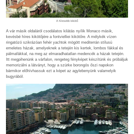
A híresebb kikötő
A vár másik oldaláról csodálatos kilátás nyílik Monaco másik,
kevésbé híres kikötőjére a fontvielliei kikötőre. A mélykék vízen
ringatózó szikrázóan fehér yachtok mögött mediterrán stílusú
emeletes házak, amelyeknek a tetején kis kertek, lombos fákkal és
pálmafákkal, na meg az elmaradhatatlan medencék a házak tetején.
Itt megpihenünk a várfalon, rengeteg fényképet készítünk és próbáljuk
memorizálni a látványt, hogy a szürke borongós őszi napokon
bármikor előhívhassuk ezt a képet az agylebenyünk valamelyik
bugyrából.