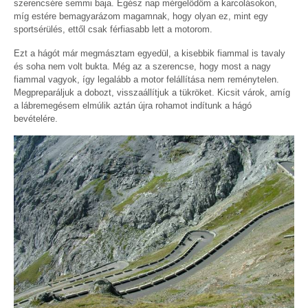
szerencsére semmi baja. Egész nap mérgelődöm a karcolásokon,
míg estére bemagyarázom magamnak, hogy olyan ez, mint egy
sportsérülés, ettől csak férfiasabb lett a motorom.
Ezt a hágót már megmásztam egyedül, a kisebbik fiammal is tavaly
és soha nem volt bukta. Még az a szerencse, hogy most a nagy
fiammal vagyok, így legalább a motor felállítása nem reménytelen.
Megpreparáljuk a dobozt, visszaállítjuk a tükröket. Kicsit várok, amíg
a lábremegésem elmúlik aztán újra rohamot indítunk a hágó
bevételére.