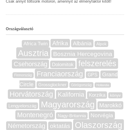
Csak annyit töltsünk motoron, amennyit az élményfaktor kitölt!
Országválasztó
Afrika
Albánia
Africa Twin
Alpok
Ausztria
Bosznia Hercegovina
felszerelés
Csehország
Dolomitok
Franciaország
Grand
GPS
Finnország
Circle
Grossglockner
Görögország
Hollandia
Horvátország
Kalifornia
Korzika
könyv
Magyarország
Marokkó
Lengyelország
Montenegró
Norvégia
Nagy-Britannia
Olaszország
Németország
oktatás