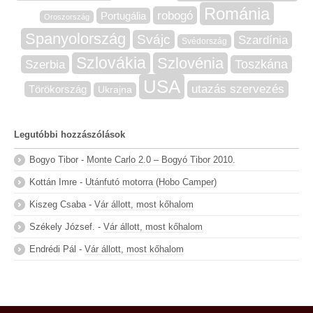
Románia
robogó
Portugália
Oroszország
Spanyolország
Svájc
Szardínia
Svédország
Szlovákia
Szlovénia
Szerbia
Toszkána
USA
utazás szervezés
Törökország
Ukrajna
Legutóbbi hozzászólások
Bogyo Tibor
-
Monte Carlo 2.0 – Bogyó Tibor 2010.
Kottán Imre
-
Utánfutó motorra (Hobo Camper)
Kiszeg Csaba
-
Vár állott, most kőhalom
Székely József.
-
Vár állott, most kőhalom
Endrédi Pál
-
Vár állott, most kőhalom