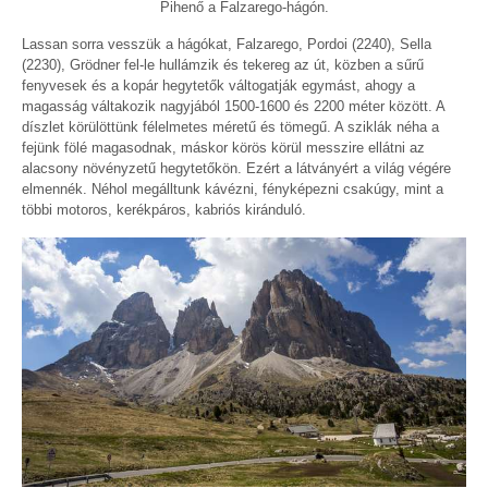
Pihenő a Falzarego-hágón.
Lassan sorra vesszük a hágókat, Falzarego, Pordoi (2240), Sella
(2230), Grödner fel-le hullámzik és tekereg az út, közben a sűrű
fenyvesek és a kopár hegytetők váltogatják egymást, ahogy a
magasság váltakozik nagyjából 1500-1600 és 2200 méter között. A
díszlet körülöttünk félelmetes méretű és tömegű. A sziklák néha a
fejünk fölé magasodnak, máskor körös körül messzire ellátni az
alacsony növényzetű hegytetőkön. Ezért a látványért a világ végére
elmennék. Néhol megálltunk kávézni, fényképezni csakúgy, mint a
többi motoros, kerékpáros, kabriós kiránduló.