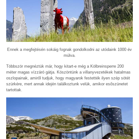
Ennek a megfejtésén sokáig fognak gondolkodni az utódaink 1000 év
múlva.
Többször megnéztük már, hogy kitart-e még a Kölbreinsperre 200
méter magas vízzáró gátja. Köszöntünk a villanyvezetékek hatalmas
oszlopainak, amiről tudjuk, hogy magyarok festették ilyen szép sötét
szürkére, mert annak idején találkoztunk velük, amikor esőszünetet
tartottak.