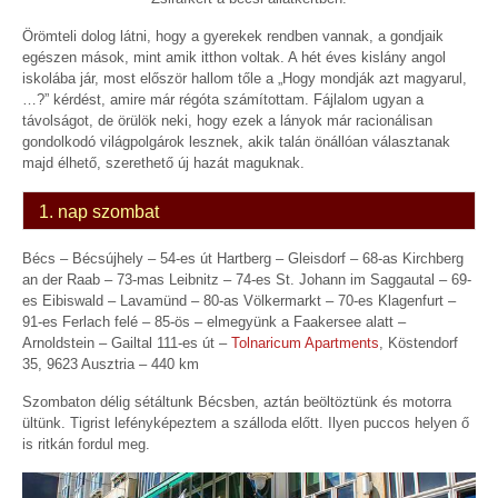
Örömteli dolog látni, hogy a gyerekek rendben vannak, a gondjaik
egészen mások, mint amik itthon voltak. A hét éves kislány angol
iskolába jár, most először hallom tőle a „Hogy mondják azt magyarul,
…?” kérdést, amire már régóta számítottam. Fájlalom ugyan a
távolságot, de örülök neki, hogy ezek a lányok már racionálisan
gondolkodó világpolgárok lesznek, akik talán önállóan választanak
majd élhető, szerethető új hazát maguknak.
1. nap szombat
Bécs – Bécsújhely – 54-es út Hartberg – Gleisdorf – 68-as Kirchberg
an der Raab – 73-mas Leibnitz – 74-es St. Johann im Saggautal – 69-
es Eibiswald – Lavamünd – 80-as Völkermarkt – 70-es Klagenfurt –
91-es Ferlach felé – 85-ös – elmegyünk a Faakersee alatt –
Arnoldstein – Gailtal 111-es út –
Tolnaricum Apartments
, Köstendorf
35, 9623 Ausztria – 440 km
Szombaton délig sétáltunk Bécsben, aztán beöltöztünk és motorra
ültünk. Tigrist lefényképeztem a szálloda előtt. Ilyen puccos helyen ő
is ritkán fordul meg.