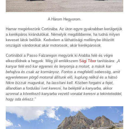
A Három Hegyorom.
Hamar megérkezünk Cortinába. Az úton egyre gyakrabban kerülgetjük
a kerékpáros kirándulókat. Némelyik megdöbbenne, ha tudná milyen
keveset látok belőlük. Kedvelem a láthatósági mellénybe öltözött
országúti vándorokat akár motorosok, akár kerékpárosok.
Cortinából a Passo Falzaregon megyünk ki Arabba felé és végre
elkezdődnek a hegyek. Még jól emlékszem
Sági Tibor
tanítására: „
A
kanyar felé eső kar egyenes és lenyomja a motort, a másik kar
behajtva és csak az kormányoz. Fontos a megfelelő sebesség, amit
egyenletesen pörgő motorral állítunk elő, kuplung nélkül és a hátsó
fékre bízzuk magunkat, ha lassítani kell. Közben forgatni a fejet,
állandóan a fordulási ívet keresni, ha beléptél a kanyarba, akkor
azonnal a következő kanyarba vezető vonalat keresni a tekinteteddel,
hogy oda érkezz
.”