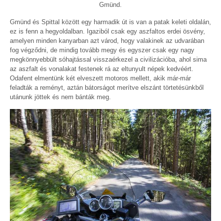
Gmünd.
Gmünd és Spittal között egy harmadik út is van a patak keleti oldalán,
ez is fenn a hegyoldalban. Igaziból csak egy aszfaltos erdei ösvény,
amelyen minden kanyarban azt várod, hogy valakinek az udvarában
fog végződni, de mindig tovább megy és egyszer csak egy nagy
megkönnyebbült sóhajtással visszaérkezel a civilizációba, ahol sima
az aszfalt és vonalakat festenek rá az eltunyult népek kedvéért.
Odafent elmentünk két elveszett motoros mellett, akik már-már
feladták a reményt, aztán bátorságot merítve elszánt törtetésünkből
utánunk jöttek és nem bánták meg.