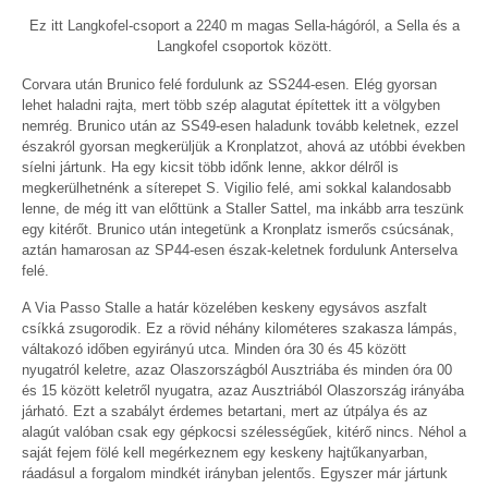
Ez itt Langkofel-csoport a 2240 m magas Sella-hágóról, a Sella és a
Langkofel csoportok között.
Corvara után Brunico felé fordulunk az SS244-esen. Elég gyorsan
lehet haladni rajta, mert több szép alagutat építettek itt a völgyben
nemrég. Brunico után az SS49-esen haladunk tovább keletnek, ezzel
északról gyorsan megkerüljük a Kronplatzot, ahová az utóbbi években
síelni jártunk. Ha egy kicsit több időnk lenne, akkor délről is
megkerülhetnénk a síterepet S. Vigilio felé, ami sokkal kalandosabb
lenne, de még itt van előttünk a Staller Sattel, ma inkább arra teszünk
egy kitérőt. Brunico után integetünk a Kronplatz ismerős csúcsának,
aztán hamarosan az SP44-esen észak-keletnek fordulunk Anterselva
felé.
A Via Passo Stalle a határ közelében keskeny egysávos aszfalt
csíkká zsugorodik. Ez a rövid néhány kilométeres szakasza lámpás,
váltakozó időben egyirányú utca. Minden óra 30 és 45 között
nyugatról keletre, azaz Olaszországból Ausztriába és minden óra 00
és 15 között keletről nyugatra, azaz Ausztriából Olaszország irányába
járható. Ezt a szabályt érdemes betartani, mert az útpálya és az
alagút valóban csak egy gépkocsi szélességűek, kitérő nincs. Néhol a
saját fejem fölé kell megérkeznem egy keskeny hajtűkanyarban,
ráadásul a forgalom mindkét irányban jelentős. Egyszer már jártunk