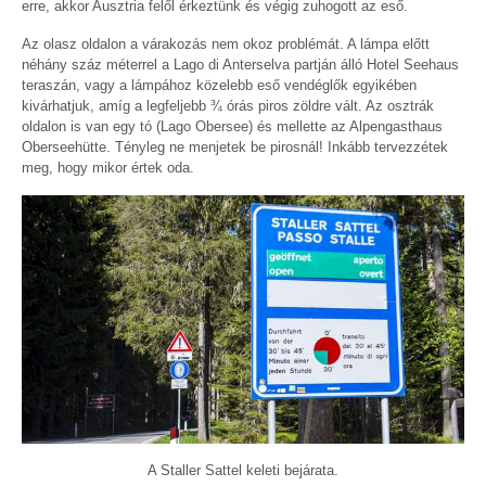
erre, akkor Ausztria felől érkeztünk és végig zuhogott az eső.
Az olasz oldalon a várakozás nem okoz problémát. A lámpa előtt
néhány száz méterrel a Lago di Anterselva partján álló Hotel Seehaus
teraszán, vagy a lámpához közelebb eső vendéglők egyikében
kivárhatjuk, amíg a legfeljebb ¾ órás piros zöldre vált. Az osztrák
oldalon is van egy tó (Lago Obersee) és mellette az Alpengasthaus
Oberseehütte. Tényleg ne menjetek be pirosnál! Inkább tervezzétek
meg, hogy mikor értek oda.
A Staller Sattel keleti bejárata.