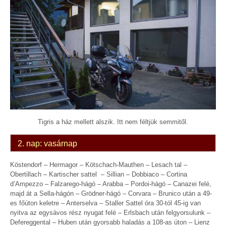
Tigris a ház mellett alszik. Itt nem féltjük semmitől.
2. nap: vasárnap
Köstendorf – Hermagor – Kötschach-Mauthen – Lesach tal –
Obertillach – Kartischer sattel – Sillian – Dobbiaco – Cortina
d’Ampezzo – Falzarego-hágó – Arabba – Pordoi-hágó – Canazei felé,
majd át a Sella-hágón – Grödner-hágó – Corvara – Brunico után a 49-
es főúton keletre – Anterselva – Staller Sattel óra 30-tól 45-ig van
nyitva az egysávos rész nyugat felé – Erlsbach után felgyorsulunk –
Defereggental – Huben után gyorsabb haladás a 108-as úton – Lienz