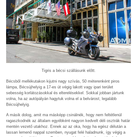
Tigris a bécsi szállásunk előtt.
Bécsből mellékutakon kijutni nagy szívás, 50 méterenként piros
lámpa, Bécsújhelyig a 17-es út végig lakott vagy ipari terület
sebesség korlátozásokkal és elterelésekkel. Sokkal jobban jártunk
volna, ha az autópályán hagytuk volna el a belvárost, legalább
Bécsújhelyig.
A másik dolog, amit ma másképp csinálnék, hogy nem feltétlenül
ragaszkodnék az általam egyébként nagyon kedvelt déli osztrák határ
mentén vezető utakhoz. Ennek az az oka, hogy ha egész délután a
lassan lemenő nappal szemben, nyugat felé haladnunk, így végig a