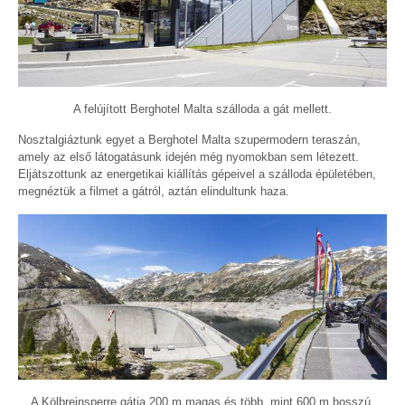
A felújított Berghotel Malta szálloda a gát mellett.
Nosztalgiáztunk egyet a Berghotel Malta szupermodern teraszán,
amely az első látogatásunk idején még nyomokban sem létezett.
Eljátszottunk az energetikai kiállítás gépeivel a szálloda épületében,
megnéztük a filmet a gátról, aztán elindultunk haza.
A Kölbreinsperre gátja 200 m magas és több, mint 600 m hosszú.