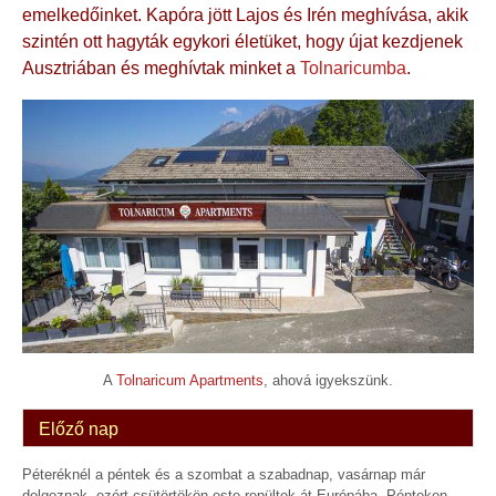
emelkedőinket. Kapóra jött Lajos és Irén meghívása, akik
szintén ott hagyták egykori életüket, hogy újat kezdjenek
Ausztriában és meghívtak minket a
Tolnaricumba
.
A
Tolnaricum Apartments
, ahová igyekszünk.
Előző nap
Péteréknél a péntek és a szombat a szabadnap, vasárnap már
dolgoznak, ezért csütörtökön este repültek át Európába. Pénteken