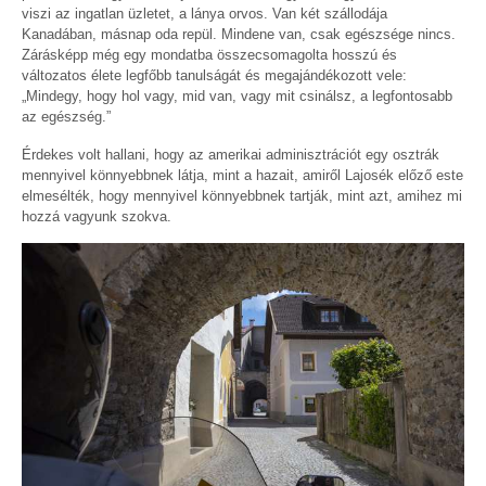
viszi az ingatlan üzletet, a lánya orvos. Van két szállodája
Kanadában, másnap oda repül. Mindene van, csak egészsége nincs.
Zárásképp még egy mondatba összecsomagolta hosszú és
változatos élete legfőbb tanulságát és megajándékozott vele:
„Mindegy, hogy hol vagy, mid van, vagy mit csinálsz, a legfontosabb
az egészség.”
Érdekes volt hallani, hogy az amerikai adminisztrációt egy osztrák
mennyivel könnyebbnek látja, mint a hazait, amiről Lajosék előző este
elmesélték, hogy mennyivel könnyebbnek tartják, mint azt, amihez mi
hozzá vagyunk szokva.