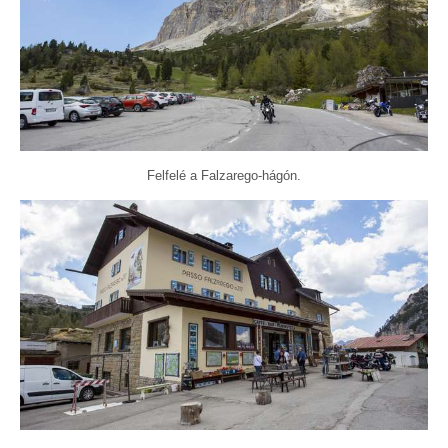
Felfelé a Falzarego-hágón.