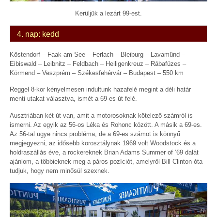
Kerüljük a lezárt 99-est.
4. nap: kedd
Köstendorf – Faak am See – Ferlach – Bleiburg – Lavamünd –
Eibiswald – Leibnitz – Feldbach – Heiligenkreuz – Rábafüzes –
Körmend – Veszprém – Székesfehérvár – Budapest – 550 km
Reggel 8-kor kényelmesen indultunk hazafelé megint a déli határ
menti utakat választva, ismét a 69-es út felé.
Ausztriában két út van, amit a motorosoknak kötelező számról is
ismerni. Az egyik az 56-os Léka és Rohonc között. A másik a 69-es.
Az 56-tal ugye nincs probléma, de a 69-es számot is könnyű
megjegyezni, az idősebb korosztálynak 1969 volt Woodstock és a
holdraszállás éve, a rockereknek Brian Adams Summer of ’69 dalát
ajánlom, a többieknek meg a páros pozíciót, amelyről Bill Clinton óta
tudjuk, hogy nem minősül szexnek.