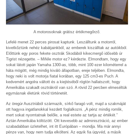
A motorosoknak grátisz értékmegőrző.
Lefelé menet 22 perces pirosat kaptunk. Leszálltunk a motorról,
kivetkőztünk nehéz kabátjainkból, az emberek kiszálltak az autóikból.
Előttünk egy poros fekete osztrák Skodából kikecmergő idősebb úr
Tigrist nézegette. – Miféle motor ez? kérdezte. Elmondtam, hogy egy
sokat látott japán Yamaha 1300-as, több, mint 100 ezer kilométerrel a
háta mögött, még mindig kiváló állapotban, ereje teljében. Elmondta,
hogy neki is volt motorja fiatal korában, egy 125 cm3-es Puch. A
kedvemért angolra váltott és a kiejtéséből rögtön hallatszott, hogy
Amerikába szakadt osztrákról van szó. A rövid 22 percben elmeséltük
egymásnak életünk rövid történetét.
Az öregúr Ausztriából származik, sírkő faragó volt, majd a szakmáját
ott hagyva ingatlanokkal kezdett foglalkozni. „A pénz mindig romlik,
mert sokat nyomtatnak belőle, a real estete az tartja az értékét.”
Aztán Amerikába költözött. Ott kevesebb az adminisztráció, az ember
szabadabban üzletelhet, int itt Európában – mondja. Ma már annyi
pénze van, hogy nem tudja elkölteni. Az egyik fia ügyvéd, a másik