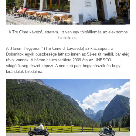
A Tre Cime kávézó, étterem. Itt van egy töltőállomás az elektromos
bicikliknek.
A „Három Hegyorom” (Tre Cime di Lavaredo) sziklacsoport, a
Dolomitok egyik büszkesége látható innen az 51-es út mellől, bár elég
távol vannak. A három csúcs területe 2009 óta az UNESCO
világörökség részét képezi. A nemzeti park hegymászók és hegyi
kirándulók birodalma.