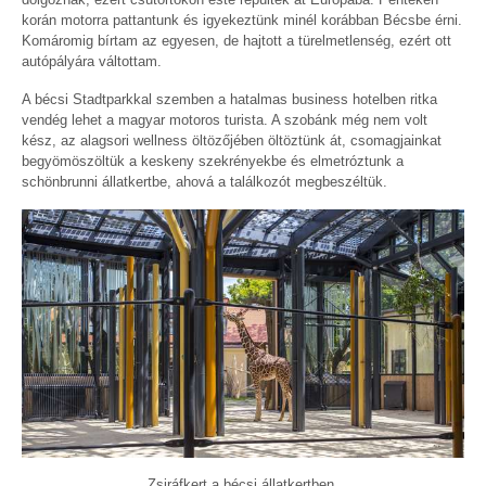
korán motorra pattantunk és igyekeztünk minél korábban Bécsbe érni.
Komáromig bírtam az egyesen, de hajtott a türelmetlenség, ezért ott
autópályára váltottam.
A bécsi Stadtparkkal szemben a hatalmas business hotelben ritka
vendég lehet a magyar motoros turista. A szobánk még nem volt
kész, az alagsori wellness öltözőjében öltöztünk át, csomagjainkat
begyömöszöltük a keskeny szekrényekbe és elmetróztunk a
schönbrunni állatkertbe, ahová a találkozót megbeszéltük.
Zsiráfkert a bécsi állatkertben.