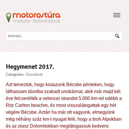
Navig
Hegymenet 2017.
Categories:
Gurulások
Azt terveztük, hogy kiutazunk Bécsbe pénteken, hogy
láthassam távolba szakadt unokáimat, akik már majd két
éve felcserélték a velencei strandot 5.000 km-rel odébb a
Ritz Carlton beachre, és most visszalátogattak egy hét
végére Bécsbe. Aztán ha már ott vagyunk, elmegyünk
még néhány száz km-t nyugat felé, hogy a tiroli Alpokban
és az olasz Dolomitokban meglátogassuk kedvenc