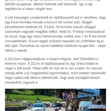
délelőtt nyugatnak, délután keletnek kell tartanunk, így a nap
legtöbbször a hátam mögött lesz.
A sok kanyargós szerpentintől és hajtűkanyartól azt is reméltem, hogy
egy kicsit formába hoznak a hosszú téli szünet után. Reggel
kényelmesen indultunk kb. 9 körül. 50 km/órás utazási átlaggal
számoltam nagyobb megállás nélkül, tehát kb. 9 órányi motorozással
és azzal, hogy egy órányi bámészkodás mellett este 7 és 8 óra között
visszaérhetünk. A kora reggeli szikrázó napsütés és a felhőtlen ég jó
időt ígért. Farmerban és nyitott kabátban indultunk nyugat felé – végre
háttal a napnak.
A 111-esen végigszaladtunk a Lesach-völgyén, ahol Obertillach a
kedvenc falum. A 111-es öt hajtűkanyarral és egy Dráva híddal ér
véget a 100-asnál. Sillian előtt és már ott is van a határ. Az olaszok
mindig adtak a jó megjelenésű egyenruhákra, most terepen rejtőzködő
hegyi vadásznak öltözve ellenőrizték, hogy arab országból érkező
menekültek vagyunk-e.