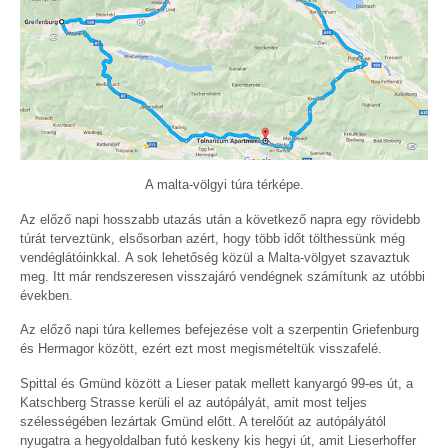
A malta-völgyi túra térképe.
Az előző napi hosszabb utazás után a következő napra egy rövidebb
túrát terveztünk, elsősorban azért, hogy több időt tölthessünk még
vendéglátóinkkal. A sok lehetőség közül a Malta-völgyet szavaztuk
meg. Itt már rendszeresen visszajáró vendégnek számítunk az utóbbi
években.
Az előző napi túra kellemes befejezése volt a szerpentin Griefenburg
és Hermagor között, ezért ezt most megismételtük visszafelé.
Spittal és Gmünd között a Lieser patak mellett kanyargó 99-es út, a
Katschberg Strasse kerüli el az autópályát, amit most teljes
szélességében lezártak Gmünd előtt. A terelőút az autópályától
nyugatra a hegyoldalban futó keskeny kis hegyi út, amit Lieserhoffer