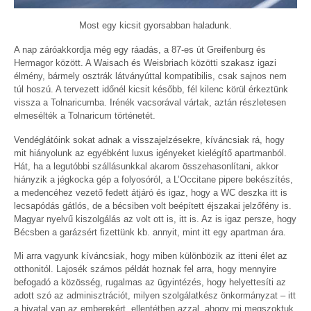
Most egy kicsit gyorsabban haladunk.
A nap záróakkordja még egy ráadás, a 87-es út Greifenburg és
Hermagor között. A Waisach és Weisbriach közötti szakasz igazi
élmény, bármely osztrák látványúttal kompatibilis, csak sajnos nem
túl hoszú. A tervezett időnél kicsit később, fél kilenc körül érkeztünk
vissza a Tolnaricumba. Irénék vacsorával vártak, aztán részletesen
elmesélték a Tolnaricum történetét.
Vendéglátóink sokat adnak a visszajelzésekre, kíváncsiak rá, hogy
mit hiányolunk az egyébként luxus igényeket kielégítő apartmanból.
Hát, ha a legutóbbi szállásunkkal akarom összehasonlítani, akkor
hiányzik a jégkocka gép a folyosóról, a L’Occitane pipere bekészítés,
a medencéhez vezető fedett átjáró és igaz, hogy a WC deszka itt is
lecsapódás gátlós, de a bécsiben volt beépített éjszakai jelzőfény is.
Magyar nyelvű kiszolgálás az volt ott is, itt is. Az is igaz persze, hogy
Bécsben a garázsért fizettünk kb. annyit, mint itt egy apartman ára.
Mi arra vagyunk kíváncsiak, hogy miben különbözik az itteni élet az
otthonitól. Lajosék számos példát hoznak fel arra, hogy mennyire
befogadó a közösség, rugalmas az ügyintézés, hogy helyettesíti az
adott szó az adminisztrációt, milyen szolgálatkész önkormányzat – itt
a hivatal van az emberekért, ellentétben azzal, ahogy mi megszoktuk.