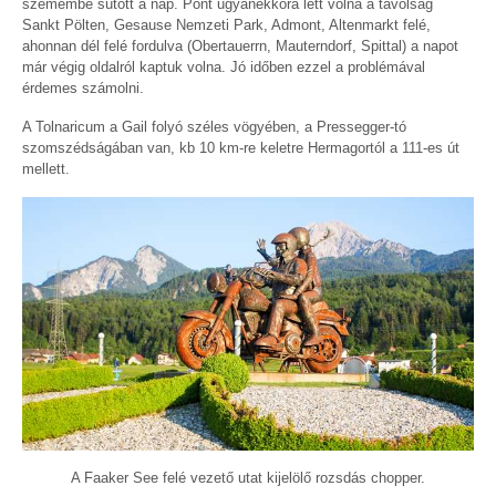
szemembe sütött a nap. Pont ugyanekkora lett volna a távolság
Sankt Pölten, Gesause Nemzeti Park, Admont, Altenmarkt felé,
ahonnan dél felé fordulva (Obertauerrn, Mauterndorf, Spittal) a napot
már végig oldalról kaptuk volna. Jó időben ezzel a problémával
érdemes számolni.
A Tolnaricum a Gail folyó széles vögyében, a Pressegger-tó
szomszédságában van, kb 10 km-re keletre Hermagortól a 111-es út
mellett.
A Faaker See felé vezető utat kijelölő rozsdás chopper.