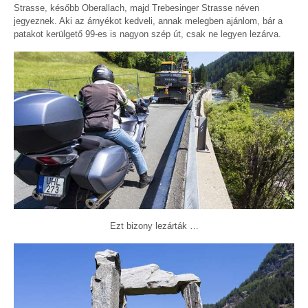
Strasse, később Oberallach, majd Trebesinger Strasse néven
jegyeznek. Aki az árnyékot kedveli, annak melegben ajánlom, bár a
patakot kerülgető 99-es is nagyon szép út, csak ne legyen lezárva.
Ezt bizony lezárták …