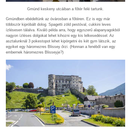
Gmünd keskeny utcáiban a főtér felé tartunk.
Gmündben ebédeltünk az óvárosban a főtéren. Ez is egy már
többször kipróbált dolog. Spagetti zöld pestóval, cukkini leves
ízlésesen tálalva. Kiváló példa arra, hogy egyszerű alapanyagokból
nagyon ízléses dolgokat lehet kihozni egy kis lelkesedéssel. Az
asztalunknál 3 pokestopot lehet kipörgetni és két gym látszik, az
egyiket egy háromezres Blissey őrzi. (Honnan a fenéből van egy
embernek háromezres Blisseyje?)