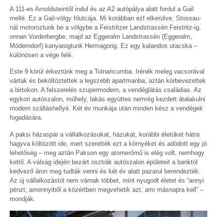
A 111-es Arnoldsteintől indul és az A2 autópálya alatt fordul a Gail
mellé. Ez a Gail-völgy főutcája. Mi korábban ezt elkerülve, Stossau-
nál motoroztunk be a völgybe a Feistritzer Landstrassén Feistritz-ig,
onnan Vorderbergbe, majd az Eggeralm Landstrassén (Eggeralm,
Möderndorf) kanyarogtunk Hermagorig. Ez egy kalandos utacska –
különösen a vége felé.
Este 9 körül érkeztünk meg a Tolnaricumba. Irénék meleg vacsorával
vártak és beköltöztettek a legszebb apartmanba, aztán körbevezettek
a birtokon. A felszerelés szupermodern, a vendéglátás családias. Az
egykori autószalon, műhely, lakás együttes nemrég kezdett átalakulni
modern szálláshellyé. Két év munkája után minden kész a vendégek
fogadására.
A paksi házaspár a vállalkozásukat, házukat, korábbi életüket hátra
hagyva költözött ide, mert szerették ezt a környéket és adódott egy jó
lehetőség – meg aztán Pakson egy atomerőmű is elég volt, nemhogy
kettő. A válság idején bezárt osztrák autószalon épületeit a banktól
kedvező áron meg tudták venni és két év alatt pazarul berendezték.
Az új vállalkozástól nem várnak többet, mint nyugodt életet és “annyi
pénzt, amennyiből a közértben megvehetik azt, ami másnapra kell” –
mondják.