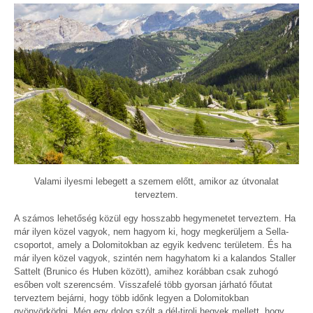
Valami ilyesmi lebegett a szemem előtt, amikor az útvonalat
terveztem.
A számos lehetőség közül egy hosszabb hegymenetet terveztem. Ha
már ilyen közel vagyok, nem hagyom ki, hogy megkerüljem a Sella-
csoportot, amely a Dolomitokban az egyik kedvenc területem. És ha
már ilyen közel vagyok, szintén nem hagyhatom ki a kalandos Staller
Sattelt (Brunico és Huben között), amihez korábban csak zuhogó
esőben volt szerencsém. Visszafelé több gyorsan járható főutat
terveztem bejárni, hogy több időnk legyen a Dolomitokban
gyönyörködni. Még egy dolog szólt a dél-tiroli hegyek mellett, hogy