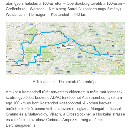
után gyors haladás a 100-as úton – Oberdrauburg tovább a 100-ason –
Greifenburg – Weisach – Kreuzberg Sattel (különösen nagy élmény) –
Weisbriach – Hermagor – Köstendorf – 440 km
A Tolnaricum – Dolomitok túra térképe.
Amikor a köstendorfi túrát terveztem elővettem a mára már igencsak
szétrongyolódott kedvenc ADAC térképemet Ausztriáról és rajzoltam
egy 100 km.es kört Köstendorf középponttal. A körben kedvelt
területeink közül benne volt a szlovéniai Triglav a Mangart csúccsal,
Gmünd és a Malta-völgy, Villach, a Grossglockner, a Nockalm strasse
és a széleken az olasz Cortina d’Ampezzo, meg a német
Berchtesgaden is.