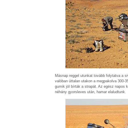
Másnap reggel utunkat tovább folytatva a s
valóban úttalan utakon a megpakolva 300-3
gumik jól bírták a strapát. Az egész napos k
néhány gyorsleves után, hamar elaludtunk.