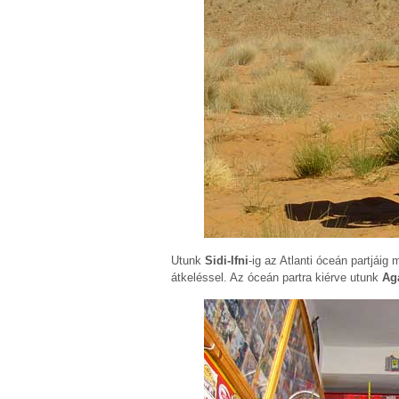
Utunk
Sidi-Ifni
-ig az Atlanti óceán partjái
átkeléssel. Az óceán partra kiérve utunk
Ag