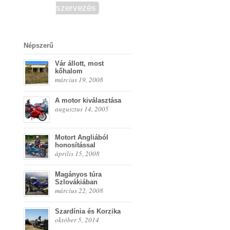
szervezés
Népszerű
Vár állott, most
kőhalom
március 19, 2008
A motor kiválasztása
augusztus 14, 2005
Motort Angliából
honosítással
április 15, 2008
Magányos túra
Szlovákiában
március 22, 2008
Szardínia és Korzika
október 5, 2014