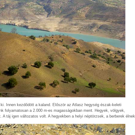
ki. Innen kezdődött a kaland. Először az Atlasz hegység észak-keleti
Utunk folyamatosan a 2.000 m-es magasságokban ment. Hegyek, völgyek,
 A táj igen változatos volt. A hegyekben a helyi néptörzsek, a berberek élnek