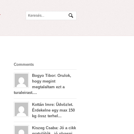
Comments
Bogyo Tibor: Orulok,
hogy megint
megtalaltam ezt a
turaleirast....
Kottán Imre: Üdvözlet.
Érdekelne egy max 150
kg össz terhel...
Kiszeg Csaba: Jó a cikk
gratulálók , jó olvasni