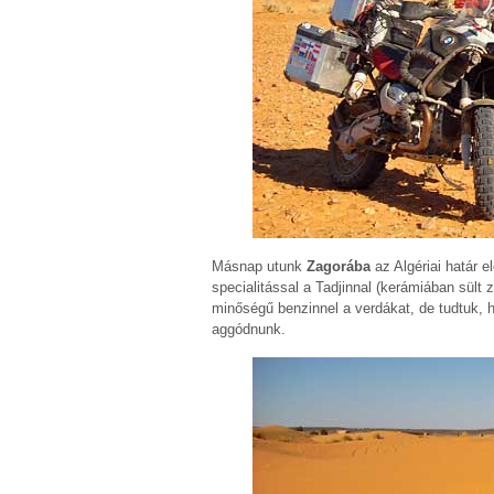
Másnap utunk
Zagorába
az Algériai határ e
specialitással a Tadjinnal (kerámiában sült 
minőségű benzinnel a verdákat, de tudtuk, 
aggódnunk.