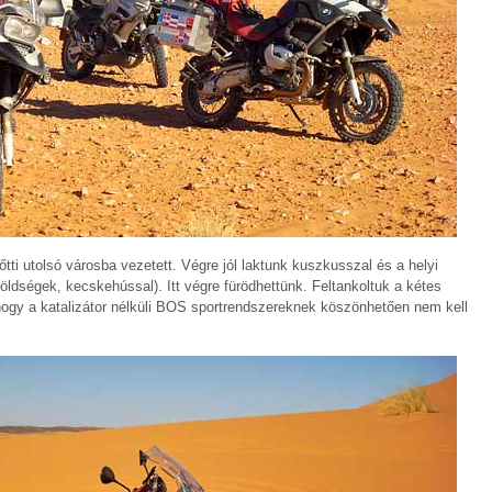
lőtti utolsó városba vezetett. Végre jól laktunk kuszkusszal és a helyi
zöldségek, kecskehússal). Itt végre fürödhettünk. Feltankoltuk a kétes
hogy a katalizátor nélküli BOS sportrendszereknek köszönhetően nem kell