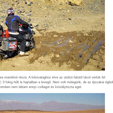
a marokkói része. A kősivataghoz érve az utolsó falutól távol vertük fel
, 0 fokig hűlt le hajnalban a levegő. Nem volt melegünk, de az éjszakai égbol
temben nem láttam ennyi csillagot és kristálytiszta eget.