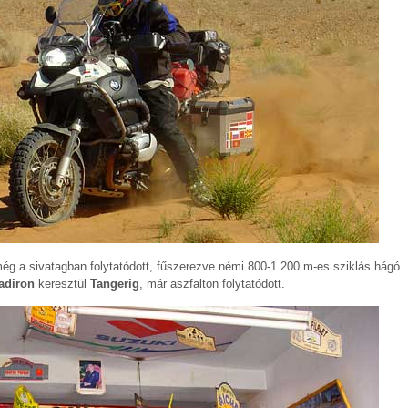
g még a sivatagban folytatódott, fűszerezve némi 800-1.200 m-es sziklás hágó
adiron
keresztül
Tangerig
, már aszfalton folytatódott.