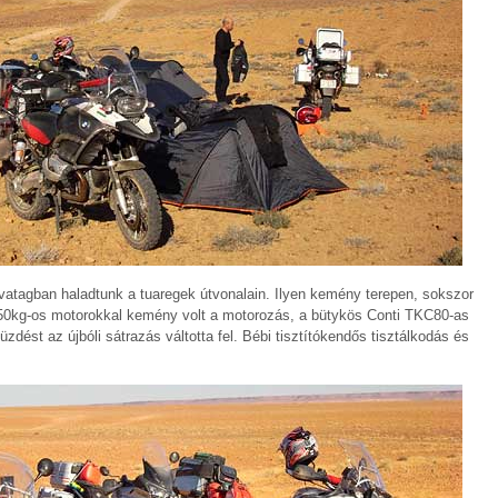
ivatagban haladtunk a tuaregek útvonalain. Ilyen kemény terepen, sokszor
50kg-os motorokkal kemény volt a motorozás, a bütykös Conti TKC80-as
üzdést az újbóli sátrazás váltotta fel. Bébi tisztítókendős tisztálkodás és