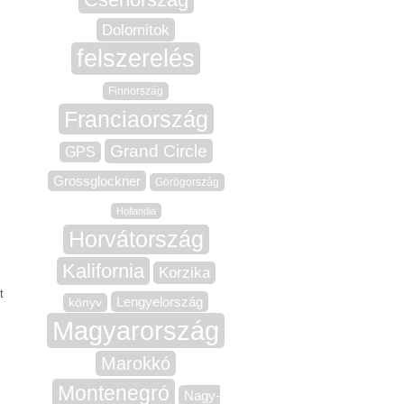
Dolomitok
felszerelés
Finnország
Franciaország
Grand Circle
GPS
Grossglockner
Görögország
Hollandia
Horvátország
Kalifornia
Korzika
t
Lengyelország
könyv
Magyarország
Marokkó
Montenegró
Nagy-