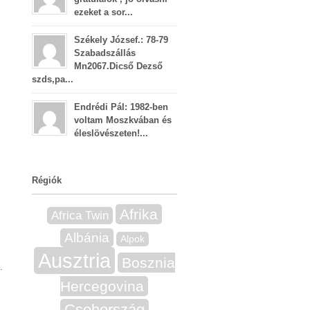
ezeket a sor...
Székely József.: 78-79
Szabadszállás
Mn2067.Dicső Dezső
szds,pa...
Endrédi Pál: 1982-ben
voltam Moszkvában és
éleslövészeten!...
Régiók
Afrika
Africa Twin
Albánia
Alpok
Ausztria
Bosznia
.
Hercegovina
Csehország