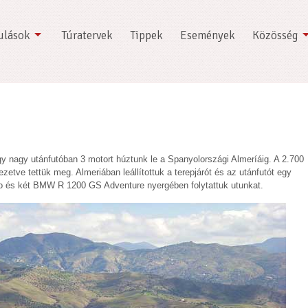
ulások
Túratervek
Tippek
Események
Közösség
gy nagy utánfutóban 3 motort húztunk le a Spanyolországi Almeríáig. A 2.700
ezetve tettük meg. Almeriában leállítottuk a terepjárót és az utánfutót egy
 és két BMW R 1200 GS Adventure nyergében folytattuk utunkat.