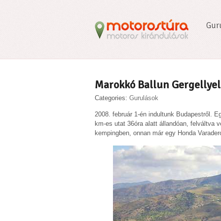
Gur
Marokkó Ballun Gergellyel
Categories:
Gurulások
2008. február 1-én indultunk Budapestről. E
km-es utat 36óra alatt állandóan, felváltva v
kempingben, onnan már egy Honda Varadero