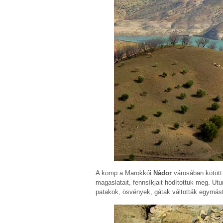
A komp a Marokkói
Nádor
városában kötött 
magaslatait, fennsíkjait hódítottuk meg. 
patakok, ösvények, gátak váltották egymást.