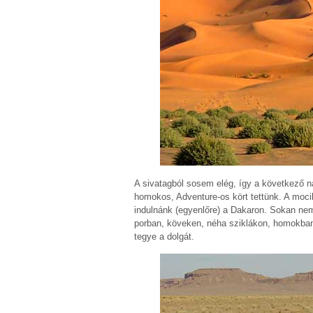
A sivatagból sosem elég, így a következő n
homokos, Adventure-os kört tettünk. A moci
indulnánk (egyenlőre) a Dakaron. Sokan nem 
porban, köveken, néha sziklákon, homokban.
tegye a dolgát.