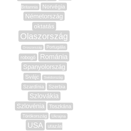
Norvégia
Britannia
Németország
oktatás
Olaszország
Portugália
Oroszország
Románia
robogó
Spanyolország
Svájc
Svédország
Szardínia
Szerbia
Szlovákia
Szlovénia
Toszkána
Törökország
Ukrajna
USA
utazás