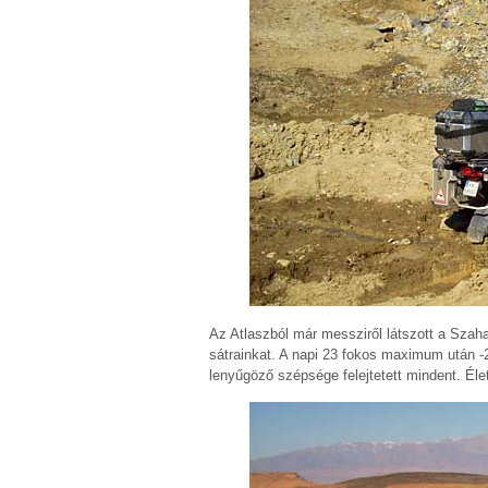
Az Atlaszból már messziről látszott a Szahar
sátrainkat. A napi 23 fokos maximum után -2
lenyűgöző szépsége felejtetett mindent. Éle