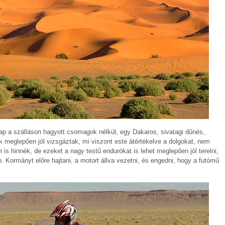
ap a szálláson hagyott csomagok nélkül, egy Dakaros, sivatagi dűnés,
k meglepően jól vizsgáztak, mi viszont este átértékelve a dolgokat, nem
is hinnék, de ezeket a nagy testű endurókat is lehet meglepően jól terelni,
 Kormányt előre hajtani, a motort állva vezetni, és engedni, hogy a futómű