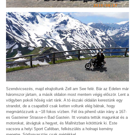
Szendvicsezés, majd elrajtoltunk Zell am See felé. Bár az Edelen már
háromszor jártam, a másik oldalon most mentem végig először. Lent a
völgyben pokoli hőség várt ránk. A tó északi oldalán kerestünk egy
strandot, de a csapatból csak ketten voltunk elég bátrak, hogy
megmártózzunk a ~18 fokos vízben. Fél óra pihenő után irány a 167-
es Gasteiner Strasse-n Bad Gastein. Itt vonatra tettük magunkat és a
motorokat, átvágtuk a hegyet, és Mallnitzban kötöttünk ki. Este
vacsora a helyi Sport Caféban, felkészülés a holnapi kemény
menetre. Sörfogyasztás csak mértékkel.