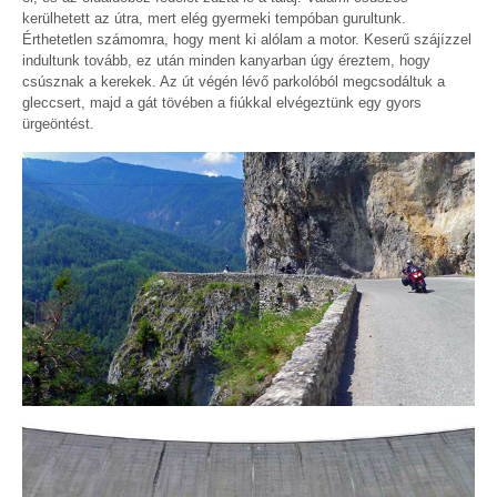
kerülhetett az útra, mert elég gyermeki tempóban gurultunk.
Érthetetlen számomra, hogy ment ki alólam a motor. Keserű szájízzel
indultunk tovább, ez után minden kanyarban úgy éreztem, hogy
csúsznak a kerekek. Az út végén lévő parkolóból megcsodáltuk a
gleccsert, majd a gát tövében a fiúkkal elvégeztünk egy gyors
ürgeöntést.