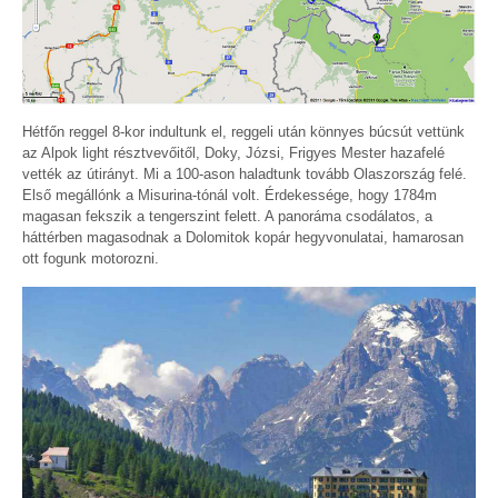
Hétfőn reggel 8-kor indultunk el, reggeli után könnyes búcsút vettünk
az Alpok light résztvevőitől, Doky, Józsi, Frigyes Mester hazafelé
vették az útirányt. Mi a 100-ason haladtunk tovább Olaszország felé.
Első megállónk a Misurina-tónál volt. Érdekessége, hogy 1784m
magasan fekszik a tengerszint felett. A panoráma csodálatos, a
háttérben magasodnak a Dolomitok kopár hegyvonulatai, hamarosan
ott fogunk motorozni.