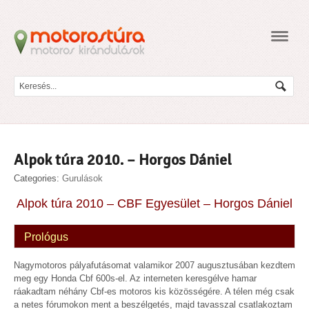
Navig
Alpok túra 2010. – Horgos Dániel
Categories:
Gurulások
Alpok túra 2010 – CBF Egyesület – Horgos Dániel
Prológus
Nagymotoros pályafutásomat valamikor 2007 augusztusában kezdtem
meg egy Honda Cbf 600s-el. Az interneten keresgélve hamar
ráakadtam néhány Cbf-es motoros kis közösségére. A télen még csak
a netes fórumokon ment a beszélgetés, majd tavasszal csatlakoztam