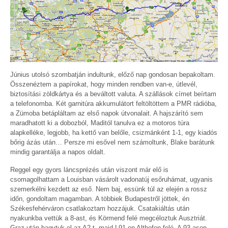
Június utolsó szombatján indultunk, előző nap gondosan bepakoltam.
Összenéztem a papírokat, hogy minden rendben van-e, útlevél,
biztosítási zöldkártya és a beváltott valuta. A szállások címet beírtam
a telefonomba. Két garnitúra akkumulátort feltöltöttem a PMR rádióba,
a Zümoba betápláltam az első napok útvonalait. A hajszárító sem
maradhatott ki a dobozból, Maditól tanulva ez a motoros túra
alapkelléke, legjobb, ha kettő van belőle, csizmánként 1-1, egy kiadós
bőrig ázás után… Persze mi esővel nem számoltunk, Blake barátunk
mindig garantálja a napos oldalt.
Reggel egy gyors láncsprézés után viszont már elő is
csomagolhattam a Louisban vásárolt vadonatúj esőruhámat, ugyanis
szemerkélni kezdett az eső. Nem baj, essünk túl az elején a rossz
időn, gondoltam magamban. A többiek Budapestről jöttek, én
Székesfehérváron csatlakoztam hozzájuk. Csatakiáltás után
nyakunkba vettük a 8-ast, és Körmend felé megcéloztuk Ausztriát.
Graz után hagytuk el az A2-t, majd L91-en Althofen felé. A 93-ason