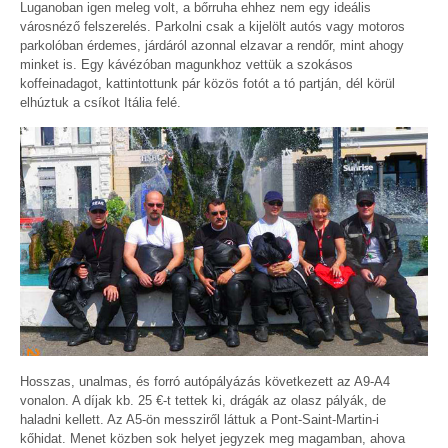
Luganoban igen meleg volt, a bőrruha ehhez nem egy ideális
városnéző felszerelés. Parkolni csak a kijelölt autós vagy motoros
parkolóban érdemes, járdáról azonnal elzavar a rendőr, mint ahogy
minket is. Egy kávézóban magunkhoz vettük a szokásos
koffeinadagot, kattintottunk pár közös fotót a tó partján, dél körül
elhúztuk a csíkot Itália felé.
Hosszas, unalmas, és forró autópályázás következett az A9-A4
vonalon. A díjak kb. 25 €-t tettek ki, drágák az olasz pályák, de
haladni kellett. Az A5-ön messziről láttuk a Pont-Saint-Martin-i
kőhidat. Menet közben sok helyet jegyzek meg magamban, ahova