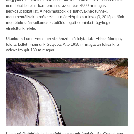
nem lehet betelni, bármerre néz az ember, 4000 m magas
hegycsúcsokat lát. A hegymászók kis hangyáknak tűnnek,
monumentálisak a méretek. Itt már elég ritka a levegő, 20 lépcsőfok
megtétele után kellemes szédülés fogott el minket, úgyhogy
elindultunk lefelé.
Utunkat a Lac d’Emosson víztározó felé folytattuk. Ehhez Martigny
felé át kellett mennünk Svájcba. A tó 1930 m magasan fekszik, a
völgyzáró gát 180 m magas.
Kicsit gátőrködtünk itt, hazafelé tankoltunk frankért, St. Gervaisban