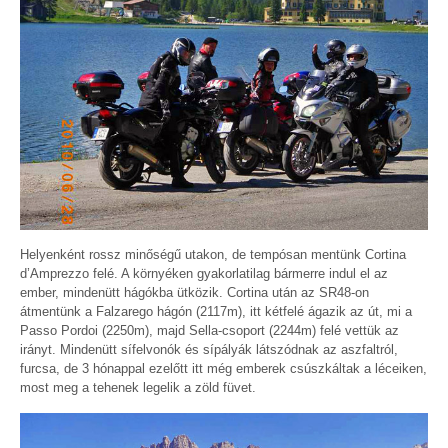
Helyenként rossz minőségű utakon, de tempósan mentünk Cortina
d’Amprezzo felé. A környéken gyakorlatilag bármerre indul el az
ember, mindenütt hágókba ütközik. Cortina után az SR48-on
átmentünk a Falzarego hágón (2117m), itt kétfelé ágazik az út, mi a
Passo Pordoi (2250m), majd Sella-csoport (2244m) felé vettük az
irányt. Mindenütt sífelvonók és sípályák látszódnak az aszfaltról,
furcsa, de 3 hónappal ezelőtt itt még emberek csúszkáltak a léceiken,
most meg a tehenek legelik a zöld füvet.