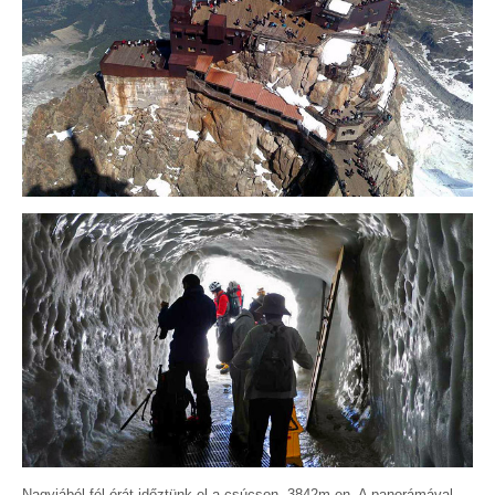
Nagyjából fél órát időztünk el a csúcson, 3842m-en. A panorámával