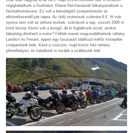
végighaladtunk a Gurktalon, Ebene Reichenaunál felkanyarodtunk a
Nockalmstrassera. Ez volt a bemelegítő szerpentinezés az
elkövetkezendő pár napra. Az útdíj motorosok számára 8 €. Itt már
nyoma sem volt az otthoni esőnek, szikrázott a nap, viszont 2000 m
körül bizony hűvös volt a levegő, de ki foglalkozik ezzel, amikor
lábtartóig dönthető a motor? Felfelé menet megcsodálhattunk néhány
Lambo-t és Ferrarit, éppen egy luxusautó találkozó kellős közepébe
csöppentünk bele. Kávé a csúcson, majd közös fotó néhány
pihenőhelyen, és haladtunk is tovább a szállásunk felé.