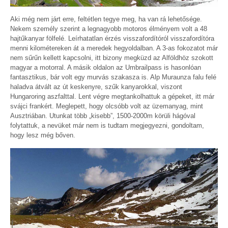
Aki még nem járt erre, feltétlen tegye meg, ha van rá lehetősége.
Nekem személy szerint a legnagyobb motoros élményem volt a 48
hajtűkanyar fölfelé. Leírhatatlan érzés visszafordítóról visszafordítóra
menni kilométereken át a meredek hegyoldalban. A 3-as fokozatot már
nem sűrűn kellett kapcsolni, itt bizony megküzd az Alföldhöz szokott
magyar a motorral. A másik oldalon az Umbrailpass is hasonlóan
fantasztikus, bár volt egy murvás szakasza is. Alp Muraunza falu felé
haladva átvált az út keskenyre, szűk kanyarokkal, viszont
Hungaroring aszfalttal. Lent végre megtankolhattuk a gépeket, itt már
svájci frankért. Meglepett, hogy olcsóbb volt az üzemanyag, mint
Ausztriában. Utunkat több „kisebb”, 1500-2000m körüli hágóval
folytattuk, a nevüket már nem is tudtam megjegyezni, gondoltam,
hogy lesz még bőven.