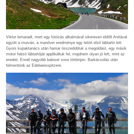
Viktor lemaradt, mert egy fotózás alkalmával sikeresen eldőlt Anitával
együtt a murván, a manőver eredménye egy letört első lábtartó lett.
Gyors kupaktanács után hamar összedobtuk a megoldást, egy másik
motor hátsó lábtartóját applikáltuk fel, majdnem olyan jó lett, mint az
eredeti. Ennél nagyobb baleset sose történjen. Barkácsolás után
felmentünk az Edelweisspitzere.