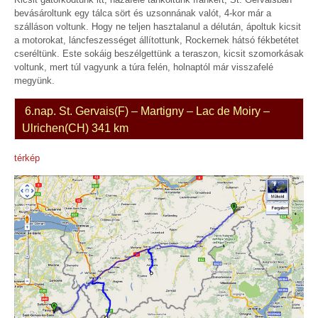
bevásároltunk egy tálca sört és uzsonnának valót, 4-kor már a
szálláson voltunk. Hogy ne teljen hasztalanul a délután, ápoltuk kicsit
a motorokat, láncfeszességet állítottunk, Rockernek hátsó fékbetétet
cseréltünk. Este sokáig beszélgettünk a teraszon, kicsit szomorkásak
voltunk, mert túl vagyunk a túra felén, holnaptól már visszafelé
megyünk.
6.nap. St. Gervais(F) – Martigny – Lac de Moiry –
Ulrichen(CH) 341 km
térkép