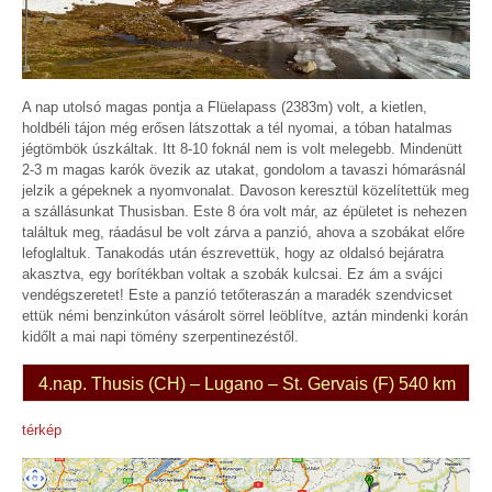
A nap utolsó magas pontja a Flüelapass (2383m) volt, a kietlen,
holdbéli tájon még erősen látszottak a tél nyomai, a tóban hatalmas
jégtömbök úszkáltak. Itt 8-10 foknál nem is volt melegebb. Mindenütt
2-3 m magas karók övezik az utakat, gondolom a tavaszi hómarásnál
jelzik a gépeknek a nyomvonalat. Davoson keresztül közelítettük meg
a szállásunkat Thusisban. Este 8 óra volt már, az épületet is nehezen
találtuk meg, ráadásul be volt zárva a panzió, ahova a szobákat előre
lefoglaltuk. Tanakodás után észrevettük, hogy az oldalsó bejáratra
akasztva, egy borítékban voltak a szobák kulcsai. Ez ám a svájci
vendégszeretet! Este a panzió tetőteraszán a maradék szendvicset
ettük némi benzinkúton vásárolt sörrel leöblítve, aztán mindenki korán
kidőlt a mai napi tömény szerpentinezéstől.
4.nap. Thusis (CH) – Lugano – St. Gervais (F) 540 km
térkép