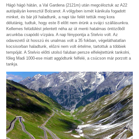
Hágó hágó hátán, a Val Gardena (2121m) után megcéloztuk az A22
autópályán keresztül Bolzanot. A völgyben ismét kánikula fogadott
minket, és bár jól haladtunk, a napi táv felét tettük meg kora
délutánig, tudtuk, hogy este 8 előtt nem érünk a svájci szállásunkra.
Kellemes felüdülést jelentett néha az út menti hatalmas öntözőből
arcunkba csapódó vízpára. A nap fénypontja a Stelvio volt. Az
odavezető út hosszú és unalmas volt a 35 fokban, végeláthatatlan
kocsisorban haladtunk, előzni nem volt értelme, tartottuk a többiek
tempóját. A Stelvio előtti utolsó faluban persze elfelejtettünk tankolni,
főleg Madi 1000-ese miatt aggódtunk felfelé, a csúcson már porzott a
tankja.