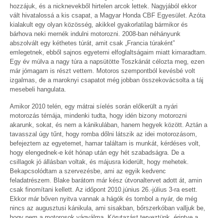
hozzájuk, és a nicknevekből hirtelen arcok lettek. Nagyjából ekkor
vált hivatalossá a kis csapat, a Magyar Honda CBF Egyesület. Azóta
kialakult egy olyan közösség, akikkel gyakorlatilag bármikor és
bárhova neki mernék indulni motorozni. 2008-ban néhányunk
abszolvált egy kéthetes túrát, amit csak „Francia túraként”
emlegetnek, ebből sajnos egyetemi elfoglaltságaim miatt kimaradtam.
Egy év múlva a nagy túra a napsütötte Toszkánát célozta meg, ezen
már jómagam is részt vettem. Motoros szempontból kevésbé volt
izgalmas, de a maroknyi csapatot még jobban összekovácsolta a táj
mesebeli hangulata.
Amikor 2010 telén, egy mátrai síelés során előkerült a nyári
motorozás témája, mindenki tudta, hogy idén bizony motorozni
akarunk, sokat, és nem a kánikulában, hanem hegyek között. Aztán a
tavasszal úgy tűnt, hogy romba dőlni látszik az idei motorozásom,
befejeztem az egyetemet, hamar találtam is munkát, kérdéses volt,
hogy elengednek-e két hónap után egy hét szabadságra. De a
csillagok jó állásban voltak, és májusra kiderült, hogy mehetek.
Bekapcsolódtam a szervezésbe, ami az egyik kedvenc
feladatrészem. Blake barátom már kész útvonaltervet adott át, amin
csak finomítani kellett. Az időpont 2010.június 26.-július 3-ra esett.
Ekkor már bőven nyitva vannak a hágók és tombol a nyár, de még
nincs az augusztusi kánikula, ami sisakban, bőrszerkóban valljuk be,
hogy nem a motorosok vágyálma. Körutazást terveztünk, érintve a