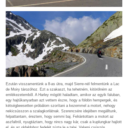
Ezután visszamentünk a 8-as útra, majd Sierre-nél felmentünk a Lac
de Moiry tározóhoz. Ezt a szakaszt, ha tehetném, kitörölném az
emlékezetemből. A Harley mögött haladtam, amikor az egyik faluban,
egy hajtűkanyarban azt vettem észre, hogy a földön hempergek, és
kétségbeesetten próbálom szorítani a kezemmel a motort, nehogy
nekicsússzon a szalagkorlátnak. Szerencsére idejében megálltunk,
felpattantam, éreztem, hogy semmi baj. Felrántottam a motort az
aszfaltról, nyugtáztam, hogy nincs nagy kár, csak a kuplungkar hajlott
el, és az oldaldoboz fedelét zúzta le a talaj. Valami csúszós