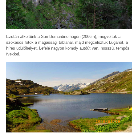
Ezután átkeltünk a San-Bernardino hágón (2066m), megvoltak a
szokásos fotók a magassági táblánál, majd megcéloztuk Luganot, a
híres üdülőhelyet. Lefelé nagyon komoly autóút van, hosszú, tempós
ívekkel.