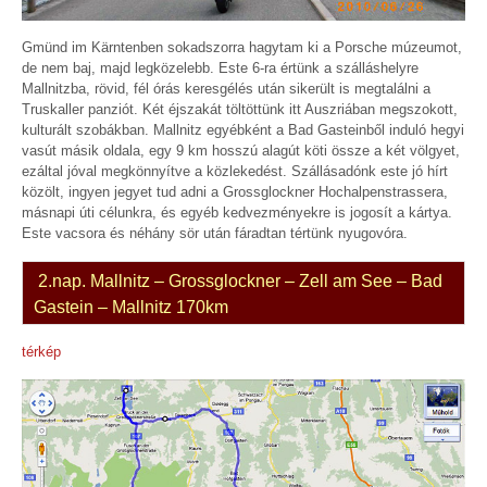
Gmünd im Kärntenben sokadszorra hagytam ki a Porsche múzeumot,
de nem baj, majd legközelebb. Este 6-ra értünk a szálláshelyre
Mallnitzba, rövid, fél órás keresgélés után sikerült is megtalálni a
Truskaller panziót. Két éjszakát töltöttünk itt Auszriában megszokott,
kulturált szobákban. Mallnitz egyébként a Bad Gasteinből induló hegyi
vasút másik oldala, egy 9 km hosszú alagút köti össze a két völgyet,
ezáltal jóval megkönnyítve a közlekedést. Szállásadónk este jó hírt
közölt, ingyen jegyet tud adni a Grossglockner Hochalpenstrassera,
másnapi úti célunkra, és egyéb kedvezményekre is jogosít a kártya.
Este vacsora és néhány sör után fáradtan tértünk nyugovóra.
2.nap. Mallnitz – Grossglockner – Zell am See – Bad
Gastein – Mallnitz 170km
térkép