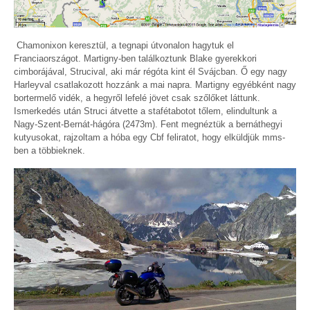
Chamonixon keresztül, a tegnapi útvonalon hagytuk el
Franciaországot. Martigny-ben találkoztunk Blake gyerekkori
cimborájával, Strucival, aki már régóta kint él Svájcban. Ő egy nagy
Harleyval csatlakozott hozzánk a mai napra. Martigny egyébként nagy
bortermelő vidék, a hegyről lefelé jövet csak szőlőket láttunk.
Ismerkedés után Struci átvette a stafétabotot tőlem, elindultunk a
Nagy-Szent-Bernát-hágóra (2473m). Fent megnéztük a bernáthegyi
kutyusokat, rajzoltam a hóba egy Cbf feliratot, hogy elküldjük mms-
ben a többieknek.