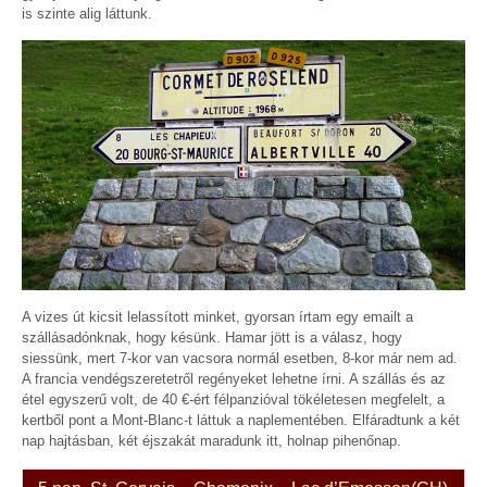
is szinte alig láttunk.
A vizes út kicsit lelassított minket, gyorsan írtam egy emailt a
szállásadónknak, hogy késünk. Hamar jött is a válasz, hogy
siessünk, mert 7-kor van vacsora normál esetben, 8-kor már nem ad.
A francia vendégszeretetről regényeket lehetne írni. A szállás és az
étel egyszerű volt, de 40 €-ért félpanzióval tökéletesen megfelelt, a
kertből pont a Mont-Blanc-t láttuk a naplementében. Elfáradtunk a két
nap hajtásban, két éjszakát maradunk itt, holnap pihenőnap.