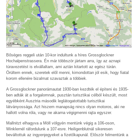
Bőséges reggeli után 10-kor indultunk a híres Grossglockner
Hochalpenstrassera. Én már többször jártam arra, így az aznapi
túravezetést is elvállaltam, ami aztán kitartott az egész túrán.
Örültem ennek, szeretek elől menni, kimondottan jól esik, hogy fiatal
korom ellenére bizalmat szavaztak a többiek.
A Grossglockner panorámautat 1930-ban kezdték el építeni és 1935-
ben adták át a forgalomnak, pusztán turisztikai célból készült, most
egyébként Ausztria második leglátogatottabb turisztikai
látványossága. Azt hiszem manapság nincs olyan motoros, aki ne
hallott volna róla, vagy ne akarna végigmenni rajta egyszer.
Mallnitzt elhagyva a Möll völgyén mentünk végig a 106-oson,
Winklernél ráfordulunk a 107-esre. Heiligenblutnál sikeresen
beváltottuk az ingyenjegyeket a fizetőkapunál. Először felmentünk a