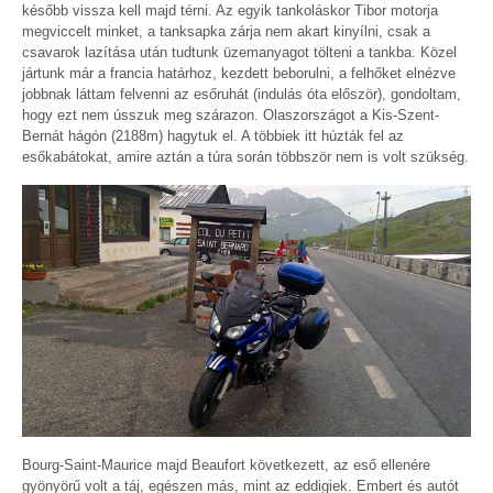
később vissza kell majd térni. Az egyik tankoláskor Tibor motorja
megviccelt minket, a tanksapka zárja nem akart kinyílni, csak a
csavarok lazítása után tudtunk üzemanyagot tölteni a tankba. Közel
jártunk már a francia határhoz, kezdett beborulni, a felhőket elnézve
jobbnak láttam felvenni az esőruhát (indulás óta először), gondoltam,
hogy ezt nem ússzuk meg szárazon. Olaszországot a Kis-Szent-
Bernát hágón (2188m) hagytuk el. A többiek itt húzták fel az
esőkabátokat, amire aztán a túra során többször nem is volt szükség.
Bourg-Saint-Maurice majd Beaufort következett, az eső ellenére
gyönyörű volt a táj, egészen más, mint az eddigiek. Embert és autót