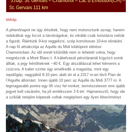
5.nap. St. Gervais – Chamonix – Lac d’Emosson(CH) –
St. Gervais 111 km
térkép
A pihenőnapot ne úgy értsétek, hogy nem motoroztunk aznap, hanem
redukáltuk egy kicsit a távolságokat, és inkább csak turistásra vettük
a figurát. Ráértünk 9-kor reggelizni, szép komótosan 10-kor elindulni.
A nap fő attrakciója az Aquille du Midi kilátópont elérése
Chamonixban. Az idő ennél kitűnőbb nem is lehetett volna, hogy
megnézzük a Mont Blanc-t. A kábelvasút pénztárainál kígyózó sorok
álltak, a jegy felnőtteknek ~40 €. Egy átszállással lehet felmenni a
csúcsra. A kabin szinte úgy emelkedik a magasba, mint egy
repülőgép, nagyjából 8-10 perc alatt éri el a 2317 m-en lévő Plan de
l’Aiguille állomást. Innen újabb 10 perc az Aquille du Midi 3777 m. A
legmagasabb pontra egy lift visz fel minket, természetesen erre újabb
jegyet kell vásárolni, ha jól emlékszem 3 €-ért. Hajmeresztő, hogy ide
a sziklák tetejére képesek voltak megépíteni egy ilyen létesítményt.