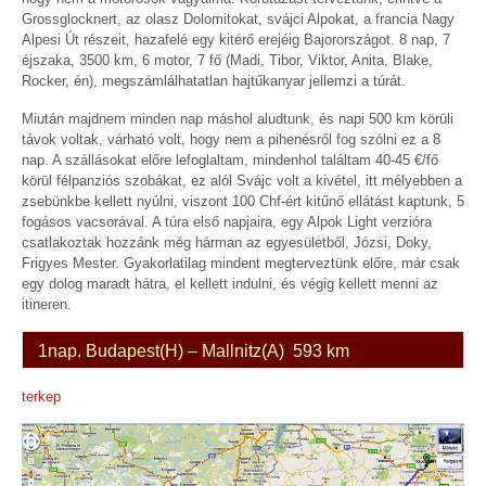
Grossglocknert, az olasz Dolomitokat, svájci Alpokat, a francia Nagy
Alpesi Út részeit, hazafelé egy kitérő erejéig Bajorországot. 8 nap, 7
éjszaka, 3500 km, 6 motor, 7 fő (Madi, Tibor, Viktor, Anita, Blake,
Rocker, én), megszámlálhatatlan hajtűkanyar jellemzi a túrát.
Miután majdnem minden nap máshol aludtunk, és napi 500 km körüli
távok voltak, várható volt, hogy nem a pihenésről fog szólni ez a 8
nap. A szállásokat előre lefoglaltam, mindenhol találtam 40-45 €/fő
körül félpanziós szobákat, ez alól Svájc volt a kivétel, itt mélyebben a
zsebünkbe kellett nyúlni, viszont 100 Chf-ért kitűnő ellátást kaptunk, 5
fogásos vacsorával. A túra első napjaira, egy Alpok Light verzióra
csatlakoztak hozzánk még hárman az egyesületből, Józsi, Doky,
Frigyes Mester. Gyakorlatilag mindent megterveztünk előre, már csak
egy dolog maradt hátra, el kellett indulni, és végig kellett menni az
itineren.
1nap. Budapest(H) – Mallnitz(A) 593 km
terkep