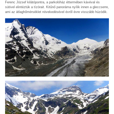
Ferenc József kilátópontra, a parkolóház éttermében kávéval és
sütivel elintéztük a tízórait. Kitűnő panoráma nyílik innen a gleccserre,
ami az átlaghőmérséklet növekedésével évről évre visszább húzódik.