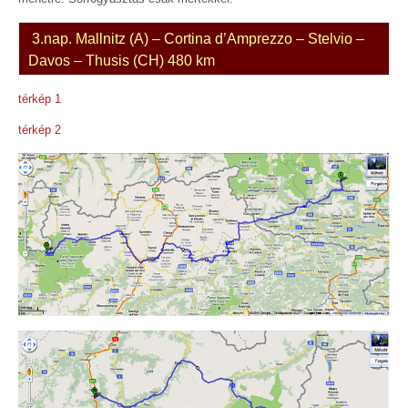
3.nap. Mallnitz (A) – Cortina d’Amprezzo – Stelvio –
Davos – Thusis (CH) 480 km
térkép 1
térkép 2