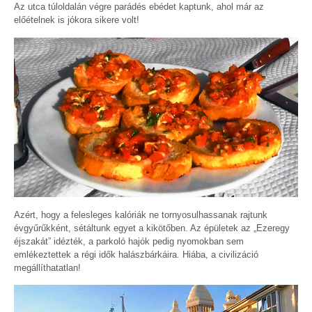
Az utca túloldalán végre parádés ebédet kaptunk, ahol már az
előételnek is jókora sikere volt!
Azért, hogy a felesleges kalóriák ne tornyosulhassanak rajtunk
évgyűrűkként, sétáltunk egyet a kikötőben. Az épületek az „Ezeregy
éjszakát” idézték, a parkoló hajók pedig nyomokban sem
emlékeztettek a régi idők halászbárkáira. Hiába, a civilizáció
megállíthatatlan!