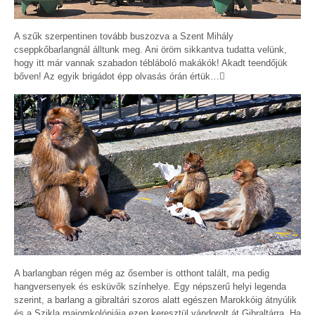
A szűk szerpentinen tovább buszozva a Szent Mihály
cseppkőbarlangnál álltunk meg. Ani öröm sikkantva tudatta velünk,
hogy itt már vannak szabadon tébláboló makákók! Akadt teendőjük
bőven! Az egyik brigádot épp olvasás órán értük…
A barlangban régen még az ősember is otthont talált, ma pedig
hangversenyek és esküvők színhelye. Egy népszerű helyi legenda
szerint, a barlang a gibraltári szoros alatt egészen Marokkóig átnyúlik
és a Szikla majomkolóniája ezen keresztül vándorolt át Gibraltárra. Ha