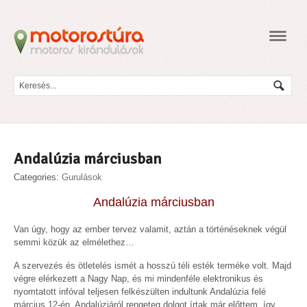
Navig
Andalúzia márciusban
Categories:
Gurulások
Andalúzia márciusban
Van úgy, hogy az ember tervez valamit, aztán a történéseknek végül
semmi közük az elmélethez…
A szervezés és ötletelés ismét a hosszú téli esték terméke volt. Majd
végre elérkezett a Nagy Nap, és mi mindenféle elektronikus és
nyomtatott infóval teljesen felkészülten indultunk Andalúzia felé
március 12-én. Andalúziáról rengeteg dolgot írtak már előttem, így