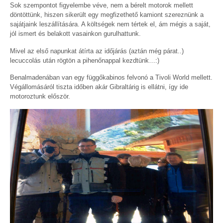
Sok szempontot figyelembe véve, nem a bérelt motorok mellett
döntöttünk, hiszen sikerült egy megfizethető kamiont szereznünk a
sajátjaink leszállítására. A költségek nem tértek el, ám mégis a saját,
jól ismert és belakott vasainkon gurulhattunk.
Mivel az első napunkat átírta az időjárás (aztán még párat..)
lecuccolás után rögtön a pihenőnappal kezdtünk…:)
Benalmadenában van egy függőkabinos felvonó a Tivoli World mellett.
Végállomásáról tiszta időben akár Gibraltárig is ellátni, így ide
motoroztunk először.