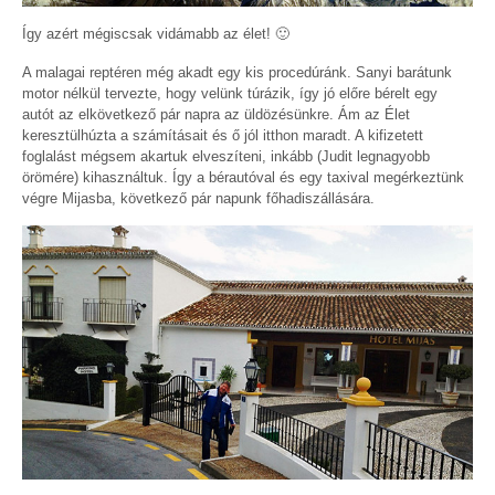
Így azért mégiscsak vidámabb az élet! 🙂
A malagai reptéren még akadt egy kis procedúránk. Sanyi barátunk
motor nélkül tervezte, hogy velünk túrázik, így jó előre bérelt egy
autót az elkövetkező pár napra az üldözésünkre. Ám az Élet
keresztülhúzta a számításait és ő jól itthon maradt. A kifizetett
foglalást mégsem akartuk elveszíteni, inkább (Judit legnagyobb
örömére) kihasználtuk. Így a bérautóval és egy taxival megérkeztünk
végre Mijasba, következő pár napunk főhadiszállására.