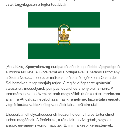
csak tárgyilagosan a legfontosabbak:
„Andalúzia, Spanyolország európai részének legdélebbi tájegysége és
autonóm területe. A Gibraltárral és Portugáliával is határos tartomány
a Sierra Nevada több ezer méteres csúcsaitól egészen a Costa del
Sol homokos tengerpartjáig terjed. A régiót világszerte gyönyörű
városairól, mecsetjeiről, pompás lovairól és sherryjéről ismerik. A
tartomány neve a középkori arab megszállók (mórok) által létrehozott
állam, al-Andalúsz nevéből származik, amelynek bizonytalan eredetű
végső forrása valószínűleg vandálok lakta területre utal.”
Elsősorban elhelyezkedésének köszönhetően viharos történelmet
tudhat magáénak! A föníciaiak, a rómaiak, a vízi gótok, vagy az
arabok ugyanúgy nyomot hagytak itt, mint a késői keresztények.