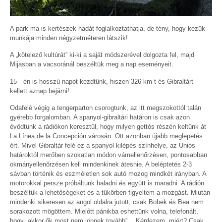
A park ma is kertészek hadát foglalkoztathatja, de tény, hogy kezük
munkája minden négyzetméteren látszik!
A „kötelező kultúrát” ki-ki a saját módszerével dolgozta fel, majd
Mijasban a vacsoránál beszéltük meg a nap eseményeit.
15—én is hosszú napot kezdtünk, hiszen 326 km-t és Gibraltárt
kellett aznap bejárni!
Odafelé végig a tengerparton csorogtunk, az itt megszokottól talán
gyérebb forgalomban. A spanyol-gibraltári határon is csak azon
évődtünk a rádiókon keresztül, hogy milyen gettós részén keltünk át
La Línea de la Concepción városán. Ott azonban újabb meglepetés
ért. Mivel Gibraltár felé ez a spanyol kilépés színhelye, az Uniós
határoktól merőben szokatlan módon vámellenőrzésen, pontosabban
okmányellenőrzésen kell mindenkinek átesnie. A beléptetés 2-3
sávban történik és eszméletlen sok autó mozog mindkét irányban. A
motorokkal persze próbáltunk haladni és együtt is maradni. A rádión
beszéltük a lehetőségeket és a tükörben figyeltem a mozgást. Miután
mindenki sikeresen az angol oldalra jutott, csak Bobek és Bea nem
sorakozott mögöttem. Mielőtt pánikba eshettünk volna, telefonált,
hogy „akkor ők most nem jönnek tovább”… Kérdezem, miért? Csak