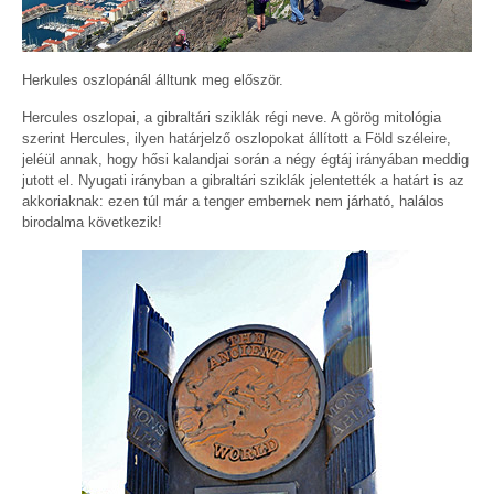
Herkules oszlopánál álltunk meg először.
Hercules oszlopai, a gibraltári sziklák régi neve. A görög mitológia
szerint Hercules, ilyen határjelző oszlopokat állított a Föld széleire,
jeléül annak, hogy hősi kalandjai során a négy égtáj irányában meddig
jutott el. Nyugati irányban a gibraltári sziklák jelentették a határt is az
akkoriaknak: ezen túl már a tenger embernek nem járható, halálos
birodalma következik!