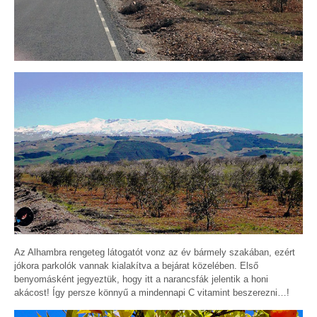
Az Alhambra rengeteg látogatót vonz az év bármely szakában, ezért
jókora parkolók vannak kialakítva a bejárat közelében. Első
benyomásként jegyeztük, hogy itt a narancsfák jelentik a honi
akácost! Így persze könnyű a mindennapi C vitamint beszerezni…!