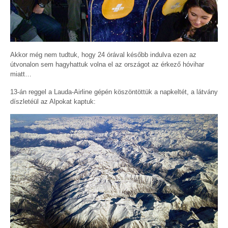
Akkor még nem tudtuk, hogy 24 órával később indulva ezen az
útvonalon sem hagyhattuk volna el az országot az érkező hóvihar
miatt…
13-án reggel a Lauda-Airline gépén köszöntöttük a napkeltét, a látvány
díszletéül az Alpokat kaptuk: