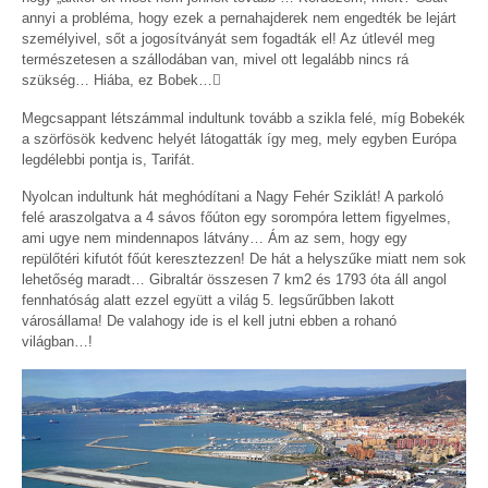
annyi a probléma, hogy ezek a pernahajderek nem engedték be lejárt
személyivel, sőt a jogosítványát sem fogadták el! Az útlevél meg
természetesen a szállodában van, mivel ott legalább nincs rá
szükség… Hiába, ez Bobek…
Megcsappant létszámmal indultunk tovább a szikla felé, míg Bobekék
a szörfösök kedvenc helyét látogatták így meg, mely egyben Európa
legdélebbi pontja is, Tarifát.
Nyolcan indultunk hát meghódítani a Nagy Fehér Sziklát! A parkoló
felé araszolgatva a 4 sávos főúton egy sorompóra lettem figyelmes,
ami ugye nem mindennapos látvány… Ám az sem, hogy egy
repülőtéri kifutót főút keresztezzen! De hát a helyszűke miatt nem sok
lehetőség maradt… Gibraltár összesen 7 km2 és 1793 óta áll angol
fennhatóság alatt ezzel együtt a világ 5. legsűrűbben lakott
városállama! De valahogy ide is el kell jutni ebben a rohanó
világban…!