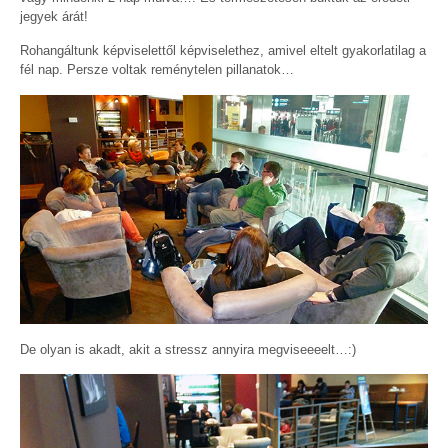
jegyek árát!
Rohangáltunk képviselettől képviselethez, amivel eltelt gyakorlatilag a
fél nap. Persze voltak reménytelen pillanatok…
De olyan is akadt, akit a stressz annyira megviseeeelt…:)