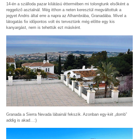
14-én a szálloda pazar kilátású éttermében mi tolongtunk elsőként a
reggeliző asztalnál. Még itthon a neten keresztül megváltottuk a
jegyet Andris által erre a napra az Alhambrába, Granadába. Mivel a
látogatás fix időpontos volt és terveztünk még előtte egy kis
kanyargást, nem is tehettük ezt másként.
Granada a Sierra Nevada lábainál fekszik. Azonban egy-két „domb”
addig is akad…:)