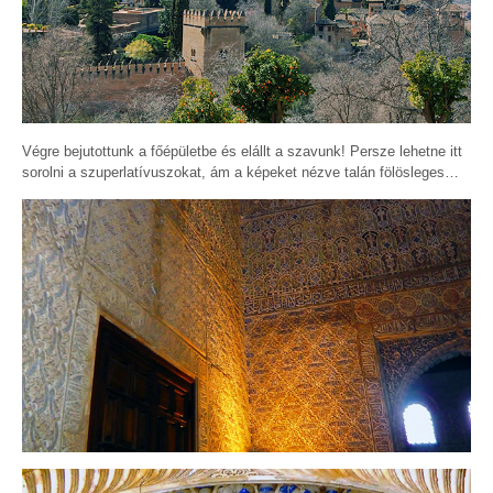
Végre bejutottunk a főépületbe és elállt a szavunk! Persze lehetne itt
sorolni a szuperlatívuszokat, ám a képeket nézve talán fölösleges…