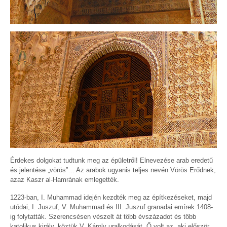
Érdekes dolgokat tudtunk meg az épületről! Elnevezése arab eredetű
és jelentése „vörös”… Az arabok ugyanis teljes nevén Vörös Erődnek,
azaz Kaszr al-Hamrának emlegették.
1223-ban, I. Muhammad idején kezdték meg az építkezéseket, majd
utódai, I. Juszuf, V. Muhammad és III. Juszuf granadai emírek 1408-
ig folytatták. Szerencsésen vészelt át több évszázadot és több
katolikus király, köztük V. Károly uralkodását. Ő volt az, aki először