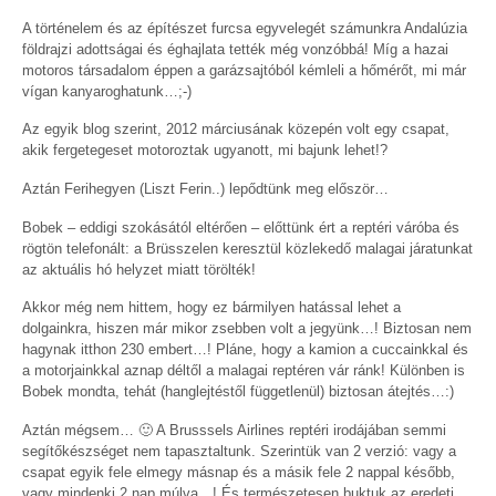
A történelem és az építészet furcsa egyvelegét számunkra Andalúzia
földrajzi adottságai és éghajlata tették még vonzóbbá! Míg a hazai
motoros társadalom éppen a garázsajtóból kémleli a hőmérőt, mi már
vígan kanyaroghatunk…;-)
Az egyik blog szerint, 2012 márciusának közepén volt egy csapat,
akik fergetegeset motoroztak ugyanott, mi bajunk lehet!?
Aztán Ferihegyen (Liszt Ferin..) lepődtünk meg először…
Bobek – eddigi szokásától eltérően – előttünk ért a reptéri váróba és
rögtön telefonált: a Brüsszelen keresztül közlekedő malagai járatunkat
az aktuális hó helyzet miatt törölték!
Akkor még nem hittem, hogy ez bármilyen hatással lehet a
dolgainkra, hiszen már mikor zsebben volt a jegyünk…! Biztosan nem
hagynak itthon 230 embert…! Pláne, hogy a kamion a cuccainkkal és
a motorjainkkal aznap déltől a malagai reptéren vár ránk! Különben is
Bobek mondta, tehát (hanglejtéstől függetlenül) biztosan átejtés…:)
Aztán mégsem… 🙂 A Brusssels Airlines reptéri irodájában semmi
segítőkészséget nem tapasztaltunk. Szerintük van 2 verzió: vagy a
csapat egyik fele elmegy másnap és a másik fele 2 nappal később,
vagy mindenki 2 nap múlva…! És természetesen buktuk az eredeti