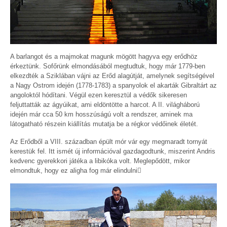
A barlangot és a majmokat magunk mögött hagyva egy erődhöz
érkeztünk. Sofőrünk elmondásából megtudtuk, hogy már 1779-ben
elkezdték a Sziklában vájni az Erőd alagútját, amelynek segítségével
a Nagy Ostrom idején (1778-1783) a spanyolok el akarták Gibraltárt az
angoloktól hódítani. Végül ezen keresztül a védők sikeresen
feljuttatták az ágyúikat, ami eldöntötte a harcot. A II. világháború
idején már cca 50 km hosszúságú volt a rendszer, aminek ma
látogatható részein kiállítás mutatja be a régkor védőinek életét.
Az Erődből a VIII. században épült mór vár egy megmaradt tornyát
kerestük fel. Itt ismét új információval gazdagodtunk, miszerint Andris
kedvenc gyerekkori játéka a libikóka volt. Meglepődött, mikor
elmondtuk, hogy ez aligha fog már elindulni