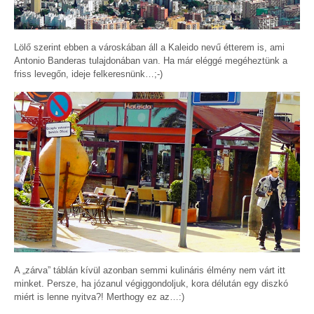
Lölő szerint ebben a városkában áll a Kaleido nevű étterem is, ami
Antonio Banderas tulajdonában van. Ha már eléggé megéheztünk a
friss levegőn, ideje felkeresnünk…;-)
A „zárva” táblán kívül azonban semmi kulináris élmény nem várt itt
minket. Persze, ha józanul végiggondoljuk, kora délután egy diszkó
miért is lenne nyitva?! Merthogy ez az…:)