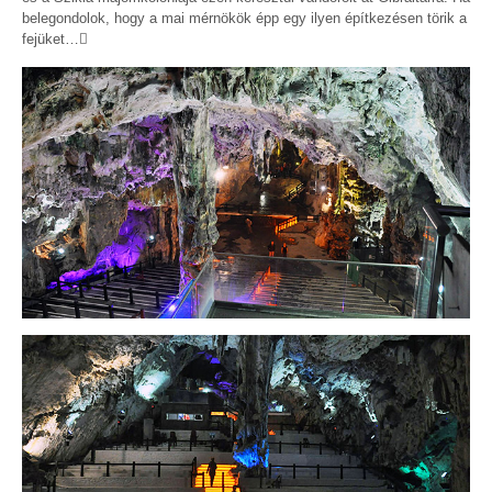
belegondolok, hogy a mai mérnökök épp egy ilyen építkezésen törik a
fejüket…