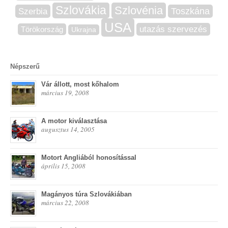
Szlovákia
Szlovénia
Szerbia
Toszkána
USA
utazás szervezés
Törökország
Ukrajna
Népszerű
Vár állott, most kőhalom
március 19, 2008
A motor kiválasztása
augusztus 14, 2005
Motort Angliából honosítással
április 15, 2008
Magányos túra Szlovákiában
március 22, 2008