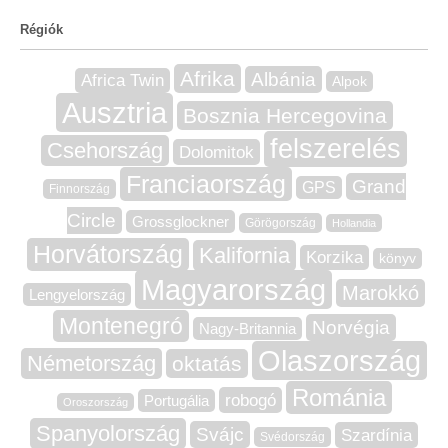
Régiók
Afrika
Albánia
Africa Twin
Alpok
Ausztria
Bosznia Hercegovina
felszerelés
Csehország
Dolomitok
Franciaország
Grand
GPS
Finnország
Circle
Grossglockner
Görögország
Hollandia
Horvátország
Kalifornia
Korzika
könyv
Magyarország
Marokkó
Lengyelország
Montenegró
Norvégia
Nagy-Britannia
Olaszország
Németország
oktatás
Románia
robogó
Portugália
Oroszország
Spanyolország
Svájc
Szardínia
Svédország