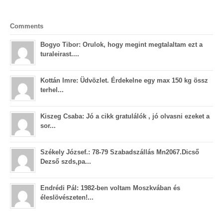
Comments
Bogyo Tibor: Orulok, hogy megint megtalaltam ezt a
turaleirast....
Kottán Imre: Üdvözlet. Érdekelne egy max 150 kg össz
terhel...
Kiszeg Csaba: Jó a cikk gratulálók , jó olvasni ezeket a
sor...
Székely József.: 78-79 Szabadszállás Mn2067.Dicső
Dezső szds,pa...
Endrédi Pál: 1982-ben voltam Moszkvában és
éleslövészeten!...