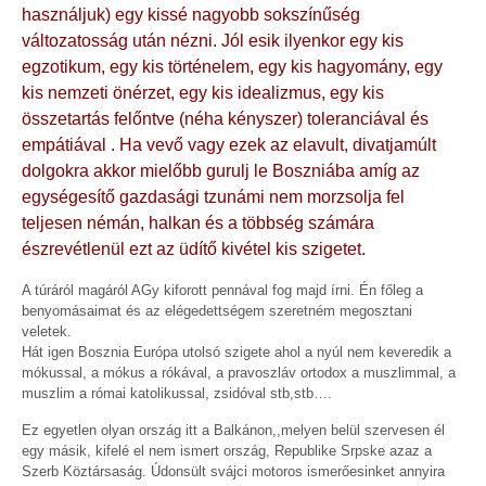
használjuk) egy kissé nagyobb sokszínűség
változatosság után nézni. Jól esik ilyenkor egy kis
egzotikum, egy kis történelem, egy kis hagyomány, egy
kis nemzeti önérzet, egy kis idealizmus, egy kis
összetartás felőntve (néha kényszer) toleranciával és
empátiával . Ha vevő vagy ezek az elavult, divatjamúlt
dolgokra akkor mielőbb gurulj le Boszniába amíg az
egységesítő gazdasági tzunámi nem morzsolja fel
teljesen némán, halkan és a többség számára
észrevétlenül ezt az üdítő kivétel kis szigetet.
A túráról magáról AGy kiforott pennával fog majd írni. Én főleg a
benyomásaimat és az elégedettségem szeretném megosztani
veletek.
Hát igen Bosznia Európa utolsó szigete ahol a nyúl nem keveredik a
mókussal, a mókus a rókával, a pravoszláv ortodox a muszlimmal, a
muszlim a római katolikussal, zsidóval stb,stb….
Ez egyetlen olyan ország itt a Balkánon,,melyen belül szervesen él
egy másik, kifelé el nem ismert ország, Republike Srpske azaz a
Szerb Köztársaság. Údonsült svájci motoros ismerőesinket annyira