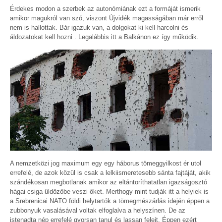
Érdekes modon a szerbek az autonómiának ezt a formáját ismerik
amikor magukról van szó, viszont Újvidék magasságában már erről
nem is hallottak. Bár igazuk van, a dolgokat ki kell harcolni és
áldozatokat kell hozni . Legalábbis itt a Balkánon ez így működik.
A nemzetközi jog maximum egy egy háborus tömeggyilkost ér utol
errefelé, de azok közül is csak a lelkiismeretesebb sánta fajtáját, akik
szándékosan megbotlanak amikor az eltántoríthatatlan igazságosztó
hágai csiga üldözőbe veszi őket. Merthogy mint tudják itt a helyiek is
a Srebrenicai NATO földi helytartók a tömegmészárlás idején éppen a
zubbonyuk vasalásával voltak elfoglalva a helyszínen. De az
istenadta nép errefelé gyorsan tanul és lassan felejt. Éppen ezért