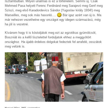
Isztambulban. Milyen unalmas is ez a történelem. Semmi új. Csak
Mehmed Pasa helyett Ferenc Ferdinánd meg Sarajevó meg Genf meg
Sziszi, meg első Karadordevics Sándor (Yugoslav király 1934!) meg
Marseilles, meg sok más hasonló….
Bár igaz azért van új is. Ma
már nehezen vezethetne egy országot egy idegen származású, még
ha jól is vezetné.
Kívánom hogy ti is kóstoljátok meg ezt az egzotikus gyümölcsöt,
Boszniát és a kellő tisztelettel forduljatok ehhez a meggyötört
országhoz. Ha újabb érdekes dolgokat fedeztek fel arrafelé, osszátok
meg velünk is.