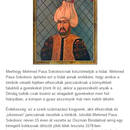
Merthogy Mehmed Pasa Sokolovicnak köszönhetjük a hídat. Mehmed
Pasa Sokolovic építette ezt a hídat annak emlékére, hogy amikor a
törökök véradó fejében elhurcolták janicsároknak a környékbeli
falukból a gyerekeket (mint őt is), akkor a jajveszékelő anyák a
Drináig tudták csak kisérni az elragadott gyerekeiket mert híd
hiányában, a kompon a gyaur asszonyok már nem tudott átkelni.
Érdekesség: ez a szerb származású kisgyerek, akit elhurcoltak és
„sikeresen” janicsárnak neveltek a törökök, késöbb Mehmed Pasa
Sokolovic néven 15 éven át vezette az Oszmán Birodalmat amíg egy
kéregető koldusnak öltözött jótét lélek leszúrta 1579-ben