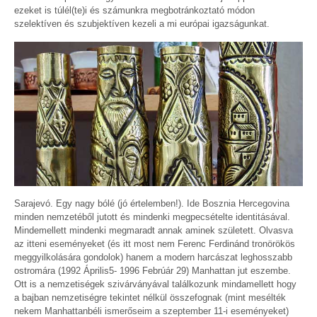
ezeket is túlél(te)i és számunkra megbotránkoztató módon
szelektíven és szubjektíven kezeli a mi európai igazságunkat.
Sarajevó. Egy nagy bólé (jó értelemben!). Ide Bosznia Hercegovina
minden nemzetéből jutott és mindenki megpecsételte identitásával.
Mindemellett mindenki megmaradt annak aminek született. Olvasva
az itteni eseményeket (és itt most nem Ferenc Ferdinánd tronörökös
meggyilkolására gondolok) hanem a modern harcászat leghosszabb
ostromára (1992 Április5- 1996 Febrúár 29) Manhattan jut eszembe.
Ott is a nemzetiségek szivárványával találkozunk mindamellett hogy
a bajban nemzetiségre tekintet nélkül összefognak (mint mesélték
nekem Manhattanbéli ismerőseim a szeptember 11-i eseményeket)