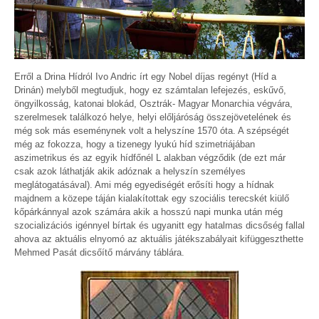
Erről a Drina Hídról Ivo Andric írt egy Nobel díjas regényt (Híd a
Drinán) melyből megtudjuk, hogy ez számtalan lefejezés, eskűvő,
öngyilkosság, katonai blokád, Osztrák- Magyar Monarchia végvára,
szerelmesek találkozó helye, helyi előljáróság összejövetelének és
még sok más eseménynek volt a helyszíne 1570 óta. A szépségét
még az fokozza, hogy a tizenegy lyukú híd szimetriájában
aszimetrikus és az egyik hídfőnél L alakban végződik (de ezt már
csak azok láthatják akik adóznak a helyszín személyes
meglátogatásával). Ami még egyediségét erősíti hogy a hídnak
majdnem a közepe táján kialakítottak egy szociális terecskét kiülő
kőpárkánnyal azok számára akik a hosszú napi munka után még
szocializációs igénnyel bírtak és ugyanitt egy hatalmas dicsőség fallal
ahova az aktuális elnyomó az aktuális játékszabályait kifüggeszthette
Mehmed Pasát dicsőítő márvány táblára.