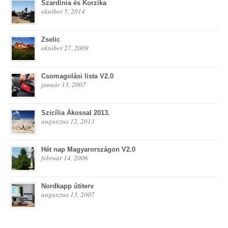
Szardínia és Korzika
október 5, 2014
Zselic
október 27, 2009
Csomagolási lista V2.0
január 13, 2007
Szicília Ákossal 2013.
augusztus 12, 2013
Hét nap Magyarországon V2.0
február 14, 2006
Nordkapp útiterv
augusztus 13, 2007