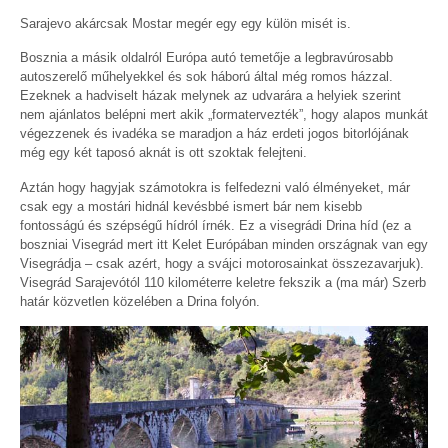
Sarajevo akárcsak Mostar megér egy egy külön misét is.
Bosznia a másik oldalról Európa autó temetője a legbravúrosabb
autoszerelő műhelyekkel és sok háború által még romos házzal.
Ezeknek a hadviselt házak melynek az udvarára a helyiek szerint
nem ajánlatos belépni mert akik „formatervezték”, hogy alapos munkát
végezzenek és ivadéka se maradjon a ház erdeti jogos bitorlójának
még egy két taposó aknát is ott szoktak felejteni.
Aztán hogy hagyjak számotokra is felfedezni való élményeket, már
csak egy a mostári hidnál kevésbbé ismert bár nem kisebb
fontosságú és szépségű hídról írnék. Ez a visegrádi Drina híd (ez a
boszniai Visegrád mert itt Kelet Európában minden országnak van egy
Visegrádja – csak azért, hogy a svájci motorosainkat összezavarjuk).
Visegrád Sarajevótól 110 kilométerre keletre fekszik a (ma már) Szerb
határ közvetlen közelében a Drina folyón.