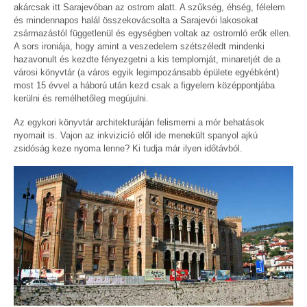
akárcsak itt Sarajevóban az ostrom alatt. A szűkség, éhség, félelem
és mindennapos halál összekovácsolta a Sarajevói lakosokat
zsármazástól függetlenül és egységben voltak az ostromló erők ellen.
A sors ironiája, hogy amint a veszedelem szétszéledt mindenki
hazavonult és kezdte fényezgetni a kis templomját, minaretjét de a
városi könyvtár (a város egyik legimpozánsabb épülete egyébként)
most 15 évvel a háború után kezd csak a figyelem középpontjába
kerülni és remélhetőleg megújulni.
Az egykori könyvtár architekturáján felismerni a mór behatások
nyomait is. Vajon az inkvizicíó elől ide menekült spanyol ajkú
zsidóság keze nyoma lenne? Ki tudja már ilyen időtávból.