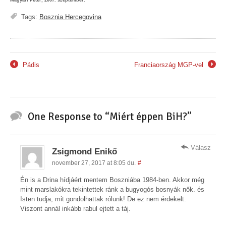
Magyari Péter, 2007. szeptember.
Tags:
Bosznia Hercegovina
Pádis
Franciaország MGP-vel
←
→
One Response to “Miért éppen BiH?”
Válasz
Zsigmond Enikő
november 27, 2017 at 8:05 du.
#
Én is a Drina hídjáért mentem Boszniába 1984-ben. Akkor még
mint marslakókra tekintettek ránk a bugyogós bosnyák nők. és
Isten tudja, mit gondolhattak rólunk! De ez nem érdekelt.
Viszont annál inkább rabul ejtett a táj.