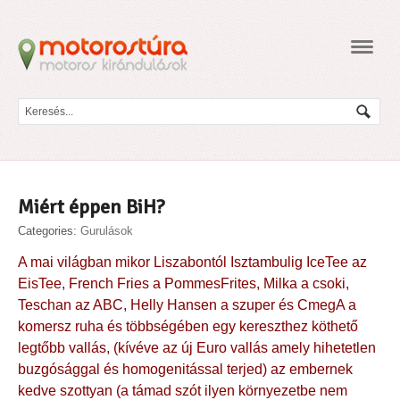
Navig
Miért éppen BiH?
Categories:
Gurulások
A mai világban mikor Liszabontól Isztambulig IceTee az
EisTee, French Fries a PommesFrites, Milka a csoki,
Teschan az ABC, Helly Hansen a szuper és CmegA a
komersz ruha és többségében egy kereszthez köthető
legtőbb vallás, (kívéve az új Euro vallás amely hihetetlen
buzgósággal és homogenitással terjed) az embernek
kedve szottyan (a támad szót ilyen környezetbe nem