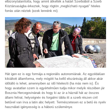
elbizonytalanította, hogy amint átkelték a határt Szerbiából a Szerb
Köztársaságba érkeztek, hogy rögtön „megbízható nyugati” hiteles
forrás után néztek (ezek lennénk mi).
Hát igen ez is egy formája a regionális autonomiának. Az egyoldalúan
kikiáltott államforma, mely mögött ha kellő elszántság áll akkor akár
időtálló is lehet, amennyiben az idő hitelesíti (ha más nem is). És
hogy avatatlan szem is egyértelműen tudja mikor melyik részében jár
Bosznia Hercegovinának és hogy ki az úr a háznál hát az összes
állami felírat, helységnév és forgalmi tábla itt a szerb részen ciril
betűvel van írva a latin abc helyett. Természetesen ez a betű és nyelv
használati igényesség is a háború szüleménye.