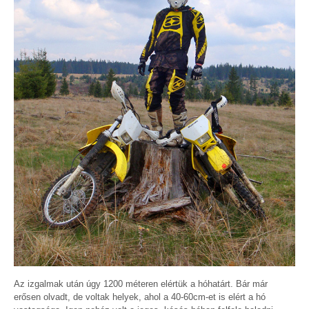
Az izgalmak után úgy 1200 méteren elértük a hóhatárt. Bár már
erősen olvadt, de voltak helyek, ahol a 40-60cm-et is elért a hó