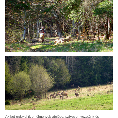
Akiket érdekel ilyen élmények átélése, szívesen vezetünk és