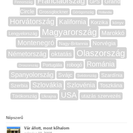
Franciaország
Grand
GPS
Finnország
Circle
Grossglockner
Görögország
Hollandia
Horvátország
Kalifornia
Korzika
könyv
Magyarország
Marokkó
Lengyelország
Montenegró
Norvégia
Nagy-Britannia
Olaszország
Németország
oktatás
Románia
robogó
Portugália
Oroszország
Spanyolország
Svájc
Szardínia
Svédország
Szlovákia
Szlovénia
Szerbia
Toszkána
USA
utazás szervezés
Törökország
Ukrajna
Népszerű
Vár állott, most kőhalom
március 19, 2008