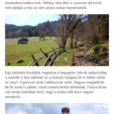
madarakkal találkoztunk. Néhány ritka állat is szemünk elé került,
mint például a hiúz és nem utolsó sorban barnamedvék.
Egy katlanból küzdöttük magunkat a hegygerinc felé és valószínűleg
a medvék is lent rejtőztek és a motorok hangjára ők is felfelé vették
az irányt. A gerincen aztán találkoztunk velük. Nagyon megijedtünk,
de ők annál is jobban, mivel szerencsénkre elrohantak. Furcsa érzés
volt annak tudatában lenni, hogy a medve elől nincs nagyon
menekvés.