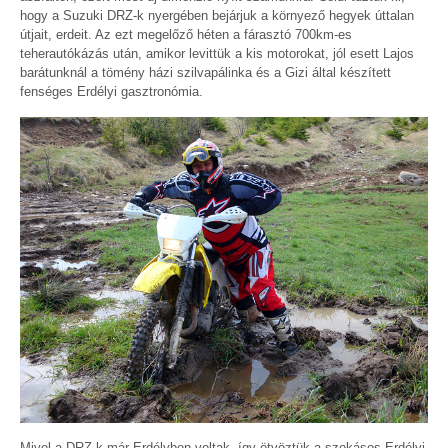
hogy a Suzuki DRZ-k nyergében bejárjuk a környező hegyek úttalan
útjait, erdeit. Az ezt megelőző héten a fárasztó 700km-es
teherautókázás után, amikor levittük a kis motorokat, jól esett Lajos
barátunknál a tömény házi szilvapálinka és a Gizi által készített
fenséges Erdélyi gasztronómia.
Mivel a DRZ-k már Erdélyben voltak, így ötvöztük a szokásos Erdélyi