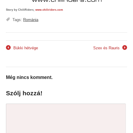
Story by ChiliRiders;
www.chiliriders.com
Tags:
Románia
Bükki hétvége
Szex és Rauris
←
→
Még nincs komment.
Szólj hozzá!