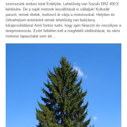
szervezünk enduro túrát Erdélybe. Lehetőség van Suzuki DRZ 400 E
bérlésére. De a saját motorok leszállítását is vállaljuk! Kulturált
panzió, remek ételek, kedvező ár várja a motorosokat. Helyben és
Udvarhelyen esténként remek lehetőség van bulizásra,
kikapcsolódásra! Amit fontos tudni, hogy igen fárasztó és veszélyes a
terepmotorozás. Ezért feltétlen kell a megfelelő védőruházat, és némi
motoros tapasztalat sem árt…