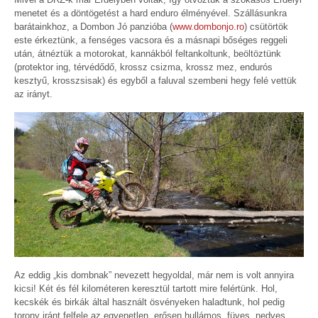
menetet és a döntögetést a hard enduro élményével. Szállásunkra
barátainkhoz, a Dombon Jó panzióba (
www.dombonjo.ro
) csütörtök
este érkeztünk, a fenséges vacsora és a másnapi bőséges reggeli
után, átnéztük a motorokat, kannákból feltankoltunk, beöltöztünk
(protektor ing, térvédődő, krossz csizma, krossz mez, endurós
kesztyű, krosszsisak) és egyből a faluval szembeni hegy felé vettük
az irányt.
Az eddig „kis dombnak” nevezett hegyoldal, már nem is volt annyira
kicsi! Két és fél kilométeren keresztül tartott mire felértünk. Hol,
kecskék és birkák által használt ösvényeken haladtunk, hol pedig
torony iránt felfele az egyenetlen, erősen hullámos, füves, nedves,