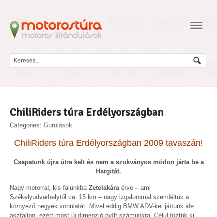
Navig
ChiliRiders túra Erdélyországban
Categories:
Gurulások
ChiliRiders túra Erdélyországban 2009 tavaszán!
Csapatunk újra útra kelt és nem a szokványos módon járta be a
Hargitát.
Nagy motorral, kis falunkba
Zetelakára
érve – ami
Székelyudvarhelytől ca. 15 km – nagy izgalommal szemléltük a
környező hegyek vonulatát. Mivel eddig BMW ADV-kel jártunk ide
aszfalton, ezért most új dimenzió nyílt számunkra. Célul tűztük ki,