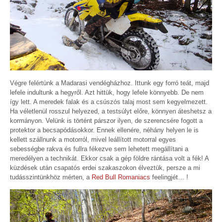
Végre felértünk a Madarasi vendégházhoz. Ittunk egy forró teát, majd
lefele indultunk a hegyről. Azt hittük, hogy lefele könnyebb. De nem
így lett. A meredek falak és a csúszós talaj most sem kegyelmezett.
Ha véletlenül rosszul helyezed, a testsúlyt előre, könnyen áteshetsz a
kormányon. Velünk is történt párszor ilyen, de szerencsére fogott a
protektor a becsapódásokkor. Ennek ellenére, néhány helyen le is
kellett szállnunk a motorról, mivel leállított motorral egyes
sebességbe rakva és fullra fékezve sem lehetett megállítani a
meredélyen a technikát. Ekkor csak a gép földre rántása volt a fék! A
küzdések után csapatós erdei szakaszokon élveztük, persze a mi
tudásszintünkhöz mérten, a
Red Bull Romaniacs
feelingjét… !