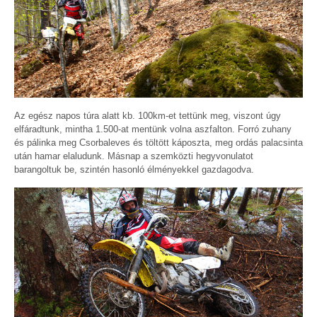
Az egész napos túra alatt kb. 100km-et tettünk meg, viszont úgy
elfáradtunk, mintha 1.500-at mentünk volna aszfalton. Forró zuhany
és pálinka meg Csorbaleves és töltött káposzta, meg ordás palacsinta
után hamar elaludunk. Másnap a szemközti hegyvonulatot
barangoltuk be, szintén hasonló élményekkel gazdagodva.