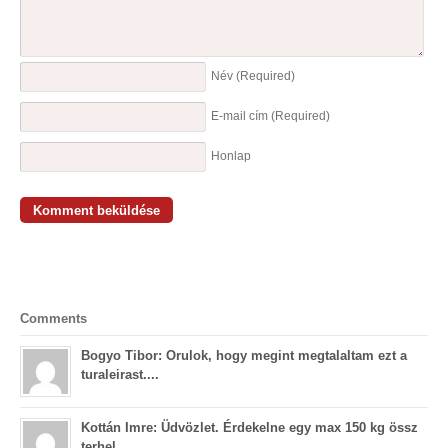
Név
(Required)
E-mail cím
(Required)
Honlap
Comments
Bogyo Tibor: Orulok, hogy megint megtalaltam ezt a
turaleirast....
Kottán Imre: Üdvözlet. Érdekelne egy max 150 kg össz
terhel...