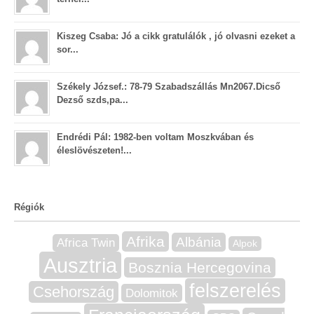
Kiszeg Csaba: Jó a cikk gratulálók , jó olvasni ezeket a
sor...
Székely József.: 78-79 Szabadszállás Mn2067.Dicső
Dezső szds,pa...
Endrédi Pál: 1982-ben voltam Moszkvában és
éleslövészeten!...
Régiók
Afrika
Albánia
Africa Twin
Alpok
Ausztria
Bosznia Hercegovina
felszerelés
Csehország
Dolomitok