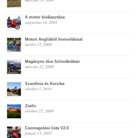
A motor kiválasztása
augusztus 14, 2005
Motort Angliából honosítással
április 15, 2008
Magányos túra Szlovákiában
március 22, 2008
Szardínia és Korzika
október 5, 2014
Zselic
október 27, 2009
Csomagolási lista V2.0
január 13, 2007