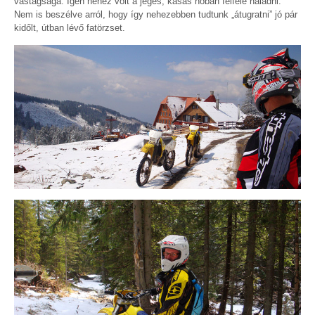
vastagsága. Igen nehéz volt a jeges, kásás hóban felfele haladni.
Nem is beszélve arról, hogy így nehezebben tudtunk „átugratni” jó pár
kidőlt, útban lévő fatörzset.