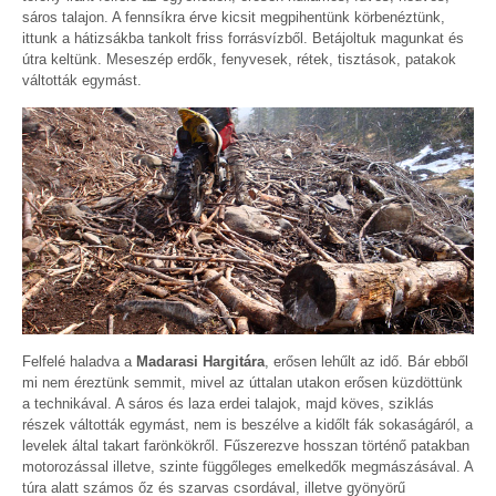
sáros talajon. A fennsíkra érve kicsit megpihentünk körbenéztünk,
ittunk a hátizsákba tankolt friss forrásvízből. Betájoltuk magunkat és
útra keltünk. Meseszép erdők, fenyvesek, rétek, tisztások, patakok
váltották egymást.
Felfelé haladva a
Madarasi Hargitára
, erősen lehűlt az idő. Bár ebből
mi nem éreztünk semmit, mivel az úttalan utakon erősen küzdöttünk
a technikával. A sáros és laza erdei talajok, majd köves, sziklás
részek váltották egymást, nem is beszélve a kidőlt fák sokaságáról, a
levelek által takart farönkökről. Fűszerezve hosszan történő patakban
motorozással illetve, szinte függőleges emelkedők megmászásával. A
túra alatt számos őz és szarvas csordával, illetve gyönyörű