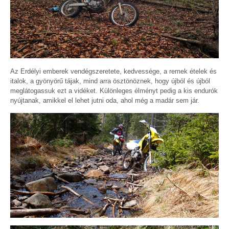
Az Erdélyi emberek vendégszeretete, kedvessége, a remek ételek és
italok, a gyönyörű tájak, mind arra ösztönöznek, hogy újból és újból
meglátogassuk ezt a vidéket. Különleges élményt pedig a kis endurók
nyújtanak, amikkel el lehet jutni oda, ahol még a madár sem jár.