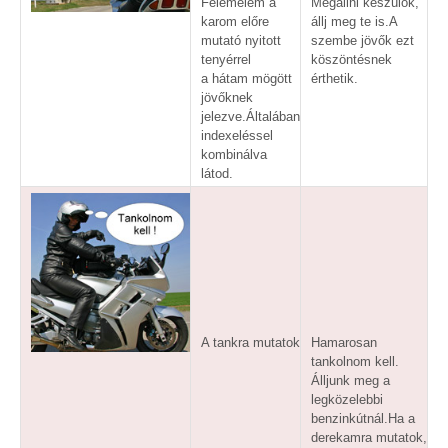
Felemelem a
Megállni készülök,
karom előre
állj meg te is.A
mutató nyitott
szembe jövők ezt
tenyérrel
köszöntésnek
a hátam mögött
érthetik.
jövőknek
jelezve.Általában
indexeléssel
kombinálva
látod.
A tankra mutatok
Hamarosan
tankolnom kell.
Álljunk meg a
legközelebbi
benzinkútnál.Ha a
derekamra mutatok,