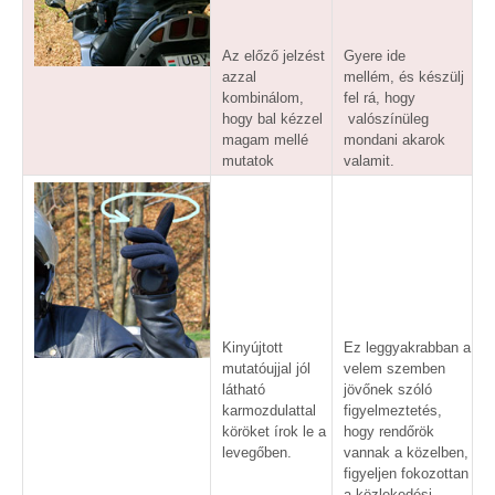
Az előző jelzést
Gyere ide
azzal
mellém, és készülj
kombinálom,
fel rá, hogy
hogy bal kézzel
valószínüleg
magam mellé
mondani akarok
mutatok
valamit.
Kinyújtott
Ez leggyakrabban a
mutatóujjal jól
velem szemben
látható
jövőnek szóló
karmozdulattal
figyelmeztetés,
köröket írok le a
hogy rendőrök
levegőben.
vannak a közelben,
figyeljen fokozottan
a közlekedési