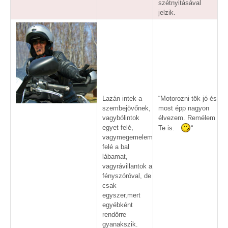
szétnyitásával
jelzik.
Lazán intek a
“Motorozni tök jó és
szembejövőnek,
most épp nagyon
vagybólintok
élvezem. Remélem
egyet felé,
Te is.
“
vagymegemelem
felé a bal
lábamat,
vagyrávillantok a
fényszóróval, de
csak
egyszer,mert
egyébként
rendőrre
gyanakszik.