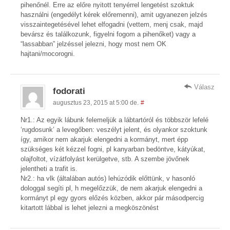
pihenőnél. Erre az előre nyitott tenyérrel lengetést szoktuk
használni (engedélyt kérek előremenni), amit ugyanezen jelzés
visszaintegetésével lehet elfogadni (vettem, menj csak, majd
bevársz és találkozunk, figyelni fogom a pihenőket) vagy a
“lassabban” jelzéssel jelezni, hogy most nem OK
hajtani/mocorogni.
Válasz
fodorati
augusztus 23, 2015 at 5:00 de.
#
Nr1.: Az egyik lábunk felemeljük a lábtartóról és többször lefelé
‘rugdosunk’ a levegőben: veszélyt jelent, és olyankor szoktunk
így, amikor nem akarjuk elengedni a kormányt, mert épp
szükséges két kézzel fogni, pl kanyarban bedöntve, kátyúkat,
olajfoltot, vízátfolyást kerülgetve, stb. A szembe jövőnek
jelentheti a trafit is.
Nr2.: ha vlk (általában autós) lehúzódik előttünk, v hasonló
dologgal segíti pl, h megelőzzük, de nem akarjuk elengedni a
kormányt pl egy gyors előzés közben, akkor pár másodpercig
kitartott lábbal is lehet jelezni a megköszönést