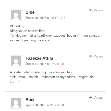
Válasz
Blue
április 16, 2005 at 10:17 de.
#
VÉGRE:-)
Király ez az összeállítás……..
Tényleg nem árt a kezdőknek ezzeket "bevágni", mert sokszor
azt se tudják hogy mi a szitu…
Válasz
Fazekas Attila
április 14, 2005 at 1:59 du.
#
A lefelé mutató mutató új : veszély az úton !!!
/ Pl: kátyú – olajfolt – felhordott szenyeződés – döglött álat
stb… /
Válasz
Boci
április 10, 2005 at 3:07 du.
#