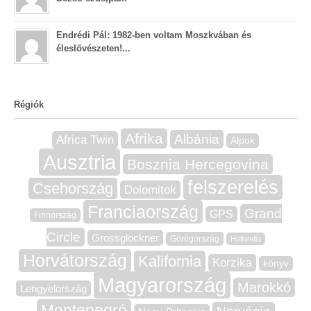
Endrédi Pál: 1982-ben voltam Moszkvában és
éleslövészeten!...
Régiók
Afrika
Albánia
Africa Twin
Alpok
Ausztria
Bosznia Hercegovina
felszerelés
Csehország
Dolomitok
Franciaország
Grand
GPS
Finnország
Circle
Grossglockner
Görögország
Hollandia
Horvátország
Kalifornia
Korzika
könyv
Magyarország
Marokkó
Lengyelország
Montenegró