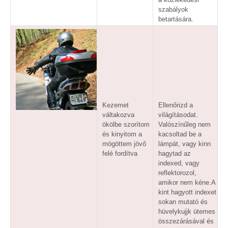
szabályok
betartására.
Kezemet
Ellenőrizd a
váltakozva
világításodat.
ökölbe szorítom
Valószínűleg nem
és kinyitom a
kacsoltad be a
mögöttem jövő
lámpát, vagy kinn
felé fordítva
hagytad az
indexed, vagy
reflektorozol,
amikor nem kéne.A
kint hagyott indexet
sokan mutató és
hüvelykujjk ütemes
összezárásával és