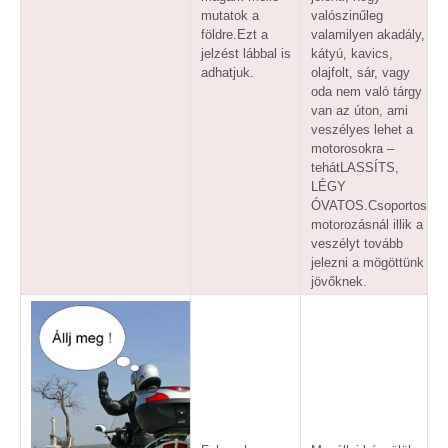
mutatok a
valószinűleg
földre.Ezt a
valamilyen akadály,
jelzést lábbal is
kátyú, kavics,
adhatjuk.
olajfolt, sár, vagy
oda nem való tárgy
van az úton, ami
veszélyes lehet a
motorosokra –
tehátLASSÍTS,
LÉGY
ÓVATOS.Csoportos
motorozásnál illik a
veszélyt tovább
jelezni a mögöttünk
jövőknek.