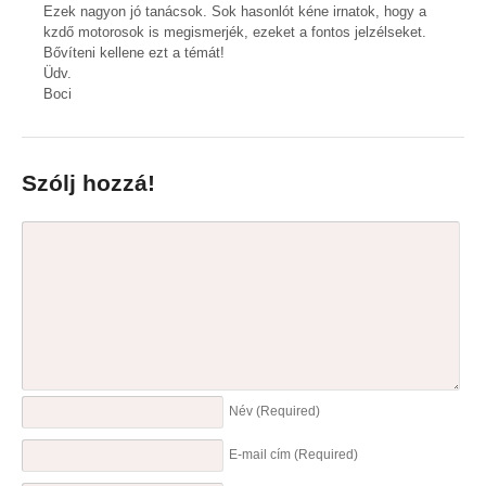
Ezek nagyon jó tanácsok. Sok hasonlót kéne irnatok, hogy a
kzdő motorosok is megismerjék, ezeket a fontos jelzélseket.
Bővíteni kellene ezt a témát!
Üdv.
Boci
Szólj hozzá!
Név
(Required)
E-mail cím
(Required)