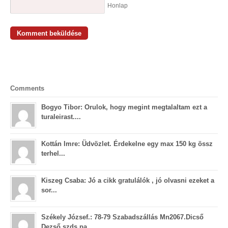
Honlap
Comments
Bogyo Tibor: Orulok, hogy megint megtalaltam ezt a
turaleirast....
Kottán Imre: Üdvözlet. Érdekelne egy max 150 kg össz
terhel...
Kiszeg Csaba: Jó a cikk gratulálók , jó olvasni ezeket a
sor...
Székely József.: 78-79 Szabadszállás Mn2067.Dicső
Dezső szds,pa...