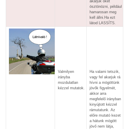
akarjuk őket
ösztönözni, például
hamarosan meg
kell állni.Ha ezt
látod LASSÍTS.
Valmilyen
Ha valami tetszik,
irányba
vagy fel akarjuk rá
mozdulatlan
hívni a mögöttünk
kézzel mutatok.
jövők figyelmét,
akkor arra
megfelelő irányban
kinyújtott kézzel
rámutatunk. Az
előre mutató kezet
a hátunk mögött
jövő nem látja,