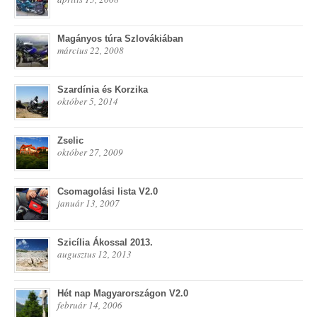
Magányos túra Szlovákiában
március 22, 2008
Szardínia és Korzika
október 5, 2014
Zselic
október 27, 2009
Csomagolási lista V2.0
január 13, 2007
Szicília Ákossal 2013.
augusztus 12, 2013
Hét nap Magyarországon V2.0
február 14, 2006