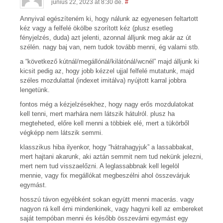
június 22, 2023 at 8:30 de.
#
Annyival egészíteném ki, hogy nálunk az egyenesen feltartott
kéz vagy a felfelé ökölbe szorított kéz (plusz esetleg
fényjelzés, duda) azt jelenti, azonnal álljunk meg akár az út
szélén. nagy baj van, nem tudok tovább menni, ég valami stb.
a “következő kútnál/megállónál/kilátónál/wcnél” majd álljunk ki
kicsit pedig az, hogy jobb kézzel ujjal felfelé mutatunk, majd
széles mozdulattal (indexet imitálva) nyújtott karral jobbra
lengetünk.
fontos még a kézjelzésekhez, hogy nagy erős mozdulatokat
kell tenni, mert marhára nem látszik hátulról. plusz ha
megteheted, előre kell menni a többiek elé, mert a tükörből
végképp nem látszik semmi.
klasszikus hiba ilyenkor, hogy “hátrahagyjuk” a lassabbakat,
mert hajtani akarunk, aki aztán semmit nem tud nekünk jelezni,
mert nem tud visszaelőzni. A leglassabbnak kell legelöl
mennie, vagy fix megállókat megbeszélni ahol összevárjuk
egymást.
hosszú távon egyébként sokan együtt menni macerás. vagy
nagyon rá kell érni mindenkinek, vagy hagyni kell az embereket
saját tempóban menni és később összevárni egymást egy