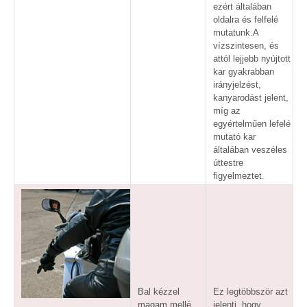
ezért általában
oldalra és felfelé
mutatunk.A
vízszintesen, és
attól lejjebb nyújtott
kar gyakrabban
irányjelzést,
kanyarodást jelent,
míg az
egyértelműen lefelé
mutató kar
általában veszéles
úttestre
figyelmeztet.
Bal kézzel
Ez legtöbbször azt
magam mellé
jelenti, hogy