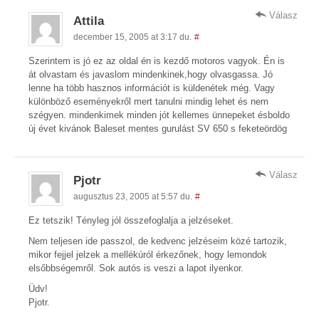
Válasz
Attila
december 15, 2005 at 3:17 du.
#
Szerintem is jó ez az oldal én is kezdő motoros vagyok. Én is
át olvastam és javaslom mindenkinek,hogy olvasgassa. Jó
lenne ha több hasznos információt is küldenétek még. Vagy
különböző eseményekről mert tanulni mindig lehet és nem
szégyen. mindenkimek minden jót kellemes ünnepeket ésboldo
új évet kivánok Baleset mentes gurulást SV 650 s feketeördög
Válasz
Pjotr
augusztus 23, 2005 at 5:57 du.
#
Ez tetszik! Tényleg jól összefoglalja a jelzéseket.
Nem teljesen ide passzol, de kedvenc jelzéseim közé tartozik,
mikor fejjel jelzek a mellékúról érkezőnek, hogy lemondok
elsőbbségemről. Sok autós is veszi a lapot ilyenkor.
Üdv!
Pjotr.