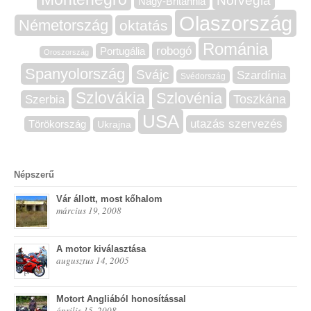
Norvégia
Nagy-Britannia
Olaszország
Németország
oktatás
Románia
robogó
Portugália
Oroszország
Spanyolország
Svájc
Szardínia
Svédország
Szlovákia
Szlovénia
Szerbia
Toszkána
USA
utazás szervezés
Törökország
Ukrajna
Népszerű
Vár állott, most kőhalom
március 19, 2008
A motor kiválasztása
augusztus 14, 2005
Motort Angliából honosítással
április 15, 2008