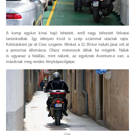
A komp egykor kínai hajó lehetett, erről nagy lefestett feliratai
tanúskodtak. Így idényen kívül is szép számmal utaztak rajta.
Kétóránként jár át Cres szigetre. Minket a 11:30-kor induló járat vitt át
a porozinai állomásra. Olasz motorosok álltak be mögénk. Náluk
is ugyanaz a felállás, mint nálunk, az egyiknek Aventure-e van, a
másiknak meg rendes fényképezőgépe.
Cres