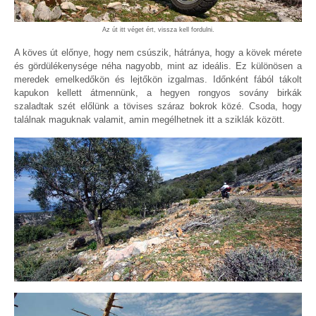
Az út itt véget ért, vissza kell fordulni.
A köves út előnye, hogy nem csúszik, hátránya, hogy a kövek mérete
és gördülékenysége néha nagyobb, mint az ideális. Ez különösen a
meredek emelkedőkön és lejtőkön izgalmas. Időnként fából tákolt
kapukon kellett átmennünk, a hegyen rongyos sovány birkák
szaladtak szét előlünk a tövises száraz bokrok közé. Csoda, hogy
találnak maguknak valamit, amin megélhetnek itt a sziklák között.