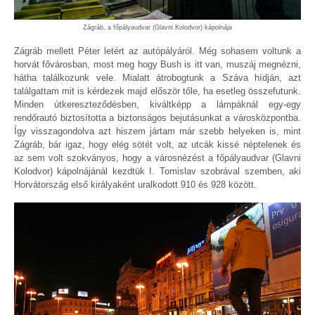
Zágráb, a főpályaudvar (Glavni Kolodvor) kápolnája
Zágráb mellett Péter letért az autópályáról. Még sohasem voltunk a
horvát fővárosban, most meg hogy Bush is itt van, muszáj megnézni,
hátha találkozunk vele. Mialatt átrobogtunk a Száva hídján, azt
találgattam mit is kérdezek majd először tőle, ha esetleg összefutunk.
Minden útkereszteződésben, kiváltképp a lámpáknál egy-egy
rendőrautó biztosította a biztonságos bejutásunkat a városközpontba.
Így visszagondolva azt hiszem jártam már szebb helyeken is, mint
Zágráb, bár igaz, hogy elég sötét volt, az utcák kissé néptelenek és
az sem volt szokványos, hogy a városnézést a főpályaudvar (Glavni
Kolodvor) kápolnájánál kezdtük I. Tomislav szobrával szemben, aki
Horvátország első királyaként uralkodott 910 és 928 között.