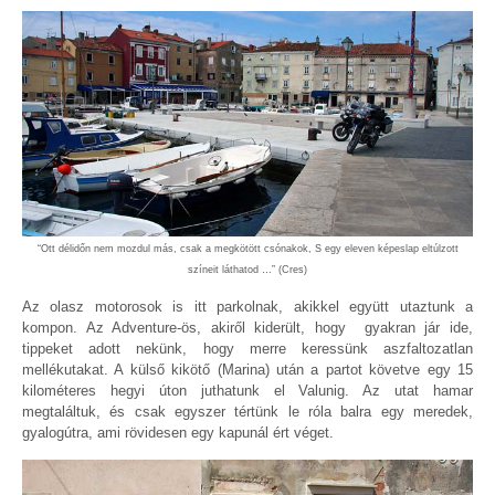
“Ott délidőn nem mozdul más, csak a megkötött csónakok, S egy eleven képeslap eltúlzott
színeit láthatod …” (Cres)
Az olasz motorosok is itt parkolnak, akikkel együtt utaztunk a
kompon. Az Adventure-ös, akiről kiderült, hogy gyakran jár ide,
tippeket adott nekünk, hogy merre keressünk aszfaltozatlan
mellékutakat. A külső kikötő (Marina) után a partot követve egy 15
kilométeres hegyi úton juthatunk el Valunig. Az utat hamar
megtaláltuk, és csak egyszer tértünk le róla balra egy meredek,
gyalogútra, ami rövidesen egy kapunál ért véget.