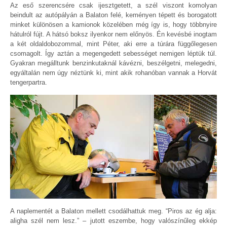
Az eső szerencsére csak ijesztgetett, a szél viszont komolyan
beindult az autópályán a Balaton felé, keményen tépett és borogatott
minket különösen a kamionok közelében még így is, hogy többnyire
hátulról fújt. A hátsó boksz ilyenkor nem előnyös. Én kevésbé inogtam
a két oldaldobozommal, mint Péter, aki erre a túrára függőlegesen
csomagolt. Így aztán a megengedett sebességet nemigen léptük túl.
Gyakran megálltunk benzinkutaknál kávézni, beszélgetni, melegedni,
egyáltalán nem úgy néztünk ki, mint akik rohanóban vannak a Horvát
tengerpartra.
A naplementét a Balaton mellett csodálhattuk meg. “Piros az ég alja:
aligha szél nem lesz.” – jutott eszembe, hogy valószínűleg ekkép