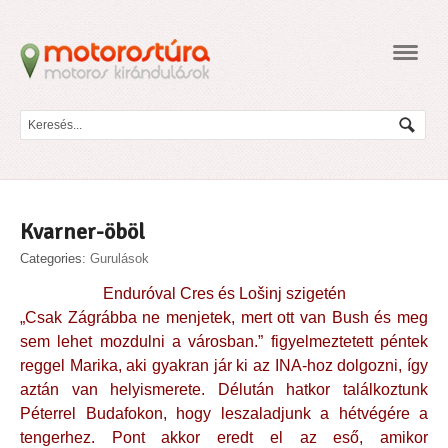
Navig
Kvarner-öböl
Categories:
Gurulások
Enduróval Cres és Lošinj szigetén
„Csak Zágrábba ne menjetek, mert ott van Bush és meg
sem lehet mozdulni a városban.” figyelmeztetett péntek
reggel Marika, aki gyakran jár ki az INA-hoz dolgozni, így
aztán van helyismerete. Délután hatkor találkoztunk
Péterrel Budafokon, hogy leszaladjunk a hétvégére a
tengerhez. Pont akkor eredt el az eső, amikor