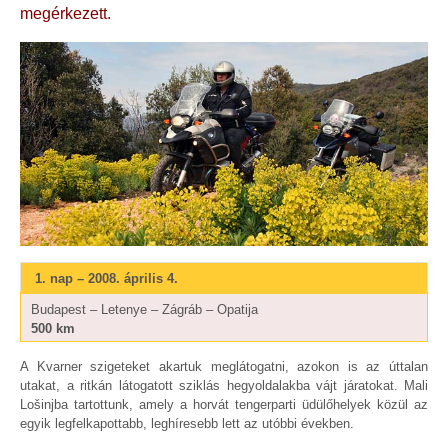
megérkezett.
1. nap – 2008. április 4.
Budapest – Letenye – Zágráb – Opatija
500 km
A Kvarner szigeteket akartuk meglátogatni, azokon is az úttalan
utakat, a ritkán látogatott sziklás hegyoldalakba vájt járatokat. Mali
Lošinjba tartottunk, amely a horvát tengerparti üdülőhelyek közül az
egyik legfelkapottabb, leghíresebb lett az utóbbi években.