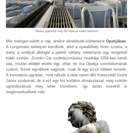
“néhány joghurttal meg főtt tojással kellett beérnem”
Már melegen sütött a nap, amikor elindultunk körbenézni
Opatijában
.
A Lungomare sétányon kezdtünk, ahol a nyaralóhely híres szobra, a
leány a sirállyal álldogál a parttól néhány méternyire egy tengerből
kiálló sziklán. Zvonko Car szobrászművész munkája 1956-ban került
oda, miután elődjét elvitte egy vihar, és ma Opatija szimbólumának
számít. Közel egyidősek vagyunk, csak őt egy kicsit többen ismerik.
A koncepció ugyanaz, mint nálunk a tatai tavon álló Keresztelő Szent
János szobornál, de a ezt egy kis korláton átmászással, meg sziklán
ugrándozással meg lehet közelíteni, így aztán közelről is
megismerkedtünk vele.