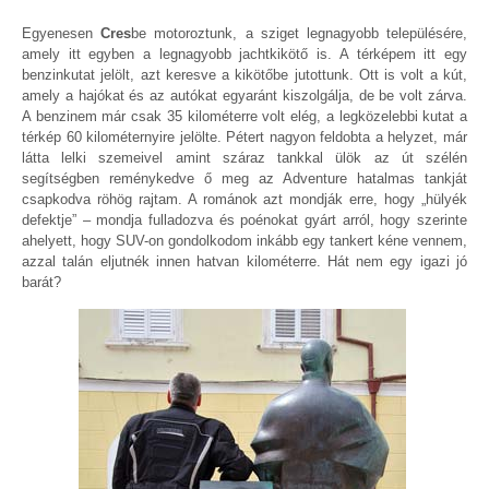
Egyenesen
Cres
be motoroztunk, a sziget legnagyobb településére,
amely itt egyben a legnagyobb jachtkikötő is. A térképem itt egy
benzinkutat jelölt, azt keresve a kikötőbe jutottunk. Ott is volt a kút,
amely a hajókat és az autókat egyaránt kiszolgálja, de be volt zárva.
A benzinem már csak 35 kilométerre volt elég, a legközelebbi kutat a
térkép 60 kilométernyire jelölte. Pétert nagyon feldobta a helyzet, már
látta lelki szemeivel amint száraz tankkal ülök az út szélén
segítségben reménykedve ő meg az Adventure hatalmas tankját
csapkodva röhög rajtam. A románok azt mondják erre, hogy „hülyék
defektje” – mondja fulladozva és poénokat gyárt arról, hogy szerinte
ahelyett, hogy SUV-on gondolkodom inkább egy tankert kéne vennem,
azzal talán eljutnék innen hatvan kilométerre. Hát nem egy igazi jó
barát?