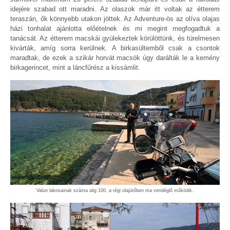
idejére szabad ott maradni. Az olaszok már itt voltak az étterem
teraszán, ők könnyebb utakon jöttek. Az Adventure-ös az olíva olajas
házi tonhalat ajánlotta előételnek és mi megint megfogadtuk a
tanácsát. Az étterem macskái gyülekeztek körülöttünk, és türelmesen
kivárták, amíg sorra kerülnek. A birkasültemből csak a csontok
maradtak, de ezek a szikár horvát macsók úgy darálták le a kemény
birkagerincet, mint a láncfűrész a kissámlit.
Valun lakosainak száma alig 100, a régi olajütőben ma vendéglő működik.