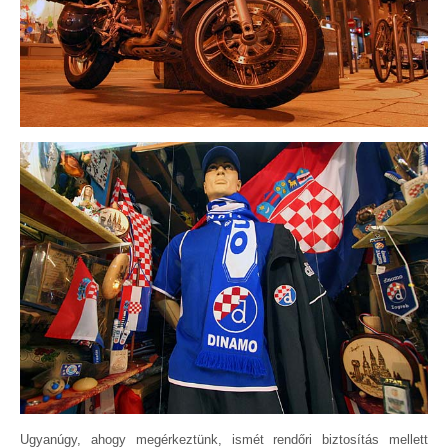
Ugyanúgy, ahogy megérkeztünk, ismét rendőri biztosítás mellett