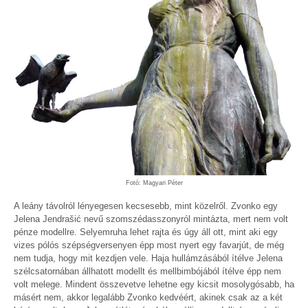
Fotó: Magyari Péter
A leány távolról lényegesen kecsesebb, mint közelről. Zvonko egy
Jelena Jendrašić nevű szomszédasszonyról mintázta, mert nem volt
pénze modellre. Selyemruha lehet rajta és úgy áll ott, mint aki egy
vizes pólós szépségversenyen épp most nyert egy favarjút, de még
nem tudja, hogy mit kezdjen vele. Haja hullámzásából ítélve Jelena
szélcsatornában állhatott modellt és mellbimbójából ítélve épp nem
volt melege. Mindent összevetve lehetne egy kicsit mosolygósabb, ha
másért nem, akkor legalább Zvonko kedvéért, akinek csak az a két