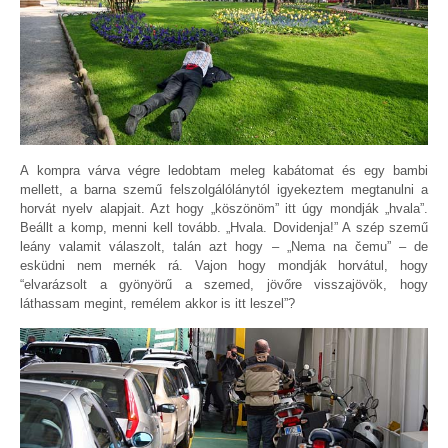
A kompra várva végre ledobtam meleg kabátomat és egy bambi
mellett, a barna szemű felszolgálólánytól igyekeztem megtanulni a
horvát nyelv alapjait. Azt hogy „köszönöm” itt úgy mondják „hvala”.
Beállt a komp, menni kell tovább. „Hvala. Dovidenja!” A szép szemű
leány valamit válaszolt, talán azt hogy – „Nema na čemu” – de
esküdni nem mernék rá. Vajon hogy mondják horvátul, hogy
“elvarázsolt a gyönyörű a szemed, jövőre visszajövök, hogy
láthassam megint, remélem akkor is itt leszel”?