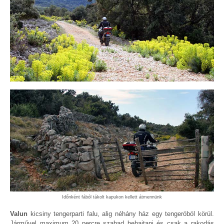
Időnként fából tákolt kapukon kellett átmennünk
Valun
kicsiny tengerparti falu, alig néhány ház egy tengeröböl körül.
Járművel maximum 20 percre szabad behajtani és csak a rakodás