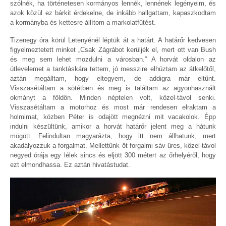
szólnék, ha történetesen kormányos lennék, lennének legényeim, és
azok közül ez bárkit érdekelne, de inkább hallgattam, kapaszkodtam
a kormányba és kettesre állítom a markolatfűtést.
Tizenegy óra körül Letenyénél léptük át a határt. A határőr kedvesen
figyelmeztetett minket „Csak Zágrábot kerüljék el, mert ott van Bush
és meg sem lehet mozdulni a városban.” A horvát oldalon az
útlevelemet a tanktáskára tettem, jó messzire elhúztam az átkelőtől,
aztán megálltam, hogy eltegyem, de addigra már eltűnt.
Visszasétáltam a sötétben és meg is találtam az agyonhasznált
okmányt a földön. Minden néptelen volt, közel-távol senki.
Visszasétáltam a motorhoz és most már rendesen elraktam a
holmimat, közben Péter is odajött megnézni mit vacakolok. Épp
indulni készültünk, amikor a horvát határőr jelent meg a hátunk
mögött. Felindultan magyarázta, hogy itt nem állhatunk, mert
akadályozzuk a forgalmat. Mellettünk öt forgalmi sáv üres, közel-távol
negyed órája egy lélek sincs és eljött 300 métert az őrhelyéről, hogy
ezt elmondhassa. Ez aztán hivatástudat.