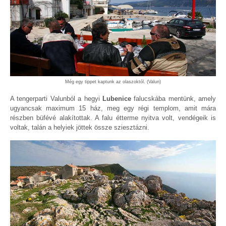
Még egy tippet kaptunk az olaszoktól. (Valun)
A tengerparti Valunból a hegyi
Lubenice
falucskába mentünk, amely
ugyancsak maximum 15 ház, meg egy régi templom, amit mára
részben büfévé alakítottak. A falu étterme nyitva volt, vendégeik is
voltak, talán a helyiek jöttek össze sziesztázni.