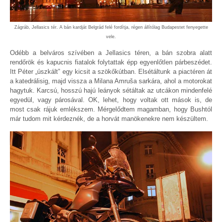
Zágráb, Jellasics tér. A bán kardját Belgrád felé fordítja, régen állítólag Budapestet fenyegette
vele.
Odébb a belváros szívében a Jellasics téren, a bán szobra alatt
rendőrök és kapucnis fiatalok folytattak épp egyenlőtlen párbeszédet.
Itt Péter „úszkált” egy kicsit a szökőkútban. Elsétáltunk a piactéren át
a katedrálisig, majd vissza a Milana Amruša sarkára, ahol a motorokat
hagytuk. Karcsú, hosszú hajú leányok sétáltak az utcákon mindenfelé
egyedül, vagy párosával. OK, lehet, hogy voltak ott mások is, de
most csak rájuk emlékszem. Mérgelődtem magamban, hogy Bushtól
már tudom mit kérdeznék, de a horvát manökenekre nem készültem.