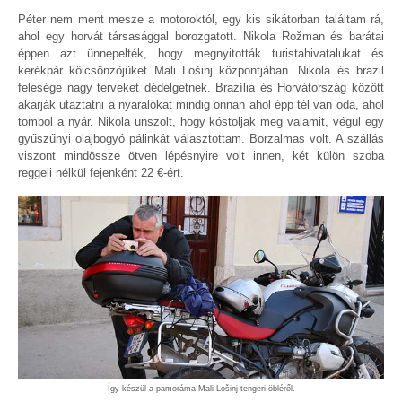
Péter nem ment mesze a motoroktól, egy kis sikátorban találtam rá,
ahol egy horvát társasággal borozgatott. Nikola Rožman és barátai
éppen azt ünnepelték, hogy megnyitották turistahivatalukat és
kerékpár kölcsönzőjüket Mali Lošinj központjában. Nikola és brazil
felesége nagy terveket dédelgetnek. Brazília és Horvátország között
akarják utaztatni a nyaralókat mindig onnan ahol épp tél van oda, ahol
tombol a nyár. Nikola unszolt, hogy kóstoljak meg valamit, végül egy
gyűszűnyi olajbogyó pálinkát választottam. Borzalmas volt. A szállás
viszont mindössze ötven lépésnyire volt innen, két külön szoba
reggeli nélkül fejenként 22 €-ért.
Így készül a pamoráma Mali Lošinj tengeri öbléről.