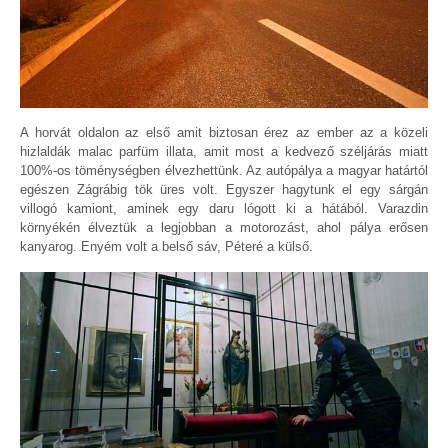
A horvát oldalon az első amit biztosan érez az ember az a közeli
hizlaldák malac parfüm illata, amit most a kedvező széljárás miatt
100%-os töménységben élvezhettünk. Az autópálya a magyar határtól
egészen Zágrábig tök üres volt. Egyszer hagytunk el egy sárgán
villogó kamiont, aminek egy daru lógott ki a hátából. Varazdin
környékén élveztük a legjobban a motorozást, ahol pálya erősen
kanyarog. Enyém volt a belső sáv, Péteré a külső.