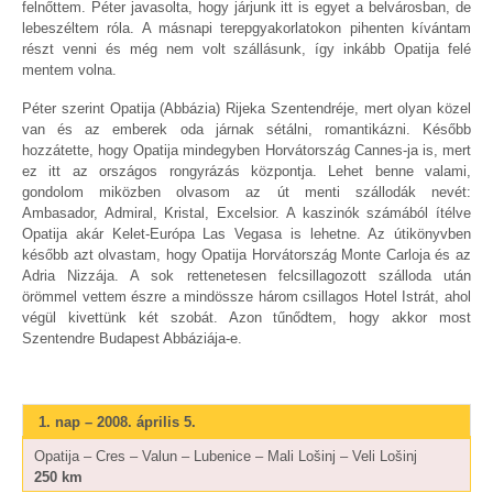
felnőttem. Péter javasolta, hogy járjunk itt is egyet a belvárosban, de
lebeszéltem róla. A másnapi terepgyakorlatokon pihenten kívántam
részt venni és még nem volt szállásunk, így inkább Opatija felé
mentem volna.
Péter szerint Opatija (Abbázia) Rijeka Szentendréje, mert olyan közel
van és az emberek oda járnak sétálni, romantikázni. Később
hozzátette, hogy Opatija mindegyben Horvátország Cannes-ja is, mert
ez itt az országos rongyrázás központja. Lehet benne valami,
gondolom miközben olvasom az út menti szállodák nevét:
Ambasador, Admiral, Kristal, Excelsior. A kaszinók számából ítélve
Opatija akár Kelet-Európa Las Vegasa is lehetne. Az útikönyvben
később azt olvastam, hogy Opatija Horvátország Monte Carloja és az
Adria Nizzája. A sok rettenetesen felcsillagozott szálloda után
örömmel vettem észre a mindössze három csillagos Hotel Istrát, ahol
végül kivettünk két szobát. Azon tűnődtem, hogy akkor most
Szentendre Budapest Abbáziája-e.
1. nap – 2008. április 5.
Opatija – Cres – Valun – Lubenice – Mali Lošinj – Veli Lošinj
250 km