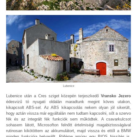
Lubenice
Lubenice után a Cres sziget közepén terjeszkedő
Vransko Jezero
édesvizű tó nyugati oldalán maradtunk megint köves utakon,
kikapcsolt ABS-sel. Az ABS kikapcsolás nekem olyan jól sikerült,
hogy aztán vissza már egyáltalán nem tudtam kapcsolni, sőt a szervo
fék és az integrált fék funkciók sem működtek. A csavarkulcsot
sohasem látott, Microsofton felnőtt értelmiségi magabiztosságával
rutinosan kikötöttem az akkumulátort, majd vissza és ettől a BMW
minden funkciója helyreállt. Ráférne amúgy egy BIOS frissítés is,