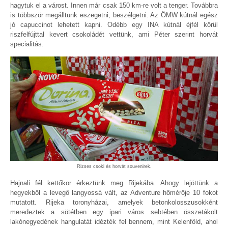
hagytuk el a várost. Innen már csak 150 km-re volt a tenger. Továbbra
is többször megálltunk eszegetni, beszélgetni. Az ÖMW kútnál egész
jó capuccinot lehetett kapni. Odébb egy INA kútnál éjfél körül
riszfelfújttal kevert csokoládét vettünk, ami Péter szerint horvát
specialitás.
Rizses csoki és horvát souvenirek.
Hajnali fél kettőkor érkeztünk meg Rijekába. Ahogy lejöttünk a
hegyekből a levegő langyossá vált, az Adventure hőmérője 10 fokot
mutatott. Rijeka toronyházai, amelyek betonkolosszusokként
meredeztek a sötétben egy ipari város sebtében összetákolt
lakónegyedének hangulatát idézték fel bennem, mint Kelenföld, ahol