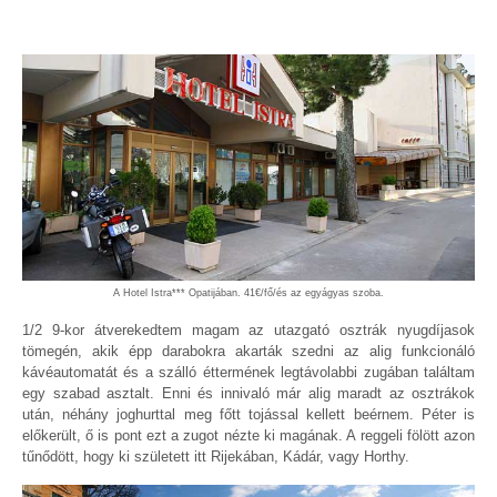
A Hotel Istra*** Opatijában. 41€/fő/és az egyágyas szoba.
1/2 9-kor átverekedtem magam az utazgató osztrák nyugdíjasok
tömegén, akik épp darabokra akarták szedni az alig funkcionáló
kávéautomatát és a szálló éttermének legtávolabbi zugában találtam
egy szabad asztalt. Enni és innivaló már alig maradt az osztrákok
után, néhány joghurttal meg főtt tojással kellett beérnem. Péter is
előkerült, ő is pont ezt a zugot nézte ki magának. A reggeli fölött azon
tűnődött, hogy ki született itt Rijekában, Kádár, vagy Horthy.