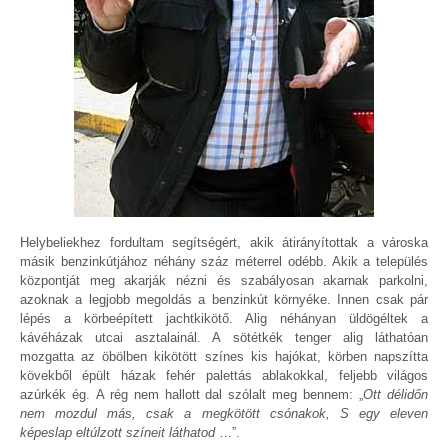
Helybeliekhez fordultam segítségért, akik átirányítottak a városka
másik benzinkútjához néhány száz méterrel odébb. Akik a település
központját meg akarják nézni és szabályosan akarnak parkolni,
azoknak a legjobb megoldás a benzinkút környéke. Innen csak pár
lépés a körbeépített jachtkikötő. Alig néhányan üldögéltek a
kávéházak utcai asztalainál. A sötétkék tenger alig láthatóan
mozgatta az öbölben kikötött színes kis hajókat, körben napszítta
kövekből épült házak fehér palettás ablakokkal, feljebb világos
azúrkék ég.
A rég nem hallott dal szólalt meg bennem: „
Ott délidőn
nem mozdul más, csak a megkötött csónakok, S egy eleven
képeslap eltúlzott színeit láthatod
…”.