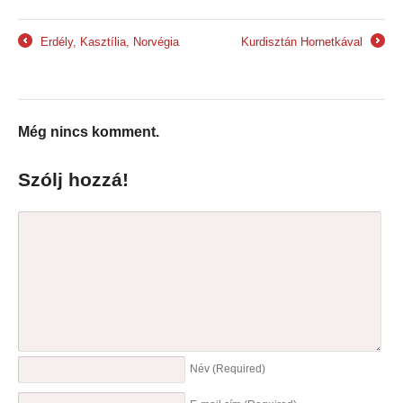
Erdély, Kasztília, Norvégia
Kurdisztán Hornetkával
←
→
Még nincs komment.
Szólj hozzá!
Név
(Required)