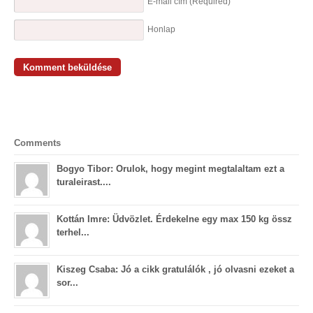
E-mail cím
(Required)
Honlap
Comments
Bogyo Tibor: Orulok, hogy megint megtalaltam ezt a
turaleirast....
Kottán Imre: Üdvözlet. Érdekelne egy max 150 kg össz
terhel...
Kiszeg Csaba: Jó a cikk gratulálók , jó olvasni ezeket a
sor...