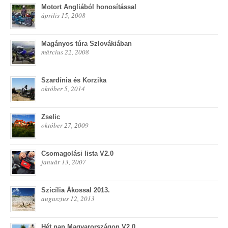
Motort Angliából honosítással
április 15, 2008
Magányos túra Szlovákiában
március 22, 2008
Szardínia és Korzika
október 5, 2014
Zselic
október 27, 2009
Csomagolási lista V2.0
január 13, 2007
Szicília Ákossal 2013.
augusztus 12, 2013
Hét nap Magyarországon V2.0