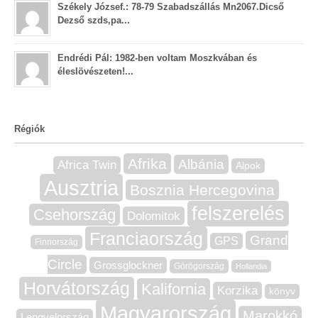
Székely József.: 78-79 Szabadszállás Mn2067.Dicső
Dezső szds,pa...
Endrédi Pál: 1982-ben voltam Moszkvában és
éleslövészeten!...
Régiók
Afrika
Albánia
Africa Twin
Alpok
Ausztria
Bosznia Hercegovina
felszerelés
Csehország
Dolomitok
Franciaország
Grand
GPS
Finnország
Circle
Grossglockner
Görögország
Hollandia
Horvátország
Kalifornia
Korzika
könyv
Magyarország
Marokkó
Lengyelország