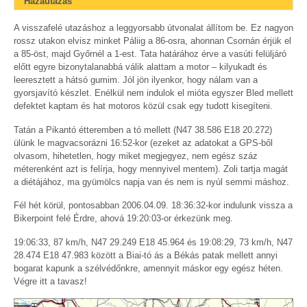
Hazautazás
A visszafelé utazáshoz a leggyorsabb útvonalat állítom be. Ez nagyon
rossz utakon elvisz minket Páliig a 86-osra, ahonnan Csornán érjük el
a 85-öst, majd Győrnél a 1-est. Tata határához érve a vasúti felüljáró
előtt egyre bizonytalanabbá válik alattam a motor – kilyukadt és
leeresztett a hátsó gumim. Jól jön ilyenkor, hogy nálam van a
gyorsjavító készlet. Enélkül nem indulok el mióta egyszer Bled mellett
defektet kaptam és hat motoros közül csak egy tudott kisegíteni.
Tatán a Pikantó étteremben a tó mellett (N47 38.586 E18 20.272)
ülünk le magvacsorázni 16:52-kor (ezeket az adatokat a GPS-ből
olvasom, hihetetlen, hogy miket megjegyez, nem egész száz
méterenként azt is felírja, hogy mennyivel mentem). Zoli tartja magát
a diétájához, ma gyümölcs napja van és nem is nyúl semmi máshoz.
Fél hét körül, pontosabban 2006.04.09. 18:36:32-kor indulunk vissza a
Bikerpoint felé Érdre, ahová 19:20:03-or érkezünk meg.
19:06:33, 87 km/h, N47 29.249 E18 45.964 és 19:08:29, 73 km/h, N47
28.474 E18 47.983 között a Biai-tó ás a Békás patak mellett annyi
bogarat kapunk a szélvédőnkre, amennyit máskor egy egész héten.
Végre itt a tavasz!