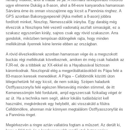
ugye elmenne Dukáig a 8-ason, ahol a 84-esre kanyarodva hamarosan
Sárvárra érne és onnan visszajönne egy kicsit a Pannónia ringhez. A
GPS azonban Bakonygyepesnél (Ajka mellett a 8-ason) jobbra
fordított minket, Noszlop, Nemesszalók irányba. Egy darabig még
élvezzük a Noszlopra felé vezető vadonatúj aszfalt simaságát, ez a
szakasz egyszerűen király, sajnos csak egy rövid szakaszon. Arra
gondolok, miközben tempósan dülöngélek rajta, hogy minden
mellékútnak ilyennek kéne lennie ebben az országban.
A rövid élvezkedésnek azonban hamarosan vége és a megszokott
buckás régi mellékutak következnek, amiken én még csak haladok az
FJR-rel, de a többiek az XX-ekkel és a Hayabusával biztosan
káromkodnak. Noszlopnál elég a megpróbáltatásokból és Pápa felé a
83-mason keresek menedéket. A Pápa – Celldömölk közötti úton
lélegezhetünk fel egy kicsit, de nem sokáig. Szépen haladunk
Ostffyasszonyfa felé egészen Mersevátig minden stimmel, de itt
Kemenessömjén felé fordulunk, amjd egyszercsak fizikailag véget ér
az út. Ha a technika nem segít, akkor lokális tudásbázist kell
használni, megkérdezek egy helybélit, aki visszaküld a főútra
Celldömölkre, ahonnan már könnyen megtalálom Ostffyasszonyfát és
a Pannónia ringet.
Megérkezvén a ringre aztán vallatóra fogtam a műszert. Az derült ki,