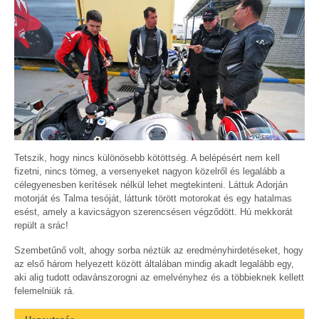
Tetszik, hogy nincs különösebb kötöttség. A belépésért nem kell
fizetni, nincs tömeg, a versenyeket nagyon közelről és legalább a
célegyenesben kerítések nélkül lehet megtekinteni. Láttuk Adorján
motorját és Talma tesóját, láttunk törött motorokat és egy hatalmas
esést, amely a kavicságyon szerencsésen végződött. Hú mekkorát
repült a srác!
Szembetűnő volt, ahogy sorba néztük az eredményhirdetéseket, hogy
az első három helyezett között általában mindig akadt legalább egy,
aki alig tudott odavánszorogni az emelvényhez és a többieknek kellett
felemelniük rá.