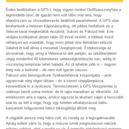
Érden beállítottam a GPS-t, hogy vigyen minket Ostffyasszonyfára a
legrövidebb úton, de igazán nem volt időm már arra, hogy
ellenőrizzem az útvonaltervezés beállított paramétereit. A GPS után
lerohantunk a hetesen Káponásnyékig, ott jobbra fordultunk és a
Velecei-tavat megkerültük északról, Sukoró és Pákozd felé. Erre
utoljára kerékpárral jártam talán 20 évvel ezelőtt, a többiek közül
néhányan azt mondták, hogy most jöttek erre életükben először.
Valahol itt kell állnia a mesebeli Üvegtigrisnek. Érdekessége az
útvonalnak, hogy amíg a Velencei-tó déli partján, az üdülőterületen
végig mindenhol 40 kilométeres sebességkorlátozás van, addig itt
viszonylag tempósan lehet haladni. Az út lehetne jobb is – nagyon
öreg már a burkolat – de nem volt igazán vészes.
Pákozd után berongyoltunk Székesfehérvár központjába – amit
ugyancsak elég régen láttam – és a várost végiglámpázva
keveredtünk ki a nyolcasra. Természetesen a GPS Veszprémbe is
vidáman bevitt volna minket, de itt rajta maradtam az elkerülőn. Jól
emlékszem arra a napra, amikor egyszer le akartam vágni a hosszabb
utat és az lett a vége, hogy egy hirtelen elhatározással balra
kanyarodó hölgyvezető hátsó lökésgátlója állított meg.
A végjáték persze még hátra volt, és mindig az a legizgalmasabb.
Ajkáig kellett várni rá, hogy a műszer ismét megmutasson nekünk
néhány vidéket, ahol a madár se jár. A normális térképolvasó motoros