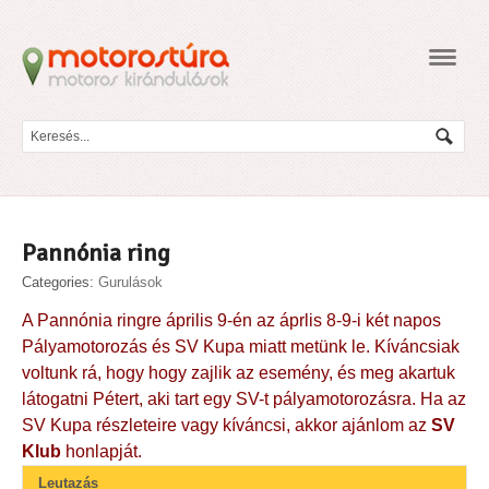
Navig
Pannónia ring
Categories:
Gurulások
A
Pannónia ringre április 9-én az áprlis 8-9-i két napos
Pályamotorozás és SV Kupa miatt metünk le. Kíváncsiak
voltunk rá, hogy hogy zajlik az esemény, és meg akartuk
látogatni Pétert, aki tart egy SV-t pályamotorozásra. Ha az
SV Kupa részleteire vagy kíváncsi, akkor ajánlom az
SV
Klub
honlapját.
Leutazás