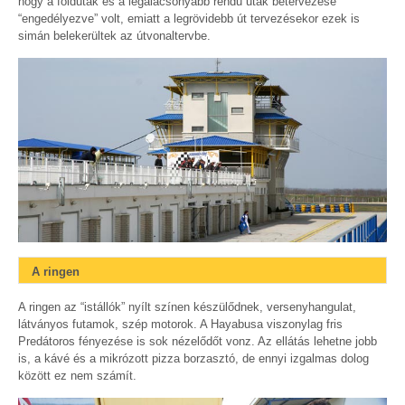
hogy a földutak és a legalacsonyabb rendű utak betervezése
“engedélyezve” volt, emiatt a legrövidebb út tervezésekor ezek is
simán belekerültek az útvonaltervbe.
A ringen
A ringen az “istállók” nyílt színen készülődnek, versenyhangulat,
látványos futamok, szép motorok. A Hayabusa viszonylag fris
Predátoros fényezése is sok nézelődőt vonz. Az ellátás lehetne jobb
is, a kávé és a mikrózott pizza borzasztó, de ennyi izgalmas dolog
között ez nem számít.