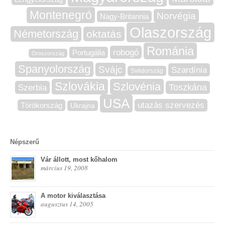
Montenegró
Norvégia
Nagy-Britannia
Olaszország
Németország
oktatás
Románia
robogó
Portugália
Oroszország
Spanyolország
Svájc
Szardínia
Svédország
Szlovákia
Szlovénia
Szerbia
Toszkána
USA
utazás szervezés
Törökország
Ukrajna
Népszerű
Vár állott, most kőhalom
március 19, 2008
A motor kiválasztása
augusztus 14, 2005