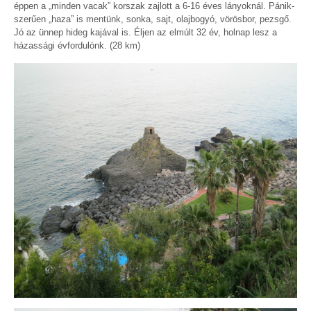
éppen a „minden vacak” korszak zajlott a 6-16 éves lányoknál. Pánik-
szerűen „haza” is mentünk, sonka, sajt, olajbogyó, vörösbor, pezsgő.
Jó az ünnep hideg kajával is. Éljen az elmúlt 32 év, holnap lesz a
házassági évfordulónk. (28 km)