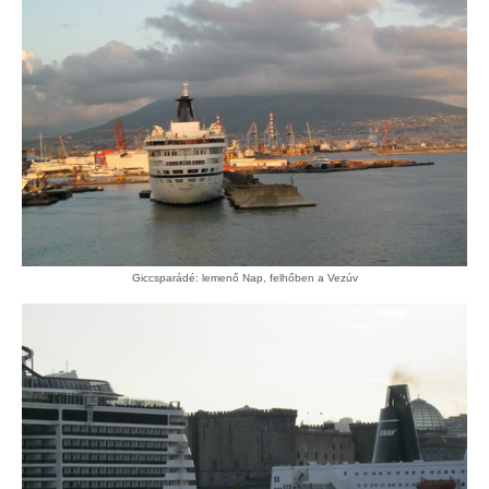
Giccsparádé: lemenő Nap, felhőben a Vezúv