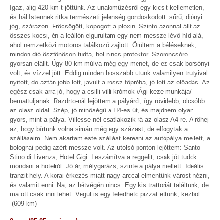
Igaz, alig 420 km-t jöttünk. Az unaloműzésről egy kicsit kellemetlen,
és hál Istennek ritka természeti jelenség gondoskodott: sűrű, diónyi
jég, szárazon. Fröcsögött, kopogott a plexin. Szinte azonnal állt az
összes kocsi, én a leállón elgurultam egy nem messze lévő híd alá,
ahol nemzetközi motoros találkozó zajlott. Örültem a béléseknek,
minden dió ösztönösen tudta, hol nincs protektor. Szerencsére
gyorsan elállt. Úgy 80 km múlva még egy menet, de ez csak borsónyi
volt, és vízzel jött. Eddig minden hosszabb utunk valamilyen trutyival
nyitott, de aztán jobb lett, javult a rossz főpróba, jó lett az előadás. Az
egész csak arra jó, hogy a csilli-villi krómok /Ági keze munkája/
bemattuljanak. Razdrto-nál lejöttem a pályáról, így rövidebb, olcsóbb
az olasz oldal. Szép, jó minőségű a H4-es út, és majdnem olyan
gyors, mint a pálya. Villesse-nél csatlakozik rá az olasz A4-re. A röhej
az, hogy bírtunk volna simán még egy százast, de elfogytak a
szállásaim. Nem akartam este szállást keresni az autópálya mellett, a
bolognai pedig azért messze volt. Az utolsó ponton lejöttem: Santo
Stino di Livenza, Hotel Gigi. Leszámítva a reggelit, csak jót tudok
mondani a hotelról. Jó ár, mélygarázs, szinte a pálya mellett. Ideális
tranzit-hely. A korai érkezés miatt nagy arccal elmentünk várost nézni,
és valamit enni. Na, az hétvégén nincs. Egy kis trattoriát találtunk, de
ma ott csak inni lehet. Végül is egy feledhető pizzát ettünk, kézből.
(609 km)