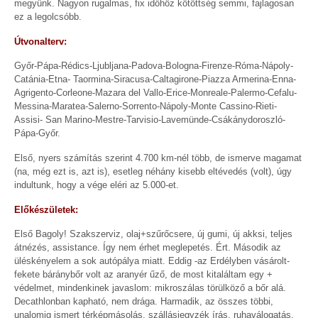
megyünk. Nagyon rugalmas, fix időhöz kötöttség semmi, fajlagosan
ez a legolcsóbb.
Útvonalterv:
Győr-Pápa-Rédics-Ljubljana-Padova-Bologna-Firenze-Róma-Nápoly-
Catánia-Etna- Taormina-Siracusa-Caltagirone-Piazza Armerina-Enna-
Agrigento-Corleone-Mazara del Vallo-Erice-Monreale-Palermo-Cefalu-
Messina-Maratea-Salerno-Sorrento-Nápoly-Monte Cassino-Rieti-
Assisi- San Marino-Mestre-Tarvisio-Lavemünde-Csákánydoroszló-
Pápa-Győr.
Első, nyers számítás szerint 4.700 km-nél több, de ismerve magamat
(na, még ezt is, azt is), esetleg néhány kisebb eltévedés (volt), úgy
indultunk, hogy a vége eléri az 5.000-et.
Előkészületek:
Első Bagoly! Szakszerviz, olaj+szűrőcsere, új gumi, új akksi, teljes
átnézés, assistance. Így nem érhet meglepetés. Ért. Második az
üléskényelem a sok autópálya miatt. Eddig -az Erdélyben vásárolt-
fekete báránybőr volt az aranyér űző, de most kitaláltam egy +
védelmet, mindenkinek javaslom: mikroszálas törülköző a bőr alá.
Decathlonban kapható, nem drága. Harmadik, az összes többi,
unalomig ismert térképmásolás, szállásjegyzék írás, ruhaválogatás.