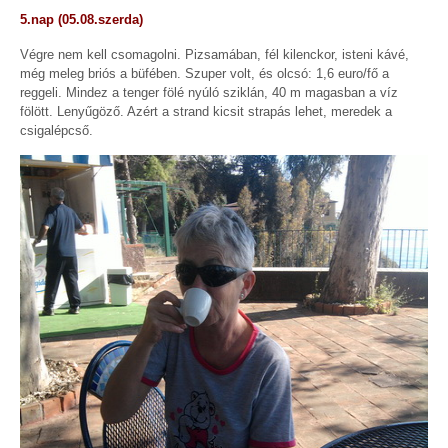
5.nap (05.08.szerda)
Végre nem kell csomagolni. Pizsamában, fél kilenckor, isteni kávé,
még meleg briós a büfében. Szuper volt, és olcsó: 1,6 euro/fő a
reggeli. Mindez a tenger fölé nyúló sziklán, 40 m magasban a víz
fölött. Lenyűgöző. Azért a strand kicsit strapás lehet, meredek a
csigalépcső.