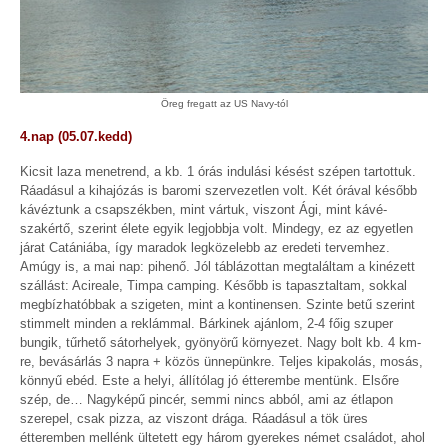
Öreg fregatt az US Navy-tól
4.nap (05.07.kedd)
Kicsit laza menetrend, a kb. 1 órás indulási késést szépen tartottuk.
Ráadásul a kihajózás is baromi szervezetlen volt. Két órával később
kávéztunk a csapszékben, mint vártuk, viszont Ági, mint kávé-
szakértő, szerint élete egyik legjobbja volt. Mindegy, ez az egyetlen
járat Catániába, így maradok legközelebb az eredeti tervemhez.
Amúgy is, a mai nap: pihenő. Jól táblázottan megtaláltam a kinézett
szállást: Acireale, Timpa camping. Később is tapasztaltam, sokkal
megbízhatóbbak a szigeten, mint a kontinensen. Szinte betű szerint
stimmelt minden a reklámmal. Bárkinek ajánlom, 2-4 főig szuper
bungik, tűrhető sátorhelyek, gyönyörű környezet. Nagy bolt kb. 4 km-
re, bevásárlás 3 napra + közös ünnepünkre. Teljes kipakolás, mosás,
könnyű ebéd. Este a helyi, állítólag jó étterembe mentünk. Elsőre
szép, de… Nagyképű pincér, semmi nincs abból, ami az étlapon
szerepel, csak pizza, az viszont drága. Ráadásul a tök üres
étteremben mellénk ültetett egy három gyerekes német családot, ahol