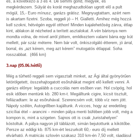
es, a következő a 3 és 4. De semmi gond, megyek, és
megkérdezem. Súlyát és korát meghazudtolóan ugrott elő a pult
mögül, 15,- Euro mínusz, garázs grátisz. Megnyugtattam, azért nem
is akartam fizetni. Szoba, reggeli jó – H. Gialletti. Amihez még hozzá
kell szokni, hétvégén egyél otthon! Minden kajalehetőség zárva, étlap
kint, ablakon át nézheted a terített asztalokat. A vén bárisnya nem
mondta volna, de mivel arról jöttem, emlékeztem valami bárra egy kút
mellett, pár száz méterre. Nem bár volt, önkiszolgáló étterem, jó árral,
borral, és „azt kérem, meg azt kérem” mutogatós étlappal. Soha
rosszabbat. (466 km)
3.nap (05.06.hétfő)
Még a tűrhető reggeli sem vigasztalt minket, az Ági által gyönyörűen
letörölgetett, összehajtogatott esőruhákat megint elő kellett venni. A
garázs előnye: legalább a cuccolás nem esőben van. Hol csöpög, hol
esik időben mentünk kb. 280 km-t. Megálltunk cigire, kicsit tisztult,
fellázadtam: le az esőruhával. Szerencsém volt, több víz nem jött.
Nápoly szélén, Autogrillben kajáltunk. A vicces, hogy az eredetileg
szicíliai étel – arancini – minden pálya menti büfében jobb volt, még a
kompon is, mint a szigeten. Sajnos ott is csak „turistahelyen”
kóstoltuk. A pálya nagyon jól táblázott, simán bejutottunk a kikötőbe.
Persze az eddigi kb. 875 km-ért leszurkolt 60,- euro díj mellett
elvárható. A matricás szlovén szakasz 310 km-én 7,50 volt, ráadásul