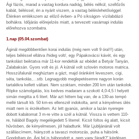
Ági fázós, marad a vastag kordura nadrág, bélés nélkül, szellőzős
kabát, béléssel, én a nyárit viszem, a vastag béléslehetőséggel.
Élénken emlékszem az előző évben- a Pó síkságon- vízilabdázó
bolhákra. Időjárás előrejelzés miatt, a tervezett vasárnapi indulás
előrehozva szombatra.
1.nap (05.04.szombat)
Áginál megdöbbentően korai indulás (még nem volt 9 óra!!!) után,
teljes béléssel ellátva /hideg volt/, egy Pápakovácsi kávét, és egy
tankolást beiktatva már 11-kor rendeltük az ebédet a Betyár Tanyán,
Zalabaksán. Gyors volt és jó. A kútnál volt szlovén motoros matrica.
Hosszúfalunál meghúztam a gázt, majd óránként leveszem, cigi,
séta, tankolás,…stb. Legnagyobb meglepetésemre nagyon korán
tartalékra kellett váltani. Nem szoktam, minden 200 km után tankolok.
Röpke számolgatás, kis kedves madaram a szokott 4,0-4,5 l helyett
simán megitta a 6 litert. Már azt hittem baj van, de a 130-as tempó
mellé társult kb. 50 km-es ellenszél indokolta, amit a kényelmes ülés
miatt nem is érzékeltem. Az lett gyanús, amikor a lazán nyeregre
dobott kabátomat 3 m-re vitte a szél a kútnál. Vissza is vettem 110-
re, hálából Bagoly megelégedett 5 literrel. Kicsit foltos ég alatt, kicsit
hűvösben, de kényelmesen, jól haladtunk. Már Ljubljánánál volt
szálláscímem, hiányzott a tavaszi motorozás, puha a hátsónk.
Gondoltam én. Ági fel is háborodott a „nem vagy fáradt?” kérdésen.