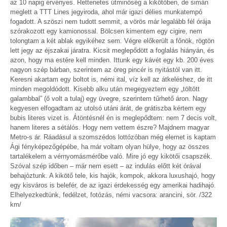
az 10 napig érvényes. Rettenetes útminőség a kikötőben, de simán
meglett a TTT Lines jegyiroda, ahol már igazi délies munkatempó
fogadott. A szöszi nem tudott semmit, a vörös már legalább fél órája
szórakozott egy kamionossal. Bölcsen kimentem egy cigire, nem
tolongtam a két ablak egyikéhez sem. Végre előkerült a főnök, rögtön
lett jegy az éjszakai járatra. Kicsit meglepődött a foglalás hiányán, és
azon, hogy ma estére kell minden. Ittunk egy kávét egy kb. 200 éves
nagyon szép bárban, szerintem az öreg pincér is nyitástól van itt.
Keresni akartam egy boltot is, némi ital, víz kell az átkeléshez, de itt
minden megoldódott. Kisebb alku után megegyeztem egy „töltött
galambbal” (ő volt a tulaj) egy üvegre, szerintem tűrhető áron. Nagy
kegyesen elfogadtam az utolsó utáni árát, de grátiszba kértem egy
bubis literes vizet is. Átöntésnél én is meglepődtem: nem 7 decis volt,
hanem literes a sétálós. Hogy nem vettem észre? Majdnem magyar
Metro-s ár. Ráadásul a szomszédos lottózóban még elemet is kaptam
Ági fényképezőgépébe, ha már voltam olyan hülye, hogy az összes
tartalékelem a vérnyomásmérőbe való. Mire jó egy kikötői csapszék.
Szóval szép időben – már nem esett – az indulás előtt két órával
behajóztunk. A kikötő tele, kis hajók, kompok, akkora luxushajó, hogy
egy kisváros is belefér, de az igazi érdekesség egy amerikai hadihajó.
Elhelyezkedtünk, fedélzet, fotózás, némi vacsora: arancini, sör. /322
km/