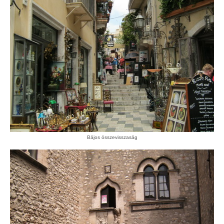
Bájos összevisszaság