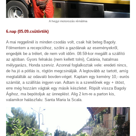
A hegyi motorozás rémálma
6.nap (05.09.csütörtök)
A mai reggelinél is minden csodás volt, csak hát beteg Bagoly.
Fölmentem a recepcióhoz, szólni a gazdának az eseményekről,
engedjék be a trélert, de nem volt időm. 08.59-kor megállt a szállító
az ajtóban. Gyors felrakás (nem kellett tolni), Catánia, hatalmas
mélygarázs, Honda szerviz. Azonnal foglalkoztak vele: eredeti nincs,
de ha jó a pótlás is, rögtön megcsinálják. A legtovább az tartott, amíg
megtalálták az odavaló bovden-véget. Kaptam egy kemény 10,- eurós
számlát, a szállítás ingyen van. Adtam is a szerelőnek egy + ötöst,
erre még hozzám vágtak egy másik készletet. Röpült vissza Bagoly
Ágihoz, ma bepótoljuk az ünneplést. Alig 2 km-re a parton kis,
valamikor halászfalu: Santa Maria la Scala.