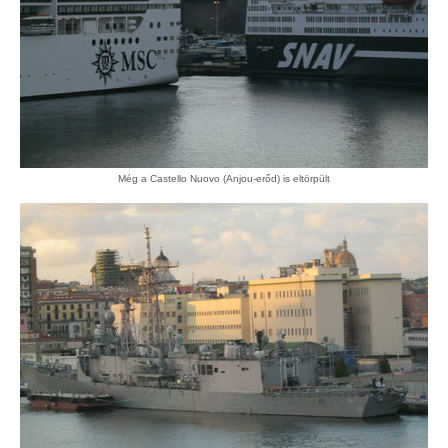
Még a Castello Nuovo (Anjou-erőd) is eltörpült