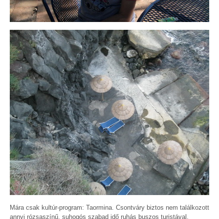
Mára csak kultúr-program: Taormina. Csontváry biztos nem találkozott
annyi rózsaszínű, suhogós szabad idő ruhás buszos turistával.