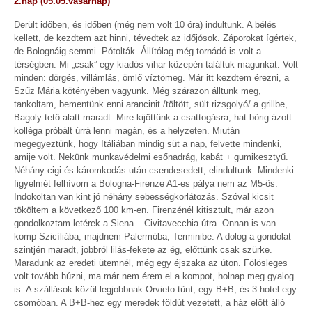
2.nap (05.05.vasárnap)
Derült időben, és időben (még nem volt 10 óra) indultunk. A bélés
kellett, de kezdtem azt hinni, tévedtek az időjósok. Záporokat ígértek,
de Bolognáig semmi. Pótolták. Állítólag még tornádó is volt a
térségben. Mi „csak” egy kiadós vihar közepén találtuk magunkat. Volt
minden: dörgés, villámlás, ömlő víztömeg. Már itt kezdtem érezni, a
Szűz Mária kötényében vagyunk. Még szárazon álltunk meg,
tankoltam, bementünk enni arancinit /töltött, sült rizsgolyó/ a grillbe,
Bagoly tető alatt maradt. Mire kijöttünk a csattogásra, hat bőrig ázott
kolléga próbált úrrá lenni magán, és a helyzeten. Miután
megegyeztünk, hogy Itáliában mindig süt a nap, felvette mindenki,
amije volt. Nekünk munkavédelmi esőnadrág, kabát + gumikesztyű.
Néhány cigi és káromkodás után csendesedett, elindultunk. Mindenki
figyelmét felhívom a Bologna-Firenze A1-es pálya nem az M5-ös.
Indokoltan van kint jó néhány sebességkorlátozás. Szóval kicsit
tököltem a következő 100 km-en. Firenzénél kitisztult, már azon
gondolkoztam letérek a Siena – Civitavecchia útra. Onnan is van
komp Szicíliába, majdnem Palermóba, Terminibe. A dolog a gondolat
szintjén maradt, jobbról lilás-fekete az ég, előttünk csak szürke.
Maradunk az eredeti ütemnél, még egy éjszaka az úton. Fölösleges
volt tovább húzni, ma már nem érem el a kompot, holnap meg gyalog
is. A szállások közül legjobbnak Orvieto tűnt, egy B+B, és 3 hotel egy
csomóban. A B+B-hez egy meredek földút vezetett, a ház előtt álló