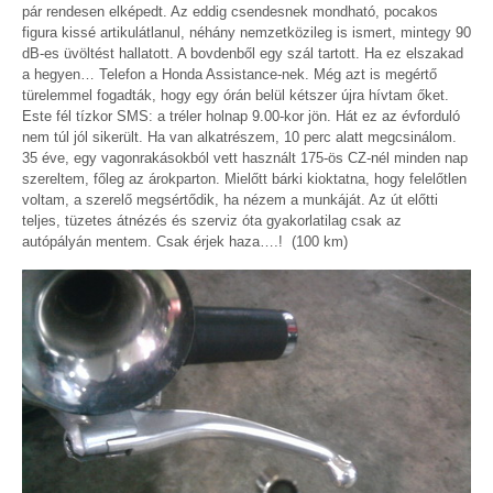
pár rendesen elképedt. Az eddig csendesnek mondható, pocakos
figura kissé artikulátlanul, néhány nemzetközileg is ismert, mintegy 90
dB-es üvöltést hallatott. A bovdenből egy szál tartott. Ha ez elszakad
a hegyen… Telefon a Honda Assistance-nek. Még azt is megértő
türelemmel fogadták, hogy egy órán belül kétszer újra hívtam őket.
Este fél tízkor SMS: a tréler holnap 9.00-kor jön. Hát ez az évforduló
nem túl jól sikerült. Ha van alkatrészem, 10 perc alatt megcsinálom.
35 éve, egy vagonrakásokból vett használt 175-ös CZ-nél minden nap
szereltem, főleg az árokparton. Mielőtt bárki kioktatna, hogy felelőtlen
voltam, a szerelő megsértődik, ha nézem a munkáját. Az út előtti
teljes, tüzetes átnézés és szerviz óta gyakorlatilag csak az
autópályán mentem. Csak érjek haza….! (100 km)