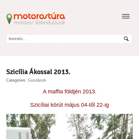
Navig
Szicília Ákossal 2013.
Categories:
Gurulások
A maffia földjén 2013.
Szicíliai körút május 04-től 22-ig