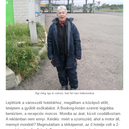
Ági még így is csinos, bár fel van háborodva
Lejöttünk a városszéli hotelokhoz, megálltam a középső előtt,
letéptem a gyűlölt esőkabátot. A Booking-listám szerinti legjobba
benéztem, a recepciós morcos. Mondta az árat, kicsit csodálkoztam.
A reklámban nem ennyi. Kérdés: miért a szomszéd, ahol a motor áll,
mennyit mondott? Megmutattam a térképemet, az ő hotelje volt a 2-