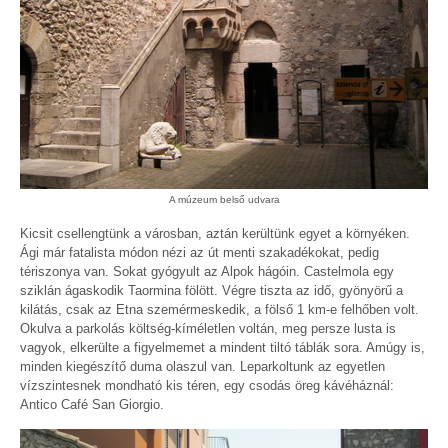
A múzeum belső udvara
Kicsit csellengtünk a városban, aztán kerültünk egyet a környéken.
Ági már fatalista módon nézi az út menti szakadékokat, pedig
tériszonya van. Sokat gyógyult az Alpok hágóin. Castelmola egy
sziklán ágaskodik Taormina fölött. Végre tiszta az idő, gyönyörű a
kilátás, csak az Etna szemérmeskedik, a fölső 1 km-e felhőben volt.
Okulva a parkolás költség-kíméletlen voltán, meg persze lusta is
vagyok, elkerülte a figyelmemet a mindent tiltó táblák sora. Amúgy is,
minden kiegészítő duma olaszul van. Leparkoltunk az egyetlen
vízszintesnek mondható kis téren, egy csodás öreg kávéháznál:
Antico Café San Giorgio.