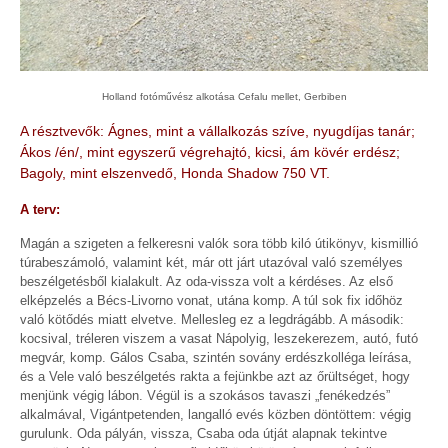
Holland fotóművész alkotása Cefalu mellet, Gerbiben
A résztvevők: Ágnes, mint a vállalkozás szíve, nyugdíjas tanár;
Ákos /én/, mint egyszerű végrehajtó, kicsi, ám kövér erdész;
Bagoly, mint elszenvedő, Honda Shadow 750 VT.
A terv:
Magán a szigeten a felkeresni valók sora több kiló útikönyv, kismillió
túrabeszámoló, valamint két, már ott járt utazóval való személyes
beszélgetésből kialakult. Az oda-vissza volt a kérdéses. Az első
elképzelés a Bécs-Livorno vonat, utána komp. A túl sok fix időhöz
való kötődés miatt elvetve. Mellesleg ez a legdrágább. A második:
kocsival, tréleren viszem a vasat Nápolyig, leszekerezem, autó, futó
megvár, komp. Gálos Csaba, szintén sovány erdészkolléga leírása,
és a Vele való beszélgetés rakta a fejünkbe azt az őrültséget, hogy
menjünk végig lábon. Végül is a szokásos tavaszi „fenékedzés”
alkalmával, Vigántpetenden, langalló evés közben döntöttem: végig
gurulunk. Oda pályán, vissza, Csaba oda útját alapnak tekintve