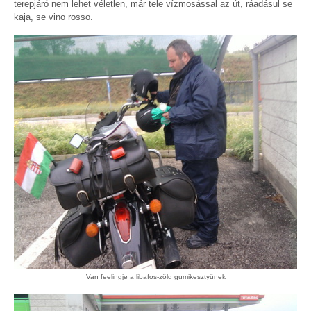
terepjáró nem lehet véletlen, már tele vízmosással az út, ráadásul se
kaja, se vino rosso.
Van feelingje a libafos-zöld gumikesztyűnek