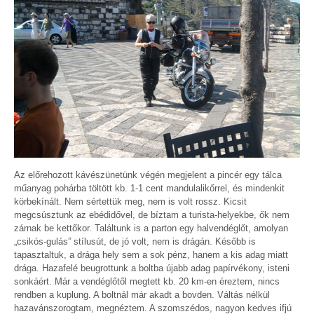
Az előrehozott kávészünetünk végén megjelent a pincér egy tálca
műanyag pohárba töltött kb. 1-1 cent mandulalikőrrel, és mindenkit
körbekínált. Nem sértettük meg, nem is volt rossz. Kicsit
megcsúsztunk az ebédidővel, de bíztam a turista-helyekbe, ők nem
zárnak be kettőkor. Találtunk is a parton egy halvendéglőt, amolyan
„csikós-gulás” stílusút, de jó volt, nem is drágán. Később is
tapasztaltuk, a drága hely sem a sok pénz, hanem a kis adag miatt
drága. Hazafelé beugrottunk a boltba újabb adag papírvékony, isteni
sonkáért. Már a vendéglőtől megtett kb. 20 km-en éreztem, nincs
rendben a kuplung. A boltnál már akadt a bovden. Váltás nélkül
hazavánszorogtam, megnéztem. A szomszédos, nagyon kedves ifjú