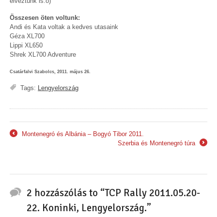
élveztünk is:o)
Összesen öten voltunk:
Andi és Kata voltak a kedves utasaink
Géza XL700
Lippi XL650
Shrek XL700 Adventure
Csatárfalvi Szabolcs, 2011. május 26.
Tags:
Lengyelország
Montenegró és Albánia – Bogyó Tibor 2011.
←
Szerbia és Montenegró túra
→
2 hozzászólás to “TCP Rally 2011.05.20-
22. Koninki, Lengyelország.”