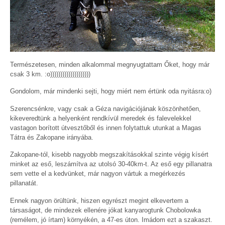
Természetesen, minden alkalommal megnyugtattam Őket, hogy már
csak 3 km. :o))))))))))))))))))))
Gondolom, már mindenki sejti, hogy miért nem értünk oda nyitásra:o)
Szerencsénkre, vagy csak a Géza navigációjának köszönhetően,
kikeveredtünk a helyenként rendkívül meredek és falevelekkel
vastagon borított útvesztőből és innen folytattuk utunkat a Magas
Tátra és Zakopane irányába.
Zakopane-tól, kisebb nagyobb megszakításokkal szinte végig kísért
minket az eső, leszámítva az utolsó 30-40km-t. Az eső egy pillanatra
sem vette el a kedvünket, már nagyon vártuk a megérkezés
pillanatát.
Ennek nagyon örültünk, hiszen egyrészt megint elkevertem a
társaságot, de mindezek ellenére jókat kanyarogtunk Chobolowka
(remélem, jó írtam) környékén, a 47-es úton. Imádom ezt a szakaszt.