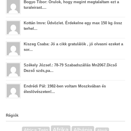
Bogyo Tibor: Orulok, hogy megint megtalaltam ezt a
turaleirast....
Kottán Imre: Üdvözlet. Érdekelne egy max 150 kg össz
terhel...
Kiszeg Csaba: Jó a cikk gratulálók , jó olvasni ezeket a
sor...
Székely József.: 78-79 Szabadszállás Mn2067.Dicső
Dezső szds,pa...
Endrédi Pál: 1982-ben voltam Moszkvában és
éleslövészeten!...
Régiók
Afrika
Albánia
Africa Twin
Alpok