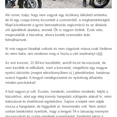
Aki ismer, tudja, hogy nem vagyok egy érzékeny lelkületű emberke,
de itt egy csepp könny kicsordult a szememből, a meghatódottságtól.
Majd következett a gyors bemutatkozás regisztráció és az általunk
vitt ajándékok átadása, aminek Ők is nagyon örültek. Ezek után,
megmutatták a házunkat, ahova kisebb szenvedés árán
felmálháztunk.
Itt már nagyon fáradtak voltunk és nem vágytunk másra,csak fürdésre
és némi italra, ami rendesen meg is hozta a várt eredményt:o))))
Az esti koncert, 21.00-kor kezdődött, amiről kicsit lecsúsztunk, de
nem kezdték el nélkülünk, mert a koncertet, megelőzte egy magyar
nyelvű üdvözlés (megint elérzékenyültem:o) ) jelenlétünket, hatalmas
ováció fogadta. A lengyel vendégszeretet és nyitottság áthatotta
minden porcikánkat!
A buli nagyon jó volt. Ezután, mindenki, ismétlem mindenki, feljött a
házunkhoz, ahol egy elég komoly hangulatú sütögetés alakult ki, némi
italozással és énekléssel egybekötve. Sajnos a képek nem adják
vissza a hangulatot, de higgyétek el, fenomenális volt. Nem utolsó
sorban betekintést nyertünk, hogy a lengyel TA-s társaság mennyire
összeszokott és szinte mindenki ismerősként, barátként tekint a