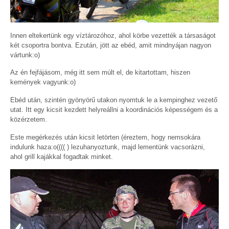
Innen eltekertünk egy víztározóhoz, ahol körbe vezették a társaságot
két csoportra bontva. Ezután, jött az ebéd, amit mindnyájan nagyon
vártunk:o)
Az én fejfájásom, még itt sem múlt el, de kitartottam, hiszen
kemények vagyunk:o)
Ebéd után, szintén gyönyörű utakon nyomtuk le a kempinghez vezető
utat. Itt egy kicsit kezdett helyreállni a koordinációs képességem és a
közérzetem.
Este megérkezés után kicsit letörten (éreztem, hogy nemsokára
indulunk haza:o(((( ) lezuhanyoztunk, majd lementünk vacsorázni,
ahol grill kajákkal fogadtak minket.