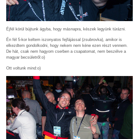
Éjfél körül bújtunk ágyba, hogy másnapra, készek legyünk túrázni.
Én fél 5-kor keltem iszonyatos fejfájással (zsubrovka), amikor is
elkezdtem gondolkodni, hogy nekem nem kéne ezen részt vennem.
De hát, csak nem hagyom cserben a csapatomat, nem beszélve a
magyar becsületről:o)
Ott voltunk mind:o)