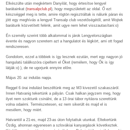
Elkészülte után megkértem Danyilát, hogy értesítse lengyel
barátainkat (
transalpclub.pl
), hogy megszületett az oldal. Ő ezt
készséggel meg is tette, amire rögtön regisztráltak is nálunk páran és
jött egy meghívás a lengyel Transalp club vezetőségétől, amit Wojtek
barátunk közvetített felénk, amit ugye nem lehet visszautasítani:o)
Én személy szerint több alkalommal is járok Lengyelországban
évente és nagyon szeretem azt a hangulatot és légkört, ami ott fogad
rendszeresen.
Gondolom, ezzel a többiek is így lesznek ezután, mert egy nagyon jó
hangulatú találkozóra cipeltem el Őket (remélem, hogy Ők is így
látják:o) ), de ne ugorjunk ennyire előre.
Május 20. az indulás napja.
Reggel 6 órai indulást beszéltünk meg az M3 kivezető szakaszáról.
Innen Hatvanig tekertünk a pályán. Csak halkan jegyzem meg, hogy
ilyet nem szoktunk csinálni, de a 13 órai tábor nyitásra szerettünk
volna odaérni. Természetesen, ez nem sikerült és majd el is
mesélem, hogy miért.
Hatvantól a 21-es, majd 23-as úton folytattuk utunkat. Eltekertünk
Ózdig, ahonnan egyenesen a szlovákiai kanyargások következtek.