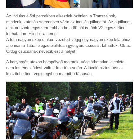
Az indulás előtti percekben elkezdek özönleni a Transzalpok,
mindenki katonás sorrendben várta az indulás pillanatát. Az a pillanat,
amikor szinte egyszerre robban be a 80-nál is több V2 egyszerűen
leírhatatlan. Elindult a sereg!
A túra nagyon szép utakon vezetett végig egy nagyon szép kilátóhoz,
ahonnan a Tátra lélegzetelállítóan gyönyörű csúcsait láthattuk. Ők az
Ördög csúcsának nevezik ezt a helyet.
A kanyargós utakon hömpölygő motorok, végeláthatatlan jelenléte
nem kis érdeklődést váltott ki a túra során. A kiváló biztosításnak
köszönhetően, végig egyben maradt a társaság.