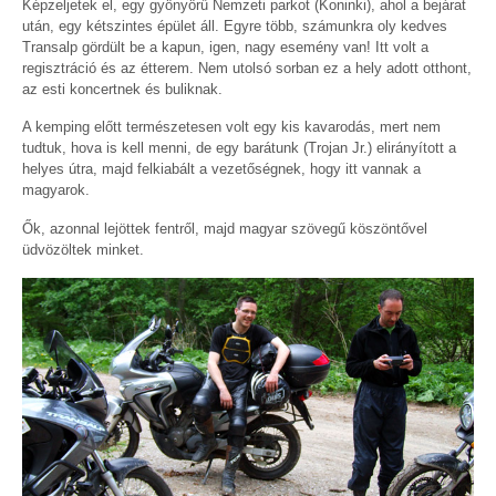
Képzeljetek el, egy gyönyörű Nemzeti parkot (Koninki), ahol a bejárat
után, egy kétszintes épület áll. Egyre több, számunkra oly kedves
Transalp gördült be a kapun, igen, nagy esemény van! Itt volt a
regisztráció és az étterem. Nem utolsó sorban ez a hely adott otthont,
az esti koncertnek és buliknak.
A kemping előtt természetesen volt egy kis kavarodás, mert nem
tudtuk, hova is kell menni, de egy barátunk (Trojan Jr.) elirányított a
helyes útra, majd felkiabált a vezetőségnek, hogy itt vannak a
magyarok.
Ők, azonnal lejöttek fentről, majd magyar szövegű köszöntővel
üdvözöltek minket.