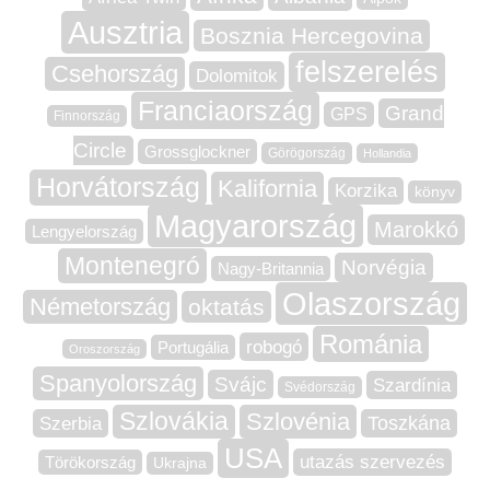
Ausztria
Bosznia Hercegovina
felszerelés
Csehország
Dolomitok
Franciaország
Grand
GPS
Finnország
Circle
Grossglockner
Görögország
Hollandia
Horvátország
Kalifornia
Korzika
könyv
Magyarország
Marokkó
Lengyelország
Montenegró
Norvégia
Nagy-Britannia
Olaszország
Németország
oktatás
Románia
robogó
Portugália
Oroszország
Spanyolország
Svájc
Szardínia
Svédország
Szlovákia
Szlovénia
Szerbia
Toszkána
USA
utazás szervezés
Törökország
Ukrajna