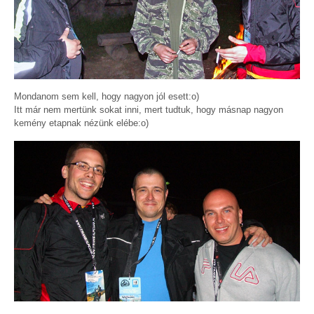
Mondanom sem kell, hogy nagyon jól esett:o)
Itt már nem mertünk sokat inni, mert tudtuk, hogy másnap nagyon
kemény etapnak nézünk elébe:o)