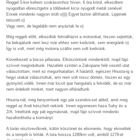
Reggel 5-kor keltem szokásomhoz híven. 6 óra körül, elkezdtem
nyugodtan ébresztgetni a többieket kicsi nyugodt metál zenével.
Ennek mindenki nagyon örült:o)))) Egyet bizton állíthatok, Lippinek
tetszett:o)
Vagy nem, de legalább nem anyáztak le:o)
Még reggeli előtt, elkezdtük felmálházni a motorokat, hiszen sejtettük,
ha bekajálunk nem lesz már ehhez sem kedvünk, sem energiánk:o)
Így is volt, mert még motorra szállni sem volt kedvünk.
Következett a búcsú pillanata. Elköszöntünk mindenkitől, majd fájó
szívvel megindultunk. Hazafelé szintén a Zakopane felé vezető utat
választottam, mert ez megunhatatlan. A határtól, egészen Hnusta-ig a
hegyi utakat választottuk, ami nem volt rossz döntés, hiszen ez egy
gyönyörű vidék. Innen már kicsit ipar hangulatú a felvidék, de ez már
nem érdekelt minket, mert nagyon elfáradtunk.
Hnusta-nál, meg benyomtunk egy pár szendvicset abból, amit meg
reggel az Andi készített nekünk. Innen egyenesen haza Sahy és a
2/A. Intettünk egy pát egymásnak, majd fájó szívvel mindenki
hazafordította a kormányt.
A túrán résztvevőknek, külön köszönet és elismerés, hogy elviseltek
és a tempót is bírták. A túra hossza 1280km volt, amiből 1279-et