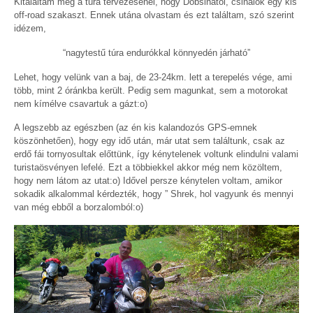
Kitaláltam még a túra tervezésénél, hogy Dobsinától, csinálok egy kis
off-road szakaszt. Ennek utána olvastam és ezt találtam, szó szerint
idézem,
“nagytestű túra endurókkal könnyedén járható”
Lehet, hogy velünk van a baj, de 23-24km. lett a terepelés vége, ami
több, mint 2 óránkba került. Pedig sem magunkat, sem a motorokat
nem kímélve csavartuk a gázt:o)
A legszebb az egészben (az én kis kalandozós GPS-emnek
köszönhetően), hogy egy idő után, már utat sem találtunk, csak az
erdő fái tornyosultak előttünk, így kénytelenek voltunk elindulni valami
turistaösvényen lefelé. Ezt a többiekkel akkor még nem közöltem,
hogy nem látom az utat:o) Idővel persze kénytelen voltam, amikor
sokadik alkalommal kérdezték, hogy ” Shrek, hol vagyunk és mennyi
van még ebből a borzalomból:o)