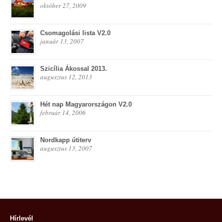
október 27, 2009
Csomagolási lista V2.0
január 13, 2007
Szicília Ákossal 2013.
augusztus 12, 2013
Hét nap Magyarországon V2.0
február 14, 2006
Nordkapp útiterv
augusztus 13, 2007
Hírlevél