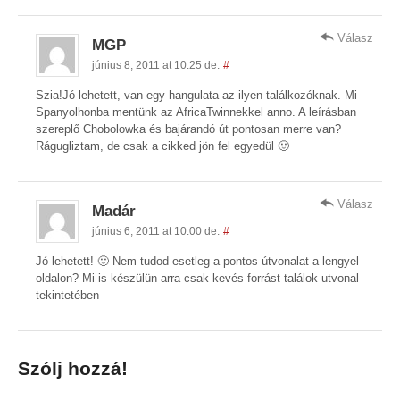
Válasz
MGP
június 8, 2011 at 10:25 de.
#
Szia!Jó lehetett, van egy hangulata az ilyen találkozóknak. Mi
Spanyolhonba mentünk az AfricaTwinnekkel anno. A leírásban
szereplő Chobolowka és bajárandó út pontosan merre van?
Rágugliztam, de csak a cikked jön fel egyedül 🙂
Válasz
Madár
június 6, 2011 at 10:00 de.
#
Jó lehetett! 🙂 Nem tudod esetleg a pontos útvonalat a lengyel
oldalon? Mi is készülün arra csak kevés forrást találok utvonal
tekintetében
Szólj hozzá!