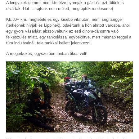
A lengyelek semmit nem kímélve nyomják a gázt és ezt tőlünk is
elvárták. Hát…. rajtunk nem múlott, megtéptük rendesen:o)
Kb.30+ km. megtétele és egy kisebb vita után, némi segítséggel
(térképnek hívják és Lippinek), odaértünk a hőn áhított városba, ahol
egy gyors vásárlást abszolváltunk az esti dinom-dánomra való
felkészülés miatt, egy tankolással egybekötve, mert másnap reggel a
túra indulásánál, tele tankkal kellett jelentkezni.
A megérkezés, egyszerűen fantasztikus volt!