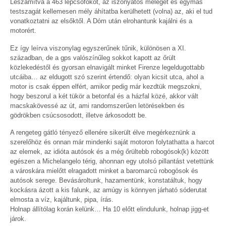
Leszámítva a 463 lépcsőfokot, az iszonyatos meleget és egymás
testszagát kellemesen mély áhítatba kerülhetett (volna) az, aki el tud
vonatkoztatni az elsőktől. A Dóm után elrohantunk kajálni és a
motorért.
Ez így leírva viszonylag egyszerűnek tűnik, különösen a XI.
században, de a gps valószínűleg sokkot kapott az őrült
közlekedéstől és gyorsan elnavigált minket Firenze legeldugottabb
utcáiba… az eldugott szó szerint értendő: olyan kicsit utca, ahol a
motor is csak éppen elfért, amikor pedig már kezdtük megszokni,
hogy beszorul a két tükör a betonfal és a házfal közé, akkor vált
macskakövessé az út, ami randomszerűen letörésekben és
gödrökben csúcsosodott, illetve árkosodott be.
A rengeteg gátló tényező ellenére sikerült élve megérkeznünk a
szerelőhöz és onnan már mindenki saját motoron folytathatta a harcot
az elemek, az idióta autósok és a még őrültebb robogósok(k) között
egészen a Michelangelo térig, ahonnan egy utolsó pillantást vetettünk
a városkára mielőtt elragadott minket a baromarcú robogósok és
autósok serege. Bevásároltunk, hazamentünk, konstatáltuk, hogy
kockásra ázott a kis falunk, az amúgy is könnyen járható sóderutat
elmosta a víz, kajáltunk, pipa, írás.
Holnap állítólag korán kelünk… Ha 10 előtt elindulunk, holnap jigg-et
járok.