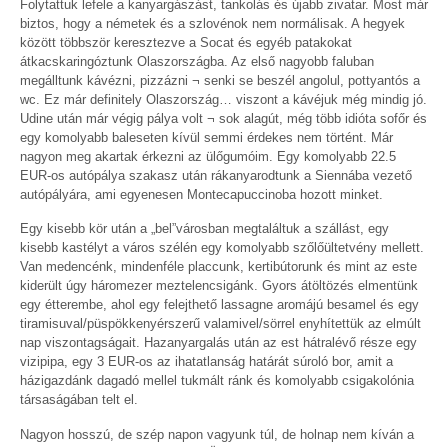
Folytattuk lefele a kanyargászást, tankolás és újabb zivatar. Most már
biztos, hogy a németek és a szlovénok nem normálisak. A hegyek
között többször keresztezve a Socat és egyéb patakokat
átkacskaringóztunk Olaszországba. Az első nagyobb faluban
megálltunk kávézni, pizzázni ¬ senki se beszél angolul, pottyantós a
wc. Ez már definitely Olaszország… viszont a kávéjuk még mindig jó.
Udine után már végig pálya volt ¬ sok alagút, még több idióta sofőr és
egy komolyabb baleseten kívül semmi érdekes nem történt. Már
nagyon meg akartak érkezni az ülőgumóim. Egy komolyabb 22.5
EUR-os autópálya szakasz után rákanyarodtunk a Siennába vezető
autópályára, ami egyenesen Montecapuccinoba hozott minket.
Egy kisebb kör után a „bel”városban megtaláltuk a szállást, egy
kisebb kastélyt a város szélén egy komolyabb szőlőültetvény mellett.
Van medencénk, mindenféle placcunk, kertibútorunk és mint az este
kiderült úgy háromezer meztelencsigánk. Gyors átöltözés elmentünk
egy étterembe, ahol egy felejthető lassagne aromájú besamel és egy
tiramisuval/püspökkenyérszerű valamivel/sörrel enyhítettük az elmúlt
nap viszontagságait. Hazanyargalás után az est hátralévő része egy
vizipipa, egy 3 EUR-os az ihatatlanság határát súroló bor, amit a
házigazdánk dagadó mellel tukmált ránk és komolyabb csigakolónia
társaságában telt el.
Nagyon hosszú, de szép napon vagyunk túl, de holnap nem kíván a