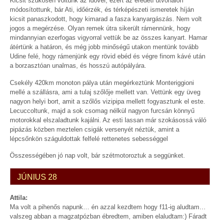
Kicsit szűkösen voltunk az idővel, ezért az eredeti útvonalon
módosítottunk, bár Ati, időérzék, és térképészeti ismeretek híján
kicsit panaszkodott, hogy kimarad a fasza kanyargászás. Nem volt
jogos a megérzése. Olyan remek útra sikerült rámennünk, hogy
mindannyian ezerfogas vigyorral vettük be az összes kanyart. Hamar
átértünk a határon, és még jobb minőségű utakon mentünk tovább
Udine felé, hogy rámenjünk egy rövid ebéd és végre finom kávé után
a borzasztóan unalmas, és hosszú autópályára.
Csekély 420km monoton pálya után megérkeztünk Monteriggioni
mellé a szállásra, ami a tulaj szőlője mellett van. Vettünk egy üveg
nagyon helyi bort, amit a szőlős vizipipa mellett fogyasztunk el este.
Lecuccoltunk, majd a sok csomag nélkül nagyon furcsán könnyű
motorokkal elszaladtunk kajálni. Az esti lassan már szokásossá váló
pipázás közben meztelen csigák versenyét néztük, amint a
lépcsőnkön száguldottak felfelé rettenetes sebességgel
Összességében jó nap volt, bár szétmotoroztuk a seggünket.
JÚNIUS 28
Attila:
Ma volt a pihenős napunk… én azzal kezdtem hogy f11-ig aludtam…
valszeg abban a magzatpózban ébredtem, amiben elaludtam:) Fáradt