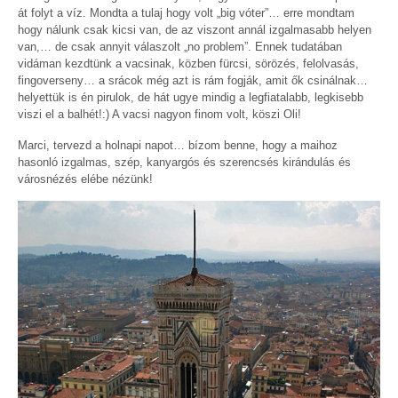
át folyt a víz. Mondta a tulaj hogy volt „big vóter”… erre mondtam
hogy nálunk csak kicsi van, de az viszont annál izgalmasabb helyen
van,… de csak annyit válaszolt „no problem”. Ennek tudatában
vidáman kezdtünk a vacsinak, közben fürcsi, sörözés, felolvasás,
fingoverseny… a srácok még azt is rám fogják, amit ők csinálnak…
helyettük is én pirulok, de hát ugye mindig a legfiatalabb, legkisebb
viszi el a balhét!:) A vacsi nagyon finom volt, köszi Oli!
Marci, tervezd a holnapi napot… bízom benne, hogy a maihoz
hasonló izgalmas, szép, kanyargós és szerencsés kirándulás és
városnézés elébe nézünk!