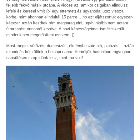
feljebb fekvő másik utcába. A vicces az, amikor csigában elindulsz
lefelé és keresel vmit (pl egy éttermet) és ugyanoda jutsz vissza
körbe, mint ahonnan elindultál 15 perce… no ezt eljátszottuk egyszer-
kétszer, aztán kezdtek rám megharagudni, úgyh inkább nem adtam
útmutatást onnantól kezdve. A navi képességeimet ismét sikerült
mindenkiben megerősíteni asszem!:))
Most megint sörözés, dumcsizás, élménybeszámoló, pipázás… aztán
szundi és készülünk a holnapi napra. Reméljük hasonlóan ragyogóan
napsütéses szép időnk lesz, mint ma volt!