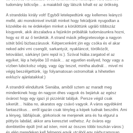
tudomány bölcsője… a maiakból úgy látszik kihalt ez az örökség.
A strandolás király volt! Egyből letelepedtünk egy kellemes leányzó
mellé, aki monokinivel invitált minket hogy feküdjünk nyugodtan a
közelébe és ne érdekeljen minket a körülöttünk ugráló többszáz
kisgyerek, akik átszaladva a fejünkön próbálták tudomásunkra hozni,
hogy ez itt az ő területük. A strand másik jellegzetessége a nagyon
sötét bőrű bizbaszárusok. Kétpercenként jön egy csóka és el akar
neked adni vmi csengőt, sarkantyút, nyakláncot, törölközőt,
tetoválást, sárkányt (ami repül is:). Szóval hiába zargatod el az
egyiket, lép a helyébe 10 másik… az egyetlen esélyed, hogy vagy a
vízben lubickolsz végig, vagy úgy teszel, mintha aludnál… mivel mi
végig beszélgettünk, így folyamatosan ostromoltak a hihetetlen
exkluzív ajánlataikkal:)
A strandról elindultunk Sienába, amiből sztem az maradt meg
mindenkinek hogy én nagyon éhes vagyok és bejártuk az egész
óvárost hogy egy igazi jó pizzériát találjuk. Persze végül csak
sikerült… hiába no, akaratos egy csávó vagyok. A város egyébként
fantasztikus… erről igazán csak tényleg a képek tudnak beszélni. Ami
a lényeg, lábfájósak, görkorisok ne menjenek arra és ha elgurul a
pöttyös labdád, akkor arra keresztet vethetsz. Az óváros egy
dombtetőre épült (mit ad isten, mint az összes többi toszkán város:)
és elég meredeken kell felmenni egyik utcából egy párhuzamosan