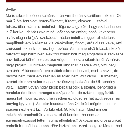
Attila:
Ma is sikerült időben kelnünk… én vmi 9 után sikerültem felkelni, Oli
már 7 óta fent volt, borotválkozott, fürdött, olvasott… szóval
felkészülten várta az indulást. Hüjje ez a gyerök, hogy szabadnapon
is 7-kor kel, dehát ugye minél idősebb az ember, annál kevesebb
alvás elég neki:)) A „szokásos” módon indult a reggel: elindultunk,
megálltunk egy kellemes kis kávézóban, finom, erős olasz kávé, vmi
croissont, szendvics, oszt go tovább. A mai nap első feladatai közé
tartozott egy bármilyen elektrobizbasz bolt meglátogatása a szokásos
navi bölcső kütyű beszerzése végett… persze sikertelenül. A másik
nagy projekt Oli hirtelen megnyúlt láncának cseréje volt, vmi helyi
szakinál. A lánccserés projektünk sikeresebb volt, mint a navis, de
persze nem ment egyszerűen és főleg nem volt olcsó. Én személy
szerint elsírtam volna magam az összeg hallatán, de Oli kemény
volt… láttam ugyan hogy kicsit bepárásodik a szeme, behorpad a
homloka és elkezd remegni a szája széle, de aztán meggyőztük
magunkat, hogy az adott helyzetben ez olcsó és hát szükséges (és
tényleg így volt!). A motor leadása utána Oli felült mögém… no ez
szépen nézhetett ki… 75 kiló elöl, 90 kiló hátul. Majd minden
indulásnál emelhettük volna az első kereket, ha nem az
egyensúlyozással lettem volna elfoglalva:)) A közös motorozásunkat
próbáltuk minél hosszabb időre biztosítani, ezért hagytuk Marcit, had