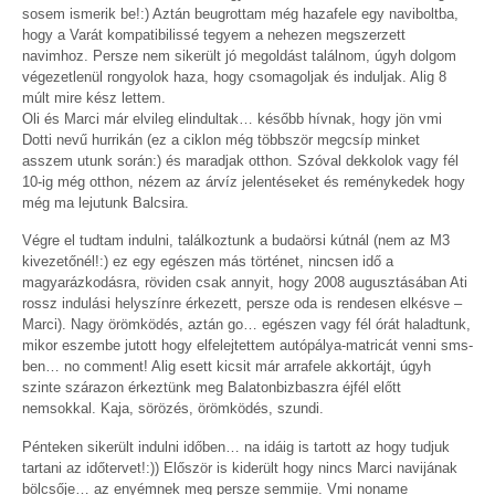
sosem ismerik be!:) Aztán beugrottam még hazafele egy naviboltba,
hogy a Varát kompatibilissé tegyem a nehezen megszerzett
navimhoz. Persze nem sikerült jó megoldást találnom, úgyh dolgom
végezetlenül rongyolok haza, hogy csomagoljak és induljak. Alig 8
múlt mire kész lettem.
Oli és Marci már elvileg elindultak… később hívnak, hogy jön vmi
Dotti nevű hurrikán (ez a ciklon még többször megcsíp minket
asszem utunk során:) és maradjak otthon. Szóval dekkolok vagy fél
10-ig még otthon, nézem az árvíz jelentéseket és reménykedek hogy
még ma lejutunk Balcsira.
Végre el tudtam indulni, találkoztunk a budaörsi kútnál (nem az M3
kivezetőnél!:) ez egy egészen más történet, nincsen idő a
magyarázkodásra, röviden csak annyit, hogy 2008 augusztásában Ati
rossz indulási helyszínre érkezett, persze oda is rendesen elkésve –
Marci). Nagy örömködés, aztán go… egészen vagy fél órát haladtunk,
mikor eszembe jutott hogy elfelejtettem autópálya-matricát venni sms-
ben… no comment! Alig esett kicsit már arrafele akkortájt, úgyh
szinte szárazon érkeztünk meg Balatonbizbaszra éjfél előtt
nemsokkal. Kaja, sörözés, örömködés, szundi.
Pénteken sikerült indulni időben… na idáig is tartott az hogy tudjuk
tartani az időtervet!:)) Először is kiderült hogy nincs Marci navijának
bölcsője… az enyémnek meg persze semmije. Vmi noname