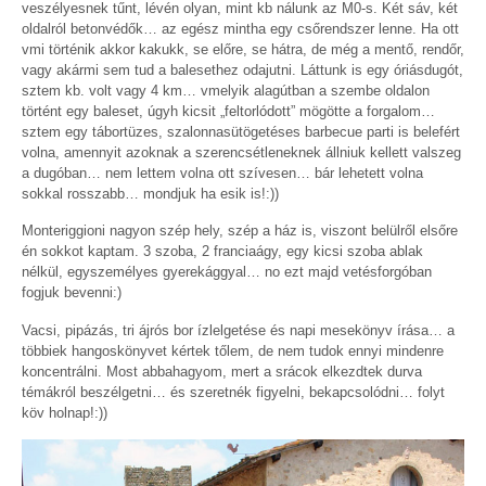
veszélyesnek tűnt, lévén olyan, mint kb nálunk az M0-s. Két sáv, két
oldalról betonvédők… az egész mintha egy csőrendszer lenne. Ha ott
vmi történik akkor kakukk, se előre, se hátra, de még a mentő, rendőr,
vagy akármi sem tud a balesethez odajutni. Láttunk is egy óriásdugót,
sztem kb. volt vagy 4 km… vmelyik alagútban a szembe oldalon
történt egy baleset, úgyh kicsit „feltorlódott” mögötte a forgalom…
sztem egy tábortüzes, szalonnasütögetéses barbecue parti is belefért
volna, amennyit azoknak a szerencsétleneknek állniuk kellett valszeg
a dugóban… nem lettem volna ott szívesen… bár lehetett volna
sokkal rosszabb… mondjuk ha esik is!:))
Monteriggioni nagyon szép hely, szép a ház is, viszont belülről elsőre
én sokkot kaptam. 3 szoba, 2 franciaágy, egy kicsi szoba ablak
nélkül, egyszemélyes gyerekággyal… no ezt majd vetésforgóban
fogjuk bevenni:)
Vacsi, pipázás, tri ájrós bor ízlelgetése és napi mesekönyv írása… a
többiek hangoskönyvet kértek tőlem, de nem tudok ennyi mindenre
koncentrálni. Most abbahagyom, mert a srácok elkezdtek durva
témákról beszélgetni… és szeretnék figyelni, bekapcsolódni… folyt
köv holnap!:))