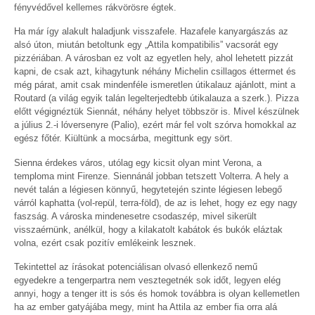
fényvédővel kellemes rákvörösre égtek.
Ha már így alakult haladjunk visszafele. Hazafele kanyargászás az
alsó úton, miután betoltunk egy „Attila kompatibilis” vacsorát egy
pizzériában. A városban ez volt az egyetlen hely, ahol lehetett pizzát
kapni, de csak azt, kihagytunk néhány Michelin csillagos éttermet és
még párat, amit csak mindenféle ismeretlen útikalauz ajánlott, mint a
Routard (a világ egyik talán legelterjedtebb útikalauza a szerk.). Pizza
előtt végignéztük Siennát, néhány helyet többször is. Mivel készülnek
a július 2.-i lóversenyre (Palio), ezért már fel volt szórva homokkal az
egész főtér. Kiültünk a mocsárba, megittunk egy sört.
Sienna érdekes város, utólag egy kicsit olyan mint Verona, a
temploma mint Firenze. Siennánál jobban tetszett Volterra. A hely a
nevét talán a légiesen könnyű, hegytetején szinte légiesen lebegő
várról kaphatta (vol-repül, terra-föld), de az is lehet, hogy ez egy nagy
faszság. A városka mindenesetre csodaszép, mivel sikerült
visszaérnünk, anélkül, hogy a kilakatolt kabátok és bukók eláztak
volna, ezért csak pozitív emlékeink lesznek.
Tekintettel az írásokat potenciálisan olvasó ellenkező nemű
egyedekre a tengerpartra nem vesztegetnék sok időt, legyen elég
annyi, hogy a tenger itt is sós és homok továbbra is olyan kellemetlen
ha az ember gatyájába megy, mint ha Attila az ember fia orra alá