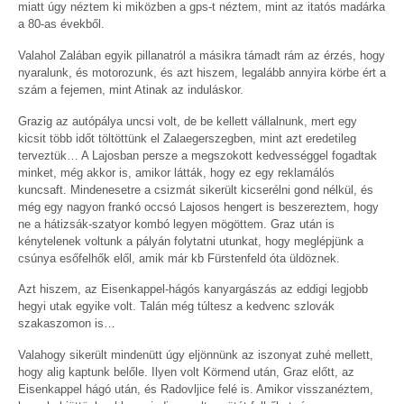
miatt úgy néztem ki miközben a gps-t néztem, mint az itatós madárka
a 80-as évekből.
Valahol Zalában egyik pillanatról a másikra támadt rám az érzés, hogy
nyaralunk, és motorozunk, és azt hiszem, legalább annyira körbe ért a
szám a fejemen, mint Atinak az induláskor.
Grazig az autópálya uncsi volt, de be kellett vállalnunk, mert egy
kicsit több időt töltöttünk el Zalaegerszegben, mint azt eredetileg
terveztük… A Lajosban persze a megszokott kedvességgel fogadtak
minket, még akkor is, amikor látták, hogy ez egy reklamálós
kuncsaft. Mindenesetre a csizmát sikerült kicserélni gond nélkül, és
még egy nagyon frankó occsó Lajosos hengert is beszereztem, hogy
ne a hátizsák-szatyor kombó legyen mögöttem. Graz után is
kénytelenek voltunk a pályán folytatni utunkat, hogy meglépjünk a
csúnya esőfelhők elől, amik már kb Fürstenfeld óta üldöznek.
Azt hiszem, az Eisenkappel-hágós kanyargászás az eddigi legjobb
hegyi utak egyike volt. Talán még túltesz a kedvenc szlovák
szakaszomon is…
Valahogy sikerült mindenütt úgy eljönnünk az iszonyat zuhé mellett,
hogy alig kaptunk belőle. Ilyen volt Körmend után, Graz előtt, az
Eisenkappel hágó után, és Radovljice felé is. Amikor visszanéztem,