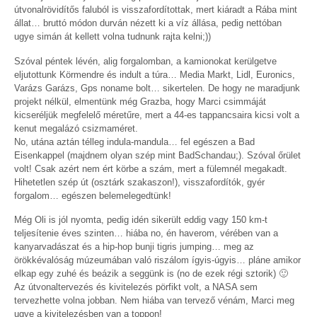
útvonalrövidítős faluból is visszafordítottak, mert kiáradt a Rába mint
állat… bruttó módon durván nézett ki a víz állása, pedig nettóban
ugye simán át kellett volna tudnunk rajta kelni;))
Szóval péntek lévén, alig forgalomban, a kamionokat kerülgetve
eljutottunk Körmendre és indult a túra… Media Markt, Lidl, Euronics,
Varázs Garázs, Gps noname bolt… sikertelen. De hogy ne maradjunk
projekt nélkül, elmentünk még Grazba, hogy Marci csimmáját
kicseréljük megfelelő méretűre, mert a 44-es tappancsaira kicsi volt a
kenut megalázó csizmaméret.
No, utána aztán télleg indula-mandula… fel egészen a Bad
Eisenkappel (majdnem olyan szép mint BadSchandau;). Szóval őrület
volt! Csak azért nem ért körbe a szám, mert a fülemnél megakadt.
Hihetetlen szép út (osztárk szakaszon!), visszafordítók, gyér
forgalom… egészen belemelegedtünk!
Még Oli is jól nyomta, pedig idén sikerült eddig vagy 150 km-t
teljesítenie éves szinten… hiába no, én haverom, vérében van a
kanyarvadászat és a hip-hop bunji tigris jumping… meg az
örökkévalóság múzeumában való riszálom ígyis-úgyis… pláne amikor
elkap egy zuhé és beázik a seggünk is (no de ezek régi sztorik) 🙂
Az útvonaltervezés és kivitelezés pörfikt volt, a NASA sem
tervezhette volna jobban. Nem hiába van tervező vénám, Marci meg
ugye a kivitelezésben van a toppon!