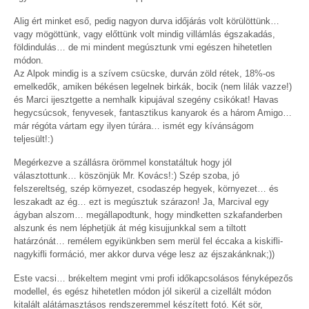
Alig ért minket eső, pedig nagyon durva időjárás volt körülöttünk…
vagy mögöttünk, vagy előttünk volt mindig villámlás égszakadás,
földindulás… de mi mindent megúsztunk vmi egészen hihetetlen
módon.
Az Alpok mindig is a szívem csücske, durván zöld rétek, 18%-os
emelkedők, amiken békésen legelnek birkák, bocik (nem lilák vazze!)
és Marci ijesztgette a nemhalk kipujával szegény csikókat! Havas
hegycsúcsok, fenyvesek, fantasztikus kanyarok és a három Amigo…
már régóta vártam egy ilyen túrára… ismét egy kívánságom
teljesült!:)
Megérkezve a szállásra örömmel konstatáltuk hogy jól
választottunk… köszönjük Mr. Kovács!:) Szép szoba, jó
felszereltség, szép környezet, csodaszép hegyek, környezet… és
leszakadt az ég… ezt is megúsztuk szárazon! Ja, Marcival egy
ágyban alszom… megállapodtunk, hogy mindketten szkafanderben
alszunk és nem léphetjük át még kisujjunkkal sem a tiltott
határzónát… remélem egyikünkben sem merül fel éccaka a kiskifli-
nagykifli formáció, mer akkor durva vége lesz az éjszakánknak;))
Este vacsi… brékeltem megint vmi profi időkapcsolásos fényképezős
modellel, és egész hihetetlen módon jól sikerül a cizellált módon
kitalált alátámasztásos rendszeremmel készített fotó. Két sör,