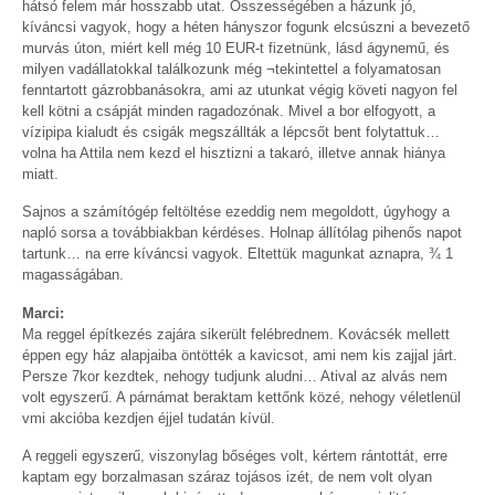
hátsó felem már hosszabb utat. Összességében a házunk jó,
kíváncsi vagyok, hogy a héten hányszor fogunk elcsúszni a bevezető
murvás úton, miért kell még 10 EUR-t fizetnünk, lásd ágynemű, és
milyen vadállatokkal találkozunk még ¬tekintettel a folyamatosan
fenntartott gázrobbanásokra, ami az utunkat végig követi nagyon fel
kell kötni a csápját minden ragadozónak. Mivel a bor elfogyott, a
vízipipa kialudt és csigák megszállták a lépcsőt bent folytattuk…
volna ha Attila nem kezd el hisztizni a takaró, illetve annak hiánya
miatt.
Sajnos a számítógép feltöltése ezeddig nem megoldott, úgyhogy a
napló sorsa a továbbiakban kérdéses. Holnap állítólag pihenős napot
tartunk… na erre kíváncsi vagyok. Eltettük magunkat aznapra, ¾ 1
magasságában.
Marci:
Ma reggel építkezés zajára sikerült felébrednem. Kovácsék mellett
éppen egy ház alapjaiba öntötték a kavicsot, ami nem kis zajjal járt.
Persze 7kor kezdtek, nehogy tudjunk aludni… Atival az alvás nem
volt egyszerű. A párnámat beraktam kettőnk közé, nehogy véletlenül
vmi akcióba kezdjen éjjel tudatán kívül.
A reggeli egyszerű, viszonylag bőséges volt, kértem rántottát, erre
kaptam egy borzalmasan száraz tojásos izét, de nem volt olyan