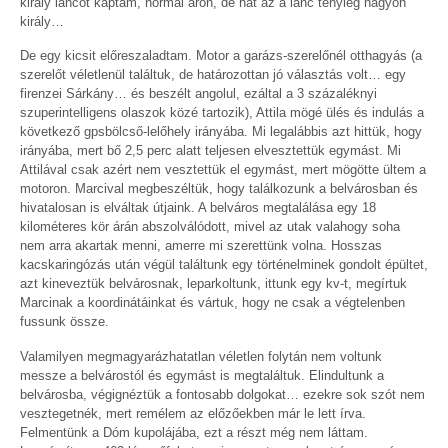
király láncot kaptam, normál áron, de hát az a lánc tényleg nagyon
király…
De egy kicsit előreszaladtam. Motor a garázs-szerelőnél otthagyás (a
szerelőt véletlenül találtuk, de határozottan jó választás volt… egy
firenzei Sárkány… és beszélt angolul, ezáltal a 3 százaléknyi
szuperintelligens olaszok közé tartozik), Attila mögé ülés és indulás a
következő gpsbölcső-lelőhely irányába. Mi legalábbis azt hittük, hogy
irányába, mert bő 2,5 perc alatt teljesen elvesztettük egymást. Mi
Attilával csak azért nem vesztettük el egymást, mert mögötte ültem a
motoron. Marcival megbeszéltük, hogy találkozunk a belvárosban és
hivatalosan is elváltak útjaink. A belváros megtalálása egy 18
kilométeres kör árán abszolválódott, mivel az utak valahogy soha
nem arra akartak menni, amerre mi szerettünk volna. Hosszas
kacskaringózás után végül találtunk egy történelminek gondolt épültet,
azt kineveztük belvárosnak, leparkoltunk, ittunk egy kv-t, megírtuk
Marcinak a koordinátáinkat és vártuk, hogy ne csak a végtelenben
fussunk össze.
Valamilyen megmagyarázhatatlan véletlen folytán nem voltunk
messze a belvárostól és egymást is megtaláltuk. Elindultunk a
belvárosba, végignéztük a fontosabb dolgokat… ezekre sok szót nem
vesztegetnék, mert remélem az előzőekben már le lett írva.
Felmentünk a Dóm kupolájába, ezt a részt még nem láttam.