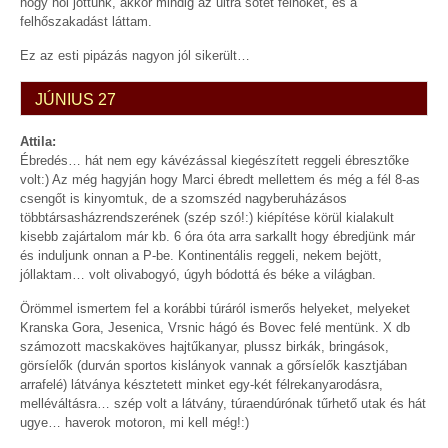
hogy hol jöttünk, akkor mindig az ultra sötét felhőket, és a
felhőszakadást láttam.
Ez az esti pipázás nagyon jól sikerült…
JÚNIUS 27
Attila:
Ébredés… hát nem egy kávézással kiegészített reggeli ébresztőke
volt:) Az még hagyján hogy Marci ébredt mellettem és még a fél 8-as
csengőt is kinyomtuk, de a szomszéd nagyberuházásos
többtársasházrendszerének (szép szó!:) kiépítése körül kialakult
kisebb zajártalom már kb. 6 óra óta arra sarkallt hogy ébredjünk már
és induljunk onnan a P-be. Kontinentális reggeli, nekem bejött,
jóllaktam… volt olivabogyó, úgyh bódottá és béke a világban.
Örömmel ismertem fel a korábbi túráról ismerős helyeket, melyeket
Kranska Gora, Jesenica, Vrsnic hágó és Bovec felé mentünk. X db
számozott macskaköves hajtűkanyar, plussz birkák, bringások,
görsíelők (durván sportos kislányok vannak a gőrsíelők kasztjában
arrafelé) látványa késztetett minket egy-két félrekanyarodásra,
melléváltásra… szép volt a látvány, túraendúrónak tűrhető utak és hát
ugye… haverok motoron, mi kell még!:)