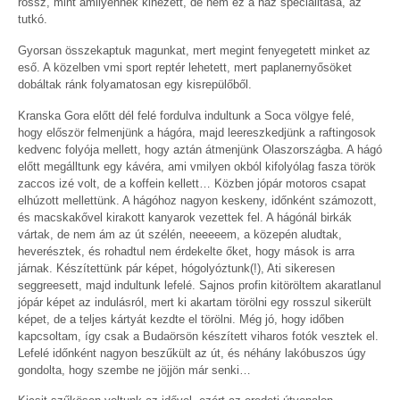
rossz, mint amilyennek kinézett, de nem ez a ház specialitása, az
tutkó.
Gyorsan összekaptuk magunkat, mert megint fenyegetett minket az
eső. A közelben vmi sport reptér lehetett, mert paplanernyősöket
dobáltak ránk folyamatosan egy kisrepülőből.
Kranska Gora előtt dél felé fordulva indultunk a Soca völgye felé,
hogy először felmenjünk a hágóra, majd leereszkedjünk a raftingosok
kedvenc folyója mellett, hogy aztán átmenjünk Olaszországba. A hágó
előtt megálltunk egy kávéra, ami vmilyen okból kifolyólag fasza török
zaccos izé volt, de a koffein kellett… Közben jópár motoros csapat
elhúzott mellettünk. A hágóhoz nagyon keskeny, időnként számozott,
és macskakővel kirakott kanyarok vezettek fel. A hágónál birkák
vártak, de nem ám az út szélén, neeeeem, a közepén aludtak,
heverésztek, és rohadtul nem érdekelte őket, hogy mások is arra
járnak. Készítettünk pár képet, hógolyóztunk(!), Ati sikeresen
seggreesett, majd indultunk lefelé. Sajnos profin kitöröltem akaratlanul
jópár képet az indulásról, mert ki akartam törölni egy rosszul sikerült
képet, de a teljes kártyát kezdte el törölni. Még jó, hogy időben
kapcsoltam, így csak a Budaörsön készített viharos fotók vesztek el.
Lefelé időnként nagyon beszűkült az út, és néhány lakóbuszos úgy
gondolta, hogy szembe ne jöjjön már senki…