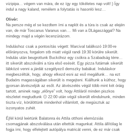
vizipipa… végem van mára, de ez így egy tökéletes nap volt!:) Így
indul a nagy kaland, remélem a folytatás is hasonló lesz…
Olivér:
Na persze még el se kezdtem írni a naplót és a túra is csak az elején
van, de már Toscanus Varanus van…. Mi van a DLágaszággal? Na
mindegy majd a végén lecenzúrázom.
Induláshoz csak a pontosítás végett: Marcival találkozó 19:00-re
előirányozva, forgalom stb miatt végül randi 19:30 körülre sikerült.
Indulás után beugrottunk Buckóhoz egy csókra a Szabadság térre…
itt sikerült abszolválni a túra első esését. Egy pizza futárnak sikerült
lábközé venni a járdát szegélyező demszky babákat. Induláskor
megbeszéltük, hogy, ahogy elkezd esni az eső megállunk… na ezt
Budaörs magasságában sikerült is megejteni. Kiálltunk a kúthoz, hogy
gyorsan átvészeljük az esőt. Az átvészelés végül több mint két óráig
tartott, aminek nagy „előnye” volt, hogy Attiláról minden piszkos
részletet megtudtunk 🙂 22:00 után végül sikerült elindulnunk, minden
tiszta víz, körülöttünk mindenhol villámlott, de megúsztuk az
iszonyatos zuhét.
Éjfél körül leértünk Balatonra és Attila otthoni elemózsiás
csomagjának abszolválása után eltettük magunkat. Attila állítólag le
fogja írni, hogy elfelejtett autópálya matricát venni, de ez már csak