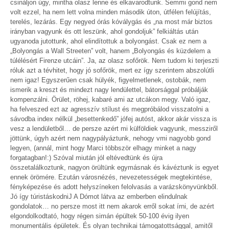
csináljon úgy, mintha olasz lenne és elkavarodtunk. Semmi gond nem
volt ezzel, ha nem lett volna minden második úton, útfélen felújítás,
terelés, lezárás. Egy negyed órás kóválygás és „na most már biztos
irányban vagyunk és ott leszünk, ahol gondoljuk” felkiáltás után
ugyanoda jutottunk, ahol elindítottuk a bolyongást. Csak ez nem a
„Bolyongás a Wall Streeten” volt, hanem „Bolyongás és küzdelem a
túlélésért Firenze utcáin”. Ja, az olasz sofőrök. Nem tudom ki terjeszti
róluk azt a tévhitet, hogy jó sofőrök, mert ez így szerintem abszolútli
nem igaz! Egyszerűen csak hülyék, figyelmetlenek, ostobák, nem
ismerik a kreszt és mindezt nagy lendülettel, bátorsággal próbálják
kompenzálni. Örület, röhej, kabaré ami az utcákon megy. Való igaz,
ha felveszed ezt az agresszív stílust és megpróbálod visszatolni a
sávodba index nélkül „besettenkedő” jófej autóst, akkor akár vissza is
vesz a lendületből… de persze azért mi külföldiek vagyunk, messziről
jöttünk, úgyh azért nem nagypályáztunk, nehogy vmi nagyobb gond
legyen, (annál, mint hogy Marci többször elhagy minket a nagy
forgatagban!:) Szóval miután jól eltévedtünk és újra
összetalálkoztunk, nagyon örültünk egymásnak és kávéztunk is egyet
ennek örömére. Ezután városnézés, nevezetességek megtekintése,
fényképezése és adott helyszíneken felolvasás a varázskönyvünkből.
Jó így túristáskodniJ A Dómot látva az emberben elindulnak
gondolatok… no persze most itt nem akarok erről sokat írni, de azért
elgondolkodtató, hogy régen simán épültek 50-100 évig ilyen
monumentális épületek. És olyan technikai támogatottsággal, amitől