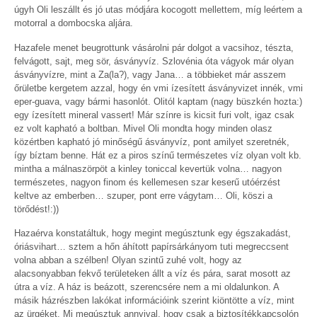
úgyh Oli leszállt és jó utas módjára kocogott mellettem, míg leértem a
motorral a dombocska aljára.
Hazafele menet beugrottunk vásárolni pár dolgot a vacsihoz, tészta,
felvágott, sajt, meg sör, ásványvíz. Szlovénia óta vágyok már olyan
ásványvízre, mint a Za(la?), vagy Jana… a többieket már asszem
őrületbe kergetem azzal, hogy én vmi ízesített ásványvizet innék, vmi
eper-guava, vagy bármi hasonlót. Olitól kaptam (nagy büszkén hozta:)
egy ízesített mineral vassert! Már színre is kicsit furi volt, igaz csak
ez volt kapható a boltban. Mivel Oli mondta hogy minden olasz
közértben kapható jó minőségű ásványvíz, pont amilyet szeretnék,
így bíztam benne. Hát ez a piros színű természetes víz olyan volt kb.
mintha a málnaszörpöt a kinley toniccal kevertük volna… nagyon
természetes, nagyon finom és kellemesen szar keserű utóérzést
keltve az emberben… szuper, pont erre vágytam… Oli, köszi a
törődést!:))
Hazaérva konstatáltuk, hogy megint megúsztunk egy égszakadást,
óriásvihart… sztem a hőn áhított papírsárkányom tuti megreccsent
volna abban a szélben! Olyan szintű zuhé volt, hogy az
alacsonyabban fekvő területeken állt a víz és pára, sarat mosott az
útra a víz. A ház is beázott, szerencsére nem a mi oldalunkon. A
másik házrészben lakókat információink szerint kiöntötte a víz, mint
az ürgéket. Mi megúsztuk annyival, hogy csak a biztosítékkapcsolón