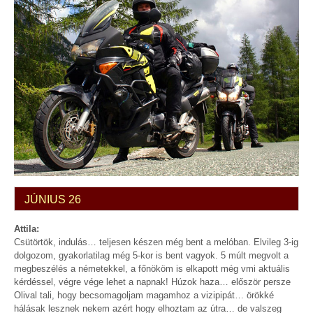
JÚNIUS 26
Attila:
Csütörtök, indulás… teljesen készen még bent a melóban. Elvileg 3-ig
dolgozom, gyakorlatilag még 5-kor is bent vagyok. 5 múlt megvolt a
megbeszélés a németekkel, a főnököm is elkapott még vmi aktuális
kérdéssel, végre vége lehet a napnak! Húzok haza… először persze
Olival tali, hogy becsomagoljam magamhoz a vizipipát… örökké
hálásak lesznek nekem azért hogy elhoztam az útra… de valszeg