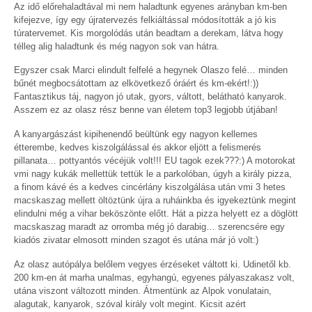
Az idő előrehaladtával mi nem haladtunk egyenes arányban km-ben
kifejezve, így egy újratervezés felkiáltással módosították a jó kis
túratervemet. Kis morgolódás után beadtam a derekam, látva hogy
télleg alig haladtunk és még nagyon sok van hátra.
Egyszer csak Marci elindult felfelé a hegynek Olaszo felé… minden
bűnét megbocsátottam az elkövetkező óráért és km-ekért!:))
Fantasztikus táj, nagyon jó utak, gyors, váltott, belátható kanyarok.
Asszem ez az olasz rész benne van életem top3 legjobb útjában!
A kanyargászást kipihenendő beültünk egy nagyon kellemes
étterembe, kedves kiszolgálással és akkor eljött a felismerés
pillanata… pottyantós vécéjük volt!!! EU tagok ezek???:) A motorokat
vmi nagy kukák mellettük tettük le a parkolóban, úgyh a király pizza,
a finom kávé és a kedves cincérlány kiszolgálása után vmi 3 hetes
macskaszag mellett öltöztünk újra a ruháinkba és igyekeztünk megint
elindulni még a vihar beköszönte előtt. Hát a pizza helyett ez a döglött
macskaszag maradt az orromba még jó darabig… szerencsére egy
kiadós zivatar elmosott minden szagot és utána már jó volt:)
Az olasz autópálya belőlem vegyes érzéseket váltott ki. Udinetől kb.
200 km-en át marha unalmas, egyhangú, egyenes pályaszakasz volt,
utána viszont változott minden. Átmentünk az Alpok vonulatain,
alagutak, kanyarok, szóval király volt megint. Kicsit azért