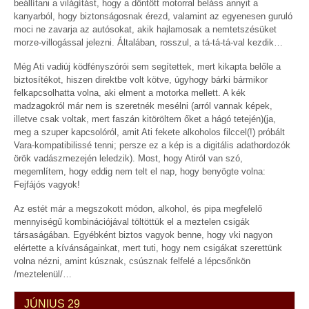
beállítani a világítást, hogy a döntött motorral beláss annyit a
kanyarból, hogy biztonságosnak érezd, valamint az egyenesen guruló
moci ne zavarja az autósokat, akik hajlamosak a nemtetszésüket
morze-villogással jelezni. Általában, rosszul, a tá-tá-tá-val kezdik…
Még Ati vadiúj ködfényszórói sem segítettek, mert kikapta belőle a
biztosítékot, hiszen direktbe volt kötve, úgyhogy bárki bármikor
felkapcsolhatta volna, aki elment a motorka mellett. A kék
madzagokról már nem is szeretnék mesélni (arról vannak képek,
illetve csak voltak, mert faszán kitöröltem őket a hágó tetején)(ja,
meg a szuper kapcsolóról, amit Ati fekete alkoholos filccel(!) próbált
Vara-kompatibilissé tenni; persze ez a kép is a digitális adathordozók
örök vadászmezején leledzik). Most, hogy Atiról van szó,
megemlítem, hogy eddig nem telt el nap, hogy benyögte volna:
Fejfájós vagyok!
Az estét már a megszokott módon, alkohol, és pipa megfelelő
mennyiségű kombinációjával töltöttük el a meztelen csigák
társaságában. Egyébként biztos vagyok benne, hogy vki nagyon
elértette a kívánságainkat, mert tuti, hogy nem csigákat szerettünk
volna nézni, amint kúsznak, csúsznak felfelé a lépcsőnkön
/meztelenül/…
JÚNIUS 29