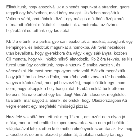
Elindultunk, hogy abszolváljuk a pihenős napunkat a strandon, gyors
reggeli egy kávézóban, majd irány nyugat. Útközben megláttuk
Volterra várát, ami többek között egy máig is működő középkorról
ottmaradt börtönt működtet. Lepakoltuk a motorokat az óváros
bejáratánál és tettünk egy kis sétát.
Kb 3ra értünk le a partra, gyorsan lepakoltuk a mocikat, átvágtunk egy
kempingen, és ledobtuk magunkat a homokba. Ati rövid nézelődés
után bevallotta, hogy gyerekkora óta vágyik egy sárkányra, közben
Oli mondta, hogy vki inkább nőkről álmodozik. Kb 2 óra fekvés, és kis
fürcsi után úgy döntöttünk, hogy elhúzunk Sienába vacsizni, és
városnézni. Na most nem egy gyors séta volt! Először megnéztük,
hogy júli 2-án hol lesz a Palio, már körbe volt szórva a tér homokkal,
vagyis inkább sárral, mert jól bevizezték), majd leültünk egy finom
sörre, hogy elkapjuk a hely hangulatát. Ezután nekiláttunk éttermet
keresni. Na ez eltartott egy kis ideig! Mire Ati ízlésének megfelelőt
találtunk, már sajgott a lábunk, de örülök, hogy Olaszországban Ati
végre ehetett egy megfelelő minőségű pizzát.
Hazafelé vaksötétben tettünk meg 12km-t, ami azért nem olyan jó
móka, mert a fent említett szuper kanyarok a Vara nem jól beállított
világításával kifejezetten kellemetlen élménynek számítanak. Ez még
a későbbiek során is okozott problémát, általában sokáig tart úgy