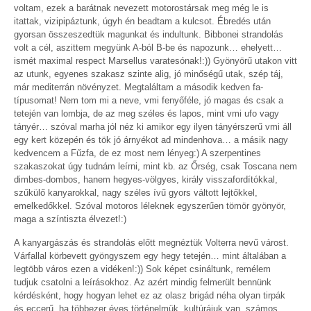
voltam, ezek a barátnak nevezett motorostársak meg még le is
itattak, vizipipáztunk, úgyh én beadtam a kulcsot. Ébredés után
gyorsan összeszedtük magunkat és indultunk. Bibbonei strandolás
volt a cél, aszittem megyünk A-ból B-be és napozunk… ehelyett…
ismét maximal respect Marsellus varatesónak!:)) Gyönyörű utakon vitt
az utunk, egyenes szakasz szinte alig, jó minőségű utak, szép táj,
már mediterrán növényzet. Megtaláltam a második kedven fa-
típusomat! Nem tom mi a neve, vmi fenyőféle, jó magas és csak a
tetején van lombja, de az meg széles és lapos, mint vmi ufo vagy
tányér… szóval marha jól néz ki amikor egy ilyen tányérszerű vmi áll
egy kert közepén és tök jó árnyékot ad mindenhova… a másik nagy
kedvencem a Fűzfa, de ez most nem lényeg:) A szerpentines
szakaszokat úgy tudnám leírni, mint kb. az Őrség, csak Toscana nem
dimbes-dombos, hanem hegyes-völgyes, király visszafordítókkal,
szűkülő kanyarokkal, nagy széles ívű gyors váltott lejtőkkel,
emelkedőkkel. Szóval motoros léleknek egyszerűen tömör gyönyör,
maga a színtiszta élvezet!:)
A kanyargászás és strandolás előtt megnéztük Volterra nevű várost.
Várfallal körbevett gyöngyszem egy hegy tetején… mint általában a
legtöbb város ezen a vidéken!:)) Sok képet csináltunk, remélem
tudjuk csatolni a leírásokhoz. Az azért mindig felmerült bennünk
kérdésként, hogy hogyan lehet ez az olasz brigád néha olyan tirpák
és eccerű, ha többezer éves történelmük, kultúrájuk van, számos