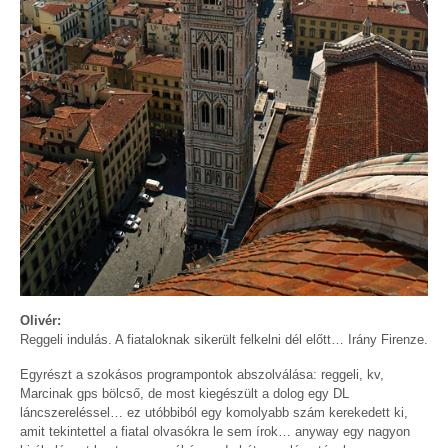
Olivér:
Reggeli indulás. A fiataloknak sikerült felkelni dél előtt… Irány Firenze.
Egyrészt a szokásos programpontok abszolválása: reggeli, kv,
Marcinak gps bölcső, de most kiegészült a dolog egy DL
láncszereléssel… ez utóbbiból egy komolyabb szám kerekedett ki,
amit tekintettel a fiatal olvasókra le sem írok… anyway egy nagyon