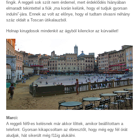
fingik. A reggeli sok szót nem érdemel, mert érdeklődés hiányában
elmaradt tekintettel a fiúk „ma korán kelünk, hogy el tudjuk gyorsan
indulni”-jára. Ennek az volt az előnye, hogy el tudtam olvasni néhány
száz oldalt a Toscan útikalauzból.
Holnap kirugdosok mindenkit az ágyból kilenckor az kúrvaélet!
Marci:
A reggeli fél9-es kelésnek már akkor lőttek, amikor beállítottam a
telefont. Gyorsan kikapcsoltam az ébresztőt, hogy még egy fél órát
aludjak, hát sikerült még f11ig alukálni.