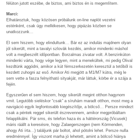
félúton jutott eszébe, de biztos, ami biztos én is megemlítem.
Marci:
Elhatároztuk, hogy közösen próbálunk on-line naplót vezetni
esténként, csak úgy mellékesen, hogy pipázás közben se
unatkozzunk…
El sem hiszem, hogy elindultunk… Bár ez az indulás majdnem olyan
jól sikerült, mint a tavalyi szlovák kezdés, amikor mindenki máshol
volt a megbeszélt időpontban. Borzalmas zivatar volt. A benzinkúton
mindenki várta, hogy vége legyen, mint a menekültek, mi pedig Olival
kezdtünk aggódni, amikor a kút fémszerkezetén keresztül a tetőből is
kezdett zuhogni az eső. Amikor Ati megjött a M1/M7 kútra, még le
sem vette a fasza felnyitható sityakját, már láttuk, körbe ér a szája a
fején.
Egyszerűen el sem hiszem, hogy sikerült megint otthon hagynom
vmit. Legutóbb sieléskor “csak” a síruhám maradt otthon, most meg a
navigáció egyik legfontosabb kiegészítője, a bölcső… Persze mindezt
csak a péntek reggel sikerült észrevennem, amikor megpróbáltam
felapplikálni. Pár sms, és telefon haza és a háttérország (Vicusek)
máris ráállt a keresésre, hogy Zalaegerszegen (nem Körmenden,
ahogy Ati írta…) találjunk pár boltot, ahol pótolni lehet. Persze nulla
eredménnyel. Így viszont marha jó lehetett, amint a bölcső hiánya