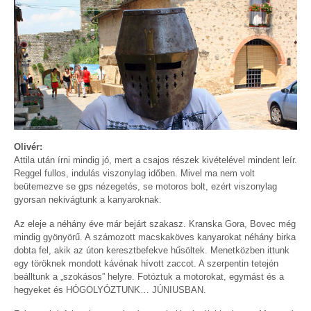
Olivér:
Attila után írni mindig jó, mert a csajos részek kivételével mindent leír.
Reggel fullos, indulás viszonylag időben. Mivel ma nem volt
beütemezve se gps nézegetés, se motoros bolt, ezért viszonylag
gyorsan nekivágtunk a kanyaroknak.
Az eleje a néhány éve már bejárt szakasz. Kranska Gora, Bovec még
mindig gyönyörű. A számozott macskaköves kanyarokat néhány birka
dobta fel, akik az úton keresztbefekve hűsöltek. Menetközben ittunk
egy töröknek mondott kávénak hívott zaccot. A szerpentin tetején
beálltunk a „szokásos” helyre. Fotóztuk a motorokat, egymást és a
hegyeket és HÓGOLYÓZTUNK… JÚNIUSBAN.