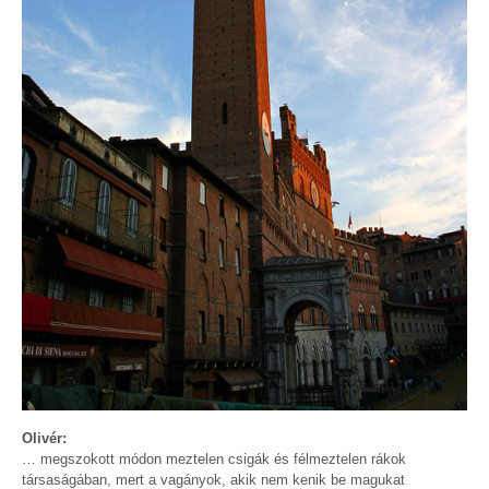
Olivér:
… megszokott módon meztelen csigák és félmeztelen rákok
társaságában, mert a vagányok, akik nem kenik be magukat