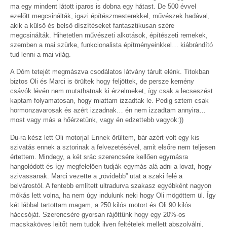
ma egy mindent látott iparos is dobna egy hátast. De 500 évvel
ezelőtt megcsinálták, igazi építészmesterekkel, művészek hadával,
akik a külső és belső díszítéseket fantasztikusan szére
megcsinálták. Hihetetlen művészeti alkotások, építészeti remekek,
szemben a mai szürke, funkcionalista építményeinkkel… kiábrándító
tud lenni a mai világ.
A Dóm tetejét megmászva csodálatos látvány tárult elénk. Titokban
biztos Oli és Marci is örültek hogy feljöttek, de persze kemény
csávók lévén nem mutathatnak ki érzelmeket, így csak a lecseszést
kaptam folyamatosan, hogy miattam izzadtak le. Pedig sztem csak
hormonzavarosak és azért izzadnak… én nem izzadtam annyira…
most vagy más a hőérzetünk, vagy én edzettebb vagyok:))
Du-ra kész lett Oli motorja! Ennek örültem, bár azért volt egy kis
szivatás ennek a sztorinak a felvezetésével, amit elsőre nem teljesen
értettem. Mindegy, a két srác szerencsére kellően egymásra
hangolódott és így megfelelően tudják egymás alá adni a lovat, hogy
szivassanak. Marci vezette a „rövidebb” utat a szaki felé a
belvárostól. A fentebb említett ultradurva szakasz egyébként nagyon
mókás lett volna, ha nem úgy indulunk neki hogy Oli mögöttem ül. Így
két lábbal tartottam magam, a 250 kilós motort és Oli 90 kilós
háccsóját. Szerencsére gyorsan rájöttünk hogy egy 20%-os
macskaköves lejtőt nem tudok ilyen feltételek mellett abszolválni,