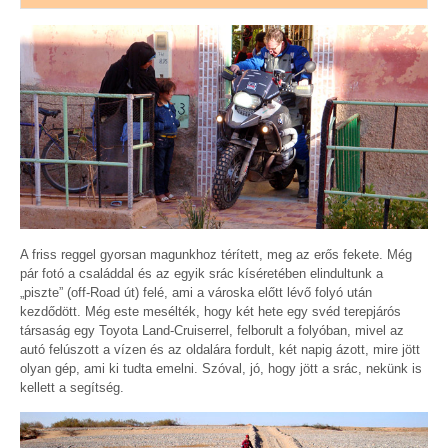
A friss reggel gyorsan magunkhoz térített, meg az erős fekete. Még
pár fotó a családdal és az egyik srác kíséretében elindultunk a
„piszte” (off-Road út) felé, ami a városka előtt lévő folyó után
kezdődött. Még este mesélték, hogy két hete egy svéd terepjárós
társaság egy Toyota Land-Cruiserrel, felborult a folyóban, mivel az
autó felúszott a vízen és az oldalára fordult, két napig ázott, mire jött
olyan gép, ami ki tudta emelni. Szóval, jó, hogy jött a srác, nekünk is
kellett a segítség.