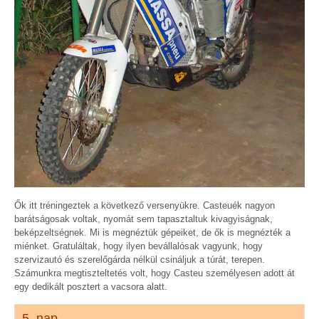
Ők itt tréningeztek a következő versenyükre. Casteuék nagyon
barátságosak voltak, nyomát sem tapasztaltuk kivagyiságnak,
beképzeltségnek. Mi is megnéztük gépeiket, de ők is megnézték a
miénket. Gratuláltak, hogy ilyen bevállalósak vagyunk, hogy
szervizautó és szerelőgárda nélkül csináljuk a túrát, terepen.
Számunkra megtiszteltetés volt, hogy Casteu személyesen adott át
egy dedikált posztert a vacsora alatt.
5. nap