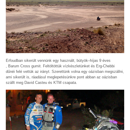
Erfoudban sikerült vennünk egy használt, bütyök–híjas 9 éves
, Barum Cross gumit. Feltöltöttük vízkészletünket és Erg-Chebbi
dűnéi felé vettük az irányt. Szerettünk volna egy oázisban megszállni,
ami sikerült is, ráadásul meglepetésünkre pont abban az oázisban
szállt meg David Casteu és KTM csapata.