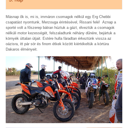
Másnap ők is, mi is, immáron csomagok nélkül egy Erg Chebbi
csapatást nyomtunk, Merzouga érintésével, Rissani felé! Aznap a
sporté volt a főszerep bátran húztuk a gázt, élveztük a csomagok
nélküli motor kezességét, felszaladtunk néhány dűnére, bejártuk a
környék úttalan útjait. Estére hulla fáradtan érkeztünk vissza az
oázisra, itt pár sör és finom étkek között kiértékeltük a körtúra
Dakaros élményeit.