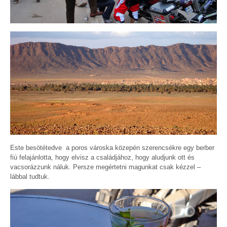
Este besötétedve a poros városka közepén szerencsékre egy berber
fiú felajánlotta, hogy elvisz a családjához, hogy aludjunk ott és
vacsorázzunk náluk. Persze megértetni magunkat csak kézzel –
lábbal tudtuk.