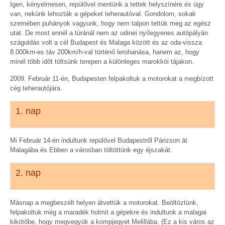
Igen, kényelmesen, repülővel mentünk a tettek helyszínére és úgy
van, nekünk lehozták a gépeket teherautóval. Gondolom, sokak
szemében puhányok vagyunk, hogy nem talpon tettük meg az egész
utat. De most ennél a túránál nem az udinei nyílegyenes autópályán
száguldás volt a cél Budapest és Malaga között és az oda-vissza
8.000km-es táv 200km/h-val történő lerohanása, hanem az, hogy
minél több időt töltsünk terepen a különleges marokkói tájakon.
2009. Február 11-én, Budapesten felpakoltuk a motorokat a megbízott
cég teherautójára.
1. nap
Mi Február 14-én indultunk repülővel Budapestről Párizson át
Malagába és Ebben a városban töltöttünk egy éjszakát.
2. nap
Másnap a megbeszélt helyen átvettük a motorokat. Beöltöztünk,
felpakoltuk még a maradék holmit a gépekre és indultunk a malagai
kikötőbe, hogy megvegyük a kompjegyet Melillába. (Ez a kis város az