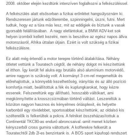
2008. október elején kezdtünk intenzíven foglalkozni a felkészüléssel.
A felkészülés alatt elsősorban a fizikai erőnlétet hangsúlyoznám ki.
Rendszeresen jártunk edzőterembe, szpinningelni, úszni, futni. Mert
tudtuk, hogy ez a túra más lesz, mit az eddigiek és
bíztunk a vasak
gyorsabb felállításában. A nagy elefántokat, a BMW ADV-ket sok
helyen izomból kellett kezelni, nem is beszélve az egész napos állva
motorozásról, Afrika úttalan útjain. Ezért is volt szükség a fizikai
felkészülésre.
Ez alatt még értendő a motor terepre történő átalakítása. Néhány
ötletet vettünk a Touratech cégtől, de néhány dolgot mi készítettünk
el itthon. Így került fel alulra egy brutális alsó alumínium motorvédő,
amire nagyon is szükség volt. A kormányt 3 cm-rel megemeltük és
előrehajtottuk, a könnyebb kezelhetőség, irányítás és az álló pozíció
komfortja miatt, beállítottuk a fék és kuplungkarokat, hogy kézre
essenek. Felszereltünk egy állítható, hosszabb váltókart, ami
megkönnyítette a krosszcsizmában történő váltást. Leszereltük a
közúton nagyon hasznos és kényelmes óriásplexit, és helyette
karbonból egy rövidebbet, sportosabbat készítettünk, az oldalsó kis
szélterelők is felkerültek a polcra. A felniket összeházasítottuk a
Continentál TKC80-as enduró abroncsaival
.-amit menet közben
kényszerből cross gumira váltottunk. A kofferekre felkerült a
Touratechtől 2db 2l-es benzintank is. A BOS sport kipufogó rendszert