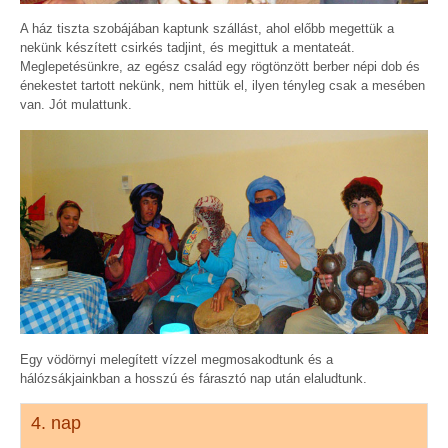
A ház tiszta szobájában kaptunk szállást, ahol előbb megettük a
nekünk készített csirkés tadjint, és megittuk a mentateát.
Meglepetésünkre, az egész család egy rögtönzött berber népi dob és
énekestet tartott nekünk, nem hittük el, ilyen tényleg csak a mesében
van. Jót mulattunk.
Egy vödörnyi melegített vízzel megmosakodtunk és a
hálózsákjainkban a hosszú és fárasztó nap után elaludtunk.
4. nap