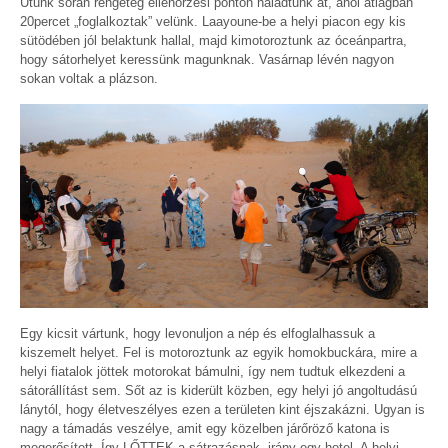
Utunk során rengeteg ellenőrzési ponton haladtunk át, ahol átlagban
20percet „foglalkoztak” velünk. Laayoune-be a helyi piacon egy kis
sütödében jól belaktunk hallal, majd kimotoroztunk az óceánpartra,
hogy sátorhelyet keressünk magunknak. Vasárnap lévén nagyon
sokan voltak a plázson.
Egy kicsit vártunk, hogy levonuljon a nép és elfoglalhassuk a
kiszemelt helyet. Fel is motoroztunk az egyik homokbuckára, mire a
helyi fiatalok jöttek motorokat bámulni, így nem tudtuk elkezdeni a
sátorállítást sem. Sőt az is kiderült közben, egy helyi jó angoltudású
lánytól, hogy életveszélyes ezen a területen kint éjszakázni. Ugyan is
nagy a támadás veszélye, amit egy közelben járőröző katona is
megerősített. Így LŐTTEK a sátrazásnak, irány egy hotel. A helyi