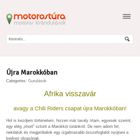
Navig
Újra Marokkóban
Categories:
Gurulások
Afrika visszavár
avagy a Chili Riders csapat újra Marokkóban!
Hol is kezdjem történetem, hiszen már tavaly írtam, egyesek szerint,
egy elég „short” sztorit a Marokkói túránkról. De nem adom fel,
nekilátok és megpróbálok egy izgalmasabb összefoglalót nyújtani a
kedves olvasónak.