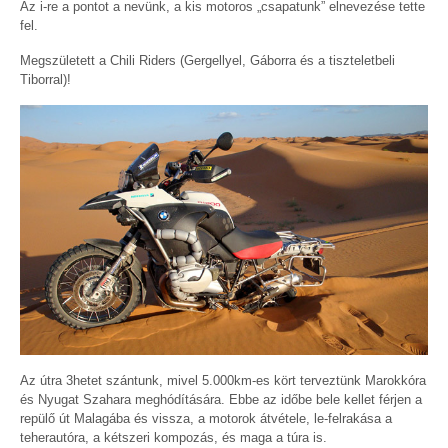
Az i-re a pontot a nevünk, a kis motoros „csapatunk” elnevezése tette
fel.
Megszületett a Chili Riders (Gergellyel, Gáborra és a tiszteletbeli
Tiborral)!
Az útra 3hetet szántunk, mivel 5.000km-es kört terveztünk Marokkóra
és Nyugat Szahara meghódítására. Ebbe az időbe bele kellet férjen a
repülő út Malagába és vissza, a motorok átvétele, le-felrakása a
teherautóra, a kétszeri kompozás, és maga a túra is.