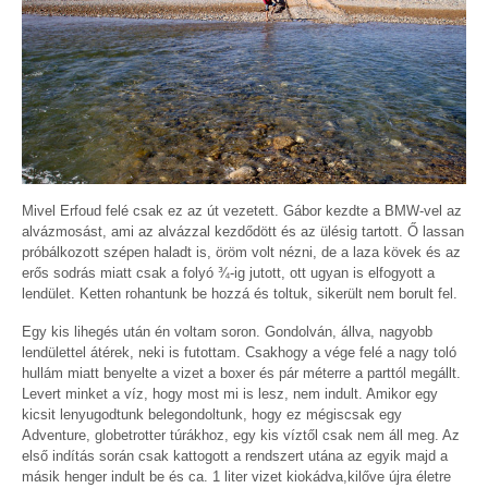
Mivel Erfoud felé csak ez az út vezetett. Gábor kezdte a BMW-vel az
alvázmosást, ami az alvázzal kezdődött és az ülésig tartott. Ő lassan
próbálkozott szépen haladt is, öröm volt nézni, de a laza kövek és az
erős sodrás miatt csak a folyó ¾-ig jutott, ott ugyan is elfogyott a
lendület. Ketten rohantunk be hozzá és toltuk, sikerült nem borult fel.
Egy kis lihegés után én voltam soron. Gondolván, állva, nagyobb
lendülettel átérek, neki is futottam. Csakhogy a vége felé a nagy toló
hullám miatt benyelte a vizet a boxer és pár méterre a parttól megállt.
Levert minket a víz, hogy most mi is lesz, nem indult. Amikor egy
kicsit lenyugodtunk belegondoltunk, hogy ez mégiscsak egy
Adventure, globetrotter túrákhoz, egy kis víztől csak nem áll meg. Az
első indítás során csak kattogott a rendszert utána az egyik majd a
másik henger indult be és ca. 1 liter vizet kiokádva,kilőve újra életre