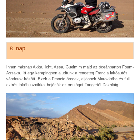
8. nap
Innen másnap Akka, Icht, Assa, Guelmim majd az óceánparton Foum-
Assaka. Itt egy kempingben aludtunk a rengeteg Francia lakóautós
vándorok között. Ezek a Francia öregek, eljönnek Marokkóba és full
extrás lakóbuszaikkal bejárják az országot Tangertől Dakhláig.