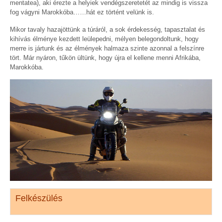
mentatea), aki érezte a helyiek vendégszeretetét az mindig is vissza
fog vágyni Marokkóba……hát ez történt velünk is.
Mikor tavaly hazajöttünk a túráról, a sok érdekesség, tapasztalat és
kihívás élménye kezdett leülepedni, mélyen belegondoltunk, hogy
merre is jártunk és az élmények halmaza szinte azonnal a felszínre
tört. Már nyáron, tűkön ültünk, hogy újra el kellene menni Afrikába,
Marokkóba.
Felkészülés