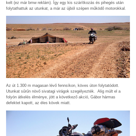
kelt (ez már bmw reklám). Így egy kis szárítkozás és pihegés után
folytathattuk az utunkat, a már az újból szépen működő motorokkal.
Az út 1.300 m magasan lévő fennsíkon, köves úton folytatódott.
Utunkat sűrűn növő sivatagi virágok szegélyezték. Alig múlt el a
folyón átkelés élménye, jött a következő akció, Gábor hármas
defektet kapott, az éles kövek miatt.