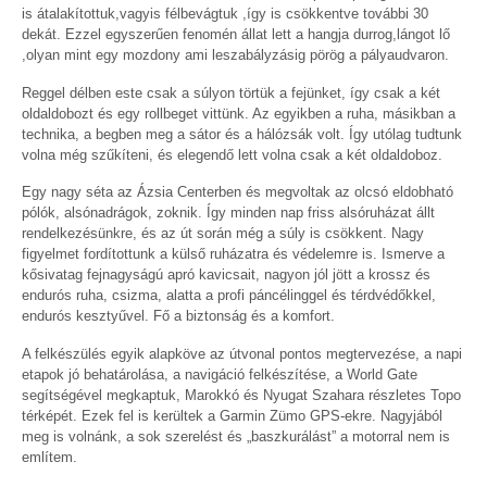
is átalakítottuk,vagyis félbevágtuk ,így is csökkentve további 30
dekát. Ezzel egyszerűen fenomén állat lett a hangja durrog,lángot lő
,olyan mint egy mozdony ami leszabályzásig pörög a pályaudvaron.
Reggel délben este csak a súlyon törtük a fejünket, így csak a két
oldaldobozt és egy rollbeget vittünk. Az egyikben a ruha, másikban a
technika, a begben meg a sátor és a hálózsák volt. Így utólag tudtunk
volna még szűkíteni, és elegendő lett volna csak a két oldaldoboz.
Egy nagy séta az Ázsia Centerben és megvoltak az olcsó eldobható
pólók, alsónadrágok, zoknik. Így minden nap friss alsóruházat állt
rendelkezésünkre, és az út során még a súly is csökkent. Nagy
figyelmet fordítottunk a külső ruházatra és védelemre is. Ismerve a
kősivatag fejnagyságú apró kavicsait, nagyon jól jött a krossz és
endurós ruha, csizma, alatta a profi páncélinggel és térdvédőkkel,
endurós kesztyűvel. Fő a biztonság és a komfort.
A felkészülés egyik alapköve az útvonal pontos megtervezése, a napi
etapok jó behatárolása, a navigáció felkészítése, a World Gate
segítségével megkaptuk, Marokkó és Nyugat Szahara részletes Topo
térképét. Ezek fel is kerültek a Garmin Zümo GPS-ekre. Nagyjából
meg is volnánk, a sok szerelést és „baszkurálást” a motorral nem is
említem.