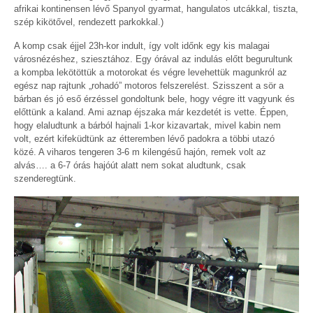
afrikai kontinensen lévő Spanyol gyarmat, hangulatos utcákkal, tiszta,
szép kikötővel, rendezett parkokkal.)
A komp csak éjjel 23h-kor indult, így volt időnk egy kis malagai
városnézéshez, sziesztához. Egy órával az indulás előtt begurultunk
a kompba lekötöttük a motorokat és végre levehettük magunkról az
egész nap rajtunk „rohadó” motoros felszerelést. Szisszent a sör a
bárban és jó eső érzéssel gondoltunk bele, hogy végre itt vagyunk és
előttünk a kaland. Ami aznap éjszaka már kezdetét is vette. Éppen,
hogy elaludtunk a bárból hajnali 1-kor kizavartak, mivel kabin nem
volt, ezért kifeküdtünk az étteremben lévő padokra a többi utazó
közé. A viharos tengeren 3-6 m kilengésű hajón, remek volt az
alvás…. a 6-7 órás hajóút alatt nem sokat aludtunk, csak
szenderegtünk.