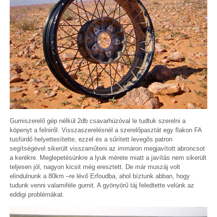
Gumiszerelő gép nélkül 2db csavarhúzóval le tudtuk szerelni a
köpenyt a felniről. Visszaszerelésnél a szerelőpasztát egy flakon FA
tusfürdő helyettesítette, ezzel és a sűrített levegős patron
segítségével sikerült visszaműteni az immáron megjavított abroncsot
a kerékre. Meglepetésünkre a lyuk mérete miatt a javítás nem sikerült
teljesen jól, nagyon kicsit még eresztett. De már muszáj volt
elindulnunk a 80km –re lévő Erfoudba, ahol bíztunk abban, hogy
tudunk venni valamiféle gumit. A gyönyörű táj feledtette velünk az
eddigi problémákat.