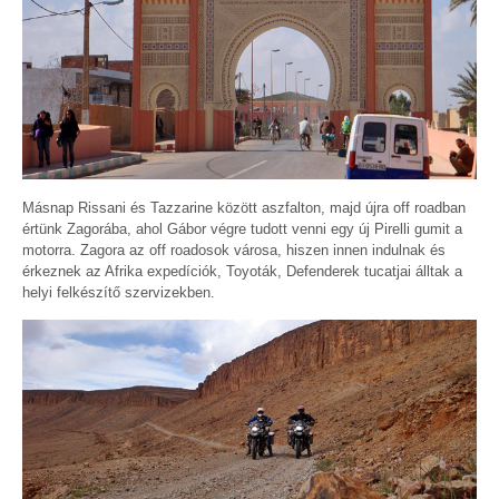
Másnap Rissani és Tazzarine között aszfalton, majd újra off roadban
értünk Zagorába, ahol Gábor végre tudott venni egy új Pirelli gumit a
motorra. Zagora az off roadosok városa, hiszen innen indulnak és
érkeznek az Afrika expedíciók, Toyoták, Defenderek tucatjai álltak a
helyi felkészítő szervizekben.