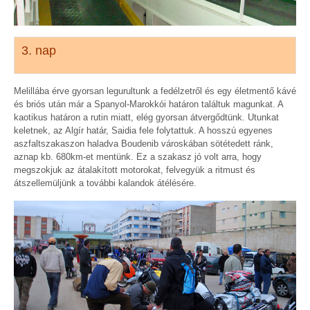
3. nap
Melillába érve gyorsan legurultunk a fedélzetről és egy életmentő kávé
és briós után már a Spanyol-Marokkói határon találtuk magunkat. A
kaotikus határon a rutin miatt, elég gyorsan átvergődtünk. Utunkat
keletnek, az Algír határ, Saidia fele folytattuk. A hosszú egyenes
aszfaltszakaszon haladva Boudenib városkában sötétedett ránk,
aznap kb. 680km-et mentünk. Ez a szakasz jó volt arra, hogy
megszokjuk az átalakított motorokat, felvegyük a ritmust és
átszellemüljünk a további kalandok
átélésére.