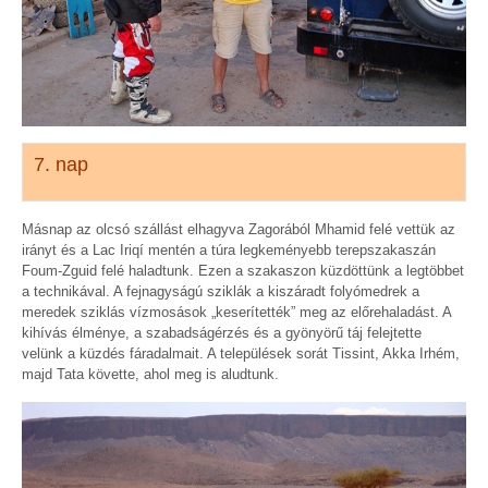
7. nap
Másnap az olcsó szállást elhagyva Zagorából Mhamid felé vettük az
irányt és a Lac Iriqí mentén a túra legkeményebb terepszakaszán
Foum-Zguid felé haladtunk. Ezen a szakaszon küzdöttünk a legtöbbet
a technikával. A fejnagyságú sziklák a kiszáradt folyómedrek a
meredek sziklás vízmosások „keserítették” meg az előrehaladást. A
kihívás élménye, a szabadságérzés és a gyönyörű táj felejtette
velünk a küzdés fáradalmait. A települések sorát Tissint, Akka Irhém,
majd Tata követte, ahol meg is aludtunk.