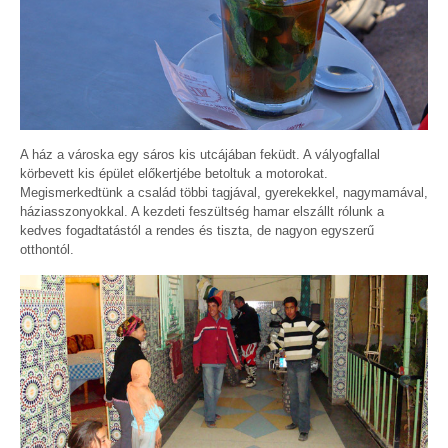
A ház a városka egy sáros kis utcájában feküdt. A vályogfallal
körbevett kis épület előkertjébe betoltuk a motorokat.
Megismerkedtünk a család többi tagjával, gyerekekkel, nagymamával,
háziasszonyokkal. A kezdeti feszültség hamar elszállt rólunk a
kedves fogadtatástól a rendes és tiszta, de nagyon egyszerű
otthontól.