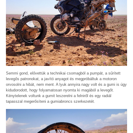
Semmi gond, elővettük a technikai csomagból a pumpát, a sűrített
levegős patronokat, a javító anyagot és megpróbáltuk a motoron
orvosolni a hibát, nem ment. A lyuk annyira nagy volt és a gumi is úgy
kidudorodott, hogy folyamatosan nyomta ki magából a levegőt.
Kénytelenek voltunk a gumit leszerelni a felniről és egy radiál
tapasszal megerősíteni a gumiabroncs szerkezetét.