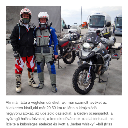
Aki már látta a végtelen dűnéket,
aki már számolt tevéket az
állatkerten kívül,aki már 20-30 km-re látta a kirajzolódó
hegyvonulatokat, az üde zöld oázisokat, a kietlen óceánpartot, a
nyüzsgő halászfalvakat, a kereskedővárosok piaclabirintusait, aki
ízlelte a különleges ételeket és ivott a „berber whisky” –ből (friss