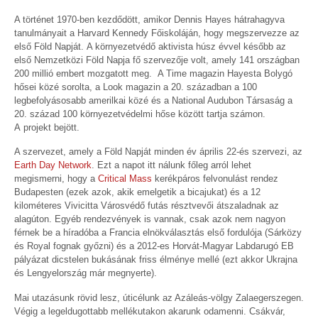
A történet 1970-ben kezdődött, amikor Dennis Hayes hátrahagyva
tanulmányait a Harvard Kennedy Főiskoláján, hogy megszervezze az
első Föld Napját. A környezetvédő aktivista húsz évvel később az
első Nemzetközi Föld Napja fő szervezője volt, amely 141 országban
200 millió embert mozgatott meg. A Time magazin Hayesta Bolygó
hősei közé sorolta, a Look magazin a 20. században a 100
legbefolyásosabb amerilkai közé és a National Audubon Társaság a
20. század 100 környezetvédelmi hőse között tartja számon.
A projekt bejött.
A szervezet, amely a Föld Napját minden év április 22-és szervezi, az
Earth Day Network
. Ezt a napot itt nálunk főleg arról lehet
megismerni, hogy a
Critical Mass
kerékpáros felvonulást rendez
Budapesten (ezek azok, akik emelgetik a bicajukat) és a 12
kilométeres Vivicitta Városvédő futás résztvevői átszaladnak az
alagúton. Egyéb rendezvények is vannak, csak azok nem nagyon
férnek be a híradóba a Francia elnökválasztás első fordulója (Sárközy
és Royal fognak győzni) és a 2012-es Horvát-Magyar Labdarugó EB
pályázat dicstelen bukásának friss élménye mellé (ezt akkor Ukrajna
és Lengyelország már megnyerte).
Mai utazásunk rövid lesz, úticélunk az Azáleás-völgy Zalaegerszegen.
Végig a legeldugottabb mellékutakon akarunk odamenni. Csákvár,