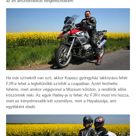
az én arisztokratikus tengerészkékem.
Ha már színekről van szó, akkor Kopasz gyöngyház lakkozású fehér
FJR-e lehet a legfeltűnőbb színfolt a csapatban. Azért festhette
fehérre, mert amikor végigvonul a Múzeum kőrúton, a rendőrök előre
köszönnek neki. Az egyik Harley-je is fehér. Az FJR-t most Imi hozza,
mert ez kényelmesebb két személyre, mint a Hayabusája, ami
egyébként eladó.