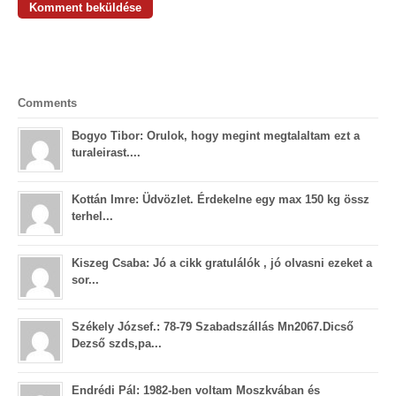
Comments
Bogyo Tibor: Orulok, hogy megint megtalaltam ezt a
turaleirast....
Kottán Imre: Üdvözlet. Érdekelne egy max 150 kg össz
terhel...
Kiszeg Csaba: Jó a cikk gratulálók , jó olvasni ezeket a
sor...
Székely József.: 78-79 Szabadszállás Mn2067.Dicső
Dezső szds,pa...
Endrédi Pál: 1982-ben voltam Moszkvában és