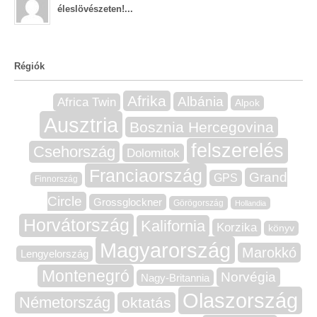
éleslövészeten!...
Régiók
Afrika
Albánia
Africa Twin
Alpok
Ausztria
Bosznia Hercegovina
felszerelés
Csehország
Dolomitok
Franciaország
Grand
GPS
Finnország
Circle
Grossglockner
Görögország
Hollandia
Horvátország
Kalifornia
Korzika
könyv
Magyarország
Marokkó
Lengyelország
Montenegró
Norvégia
Nagy-Britannia
Olaszország
Németország
oktatás