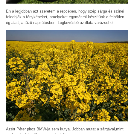
Én a legjobban azt szeretem a repcében, hogy szép sárga és színei
feldobják a fényképeket, amelyeket egymásról készítünk a felhőtlen
ég alatt, a tűző napsütésben. Legkevésbé az illata varázsol el.
Azért Péter piros BMW-ja sem kutya. Jobban mutat a sárgával,mint