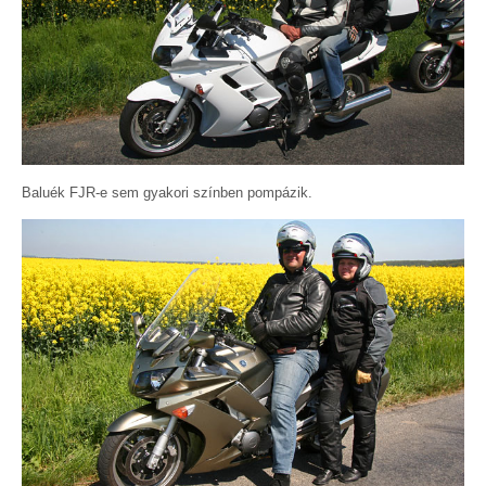
Baluék FJR-e sem gyakori színben pompázik.