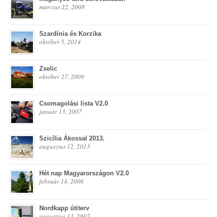
március 22, 2008
Szardínia és Korzika
október 5, 2014
Zselic
október 27, 2009
Csomagolási lista V2.0
január 13, 2007
Szicília Ákossal 2013.
augusztus 12, 2013
Hét nap Magyarországon V2.0
február 14, 2006
Nordkapp útiterv
augusztus 13, 2007