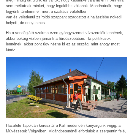
még mindig ott ülünk és várjuk, hogy kapunk-e valamit enni. Annyira
sem méltatnak minket, hogy legalább szóljanak. Mondhatnák, hogy
legyünk türelemmel, mert a szakács válófélben
van és véletlenül zsíroldó szappant szaggatott a halászlébe nokedli
helyett, de ennyi sincs.
Ha a vendéglátó szakma ezen gyöngyszemei vízszerelők lennének,
akkor bokáig vízben járnánk a fürdőszobában. Ha politikusok
lennének, akkor pont úgy nézne ki ez az ország, mint ahogy most
kinéz.
Hazafelé Tapolcán keresztül a Káli medencén kanyargunk végig, a
Művészetek Völgyében. Vigándpetendnél elfordulok a szerpentin felé,