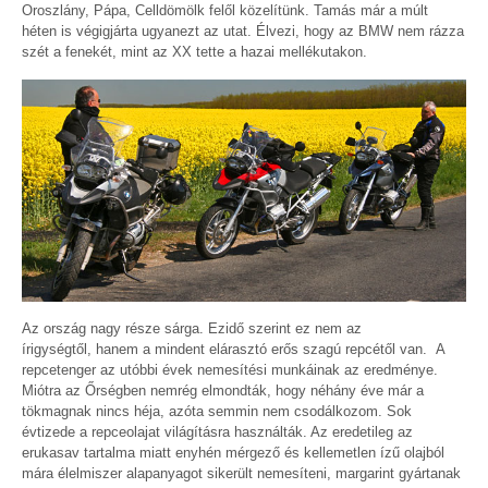
Oroszlány, Pápa, Celldömölk felől közelítünk. Tamás már a múlt
héten is végigjárta ugyanezt az utat. Élvezi, hogy az BMW nem rázza
szét a fenekét, mint az XX tette a hazai mellékutakon.
Az ország nagy része sárga. Ezidő szerint ez nem az
írigységtől, hanem a mindent elárasztó erős szagú repcétől van. A
repcetenger az utóbbi évek nemesítési munkáinak az eredménye.
Miótra az Őrségben nemrég elmondták, hogy néhány éve már a
tökmagnak nincs héja, azóta semmin nem csodálkozom. Sok
évtizede a repceolajat világításra használták. Az eredetileg az
erukasav tartalma miatt enyhén mérgező és kellemetlen ízű olajból
mára élelmiszer alapanyagot sikerült nemesíteni, margarint gyártanak