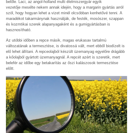
belőle. Laci, az angol-holland multi élelmiszergyár egyik
vezetője mesélte nekem annak idején, hogy a margarin gyártás arról
szól, hogy hogyan lehet a vizet minél olcsóbban kenhetővé tenni. A
maradékot takarmánynak használják, de festék, mosószer, szappan
és kozmtikai szerek alapanyagaként és a gumigyártásban is
hasznosítható.
Az utóbbi időben a repce másik, magas erukasav tartalmú
változatának a termesztése, is divatossá vált, mert ebből biodízelt is
elő lehet állítani. A repceolajból készült üzemanyag egyelőre drágább
a kőolajból gyártott üzemanyagnál. A repcét azért is szeretik, mert
belefér az időbe egy betakarítás az őszi kalászosok termesztése
előtt.