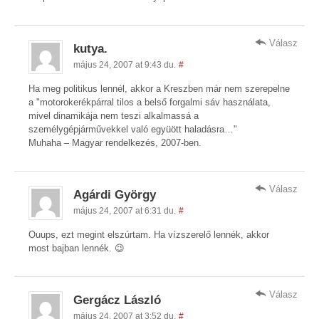
Válasz
kutya.
május 24, 2007 at 9:43 du.
#
Ha meg politikus lennél, akkor a Kreszben már nem szerepelne
a "motorokerékpárral tilos a belső forgalmi sáv használata,
mivel dinamikája nem teszi alkalmassá a
személygépjárművekkel való együött haladásra…"
Muhaha – Magyar rendelkezés, 2007-ben.
Válasz
Agárdi György
május 24, 2007 at 6:31 du.
#
Ouups, ezt megint elszúrtam. Ha vízszerelő lennék, akkor
most bajban lennék. 😉
Válasz
Gergácz László
május 24, 2007 at 3:52 du.
#