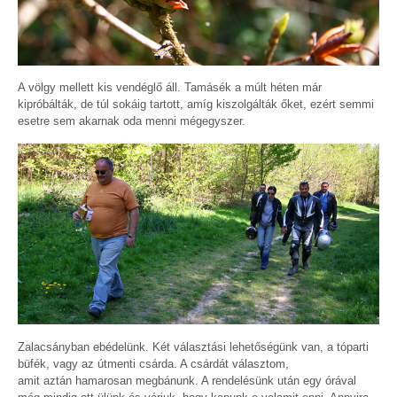
A völgy mellett kis vendéglő áll. Tamásék a múlt héten már
kipróbálták, de túl sokáig tartott, amíg kiszolgálták őket, ezért semmi
esetre sem akarnak oda menni mégegyszer.
Zalacsányban ebédelünk. Két választási lehetőségünk van, a tóparti
büfék, vagy az útmenti csárda. A csárdát választom,
amit aztán hamarosan megbánunk. A rendelésünk után egy órával