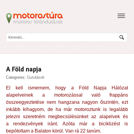
Navig
A Föld napja
Categories:
Gurulások
El kell ismernem, hogy a Föld Napja Hálózat
alapelveinek a motorozással való frappáns
összeegyeztetése nem hangzana nagyon őszintén, ezt
inkább kihagyom, de ha már motoroztunk is legalább
jelezni szeretném megbecsülésünket az alapelvek és
a rendezvények iránt. Azóta már a biciklizést is
bepótoltam a Balaton körül. Van rá 22 tanúm.