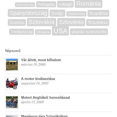
Románia
robogó
Portugália
Oroszország
Spanyolország
Svájc
Szardínia
Svédország
Szlovákia
Szlovénia
Szerbia
Toszkána
USA
utazás szervezés
Törökország
Ukrajna
Népszerű
Vár állott, most kőhalom
március 19, 2008
A motor kiválasztása
augusztus 14, 2005
Motort Angliából honosítással
április 15, 2008
Magányos túra Szlovákiában