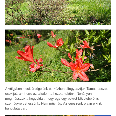
A völgyben kicsit üldögélünk és közben elfogyasztjuk Tamás összes
csokiját, amit erre az alkalomra hozott nekünk. Néhányan
megmásszuk a hegyoldalt, hogy egy-egy bokrot közelebbről is
szemügyre vehessünk. Nem művirág. Az egészenk olyan piknik
hangulata van.