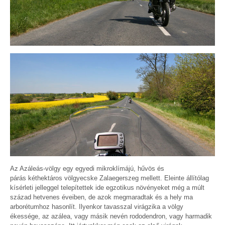
Az Azáleás-völgy egy egyedi mikroklímájú, hűvös és
párás kéthektáros völgyecske Zalaegerszeg mellett. Eleinte állítólag
kísérleti jelleggel telepítettek ide egzotikus növényeket még a múlt
század hetvenes éveiben, de azok megmaradtak és a hely ma
arborétumhoz hasonlít. Ilyenkor tavasszal virágzika a völgy
ékessége, az azálea, vagy másik nevén rododendron, vagy harmadik