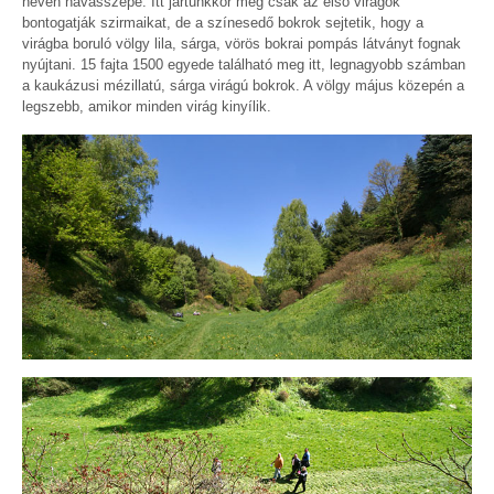
nevén havasszépe. Itt jártunkkor még csak az első virágok
bontogatják szirmaikat, de a színesedő bokrok sejtetik, hogy a
virágba boruló völgy lila, sárga, vörös bokrai pompás látványt fognak
nyújtani. 15 fajta 1500 egyede található meg itt, legnagyobb számban
a kaukázusi mézillatú, sárga virágú bokrok. A völgy május közepén a
legszebb, amikor minden virág kinyílik.