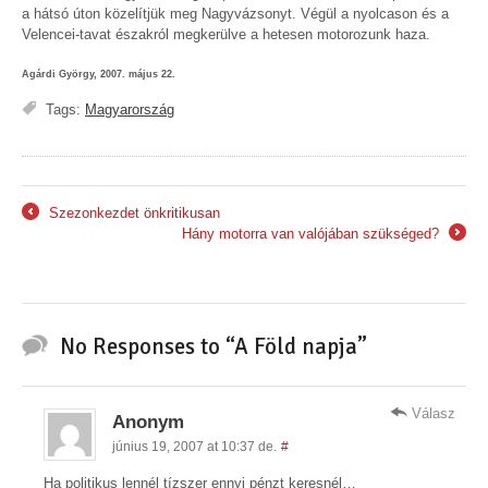
a hátsó úton közelítjük meg Nagyvázsonyt. Végül a nyolcason és a
Velencei-tavat északról megkerülve a hetesen motorozunk haza.
Agárdi György, 2007. május 22.
Tags:
Magyarország
Szezonkezdet önkritikusan
←
Hány motorra van valójában szükséged?
→
No Responses to “A Föld napja”
Válasz
Anonym
június 19, 2007 at 10:37 de.
#
Ha politikus lennél tízszer ennyi pénzt keresnél…