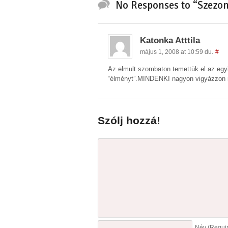
No Responses to “Szezon
Katonka Atttila
május 1, 2008 at 10:59 du.
#
Az elmult szombaton temettük el az eg
“élményt”.MINDENKI nagyon vigyázzon
Szólj hozzá!
Név
(Requi