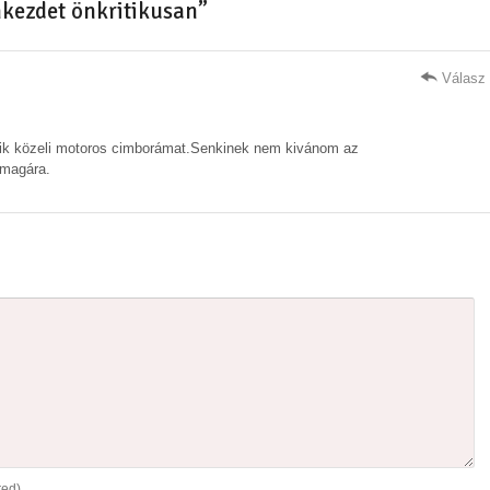
kezdet önkritikusan”
Válasz
yik közeli motoros cimborámat.Senkinek nem kivánom az
 magára.
red)