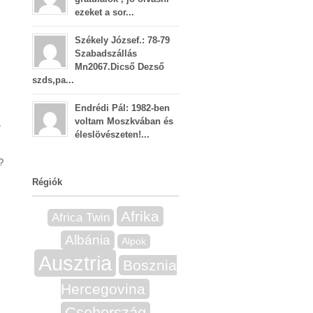
ezeket a sor...
Székely József.: 78-79
Szabadszállás
Mn2067.Dicső Dezső
szds,pa...
Endrédi Pál: 1982-ben
voltam Moszkvában és
,
éleslövészeten!...
?
Régiók
Afrika
Africa Twin
Albánia
Alpok
Ausztria
Bosznia
Hercegovina
Csehország