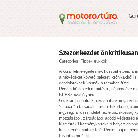
Gur
Szezonkezdet önkritikusa
Categories:
Tippek trükkök
A korai felmelegedésnek köszönhetően, a m
a hétvégéket követő baleseti krónikákból is
gondolatokat kívánnék a témához fűzni.
Régóta közlekedem autóval, néhány éve mot
KRESZ szabályaira.
Gyakran hallhatunk, olvashatunk negatív ha
“csupán” a társadalmi morál tükörképe jele
irigység, a rosszindulat, az erőszakosság 
mozgásából, zártságából adódó védettség érz
kismértékű kormánykorrekció helyett elvörös
közlekedési partner felé. Pedig csupán ném
folytathatná útját.