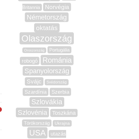
Norvégia
Britannia
Németország
oktatás
Olaszország
Portugália
Oroszország
Románia
robogó
Spanyolország
Svájc
Svédország
Szardínia
Szerbia
Szlovákia
Szlovénia
Toszkána
→
Törökország
Ukrajna
USA
utazás