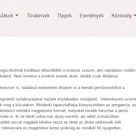
ulások
Túratervek
Tippek
Események
Közösség
n
egszokottnál korábban elkezdődött a motoros szezon, ami sajnálatos módon
 kiderül. Nem ismerve a konkrét esetek okait, inkább csak általános
orozom is, ráadásul esetenként oktatom is a leendő járművezetőket a
ngvételű nyilatkozatokat hazánk közlekedési moráljáról. Véleményem szerin
nik meg a közutakon. Mindenki tapasztalhatja környezetében az arrogancia, a
különböző mértékű megjelenési formáit, melyeket tovább fokozhat a jármű
ete is. Ki ne látott volna már olyan vezetőt, aki adott szituációban
ödött arccal magából kikelve rázza az öklét az általa vétkesnek ítélt
i toleranciára és megértésre lenne szükség és mindkét fél nyugodtan