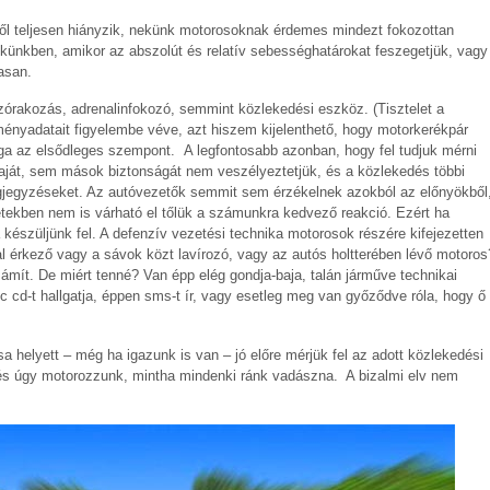
l teljesen hiányzik, nekünk motorosoknak érdemes mindezt fokozottan
dekünkben, amikor az abszolút és relatív sebességhatárokat feszegetjük, vagy
asan.
órakozás, adrenalinfokozó, semmint közlekedési eszköz. (Tisztelet a
ményadatait figyelembe véve, azt hiszem kijelenthető, hogy motorkerékpár
ga az elsődleges szempont. A legfontosabb azonban, hogy fel tudjuk mérni
aját, sem mások biztonságát nem veszélyeztetjük, és a közlekedés többi
egjegyzéseket. Az autóvezetők semmit sem érzékelnek azokból az előnyökből
etekben nem is várható el tőlük a számunkra kedvező reakció. Ezért ha
 készüljünk fel. A defenzív vezetési technika motorosok részére kifejezetten
al érkező vagy a sávok közt lavírozó, vagy az autós holtterében lévő motoros
zámít. De miért tenné? Van épp elég gondja-baja, talán járműve technikai
 cd-t hallgatja, éppen sms-t ír, vagy esetleg meg van győződve róla, hogy ő
helyett – még ha igazunk is van – jó előre mérjük fel az adott közlekedési
 és úgy motorozzunk, mintha mindenki ránk vadászna. A bizalmi elv nem