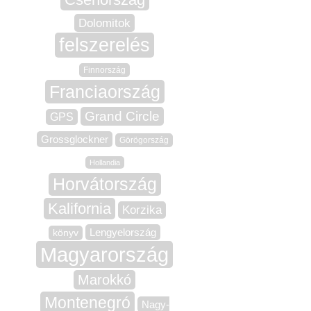
Dolomitok
felszerelés
Finnország
Franciaország
Grand Circle
GPS
Grossglockner
Görögország
Hollandia
Horvátország
Kalifornia
Korzika
Lengyelország
könyv
Magyarország
Marokkó
Montenegró
Nagy-