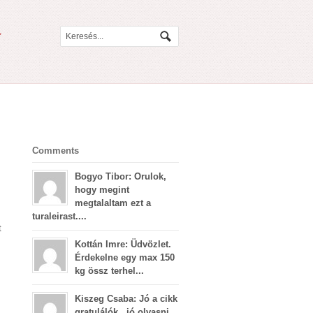
Comments
Bogyo Tibor: Orulok,
hogy megint
megtalaltam ezt a
turaleirast....
t
z
Kottán Imre: Üdvözlet.
Érdekelne egy max 150
kg össz terhel...
Kiszeg Csaba: Jó a cikk
gratulálók , jó olvasni