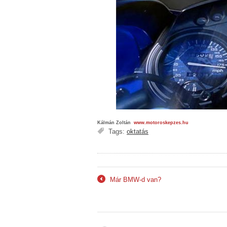
Kálmán Zoltán
www.motoroskepzes.hu
Tags:
oktatás
Már BMW-d van?
←