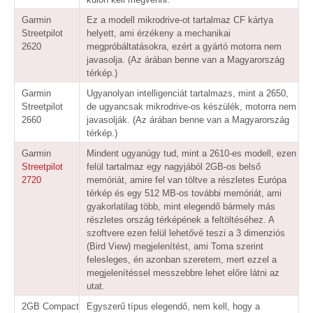
Garmin
Ez a modell mikrodrive-ot tartalmaz CF kártya
Streetpilot
helyett, ami érzékeny a mechanikai
2620
megpróbáltatásokra, ezért a gyártó motorra nem
javasolja. (Az árában benne van a Magyarország
térkép.)
Garmin
Ugyanolyan intelligenciát tartalmazs, mint a 2650,
Streetpilot
de ugyancsak mikrodrive-os készülék, motorra nem
2660
javasolják. (Az árában benne van a Magyarország
térkép.)
Garmin
Mindent ugyanúgy tud, mint a 2610-es modell, ezen
Streetpilot
felül tartalmaz egy nagyjából 2GB-os belső
2720
memóriát, amire fel van töltve a részletes Európa
térkép és egy 512 MB-os további memóriát, ami
gyakorlatilag több, mint elegendő bármely más
részletes ország térképének a feltöltéséhez. A
szoftvere ezen felül lehetővé teszi a 3 dimenziós
(Bird View) megjelenítést, ami Toma szerint
felesleges, én azonban szeretem, mert ezzel a
megjelenítéssel messzebbre lehet előre látni az
utat.
2GB Compact
Egyszerű típus elegendő, nem kell, hogy a