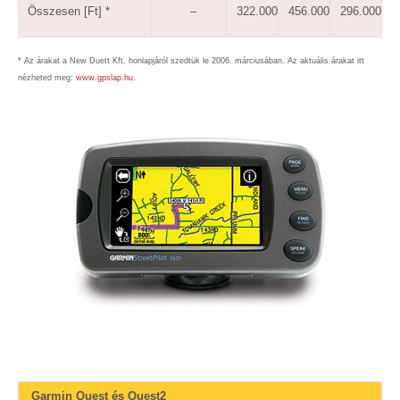
Összesen [Ft] *
–
322.000
456.000
296.000
* Az árakat a New Duett Kft. honlapjáról szedtük le 2006. márciusában. Az aktuális árakat itt
nézheted meg:
www.gpslap.hu
.
Garmin Quest és Quest2