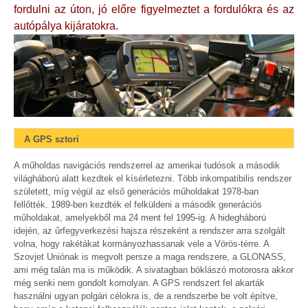
fordulni az úton, jó előre figyelmeztet a fordulókra és az
autópálya kijáratokra.
A GPS sztori
A műholdas navigációs rendszerrel az amerikai tudósok a második
világháború alatt kezdtek el kísérletezni. Több inkompatibilis rendszer
született, míg végül az első generációs műholdakat 1978-ban
fellőtték. 1989-ben kezdték el felküldeni a második generációs
műholdakat, amelyekből ma 24 ment fel 1995-ig. A hidegháború
idején, az űrfegyverkezési hajsza részeként a rendszer arra szolgált
volna, hogy rakétákat kormányozhassanak vele a Vörös-térre. A
Szovjet Uniónak is megvolt persze a maga rendszere, a GLONASS,
ami még talán ma is működik. A sivatagban bóklászó motorosra akkor
még senki nem gondolt komolyan. A GPS rendszert fel akarták
használni ugyan polgári célokra is, de a rendszerbe be volt építve,