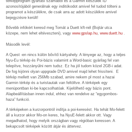
térképprogram gyártási számából és a Garmin készülék ID
azonosítójából generálnak egy inditókodot amivel fel tudod tölteni a
programot a készülékre, de csak arra az adott készülékre amivel
bejegyzésre került!
Bővebb infókért keresd meg Tomát a Duett kft-nél (Bojtár utca
közepe, nem lehet eltéveszteni), vagy
www.gpslap.hu
,
www.duett.hu
.
Második levél:
A Quest -en nincs külön bővítő kártyahely. A lényege az, hogy a teljes
Nyu-Eu térkép és Poi-bázis valamint a Word-basic gyárilag fel van
telepítve, hozzányúlni nem tudsz. Ez ha jól tudom közel 2GB-i adat.
De fog kijönni olyan uppgrade DVD amivel majd lehet frissíteni. E
térkép mellett van 256Mb szabad, amire nekem pl most a hazai
Garmin térkép és a turistautak van feltöltve. A térképek egy
menüpontban ki-be kapcsolhatóak. Kijelölhető egy bázis pont.
Alapbeállításban innen indul, ehhez van rendelve az “egygombos-
haza” funkció.
A térképeken a kurzorpontról indítja a poi-keresést. Ha tehát Mo-felett
áll a kurzor akkor Mo-on keres, ha NyuE-felett akkor ott. Vagy
megadhatod, hogy melyik országban vagy régióban keressen. A
bekapcsolt térképek között átjár és áttervez.