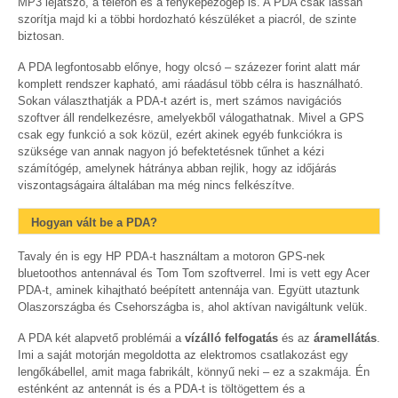
MP3 lejátszó, a telefon és a fényképezőgép is. A PDA csak lassan
szorítja majd ki a többi hordozható készüléket a piacról, de szinte
biztosan.
A PDA legfontosabb előnye, hogy olcsó – százezer forint alatt már
komplett rendszer kapható, ami ráadásul több célra is használható.
Sokan választhatják a PDA-t azért is, mert számos navigációs
szoftver áll rendelkezésre, amelyekből válogathatnak. Mivel a GPS
csak egy funkció a sok közül, ezért akinek egyéb funkciókra is
szüksége van annak nagyon jó befektetésnek tűnhet a kézi
számítógép, amelynek hátránya abban rejlik, hogy az időjárás
viszontagságaira általában ma még nincs felkészítve.
Hogyan vált be a PDA?
Tavaly én is egy HP PDA-t használtam a motoron GPS-nek
bluetoothos antennával és Tom Tom szoftverrel. Imi is vett egy Acer
PDA-t, aminek kihajtható beépített antennája van. Együtt utaztunk
Olaszországba és Csehországba is, ahol aktívan navigáltunk velük.
A PDA két alapvető problémái a
vízálló felfogatás
és az
áramellátás
.
Imi a saját motorján megoldotta az elektromos csatlakozást egy
lengőkábellel, amit maga fabrikált, könnyű neki – ez a szakmája. Én
esténként az antennát is és a PDA-t is töltögettem és a