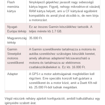
Flash
fényképező gépekhez javasolt nagy sebességű
memória
kártya legyen. Figyelj, nehogy mikrodrive-ot vásárolj
kártya
RAM kártya helyett, ami a CF kártyával egyébrént
kompatibilis és annál jóval olcsóbb is, de nem bírja
a motorozást.
Nyugat-
Ez az összes Garmin készülékhez tartozék. A
Európa térkép
teljes mérete kb 1.7 GB.
Magyarország
35.000 Ft.
térkép
Garmin
A Garmin szerelőkerete tartalmazza a motorra és
Streetpilot
autóba szereléshez szükséges készülék keretet,
motoros
amely alkalmas adapterrel felcsavarozható a
szerelőkeret
motorra és tartalmazza az elektromos
csatlakozókábeleket is. Ez kb. 16.000 Ft.
Adapter
A GPS-t a motor adottságainak megfelelően kell
rögzíteni. Erre speciális konzolt kell gyártani a
szerelőkeret és a motor közé, amit a Duett Kft-nél
kb. 25.000 Ft-ból tudnak megoldani.
Végül nézzünk néhány ajánlott konfigurációt, amiből kalkulálhatsz egy
igényeidre szabott árat.