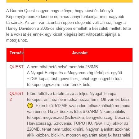
A Garmin Quest nagyon nagy előnye, hogy kicsi és könnyű.
Képernyője persze kisebb és nincs annyi funkciója, mint nagyobb
társainak. Az ami van azonban éppen elegendő volt ahhoz, hogy a
Harley Davidson a 2005-ös idényben emellett a készülék mellett tette
le a voksát és ennek egy kicsit kiegészített változatát ajánlja a
motorjaihoz.
Termék
Javaslat
QUEST
A nem bővíthető belső memória 253MB.
A Nyugat-Európa és a Magyarország térképek együtt
~2GB kapacitást igényelnek,
tehát egy nagyobb túra
térképei egyszerre nem férnek bele.
QUEST
Előre feltöltve tartalmazza a teljes Nyugat-Európa
2
térképet, amihez nem tudsz hozzá férni. Ott van és kész
. Ezen felül 512MB szabadon felhasználható memória
van benne. Ha az összes létező GARMIN kompatibilis
térképet megveszed (Szlovákia, Lengyelország, Bosznia,
Horvátország, Szlovénia, TOPO HU, NAV HU), akkor az
220MB, tehát nem tudod kinőni. Nagyon ajánlott azoknak
akik kézben, biciklin, motoron egyaránt akarják használni