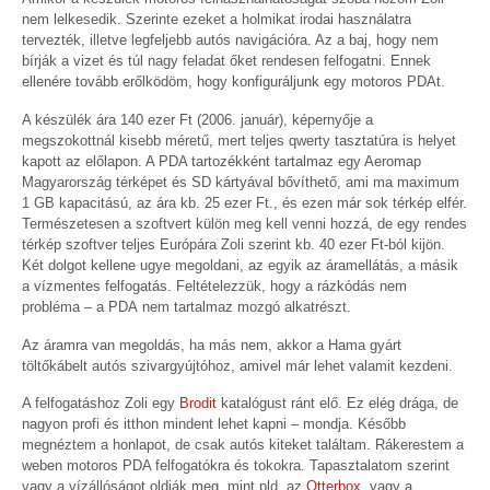
nem lelkesedik. Szerinte ezeket a holmikat irodai használatra
tervezték, illetve legfeljebb autós navigációra. Az a baj, hogy nem
bírják a vizet és túl nagy feladat őket rendesen felfogatni. Ennek
ellenére tovább erőlködöm, hogy konfiguráljunk egy motoros PDAt.
A készülék ára 140 ezer Ft (2006. január), képernyője a
megszokottnál kisebb méretű, mert teljes qwerty tasztatúra is helyet
kapott az előlapon. A PDA tartozékként tartalmaz egy Aeromap
Magyarország térképet és SD kártyával bővíthető, ami ma maximum
1 GB kapacitású, az ára kb. 25 ezer Ft., és ezen már sok térkép elfér.
Természetesen a szoftvert külön meg kell venni hozzá, de egy rendes
térkép szoftver teljes Európára Zoli szerint kb. 40 ezer Ft-ból kijön.
Két dolgot kellene ugye megoldani, az egyik az áramellátás, a másik
a vízmentes felfogatás. Feltételezzük, hogy a rázkódás nem
probléma – a PDA nem tartalmaz mozgó alkatrészt.
Az áramra van megoldás, ha más nem, akkor a Hama gyárt
töltőkábelt autós szivargyújtóhoz, amivel már lehet valamit kezdeni.
A felfogatáshoz Zoli egy
Brodit
katalógust ránt elő. Ez elég drága, de
nagyon profi és itthon mindent lehet kapni – mondja. Később
megnéztem a honlapot, de csak autós kiteket találtam. Rákerestem a
weben motoros PDA felfogatókra és tokokra. Tapasztalatom szerint
vagy a vízállóságot oldják meg, mint pld. az
Otterbox
, vagy a