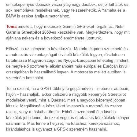
érintőképernyős dobozok viszonylag nagy darabok, de jól láthatók és
sok memóriával rendelkeznek, vagy felszerelhetők. A Yamaha és a
BMW is ezeket árulja a motorjaihoz.
Toma
amellett, hogy motorozik Garmin GPS-eket forgalmaz. Neki
Garmin Streetpilot 2650
-es készüléke van. Megkérdeztem, hogy mit
ajánlana nekem és a következő eredményre jutottunk.
Először is az igényeim a következők: Motorkerékpárra szerelhető és
a motorozás viszontagságait elviselő készülék legyen, részletesen
tartalmazza Magyarországot és Nyugat-Európában lehetőleg mindent,
de megfelelő szoftverrel alkalmanként más európai és Európán kívüli
országokban is használható legyen. A motorozás mellett autóban is
szeretném használni.
Toma szerint, ha a GPS-t többnyire gépjárművön – motoron, autóban,
hajón – használjuk, akkor célszerű a nagyobb képernyős Streetpilot
modelleket venni, mint a Questet, mert a nagyobb képernyő jobban
látszik. Megállásnál a készüléket levesszük a motorról és zsebre
rakjuk, vagy a táskába tömjük. Ebből a szempontból a kisebb
készülék jobb lenne, de ezzel véget is értek a kis készülékek előnyei
számomra. Más lenne a helyzet, ha futáshoz, kerékpározáshoz,
kiránduláshoz is ugyanezt a GPS-t szeretném használni.