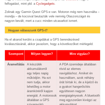
felfogatást, mint pld. a
Cyclegadgets
.
Zolinak egy Garmin Quest GPS-e van. Motoron még nem használta –
mondja – de kocsival beutazták vele nemrég Olaszországot és
nagyon bevált, mert a cucc minden utcasarkot ismert.
Hogyan válasszunk GPS-t?
Ha el akarod kerülni a csapdákat a GPS berendezésed
kiválasztásánál, akkor javaslom, hogy a következőket mérlegeld.
Szempont
Milyen legyen?
Mire vigyázz?
Áramellátás
A készülék
A PDA üzemideje általában
akkumulátorról
rövid az elemes
egy teljes napig
navigáláshoz. Amiket én
működjön. Ha ezt
használtam, azok néhány
nem tudja, akkor
órát bírtak ki, de a kijelző és
lehetőleg a motor
a gyakori hangerősítés
áramköréről kapjon
együttesen nagyon
energiát. A motorosok
energiaigényesek. A bluetooth
általában a GPS
meg egyszerűen kivégzi az
szivargyújtó
akkumulátort.