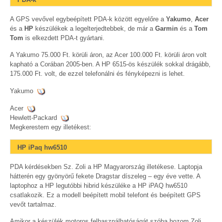
A GPS vevővel egybeépített PDA-k között egyelőre a
Yakumo
,
Acer
és a
HP
készülékek a legelterjedtebbek, de már a
Garmin
és a
Tom
Tom
is elkezdett PDA-t gyártani.
A Yakumo 75.000 Ft. körüli áron, az Acer 100.000 Ft. körüli áron volt
kapható a Corában 2005-ben. A HP 6515-ös készülék sokkal drágább,
175.000 Ft. volt, de ezzel telefonálni és fényképezni is lehet.
Yakumo
Acer
Hewlett-Packard
Megkerestem egy illetékest:
HP iPaq hw6510
PDA kérdésekben Sz. Zoli a HP Magyarország illetékese. Laptopja
hátterén egy gyönyörű fekete Dragstar díszeleg – egy éve vette. A
laptophoz a HP legutóbbi hibrid készüléke a HP iPAQ hw6510
csatlakozik. Ez a modell beépített mobil telefont és beépített GPS
vevőt tartalmaz.
Amikor a készülék motoros felhasználhatóságát szóba hozom Zoli