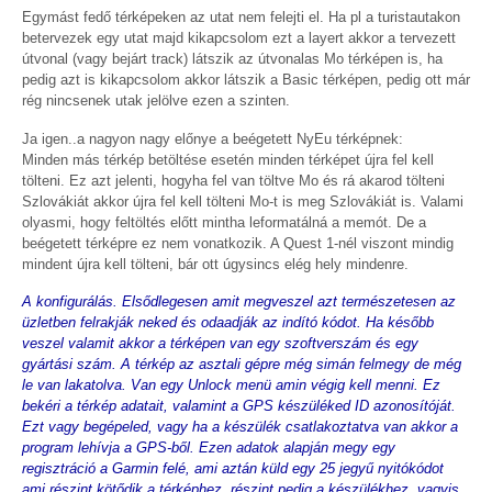
Egymást fedő térképeken az utat nem felejti el. Ha pl a turistautakon
betervezek egy utat majd kikapcsolom ezt a layert akkor a tervezett
útvonal (vagy bejárt track) látszik az útvonalas Mo térképen is, ha
pedig azt is kikapcsolom akkor látszik a Basic térképen, pedig ott már
rég nincsenek utak jelölve ezen a szinten.
Ja igen..a nagyon nagy előnye a beégetett NyEu térképnek:
Minden más térkép betöltése esetén minden térképet újra fel kell
tölteni. Ez azt jelenti, hogyha fel van töltve Mo és rá akarod tölteni
Szlovákiát akkor újra fel kell tölteni Mo-t is meg Szlovákiát is. Valami
olyasmi, hogy feltöltés előtt mintha leformatálná a memót. De a
beégetett térképre ez nem vonatkozik. A Quest 1-nél viszont mindig
mindent újra kell tölteni, bár ott úgysincs elég hely mindenre.
A konfigurálás. Elsődlegesen amit megveszel azt természetesen az
üzletben felrakják neked és odaadják az indító kódot. Ha később
veszel valamit akkor a térképen van egy szoftverszám és egy
gyártási szám. A térkép az asztali gépre még simán felmegy de még
le van lakatolva. Van egy Unlock menü amin végig kell menni. Ez
bekéri a térkép adatait, valamint a GPS készüléked ID azonosítóját.
Ezt vagy begépeled, vagy ha a készülék csatlakoztatva van akkor a
program lehívja a GPS-ből. Ezen adatok alapján megy egy
regisztráció a Garmin felé, ami aztán küld egy 25 jegyű nyitókódot
ami részint kötődik a térképhez, részint pedig a készülékhez, vagyis