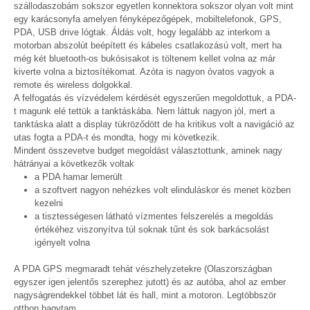
szállodaszobám sokszor egyetlen konnektora sokszor olyan volt mint
egy karácsonyfa amelyen fényképezőgépek, mobiltelefonok, GPS,
PDA, USB drive lógtak. Áldás volt, hogy legalább az interkom a
motorban abszolút beépített és kábeles csatlakozású volt, mert ha
még két bluetooth-os bukósisakot is töltenem kellet volna az már
kiverte volna a biztosítékomat. Azóta is nagyon óvatos vagyok a
remote és wireless dolgokkal.
A felfogatás és vízvédelem kérdését egyszerűen megoldottuk, a PDA-
t magunk elé tettük a tanktáskába. Nem láttuk nagyon jól, mert a
tanktáska alatt a display tükröződött de ha kritikus volt a navigáció az
utas fogta a PDA-t és mondta, hogy mi következik.
Mindent összevetve budget megoldást választottunk, aminek nagy
hátrányai a következők voltak
a PDA hamar lemerült
a szoftvert nagyon nehézkes volt elinduláskor és menet közben
kezelni
a tisztességesen látható vízmentes felszerelés a megoldás
értékéhez viszonyítva túl soknak tűnt és sok barkácsolást
igényelt volna
A PDA GPS megmaradt tehát vészhelyzetekre (Olaszországban
egyszer igen jelentős szerephez jutott) és az autóba, ahol az ember
nagyságrendekkel többet lát és hall, mint a motoron. Legtöbbször
otthon hagytam.