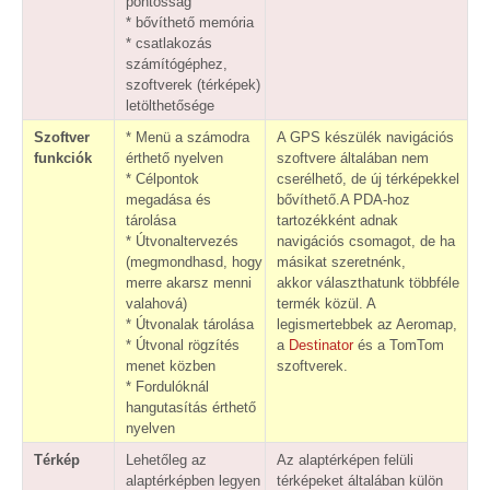
pontosság
* bővíthető memória
* csatlakozás
számítógéphez,
szoftverek (térképek)
letölthetősége
Szoftver
* Menü a számodra
A GPS készülék navigációs
funkciók
érthető nyelven
szoftvere általában nem
* Célpontok
cserélhető, de új térképekkel
megadása és
bővíthető.A PDA-hoz
tárolása
tartozékként adnak
* Útvonaltervezés
navigációs csomagot, de ha
(megmondhasd, hogy
másikat szeretnénk,
merre akarsz menni
akkor választhatunk többféle
valahová)
termék közül. A
* Útvonalak tárolása
legismertebbek az Aeromap,
* Útvonal rögzítés
a
Destinator
és a TomTom
menet közben
szoftverek.
* Fordulóknál
hangutasítás érthető
nyelven
Térkép
Lehetőleg az
Az alaptérképen felüli
alaptérképben legyen
térképeket általában külön