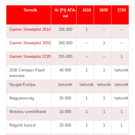
Termék
Ár [Ft] ÁFA-
2610
2650
2720
val
Garmin Streetpilot 2610
206.000
1
–
–
Garmin Streetpilot 2650
340.000
–
1
–
Garmin Streetpilot 2720
255.000
–
–
1
2GB Compact Flash
40.000
1
1
tartozék
memória
Nyugat-Európa
tartozék
tartozék
tartozék
tartozék
Magyarország
35.000
1
1
tartozék
Motoros szerelőkeret
16.000
1
1
1
Rögzítő konzol
25.000
1
1
1