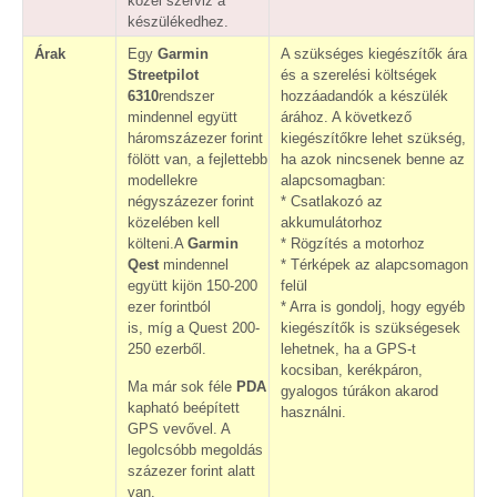
közel szerviz a
készülékedhez.
Árak
Egy
Garmin
A szükséges kiegészítők ára
Streetpilot
és a szerelési költségek
6310
rendszer
hozzáadandók a készülék
mindennel együtt
árához. A következő
háromszázezer forint
kiegészítőkre lehet szükség,
fölött van, a fejlettebb
ha azok nincsenek benne az
modellekre
alapcsomagban:
négyszázezer forint
* Csatlakozó az
közelében kell
akkumulátorhoz
költeni.A
Garmin
* Rögzítés a motorhoz
Qest
mindennel
* Térképek az alapcsomagon
együtt kijön 150-200
felül
ezer forintból
* Arra is gondolj, hogy egyéb
is, míg a Quest 200-
kiegészítők is szükségesek
250 ezerből.
lehetnek, ha a GPS-t
kocsiban, kerékpáron,
Ma már sok féle
PDA
gyalogos túrákon akarod
kapható beépített
használni.
GPS vevővel. A
legolcsóbb megoldás
százezer forint alatt
van.