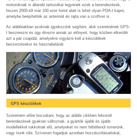
motoroknak is állandó tartozékai legyenek ezek a berendezések,
hiszen 2005-től már 100 ezer forint alatt is lehet olyan PDA-t kapni,
amelybe beépítették az antennát és rajta van a szoftver is.
Az alábbiakban azoknak igyekszünk segíteni, akik szeretnének GPS-
t beszerezni és úgy élvezni annak az előnyeit, hogy közben elkerülik
azt a pár csapdát, amelyekre vigyázni kell a készülékek
beszerzésekor és használatánál.
GPS készülékek
Szeretném előre bocsátani, hogy az alábbi cikkben felsorolt
berendezések gyakran változnak, a gyártók újabb és újabb
modellekkel rukkolnak elő, amelyeket mi nem feltétlenül ismerünk,
vagy írunk róla. Szívesen fogadjuk azonban hozzászólásaitokat,