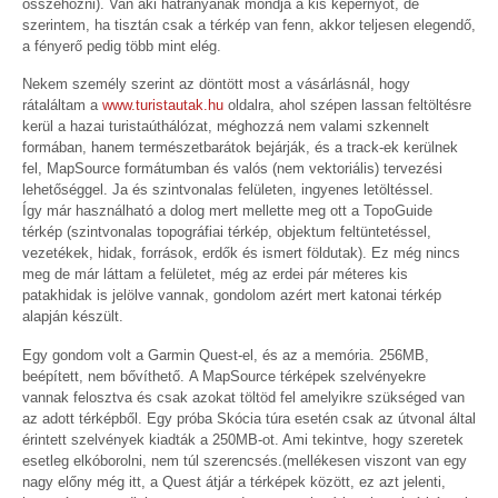
összehozni). Van aki hátrányának mondja a kis képernyőt, de
szerintem, ha tisztán csak a térkép van fenn, akkor teljesen elegendő,
a fényerő pedig több mint elég.
Nekem személy szerint az döntött most a vásárlásnál, hogy
rátaláltam a
www.turistautak.hu
oldalra, ahol szépen lassan feltöltésre
kerül a hazai turistaúthálózat, méghozzá nem valami szkennelt
formában, hanem természetbarátok bejárják, és a track-ek kerülnek
fel, MapSource formátumban és valós (nem vektoriális) tervezési
lehetőséggel. Ja és szintvonalas felületen, ingyenes letöltéssel.
Így már használható a dolog mert mellette meg ott a TopoGuide
térkép (szintvonalas topográfiai térkép, objektum feltüntetéssel,
vezetékek, hidak, források, erdők és ismert földutak). Ez még nincs
meg de már láttam a felületet, még az erdei pár méteres kis
patakhidak is jelölve vannak, gondolom azért mert katonai térkép
alapján készült.
Egy gondom volt a Garmin Quest-el, és az a memória. 256MB,
beépített, nem bővíthető. A MapSource térképek szelvényekre
vannak felosztva és csak azokat töltöd fel amelyikre szükséged van
az adott térképből. Egy próba Skócia túra esetén csak az útvonal által
érintett szelvények kiadták a 250MB-ot. Ami tekintve, hogy szeretek
esetleg elkóborolni, nem túl szerencsés.(mellékesen viszont van egy
nagy előny még itt, a Quest átjár a térképek között, ez azt jelenti,