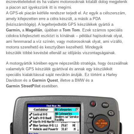
észrevételeiteket és ha valami motorosoknak kitalált dolog megjelenik
a piacon azt igyekszünk itt is megírni.
A GPS-ek piacán kétféle rendszer terjedt el. Az egyik a célszerszám,
amely kifejezetten erre a célra készült, a másik a PDA
(kéziszámítógép). A legelterjedtebb GPS készülékek gyártói a
Garmin,
a
Magellán
, újabban a
Tom Tom
. Ezek számos speciális
célokra kifejlesztett eszközt is kínálnak – például hajósoknak olyat,
ami fennmarad a víz színén, vagy motorosoknak olyat, ami vízálló,
motorra szerelhető és kesztyűben kezelhető. Mindegyik
készülék többé kevésbé ellenáll az időjárás viszontagságainak.
A motorgyártók körében egyre népszerűbb stratégia, hogy összeállnak
valamelyik GPS készülék gyártóval és annak egy készülékét
speciális kialakítással saját nevükön árulják. Ez történt a Harley
Davidson és a
Garmin Quest
, illetve a BMW és a
Garmin StreetPilot
esetében.