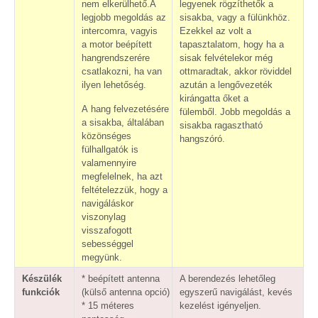
nem elkerülhető.A
legyenek rögzíthetők a
legjobb megoldás az
sisakba, vagy a fülünkhöz.
intercomra, vagyis
Ezekkel az volt a
a motor beépített
tapasztalatom, hogy ha a
hangrendszerére
sisak felvételekor még
csatlakozni, ha van
ottmaradtak, akkor röviddel
ilyen lehetőség.
azután a lengővezeték
kirángatta őket a
A hang felvezetésére
fülemből. Jobb megoldás a
a sisakba, általában
sisakba ragasztható
közönséges
hangszóró.
fülhallgatók is
valamennyire
megfelelnek, ha azt
feltételezzük, hogy a
navigáláskor
viszonylag
visszafogott
sebességgel
megyünk.
Készülék
* beépített antenna
A berendezés lehetőleg
funkciók
(külső antenna opció)
egyszerű navigálást, kevés
* 15 méteres
kezelést igényeljen.