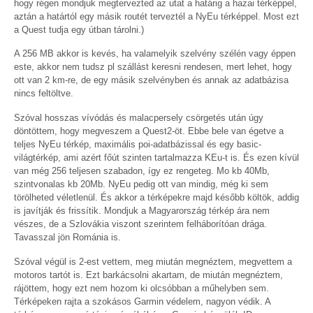
hogy régen mondjuk megtervezted az utat a határig a hazai térképpel,
aztán a határtól egy másik routét terveztél a NyEu térképpel. Most ezt
a Quest tudja egy útban tárolni.)
A 256 MB akkor is kevés, ha valamelyik szelvény szélén vagy éppen
este, akkor nem tudsz pl szállást keresni rendesen, mert lehet, hogy
ott van 2 km-re, de egy másik szelvényben és annak az adatbázisa
nincs feltöltve.
Szóval hosszas vívódás és malacpersely csörgetés után úgy
döntöttem, hogy megveszem a Quest2-öt. Ebbe bele van égetve a
teljes NyEu térkép, maximális poi-adatbázissal és egy basic-
világtérkép, ami azért főút szinten tartalmazza KEu-t is. És ezen kívül
van még 256 teljesen szabadon, így ez rengeteg. Mo kb 40Mb,
szintvonalas kb 20Mb. NyEu pedig ott van mindig, még ki sem
törölheted véletlenül. És akkor a térképekre majd később költök, addig
is javítják és frissítik. Mondjuk a Magyarország térkép ára nem
vészes, de a Szlovákia viszont szerintem felháborítóan drága.
Tavasszal jön Románia is.
Szóval végül is 2-est vettem, meg miután megnéztem, megvettem a
motoros tartót is. Ezt barkácsolni akartam, de miután megnéztem,
rájöttem, hogy ezt nem hozom ki olcsóbban a műhelyben sem.
Térképeken rajta a szokásos Garmin védelem, nagyon védik. A