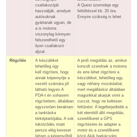
csatlakozóját
A Quest üzemideje egy
használják, amelyet
feltöltéssel kb. 20 óra.
autósoknak
Ennyire szükség is lehet.
gyártanak ugyan, de
a is motorra
viszonylag könnyen
felszerelhető egy
ilyen csatlakozó
aljzat.
Rögzítés
A készüléket
A profi megoldás az, amikor
lehetőleg úgy
konzolt szerelnek a motorra
kell rögzíteni, hogy
és erre lehet rögzíteni a
annak képernyője a
készüléket, lehetőleg egy,
vezető számára jól
vagy néhány mozdulattal,
látható legyen.A
mert megálláskor általában
PDA-t én sohasem
magunkkal akarjuk vinni a
rögzítettem, általában
cuccot, hogy ne keltesen
egyszerűen beraktam
feltűnést. A legelterjedtebb a
a tanktáska
két elemből álló megoldás,
térképtartójába. A sok
szerelőkeret a GPS
tükröződés miatt
rögzítésére és adapter a
persze elég keveset
motor és a szerelőkeret
láttam a képernyőből,
közé.Akik barkácsolni