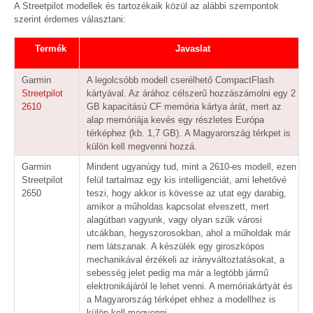
A Streetpilot modellek és tartozékaik közül az alábbi szempontok
szerint érdemes választani:
Termék
Javaslat
Garmin
A legolcsóbb modell cserélhető CompactFlash
Streetpilot
kártyával. Az árához célszerű hozzászámolni egy 2
2610
GB kapacitású CF memória kártya árát, mert az
alap memóriája kevés egy részletes Európa
térképhez (kb. 1,7 GB). A Magyarország térkpet is
külön kell megvenni hozzá.
Garmin
Mindent ugyanúgy tud, mint a 2610-es modell, ezen
Streetpilot
felül tartalmaz egy kis intelligenciát, ami lehetővé
2650
teszi, hogy akkor is kövesse az utat egy darabig,
amikor a műholdas kapcsolat elveszett, mert
alagútban vagyunk, vagy olyan szűk városi
utcákban, hegyszorosokban, ahol a műholdak már
nem látszanak. A készülék egy giroszkópos
mechanikával érzékeli az irányváltoztatásokat, a
sebesség jelet pedig ma már a legtöbb jármű
elektronikájáról le lehet venni. A memóriakártyát és
a Magyarország térképet ehhez a modellhez is
külön kell megvenni.