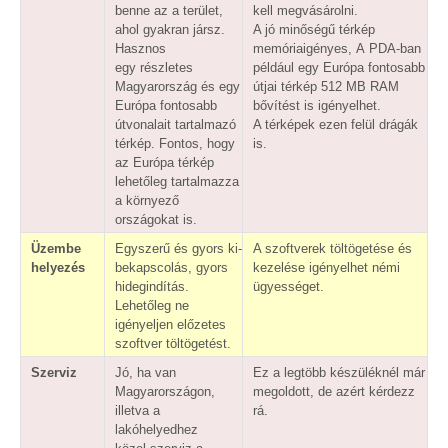
benne az a terület,
kell megvásárolni.
ahol gyakran jársz.
A jó minőségű térkép
Hasznos
memóriaigényes, A PDA-ban
egy részletes
például egy Európa fontosabb
Magyarország és egy
útjai térkép 512 MB RAM
Európa fontosabb
bővítést is igényelhet.
útvonalait tartalmazó
A térképek ezen felül drágák
térkép. Fontos, hogy
is.
az Európa térkép
lehetőleg tartalmazza
a környező
országokat is.
Üzembe
Egyszerű és gyors ki-
A szoftverek töltögetése és
helyezés
bekapscolás, gyors
kezelése igényelhet némi
hidegindítás.
ügyességet.
Lehetőleg ne
igényeljen előzetes
szoftver töltögetést.
Szerviz
Jó, ha van
Ez a legtöbb készüléknél már
Magyarországon,
megoldott, de azért kérdezz
illetva a
rá.
lakóhelyedhez