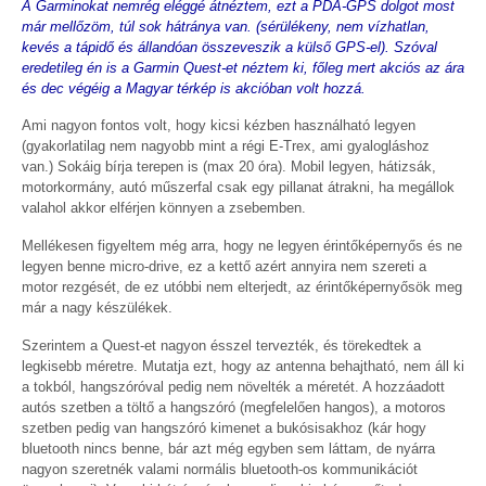
A Garminokat nemrég eléggé átnéztem, ezt a PDA-GPS dolgot most
már mellőzöm, túl sok hátránya van. (sérülékeny, nem vízhatlan,
kevés a tápidő és állandóan összeveszik a külső GPS-el). Szóval
eredetileg én is a Garmin Quest-et néztem ki, főleg mert akciós az ára
és dec végéig a Magyar térkép is akcióban volt hozzá.
Ami nagyon fontos volt, hogy kicsi kézben használható legyen
(gyakorlatilag nem nagyobb mint a régi E-Trex, ami gyalogláshoz
van.) Sokáig bírja terepen is (max 20 óra). Mobil legyen, hátizsák,
motorkormány, autó műszerfal csak egy pillanat átrakni, ha megállok
valahol akkor elférjen könnyen a zsebemben.
Mellékesen figyeltem még arra, hogy ne legyen érintőképernyős és ne
legyen benne micro-drive, ez a kettő azért annyira nem szereti a
motor rezgését, de ez utóbbi nem elterjedt, az érintőképernyősök meg
már a nagy készülékek.
Szerintem a Quest-et nagyon ésszel tervezték, és törekedtek a
legkisebb méretre. Mutatja ezt, hogy az antenna behajtható, nem áll ki
a tokból, hangszóróval pedig nem növelték a méretét. A hozzáadott
autós szetben a töltő a hangszóró (megfelelően hangos), a motoros
szetben pedig van hangszóró kimenet a bukósisakhoz (kár hogy
bluetooth nincs benne, bár azt még egyben sem láttam, de nyárra
nagyon szeretnék valami normális bluetooth-os kommunikációt