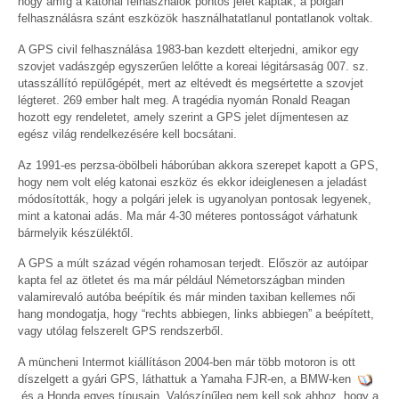
hogy amíg a katonai felhasználók pontos jelet kaptak, a polgári
felhasználásra szánt eszközök használhatatlanul pontatlanok voltak.
A GPS civil felhasználása 1983-ban kezdett elterjedni, amikor egy
szovjet vadászgép egyszerűen lelőtte a koreai légitársaság 007. sz.
utasszállító repülőgépét, mert az eltévedt és megsértette a szovjet
légteret. 269 ember halt meg. A tragédia nyomán Ronald Reagan
hozott egy rendeletet, amely szerint a GPS jelet díjmentesen az
egész világ rendelkezésére kell bocsátani.
Az 1991-es perzsa-öbölbeli háborúban akkora szerepet kapott a GPS,
hogy nem volt elég katonai eszköz és ekkor ideiglenesen a jeladást
módosították, hogy a polgári jelek is ugyanolyan pontosak legyenek,
mint a katonai adás. Ma már 4-30 méteres pontosságot várhatunk
bármelyik készüléktől.
A GPS a múlt század végén rohamosan terjedt. Először az autóipar
kapta fel az ötletet és ma már például Németországban minden
valamirevaló autóba beépítik és már minden taxiban kellemes női
hang mondogatja, hogy “rechts abbiegen, links abbiegen” a beépített,
vagy utólag felszerelt GPS rendszerből.
A müncheni Intermot kiállításon 2004-ben már több motoron is ott
díszelgett a gyári GPS, láthattuk a Yamaha FJR-en, a BMW-ken
és a Honda egyes típusain. Valószínűleg nem kell sok ahhoz, hogy a