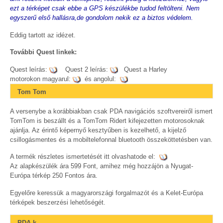
ezt a térképet csak ebbe a GPS készülékbe tudod feltölteni. Nem
egyszerű első hallásra,de gondolom nekik ez a biztos védelem.
Eddig tartott az idézet.
További Quest linkek:
Quest leírás:
Quest 2 leírás:
Quest a Harley
motorokon magyarul:
és angolul:
Tom Tom
A versenybe a korábbiakban csak PDA navigációs szoftvereiről ismert
TomTom is beszállt és a TomTom Ridert kifejezetten motorosoknak
ajánlja. Az érintő képernyő kesztyűben is kezelhető, a kijelző
csillogásmentes és a mobiltelefonnal bluetooth összeköttetésben van.
A termék részletes ismertetését itt olvashatode el:
Az alapkészülék ára 599 Font, amihez még hozzájön a Nyugat-
Európa térkép 250 Fontos ára.
Egyelőre keressük a magyarországi forgalmazót és a Kelet-Európa
térképek beszerzési lehetőségét.
PDA-k