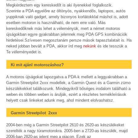
Megkérdeztem egy kereskedőt is aki ilyenekkel foglalkozik.
Szerinte a PDA egyelőre az öltönyös, nyakkendős, laptopos, autós
yuppiknak való gadget, amely bizonyos korlátokklal máshol is, adott
esetben motoron is használható, de nem erre való. Más
kereskedőknek más lehet a véleményük, mert a német motoros
újságokban egyre gyakrabban jelennek meg PDA GPS kombinációk
hirdetései.Szívesen megosztanám persze mások tapasztalatait is. Ha
neked jobban bevált a PDA, akkor írd meg
nekünk
és ide tesszük a
Te véleményedet is.
Ki mit ajánl motorozáshoz?
A motoros újságokat lapozgatva a PDA-k mellett a leggyakrabban a
Garmin Streetpilot 2xxx modellek, a Garmin Quest és a Garmin zümo
készülékekkel találkozunk. Mindegyikről bőséges irodalom található a
weben és többen weben is árulják, ezért a részletes termékleírások
helyett csak linkeket adunk meg, ahol mindent elolvashatsz.
Garmin Streetpilot 2xxx
2004-ben még a Garmin Streetpilot 2610 és 2620-as készülékeket
szerelték a nagy túramotorokra. 2005-ben a 2720-as készülék, majd
2006-ban 2820-as jelent meg a piacon. Ezek az