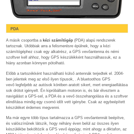
PDA
A másik csoportba a
kézi számítógép
(PDA) alapú rendszerek
tartoznak. Utóbbiak arra a felismerésre épülnek, hogy a kézi
számítógéphez csak egy alkatrész, a GPS vevőantenna és némi
szoftver kell ahhoz, hogy GPS készülékként használhassuk, ez a
hiány azonban könnyen pótolható.
Előbb a tartozékként használható külső antennák terjedtek el. 2004-
ben jelentek meg az első ilyen típusok, . A bluetoothos GPS
vevő legfeljebb az autósok körében aratott sikert, mert energiaellátása
sok drótot igényelt. Én kipróbáltam motoron is, és bár élveztem a
navigálást a GPS-sel, a PDA és a vevő összehangolása és a szoftver
elindítása mindig egy csomó időt vett igénybe. Csak az egybeépített
készüléket érdemes megvenni.
Ma már egyre több típus tartalmazza a GPS vevőantennát beépítve,
és valószínűnek látszik, hogy néhány éven belül az összes ilyen
készülékbe beköltözik a GPS vevő éppúgy, mint ahogy a diktafon, az