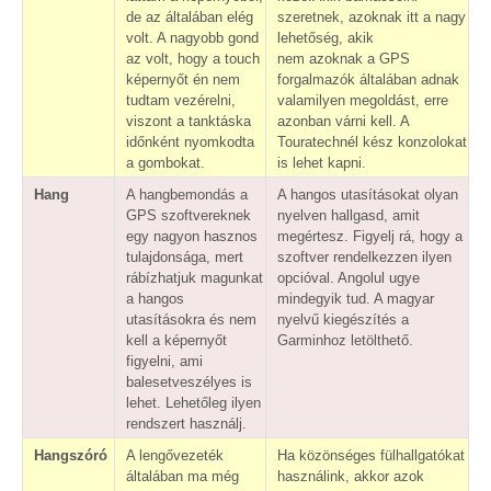
de az általában elég
szeretnek, azoknak itt a nagy
volt. A nagyobb gond
lehetőség, akik
az volt, hogy a touch
nem azoknak a GPS
képernyőt én nem
forgalmazók általában adnak
tudtam vezérelni,
valamilyen megoldást, erre
viszont a tanktáska
azonban várni kell. A
időnként nyomkodta
Touratechnél kész konzolokat
a gombokat.
is lehet kapni.
Hang
A hangbemondás a
A hangos utasításokat olyan
GPS szoftvereknek
nyelven hallgasd, amit
egy nagyon hasznos
megértesz. Figyelj rá, hogy a
tulajdonsága, mert
szoftver rendelkezzen ilyen
rábízhatjuk magunkat
opcióval. Angolul ugye
a hangos
mindegyik tud. A magyar
utasításokra és nem
nyelvű kiegészítés a
kell a képernyőt
Garminhoz letölthető.
figyelni, ami
balesetveszélyes is
lehet. Lehetőleg ilyen
rendszert használj.
Hangszóró
A lengővezeték
Ha közönséges fülhallgatókat
általában ma még
használink, akkor azok