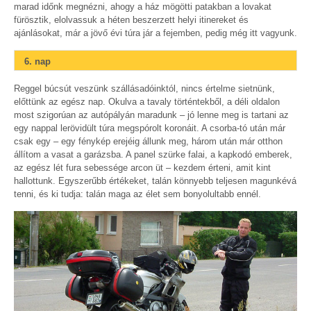
marad időnk megnézni, ahogy a ház mögötti patakban a lovakat
fürösztik, elolvassuk a héten beszerzett helyi itinereket és
ajánlásokat, már a jövő évi túra jár a fejemben, pedig még itt vagyunk.
6. nap
Reggel búcsút veszünk szállásadóinktól, nincs értelme sietnünk,
előttünk az egész nap. Okulva a tavaly történtekből, a déli oldalon
most szigorúan az autópályán maradunk – jó lenne meg is tartani az
egy nappal lerövidült túra megspórolt koronáit. A csorba-tó után már
csak egy – egy fénykép erejéig állunk meg, három után már otthon
állítom a vasat a garázsba. A panel szürke falai, a kapkodó emberek,
az egész lét fura sebessége arcon üt – kezdem érteni, amit kint
hallottunk. Egyszerűbb értékeket, talán könnyebb teljesen magunkévá
tenni, és ki tudja: talán maga az élet sem bonyolultabb ennél.