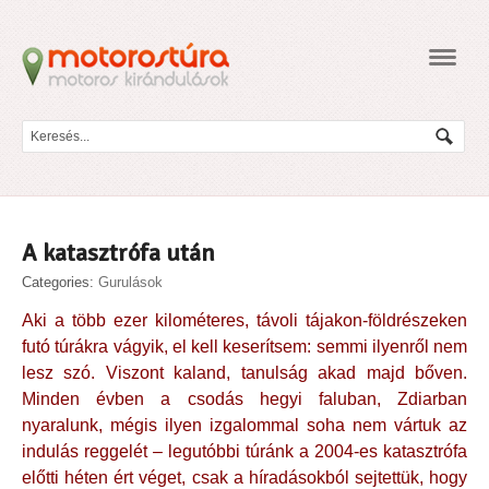
Navig
A katasztrófa után
Categories:
Gurulások
Aki a több ezer kilométeres, távoli tájakon-földrészeken
futó túrákra vágyik, el kell keserítsem: semmi ilyenről nem
lesz szó. Viszont kaland, tanulság akad majd bőven.
Minden évben a csodás hegyi faluban, Zdiarban
nyaralunk, mégis ilyen izgalommal soha nem vártuk az
indulás reggelét – legutóbbi túránk a 2004-es katasztrófa
előtti héten ért véget, csak a híradásokból sejtettük, hogy