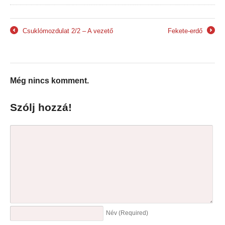
Csuklómozdulat 2/2 – A vezető
Fekete-erdő
←
→
Még nincs komment.
Szólj hozzá!
Név
(Required)