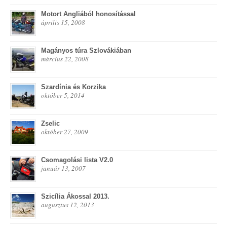
Motort Angliából honosítással
április 15, 2008
Magányos túra Szlovákiában
március 22, 2008
Szardínia és Korzika
október 5, 2014
Zselic
október 27, 2009
Csomagolási lista V2.0
január 13, 2007
Szicília Ákossal 2013.
augusztus 12, 2013