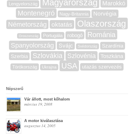
Magyarország
Marokkó
Lengyelország
Montenegró
Norvégia
Nagy-Britannia
Olaszország
Németország
oktatás
Románia
robogó
Portugália
Oroszország
Spanyolország
Svájc
Szardínia
Svédország
Szlovákia
Szlovénia
Szerbia
Toszkána
USA
utazás szervezés
Törökország
Ukrajna
Népszerű
Vár állott, most kőhalom
március 19, 2008
A motor kiválasztása
augusztus 14, 2005