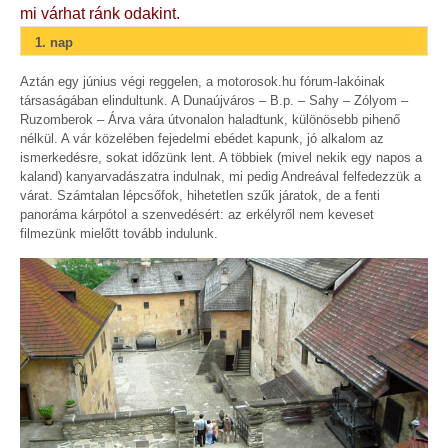
mi várhat ránk odakint.
1. nap
Aztán egy június végi reggelen, a motorosok.hu fórum-lakóinak
társaságában elindultunk. A Dunaújváros – B.p. – Sahy – Zólyom –
Ruzomberok – Árva vára útvonalon haladtunk, különösebb pihenő
nélkül. A vár közelében fejedelmi ebédet kapunk, jó alkalom az
ismerkedésre, sokat időzünk lent. A többiek (mivel nekik egy napos a
kaland) kanyarvadászatra indulnak, mi pedig Andreával felfedezzük a
várat. Számtalan lépcsőfok, hihetetlen szűk járatok, de a fenti
panoráma kárpótol a szenvedésért: az erkélyről nem keveset
filmezünk mielőtt tovább indulunk.