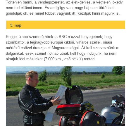
Történjen bármi, a vendégszeretet, az élet-igenlés, a végtelen jókedv
nem tud eltűnni innen. És amíg így van, nagy baj nem történhet –
gondolják ők, és minél többet vagyunk itt, kezdjük hinni magunk is.
5. nap
Reggel újabb szomorú hírek: a BBC-n azzal fenyegetnek, hogy
szombattól, a legnagyobb európai ciklon, viharos széllel, óriási
mértékű esővel árasztja el Magyarországot. Át kell szerveznünk a
dolgainkat, ezek szerint holnap útnak kell hogy induljunk, ha nem
akarjuk idei mázlinkat (7.000 km., eső nélkül) rontani.