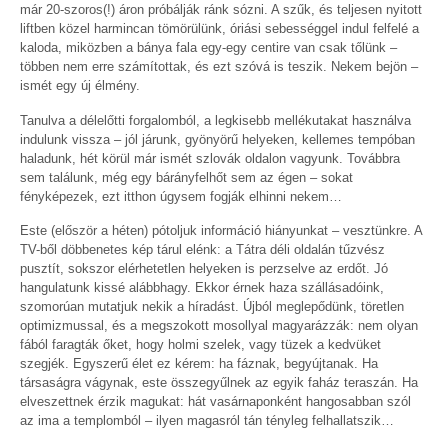
már 20-szoros(!) áron próbálják ránk sózni. A szűk, és teljesen nyitott
liftben közel harmincan tömörülünk, óriási sebességgel indul felfelé a
kaloda, miközben a bánya fala egy-egy centire van csak tőlünk –
többen nem erre számítottak, és ezt szóvá is teszik. Nekem bejön –
ismét egy új élmény.
Tanulva a délelőtti forgalomból, a legkisebb mellékutakat használva
indulunk vissza – jól járunk, gyönyörű helyeken, kellemes tempóban
haladunk, hét körül már ismét szlovák oldalon vagyunk. Továbbra
sem találunk, még egy bárányfelhőt sem az égen – sokat
fényképezek, ezt itthon úgysem fogják elhinni nekem…
Este (először a héten) pótoljuk információ hiányunkat – vesztünkre. A
TV-ből döbbenetes kép tárul elénk: a Tátra déli oldalán tűzvész
pusztít, sokszor elérhetetlen helyeken is perzselve az erdőt. Jó
hangulatunk kissé alábbhagy. Ekkor érnek haza szállásadóink,
szomorúan mutatjuk nekik a híradást. Újból meglepődünk, töretlen
optimizmussal, és a megszokott mosollyal magyarázzák: nem olyan
fából faragták őket, hogy holmi szelek, vagy tüzek a kedvüket
szegjék. Egyszerű élet ez kérem: ha fáznak, begyújtanak. Ha
társaságra vágynak, este összegyűlnek az egyik faház teraszán. Ha
elveszettnek érzik magukat: hát vasárnaponként hangosabban szól
az ima a templomból – ilyen magasról tán tényleg felhallatszik…