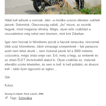
Hálát kell adnunk a sorsnak, idén –a rövidke szezon ellenére- sokfelé
jártunk: Dolomitok, Olaszország valódi, „ősi” részei, az osztrák
hegyek, mind megannyi élmény. Mégis, olyan erős csábítást a
visszatérésre még sehol nem éreztem, mint kint Zdiarban.
Igaz nem hoznak ki félméteres pizzát a házunk teraszára, nincsenek
több száz kilométeres, tükör simaságú szerpentinek – bár panaszra
azért nem lehet okunk -, nem motorral jutunk fel a 3000 méteres
csúcsokra, mégis óriási ereje van. Erő, mely a hegy, az emberek és
az ottani ÉLET ötvözéséből alakul ki. Olyan csábítás ez, melynek
ellenállni szinte lehetetlen, és nem is kell: ki kell próbálni, és élvezni
kell – talán ilyen egyszerű az egész…
Üdv
Kutya.
Szöveg és képek: Pulai László, 2006.
Tags:
Szlovákia