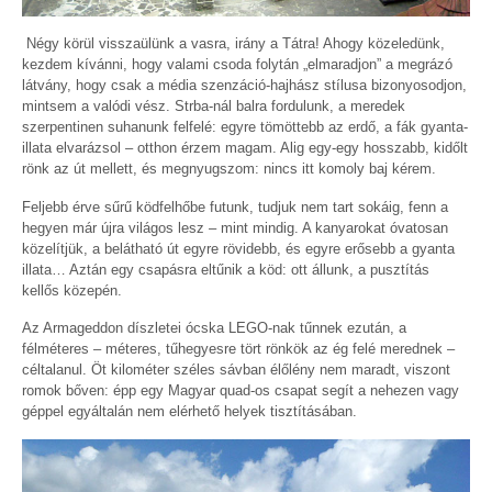
Négy körül visszaülünk a vasra, irány a Tátra! Ahogy közeledünk,
kezdem kívánni, hogy valami csoda folytán „elmaradjon” a megrázó
látvány, hogy csak a média szenzáció-hajhász stílusa bizonyosodjon,
mintsem a valódi vész. Strba-nál balra fordulunk, a meredek
szerpentinen suhanunk felfelé: egyre tömöttebb az erdő, a fák gyanta-
illata elvarázsol – otthon érzem magam. Alig egy-egy hosszabb, kidőlt
rönk az út mellett, és megnyugszom: nincs itt komoly baj kérem.
Feljebb érve sűrű ködfelhőbe futunk, tudjuk nem tart sokáig, fenn a
hegyen már újra világos lesz – mint mindig. A kanyarokat óvatosan
közelítjük, a belátható út egyre rövidebb, és egyre erősebb a gyanta
illata… Aztán egy csapásra eltűnik a köd: ott állunk, a pusztítás
kellős közepén.
Az Armageddon díszletei ócska LEGO-nak tűnnek ezután, a
félméteres – méteres, tűhegyesre tört rönkök az ég felé merednek –
céltalanul. Öt kilométer széles sávban élőlény nem maradt, viszont
romok bőven: épp egy Magyar quad-os csapat segít a nehezen vagy
géppel egyáltalán nem elérhető helyek tisztításában.