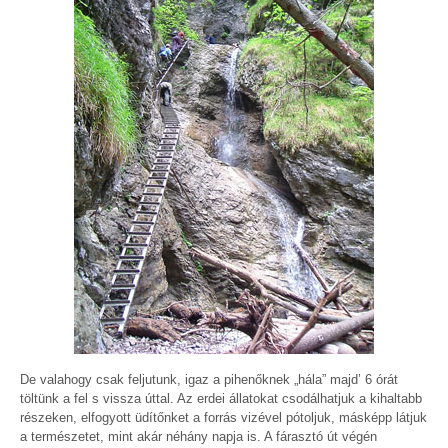
De valahogy csak feljutunk, igaz a pihenőknek „hála” majd’ 6 órát
töltünk a fel s vissza úttal. Az erdei állatokat csodálhatjuk a kihaltabb
részeken, elfogyott üdítőnket a forrás vizével pótoljuk, másképp látjuk
a természetet, mint akár néhány napja is. A fárasztó út végén