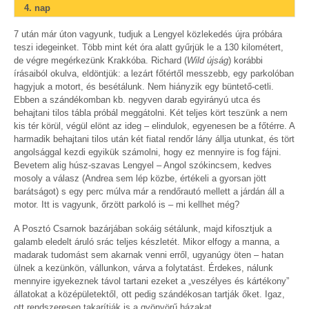
4. nap
7 után már úton vagyunk, tudjuk a Lengyel közlekedés újra próbára
teszi idegeinket. Több mint két óra alatt gyűrjük le a 130 kilométert,
de végre megérkezünk Krakkóba. Richard (
Wild újság
) korábbi
írásaiból okulva, eldöntjük: a lezárt főtértől messzebb, egy parkolóban
hagyjuk a motort, és besétálunk. Nem hiányzik egy büntető-cetli.
Ebben a szándékomban kb. negyven darab egyirányú utca és
behajtani tilos tábla próbál meggátolni. Két teljes kört teszünk a nem
kis tér körül, végül elönt az ideg – elindulok, egyenesen be a főtérre. A
harmadik behajtani tilos után két fiatal rendőr lány állja utunkat, és tört
angolsággal kezdi egyikük számolni, hogy ez mennyire is fog fájni.
Bevetem alig húsz-szavas Lengyel – Angol szókincsem, kedves
mosoly a válasz (Andrea sem lép közbe, értékeli a gyorsan jött
barátságot) s egy perc múlva már a rendőrautó mellett a járdán áll a
motor. Itt is vagyunk, őrzött parkoló is – mi kellhet még?
A Posztó Csarnok bazárjában sokáig sétálunk, majd kifosztjuk a
galamb eledelt áruló srác teljes készletét. Mikor elfogy a manna, a
madarak tudomást sem akarnak venni erről, ugyanúgy öten – hatan
ülnek a kezünkön, vállunkon, várva a folytatást. Érdekes, nálunk
mennyire igyekeznek távol tartani ezeket a „veszélyes és kártékony”
állatokat a középületektől, ott pedig szándékosan tartják őket. Igaz,
ott rendszeresen takarítják is a gyönyörű házakat…