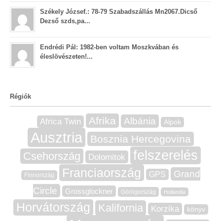
Székely József.: 78-79 Szabadszállás Mn2067.Dicső
Dezső szds,pa...
Endrédi Pál: 1982-ben voltam Moszkvában és
éleslövészeten!...
Régiók
Afrika
Albánia
Africa Twin
Alpok
Ausztria
Bosznia Hercegovina
felszerelés
Csehország
Dolomitok
Franciaország
Grand
GPS
Finnország
Circle
Grossglockner
Görögország
Hollandia
Horvátország
Kalifornia
Korzika
könyv