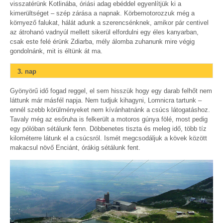
visszatérünk Kotlinába, óriási adag ebéddel egyenlítjük ki a
kimerültséget – szép zárása a napnak. Körbemotorozzuk még a
környező falukat, hálát adunk a szerencsénknek, amikor pár centivel
az átrohanó vadnyúl mellett sikerül elfordulni egy éles kanyarban,
csak este felé érünk Zdiarba, mély álomba zuhanunk mire végig
gondolnánk, mit is éltünk át ma.
3. nap
Gyönyörű idő fogad reggel, el sem hisszük hogy egy darab felhőt nem
láttunk már másfél napja. Nem tudjuk kihagyni, Lomnicra tartunk –
ennél szebb körülményeket nem kívánhatnánk a csúcs látogatáshoz.
Tavaly még az esőruha is felkerült a motoros gúnya fölé, most pedig
egy pólóban sétálunk fenn. Döbbenetes tiszta és meleg idő, több tíz
kilométerre látunk el a csúcsról. Ismét megcsodáljuk a kövek között
makacsul növő Enciánt, órákig sétálunk fent.