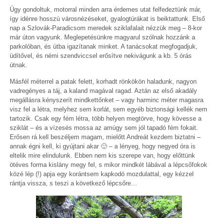
Úgy gondoltuk, motorral minden arra érdemes utat felfedeztünk már,
így idénre hosszú városnézéseket, gyalogtúrákat is beiktattunk. Első
nap a Szlovák-Paradicsom meredek sziklafalait nézzük meg – 8-kor
már úton vagyunk. Meglepetésünkre magyarul szólnak hozzánk a
parkolóban, és útba igazítanak minket. A tanácsokat megfogadjuk,
üdítővel, és némi szendviccsel erősítve nekivágunk a kb. 5 órás
útnak.
Másfél méterrel a patak felett, korhadt rönkökön haladunk, nagyon
vadregényes a táj, a kaland magával ragad. Aztán az első akadály
megállásra kényszerít mindkettőnket – vagy harminc méter magasra
visz fel a létra, melyhez sem korlát, sem egyéb biztonsági kellék nem
tartozik. Csak egy fém létra, több helyen megtörve, hogy kövesse a
sziklát – és a vízesés mossa az amúgy sem jól tapadó fém fokait.
Erősen rá kell beszéljem magam, mielőtt Andreát kezdem biztatni –
annak égni kell, ki gyújtani akar 🙂 – a lényeg, hogy negyed óra is
eltelik mire elindulunk. Ebben nem kis szerepe van, hogy előttünk
ötéves forma kislány megy fel, s mikor mindkét lábával a lépcsőfokok
közé lép (!) apja egy korántsem kapkodó mozdulattal, egy kézzel
rántja vissza, s teszi a következő lépcsőre…