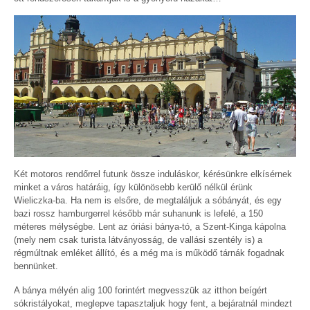
Két motoros rendőrrel futunk össze induláskor, kérésünkre elkísérnek
minket a város határáig, így különösebb kerülő nélkül érünk
Wieliczka-ba. Ha nem is elsőre, de megtaláljuk a sóbányát, és egy
bazi rossz hamburgerrel később már suhanunk is lefelé, a 150
méteres mélységbe. Lent az óriási bánya-tó, a Szent-Kinga kápolna
(mely nem csak turista látványosság, de vallási szentély is) a
régmúltnak emléket állító, és a még ma is működő tárnák fogadnak
bennünket.
A bánya mélyén alig 100 forintért megvesszük az itthon beígért
sókristályokat, meglepve tapasztaljuk hogy fent, a bejáratnál mindezt