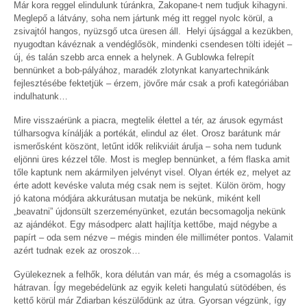
Már kora reggel elindulunk túránkra, Zakopane-t nem tudjuk kihagyni.
Meglepő a látvány, soha nem jártunk még itt reggel nyolc körül, a
zsivajtól hangos, nyüzsgő utca üresen áll. Helyi újsággal a kezükben,
nyugodtan kávéznak a vendéglősök, mindenki csendesen tölti idejét –
új, és talán szebb arca ennek a helynek. A Gublowka felrepít
bennünket a bob-pályához, maradék zlotynkat kanyartechnikánk
fejlesztésébe fektetjük – érzem, jövőre már csak a profi kategóriában
indulhatunk…
Mire visszaérünk a piacra, megtelik élettel a tér, az árusok egymást
túlharsogva kínálják a portékát, elindul az élet. Orosz barátunk már
ismerősként köszönt, letűnt idők relikviáit árulja – soha nem tudunk
eljönni üres kézzel tőle. Most is meglep bennünket, a fém flaska amit
tőle kaptunk nem akármilyen jelvényt visel. Olyan érték ez, melyet az
érte adott kevéske valuta még csak nem is sejtet. Külön öröm, hogy
jó katona módjára akkurátusan mutatja be nekünk, miként kell
„beavatni” újdonsült szerzeményünket, ezután becsomagolja nekünk
az ajándékot. Egy másodperc alatt hajlítja kettőbe, majd négybe a
papírt – oda sem nézve – mégis minden éle milliméter pontos. Valamit
azért tudnak ezek az oroszok…
Gyülekeznek a felhők, kora délután van már, és még a csomagolás is
hátravan. Így megebédelünk az egyik keleti hangulatú sütödében, és
kettő körül már Zdiarban készülődünk az útra. Gyorsan végzünk, így