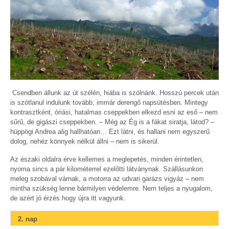
Csendben állunk az út szélén, hiába is szólnánk. Hosszú percek után
is szótlanul indulunk tovább, immár derengő napsütésben. Mintegy
kontrasztként, óriási, hatalmas cseppekben elkezd esni az eső – nem
sűrű, de gigászi cseppekben. – Még az Ég is a fákat siratja, látod? –
hüppögi Andrea alig hallhatóan… Ezt látni, és hallani nem egyszerű
dolog, nehéz könnyek nélkül állni – nem is sikerül.
Az északi oldalra érve kellemes a meglepetés, minden érintetlen,
nyoma sincs a pár kilométerrel ezelőtti látványnak. Szállásunkon
meleg szobával várnak, a motorra az udvari garázs vigyáz – nem
mintha szükség lenne bármilyen védelemre. Nem teljes a nyugalom,
de azért jó érzés hogy újra itt vagyunk.
2. nap