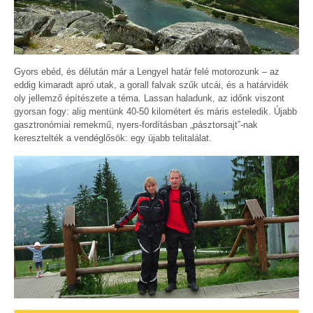
Gyors ebéd, és délután már a Lengyel határ felé motorozunk – az
eddig kimaradt apró utak, a gorall falvak szűk utcái, és a határvidék
oly jellemző építészete a téma. Lassan haladunk, az időnk viszont
gyorsan fogy: alig mentünk 40-50 kilométert és máris esteledik. Újabb
gasztronómiai remekmű, nyers-fordításban „pásztorsajt”-nak
keresztelték a vendéglősök: egy újabb telitalálat.