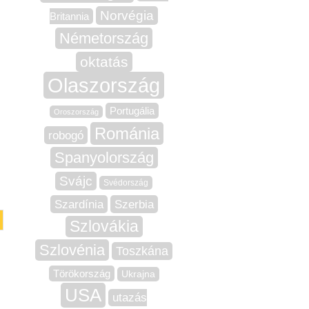
Norvégia
Britannia
Németország
oktatás
Olaszország
Portugália
Oroszország
Románia
robogó
Spanyolország
Svájc
Svédország
Szardínia
Szerbia
Szlovákia
Szlovénia
Toszkána
Törökország
Ukrajna
USA
utazás