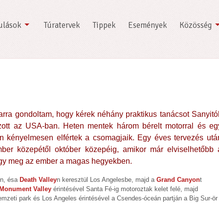
ulások
Túratervek
Tippek
Események
Közösség
 arra gondoltam, hogy kérek néhány praktikus tanácsot Sanyitól
ott az USA-ban. Heten mentek három bérelt motorral és eg
n kényelmesen elfértek a csomagjaik. Egy éves tervezés utá
ember közepétől október közepéig, amikor már elviselhetőbb 
agy meg az ember a magas hegyekben.
on, ésa
Death Valley
n keresztül Los Angelesbe, majd a
Grand Canyon
t
Monument Valley
érintésével Santa Fé-ig motoroztak kelet felé, majd
mzeti park és Los Angeles érintésével a Csendes-óceán partján a Big Sur-ör