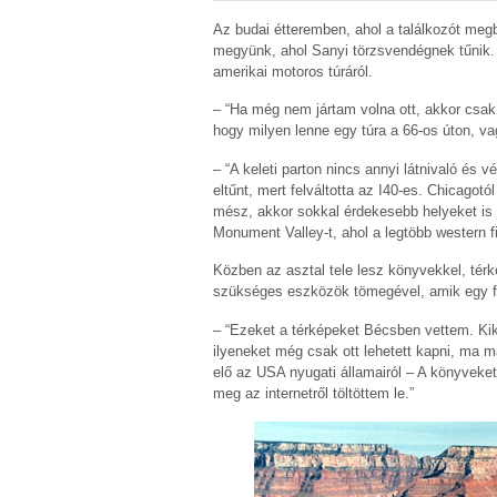
Az budai étteremben, ahol a találkozót meg
megyünk, ahol Sanyi törzsvendégnek tűnik.
amerikai motoros túráról.
– “Ha még nem jártam volna ott, akkor csak
hogy milyen lenne egy túra a 66-os úton, va
– “A keleti parton nincs annyi látnivaló és 
eltűnt, mert felváltotta az I40-es. Chicagot
mész, akkor sokkal érdekesebb helyeket is 
Monument Valley-t, ahol a legtöbb western fi
Közben az asztal tele lesz könyvekkel, tér
szükséges eszközök tömegével, amik egy fe
– “Ezeket a térképeket Bécsben vettem. Ki
ilyeneket még csak ott lehetett kapni, ma m
elő az USA nyugati államairól – A könyveket
meg az internetről töltöttem le.”