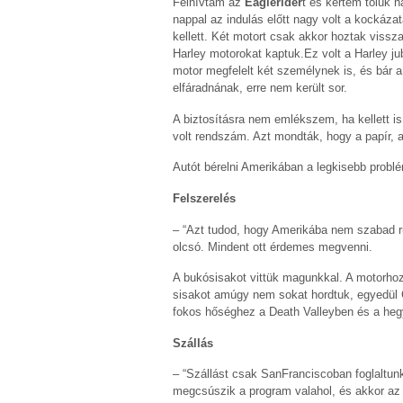
Felhívtam az
Eaglerider
t és kértem tőlük h
nappal az indulás előtt nagy volt a kockáza
kellett. Két motort csak akkor hoztak vissz
Harley motorokat kaptuk.Ez volt a Harley j
motor megfelelt két személynek is, és bár a
elfáradnának, erre nem került sor.
A biztosításra nem emlékszem, ha kellett is
volt rendszám. Azt mondták, hogy a papír, a
Autót bérelni Amerikában a legkisebb problé
Felszerelés
– “Azt tudod, hogy Amerikába nem szabad 
olcsó. Mindent ott érdemes megvenni.
A bukósisakot vittük magunkkal. A motorhoz
sisakot amúgy nem sokat hordtuk, egyedül Ca
fokos hőséghez a Death Valleyben és a hegy
Szállás
– “Szállást csak SanFranciscoban foglaltunk
megcsúszik a program valahol, és akkor az 