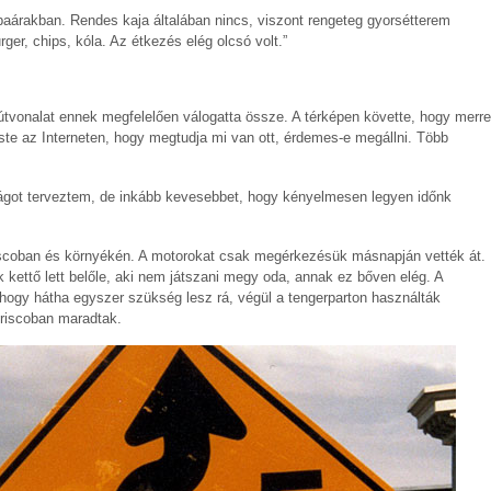
obaárakban. Rendes kaja általában nincs, viszont rengeteg gyorsétterem
ger, chips, kóla. Az étkezés elég olcsó volt.”
útvonalat ennek megfelelően válogatta össze. A térképen követte, hogy merre
te az Interneten, hogy megtudja mi van ott, érdemes-e megállni. Több
ságot terveztem, de inkább kevesebbet, hogy kényelmesen legyen időnk
iscoban és környékén. A motorokat csak megérkezésük másnapján vették át.
kettő lett belőle, aki nem játszani megy oda, annak ez bőven elég. A
 hogy hátha egyszer szükség lesz rá, végül a tengerparton használták
Friscoban maradtak.