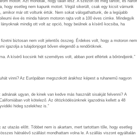
árom motort. Azt mondták, hogy talán lesz. A szezon ott még tartott, és háro
ta, hogy esetleg nem kapunk motort. Végül sikerült, csak egy kicsit várnunk
a, amikor már ott voltunk értük. Nem sokat válogathattunk, de a legújabb
ubileumi éve és minda három motoron rajta volt a 100 éves cimke. Mindegyik
 lányoknak mindig ott volt az opció, hogy beülnek a kísérő kocsiba, ha
 fizetni biztosan nem volt jelentős összeg. Érdekes volt, hogy a motoron nem
mi igazolja a tulajdonjogot bőven elegendő a rendőröknek.
ma. A kísérő kocsink hét személyes volt, abban pont elfértek a bőröndjeink.”
ruhát vinni? Az Európában megszokott árakhoz képest a ruhanemű nagyon
 adnának ugyan, de kinek van kedve más használt sisakját felvenni? A
liforniában volt kötelező. Az öltözködésünknek igazodnia kellett a 48
vidéki hideg szelekhez is.”
 az utazás előtt. Többet nem is akartam, mert tartottam tőle, hogy esetleg
összes hátralévő szállást mondhattam volna le. A szállás viszont egyáltalán