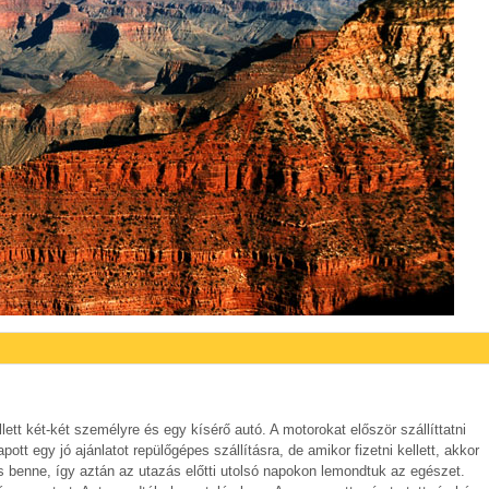
ett két-két személyre és egy kísérő autó. A motorokat először szállíttatni
pott egy jó ajánlatot repülőgépes szállításra, de amikor fizetni kellett, akkor
s benne, így aztán az utazás előtti utolsó napokon lemondtuk az egészet.