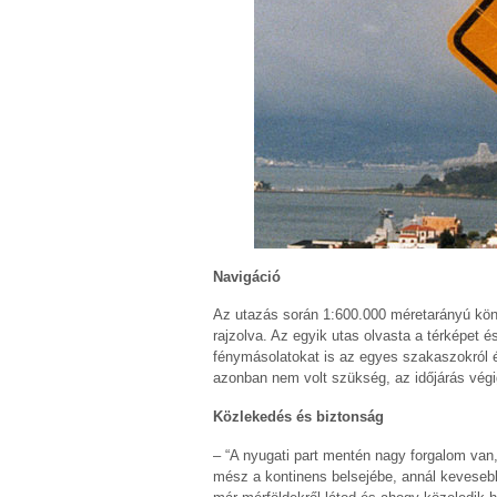
Navigáció
Az utazás során 1:600.000 méretarányú kön
rajzolva. Az egyik utas olvasta a térképet é
fénymásolatokat is az egyes szakaszokról é
azonban nem volt szükség, az időjárás végig
Közlekedés és biztonság
– “A nyugati part mentén nagy forgalom van,
mész a kontinens belsejébe, annál kevesebb