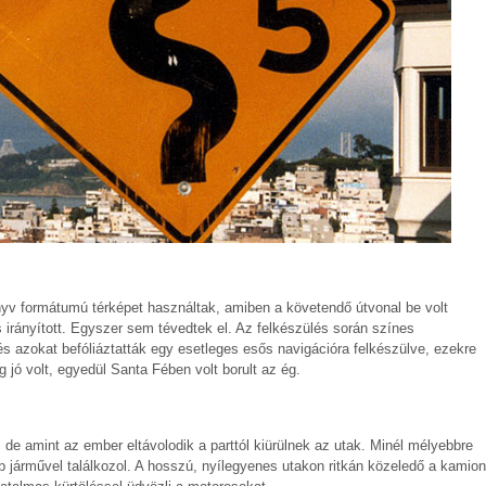
yv formátumú térképet használtak, amiben a követendő útvonal be volt
s irányított. Egyszer sem tévedtek el. Az felkészülés során színes
s azokat befóliáztatták egy esetleges esős navigációra felkészülve, ezekre
 jó volt, egyedül Santa Fében volt borult az ég.
 de amint az ember eltávolodik a parttól kiürülnek az utak. Minél mélyebbre
 járművel találkozol. A hosszú, nyílegyenes utakon ritkán közeledő a kamion