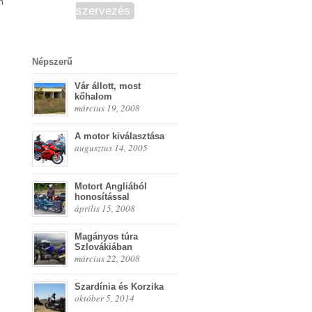
m
szervezés
Népszerű
Vár állott, most
kőhalom
március 19, 2008
A motor kiválasztása
augusztus 14, 2005
Motort Angliából
honosítással
április 15, 2008
Magányos túra
Szlovákiában
március 22, 2008
Szardínia és Korzika
október 5, 2014