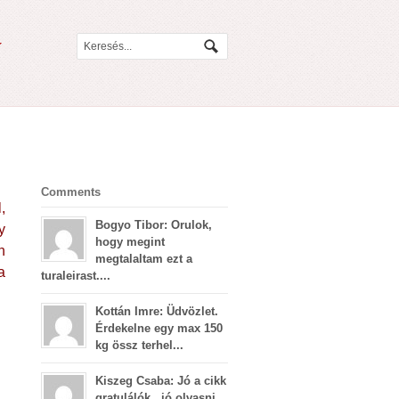
Comments
,
Bogyo Tibor: Orulok,
y
hogy megint
n
megtalaltam ezt a
a
turaleirast....
Kottán Imre: Üdvözlet.
Érdekelne egy max 150
kg össz terhel...
Kiszeg Csaba: Jó a cikk
gratulálók , jó olvasni