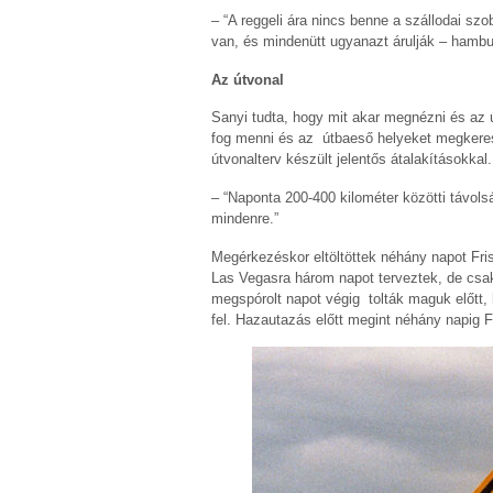
– “A reggeli ára nincs benne a szállodai sz
van, és mindenütt ugyanazt árulják – hambur
Az útvonal
Sanyi tudta, hogy mit akar megnézni és az 
fog menni és az útbaeső helyeket megkeres
útvonalterv készült jelentős átalakításokkal.
– “Naponta 200-400 kilométer közötti távol
mindenre.”
Megérkezéskor eltöltöttek néhány napot Fr
Las Vegasra három napot terveztek, de csak 
megspórolt napot végig tolták maguk előtt,
fel. Hazautazás előtt megint néhány napig 