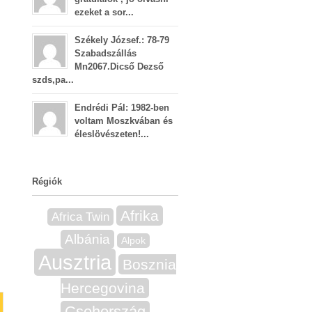
ezeket a sor...
Székely József.: 78-79
Szabadszállás
Mn2067.Dicső Dezső
szds,pa...
Endrédi Pál: 1982-ben
voltam Moszkvában és
éleslövészeten!...
Régiók
Afrika
Africa Twin
Albánia
Alpok
Ausztria
Bosznia
Hercegovina
Csehország