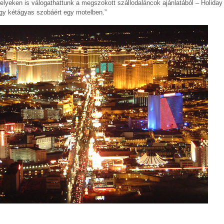
elyeken is válogathattunk a megszokott szállodaláncok ajánlatából – Holiday
 egy kétágyas szobáért egy motelben.”