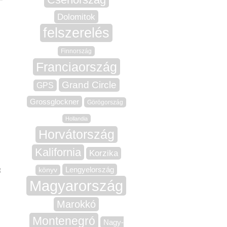
Dolomitok
felszerelés
Finnország
Franciaország
Grand Circle
GPS
Grossglockner
Görögország
Hollandia
Horvátország
Kalifornia
Korzika
Lengyelország
t
könyv
Magyarország
Marokkó
Montenegró
Nagy-