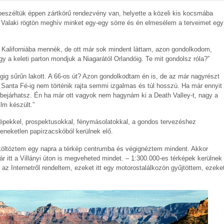
beszéltük éppen zártkörű rendezvény van, helyette a közeli kis kocsmába
 Valaki rögtön meghív minket egy-egy sörre és én elmesélem a terveimet egy
 Kaliforniába mennék, de ott már sok mindent láttam, azon gondolkodom,
gy a keleti parton mondjuk a Niagarától Orlandóig. Te mit gondolsz róla?”
végig sűrűn lakott. A 66-os út? Azon gondolkodtam én is, de az már nagyrészt
ól Santa Fé-ig nem történik rajta semmi izgalmas és túl hosszú. Ha már ennyit
bejárhatsz. Én ha már ott vagyok nem hagynám ki a Death Valley-t, nagy a
lm készült.”
képekkel, prospektusokkal, fénymásolatokkal, a gondos tervezéshez
neketlen papírzacskóból kerülnek elő.
költöztem egy napra a térkép centrumba és végignéztem mindent. Akkor
ár itt a Villányi úton is megveheted mindet. – 1:300.000-es térképek kerülnek
 az Internetről rendeltem, ezeket itt egy motorostalálkozón gyűjtöttem, ezeke