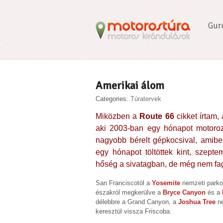
Gur
Amerikai álom
Categories:
Túratervek
Miközben a
Route 66
cikket írtam,
aki 2003-ban egy hónapot motoroz
nagyobb bérelt gépkocsival, amibe
egy hónapot töltöttek kint, szept
hőség a sivatagban, de még nem f
San Franciscotól a
Yosemite
nemzeti park
északról megkerülve a
Bryce Canyon
és a
délebbre a Grand Canyon, a
Joshua Tree
ne
keresztül vissza Friscoba.