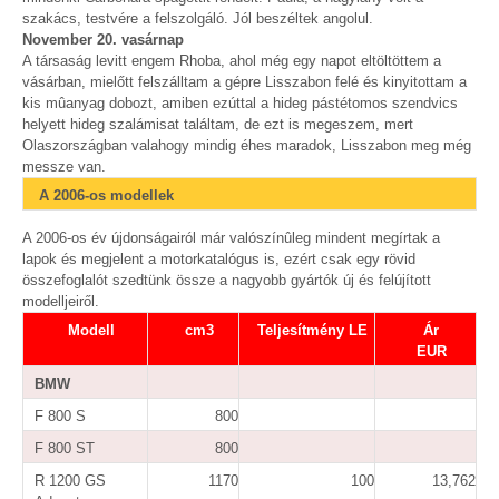
szakács, testvére a felszolgáló. Jól beszéltek angolul.
November 20. vasárnap
A társaság levitt engem Rhoba, ahol még egy napot eltöltöttem a
vásárban, mielőtt felszálltam a gépre Lisszabon felé és kinyitottam a
kis mûanyag dobozt, amiben ezúttal a hideg pástétomos szendvics
helyett hideg szalámisat találtam, de ezt is megeszem, mert
Olaszországban valahogy mindig éhes maradok, Lisszabon meg még
messze van.
A 2006-os modellek
A 2006-os év újdonságairól már valószínûleg mindent megírtak a
lapok és megjelent a motorkatalógus is, ezért csak egy rövid
összefoglalót szedtünk össze a nagyobb gyártók új és felújított
modelljeiről.
Modell
cm3
Teljesítmény LE
Ár
EUR
BMW
F 800 S
800
F 800 ST
800
R 1200 GS
1170
100
13,762