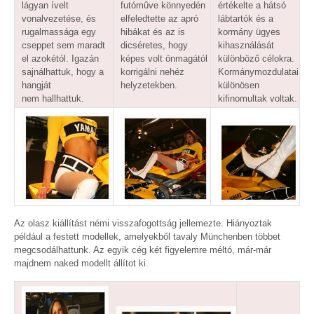
lágyan ívelt
futómûve könnyedén
értékelte a hátsó
vonalvezetése, és
elfeledtette az apró
lábtartók és a
rugalmassága egy
hibákat és az is
kormány ügyes
cseppet sem maradt
dicséretes, hogy
kihasználását
el azokétól. Igazán
képes volt önmagától
különböző célokra.
sajnálhattuk, hogy a
korrigálni nehéz
Kormánymozdulatai
hangját
helyzetekben.
különösen
nem hallhattuk.
kifinomultak voltak.
Az olasz kiállítást némi visszafogottság jellemezte. Hiányoztak
például a festett modellek, amelyekből tavaly Münchenben többet
megcsodálhattunk. Az egyik cég két figyelemre méltó, már-már
majdnem naked modellt állítot ki.