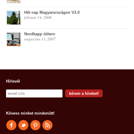
Hét nap Magyarországon V2.0
február 14, 2006
Nordkapp útiterv
augusztus 13, 2007
Hírlevél
Kövess minket mindenütt!