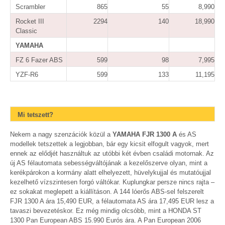
Scrambler
865
55
8,990
Rocket III
2294
140
18,990
Classic
YAMAHA
FZ 6 Fazer ABS
599
98
7,995
YZF-R6
599
133
11,195
Mi tetszett?
Nekem a nagy szenzációk közül a
YAMAHA FJR 1300 A
és AS
modellek tetszettek a legjobban, bár egy kicsit elfogult vagyok, mert
ennek az elődjét használtuk az utóbbi két évben családi motornak. Az
új AS félautomata sebességváltójának a kezelőszerve olyan, mint a
kerékpárokon a kormány alatt elhelyezett, hüvelykujjal és mutatóujjal
kezelhető vízszintesen forgó váltókar. Kuplungkar persze nincs rajta –
ez sokakat meglepett a kiállításon. A 144 lóerős ABS-sel felszerelt
FJR 1300 A ára 15,490 EUR, a félautomata AS ára 17,495 EUR lesz a
tavaszi bevezetéskor. Ez még mindig olcsóbb, mint a HONDA ST
1300 Pan European ABS 15.990 Eurós ára. A Pan European 2006