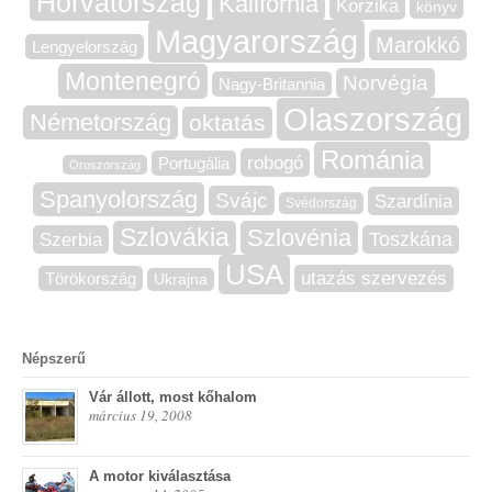
Horvátország
Kalifornia
Korzika
könyv
Magyarország
Marokkó
Lengyelország
Montenegró
Norvégia
Nagy-Britannia
Olaszország
Németország
oktatás
Románia
robogó
Portugália
Oroszország
Spanyolország
Svájc
Szardínia
Svédország
Szlovákia
Szlovénia
Szerbia
Toszkána
USA
utazás szervezés
Törökország
Ukrajna
Népszerű
Vár állott, most kőhalom
március 19, 2008
A motor kiválasztása