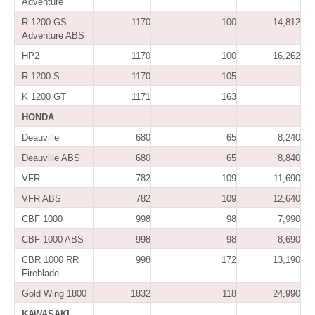
Adventure
R 1200 GS
1170
100
14,812
Adventure ABS
HP2
1170
100
16,262
R 1200 S
1170
105
K 1200 GT
1171
163
HONDA
Deauville
680
65
8,240
Deauville ABS
680
65
8,840
VFR
782
109
11,690
VFR ABS
782
109
12,640
CBF 1000
998
98
7,990
CBF 1000 ABS
998
98
8,690
CBR 1000 RR
998
172
13,190
Fireblade
Gold Wing 1800
1832
118
24,990
KAWASAKI