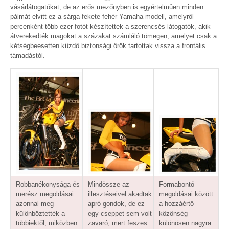
vásárlátogatókat, de az erős mezőnyben is egyértelmûen minden
pálmát elvitt ez a sárga-fekete-fehér Yamaha modell, amelyről
percenként több ezer fotót készítettek a szerencsés látogatók, akik
átverekedték magokat a százakat számláló tömegen, amelyet csak a
kétségbeesetten küzdő biztonsági őrök tartottak vissza a frontális
támadástól.
Robbanékonysága és
Mindössze az
Formabontó
merész megoldásai
illesztéseivel akadtak
megoldásai között
azonnal meg
apró gondok, de ez
a hozzáértő
különböztették a
egy cseppet sem volt
közönség
többiektől, miközben
zavaró, mert feszes
különösen nagyra