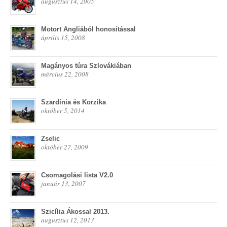
augusztus 14, 2005
Motort Angliából honosítással
április 15, 2008
Magányos túra Szlovákiában
március 22, 2008
Szardínia és Korzika
október 5, 2014
Zselic
október 27, 2009
Csomagolási lista V2.0
január 13, 2007
Szicília Ákossal 2013.
augusztus 12, 2013