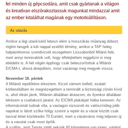
fel minden új gépcsodára, amit csak gyártanak a világon
és kreatívan elszórakoztassuk magunkat mindazzal amit
az ember kitalálhat magának egy motorkiállításon.
Az utazás
Amikor a légi utaskísérő leteszi elém a hosszúkás műanyag dobozt,
rögtön beugrik a két nappal ezelőtti élmény, amikor a TAP hideg
halpástétomos szendvicsét eszegettem Lisszabonból Milánó felé,
mert annyi tennivalónk volt, hogy elfelejtettem reggelizni is meg
ebédelni is. A hét végén épphogy csak beleszorítottuk a Milánói
EICMA-t, ahová átrepültem, most vasárnap meg megyek vissza.
November 18. péntek
A Milánói repülőtérre érkeztem. Kicsit várnom kellett, ezalatt
körbesétáltam és megnézegettem a terminált a biztonsági zónán kívül
is, ahol ritkán járok, Milánón általában átutazom, és ilyenkor általában
lekésem a csatlakozó járatot. Az EICMA plakátjait hiába keresem. Az
információnál tudnak róla, a vastagon rúzsozott és valószínûleg jobb
napokat is látott szőke hölgy szerint a reptér és a vásár között csak
taxival lehet közlekedni 70 Euróért, mert a vásárváros még teljesen új
és a vasutat csak most építik.
A szállás, amit Tamás talált nekünk 60 kilométerre van innen, valahol