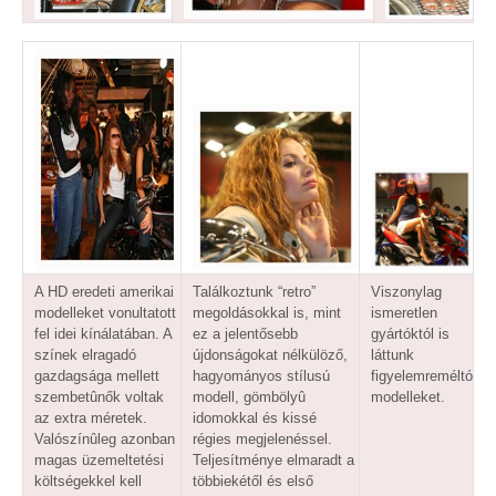
A HD eredeti amerikai
Találkoztunk “retro”
Viszonylag
modelleket vonultatott
megoldásokkal is, mint
ismeretlen
fel idei kínálatában. A
ez a jelentősebb
gyártóktól is
színek elragadó
újdonságokat nélkülöző,
láttunk
gazdagsága mellett
hagyományos stílusú
figyelemreméltó
szembetûnők voltak
modell, gömbölyû
modelleket.
az extra méretek.
idomokkal és kissé
Valószínûleg azonban
régies megjelenéssel.
magas üzemeltetési
Teljesítménye elmaradt a
költségekkel kell
többiekétől és első