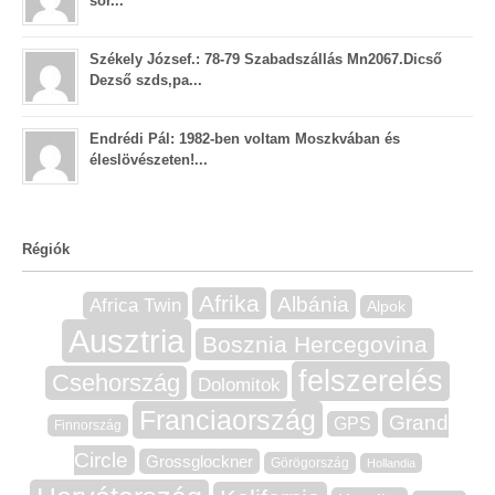
sor...
Székely József.: 78-79 Szabadszállás Mn2067.Dicső
Dezső szds,pa...
Endrédi Pál: 1982-ben voltam Moszkvában és
éleslövészeten!...
Régiók
Afrika
Albánia
Africa Twin
Alpok
Ausztria
Bosznia Hercegovina
felszerelés
Csehország
Dolomitok
Franciaország
Grand
GPS
Finnország
Circle
Grossglockner
Görögország
Hollandia