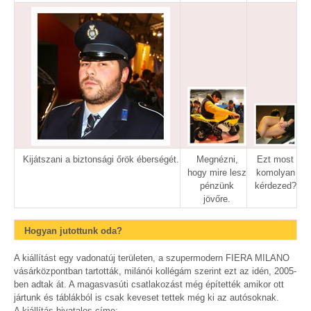
Kijátszani a biztonsági őrök éberségét.
Megnézni,
Ezt most
hogy mire lesz
komolyan
pénzünk
kérdezed?
jövőre.
Hogyan jutottunk oda?
A kiállítást egy vadonatúj területen, a szupermodern FIERA MILANO
vásárközpontban tartották, milánói kollégám szerint ezt az idén, 2005-
ben adtak át. A magasvasúti csatlakozást még építették amikor ott
jártunk és táblákból is csak keveset tettek még ki az autósoknak.
A kiállítás hivatalos címe: