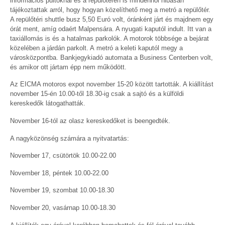
információs pultoknál és a repülőtéren is mindenhol hibásan
tájékoztattak arról, hogy hogyan közelíthető meg a metró a repülőtér.
A repülőtéri shuttle busz 5,50 Euró volt, óránként járt és majdnem egy
órát ment, amíg odaért Malpensára. A nyugati kaputól indult. Itt van a
taxiállomás is és a hatalmas parkolók. A motorok többsége a bejárat
közelében a járdán parkolt. A metró a keleti kaputól megy a
városközpontba. Bankjegykiadó automata a Business Centerben volt,
és amikor ott jártam épp nem működött.
Az EICMA motoros expot november 15-20 között tartották. A kiállítást
november 15-én 10.00-től 18.30-ig csak a sajtó és a külföldi
kereskedők látogathatták.
November 16-tól az olasz kereskedőket is beengedték.
A nagyközönség számára a nyitvatartás:
November 17, csütörtök 10.00-22.00
November 18, péntek 10.00-22.00
November 19, szombat 10.00-18.30
November 20, vasárnap 10.00-18.30