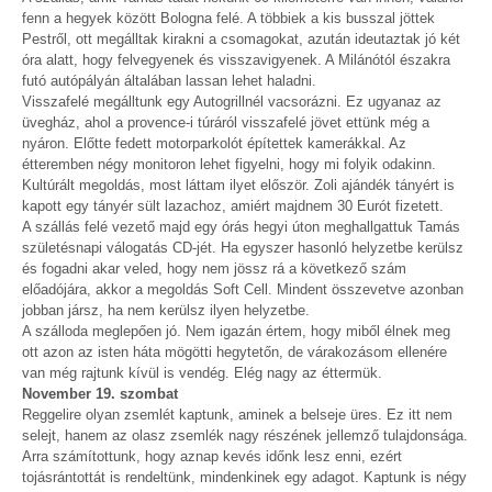
fenn a hegyek között Bologna felé. A többiek a kis busszal jöttek
Pestről, ott megálltak kirakni a csomagokat, azután ideutaztak jó két
óra alatt, hogy felvegyenek és visszavigyenek. A Milánótól északra
futó autópályán általában lassan lehet haladni.
Visszafelé megálltunk egy Autogrillnél vacsorázni. Ez ugyanaz az
üvegház, ahol a provence-i túráról visszafelé jövet ettünk még a
nyáron. Előtte fedett motorparkolót építettek kamerákkal. Az
étteremben négy monitoron lehet figyelni, hogy mi folyik odakinn.
Kultúrált megoldás, most láttam ilyet először. Zoli ajándék tányért is
kapott egy tányér sült lazachoz, amiért majdnem 30 Eurót fizetett.
A szállás felé vezető majd egy órás hegyi úton meghallgattuk Tamás
születésnapi válogatás CD-jét. Ha egyszer hasonló helyzetbe kerülsz
és fogadni akar veled, hogy nem jössz rá a következő szám
előadójára, akkor a megoldás Soft Cell. Mindent összevetve azonban
jobban jársz, ha nem kerülsz ilyen helyzetbe.
A szálloda meglepően jó. Nem igazán értem, hogy miből élnek meg
ott azon az isten háta mögötti hegytetőn, de várakozásom ellenére
van még rajtunk kívül is vendég. Elég nagy az éttermük.
November 19. szombat
Reggelire olyan zsemlét kaptunk, aminek a belseje üres. Ez itt nem
selejt, hanem az olasz zsemlék nagy részének jellemző tulajdonsága.
Arra számítottunk, hogy aznap kevés időnk lesz enni, ezért
tojásrántottát is rendeltünk, mindenkinek egy adagot. Kaptunk is négy