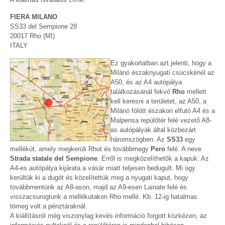
FIERA MILANO
SS33 del Sempione 28
20017 Rho (MI)
ITALY
Ez gyakorlatban azt jelenti, hogy a
Milánó északnyugati csücskénél az
A50, és az A4 autópálya
találkozásánál fekvő
Rho
mellett
kell keresni a területet, az A50, a
Milánó fölött északon elfutó A4 és a
Malpensa repülőtér felé vezető A8-
as autópályák által közbezárt
háromszögben. Az
SS33
egy
mellékút, amely megkerüli Rhot és továbbmegy
Pero
felé. A neve
Strada statale del Sempione
. Erről is megközelíthetők a kapuk. Az
A4-es autópálya kijárata a vásár miatt teljesen bedugult. Mi úgy
kerültük ki a dugót és közelítettük meg a nyugati kaput, hogy
továbbmentünk az A8-ason, majd az A9-esen Lainate felé és
visszacsurogtunk a mellékutakon Rho mellé. Kb. 12-ig hatalmas
tömeg volt a pénztáraknál.
A kiállításról még viszonylag kevés információ forgott közkézen, az