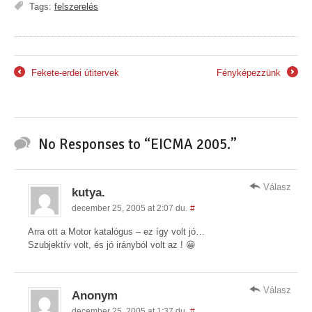
Tags:
felszerelés
Fekete-erdei útitervek
Fényképezzünk
←
→
No Responses to “EICMA 2005.”
Válasz
kutya.
december 25, 2005 at 2:07 du.
#
Arra ott a Motor katalógus – ez így volt jó…
Szubjektív volt, és jó irányból volt az ! 😀
Válasz
Anonym
december 25, 2005 at 1:37 du.
#