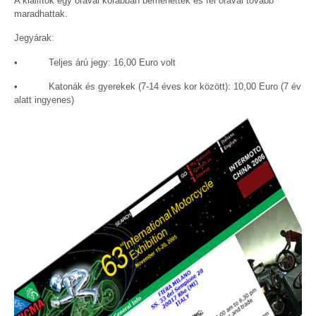
A kiállítók egy órával korábban bemehettek és fél órával tovább
maradhattak.
Jegyárak:
• Teljes árú jegy: 16,00 Euro volt
• Katonák és gyerekek (7-14 éves kor között): 10,00 Euro (7 év
alatt ingyenes)