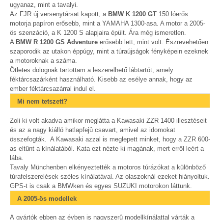
ugyanaz, mint a tavalyi.
Az FJR új versenytársat kapott, a
BMW K 1200 GT
150 lóerős
motorja papíron erősebb, mint a YAMAHA 1300-asa. A motor a 2005-
ös szenzáció, a K 1200 S alapjaira épült. Ára még ismeretlen.
A
BMW R 1200 GS Adventure
erősebb lett, mint volt. Észrevehetően
szaporodik az utakon éppúgy, mint a túraújságok fényképein ezeknek
a motoroknak a száma.
Ötletes dolognak tartottam a leszerelhető lábtartót, amely
féktárcsazárként használható. Kisebb az esélye annak, hogy az
ember féktárcsazárral indul el.
Mi nem tetszett?
Zoli ki volt akadva amikor meglátta a Kawasaki ZZR 1400 illesztéseit
és az a nagy kiálló hatlapfejû csavart, amivel az idomokat
összefogták. A Kawasaki azzal is meglepett minket, hogy a ZZR 600-
as eltûnt a kínálatából. Kata ezt nézte ki magának, mert erről leért a
lába.
Tavaly Münchenben elkényeztették a motoros túrázókat a különböző
túrafelszerelések széles kínálatával. Az olaszoknál ezeket hiányoltuk.
GPS-t is csak a BMWken és egyes SUZUKI motorokon láttunk.
A 2005-ös modellek
A gyártók ebben az évben is nagyszerû modellkínálattal várták a