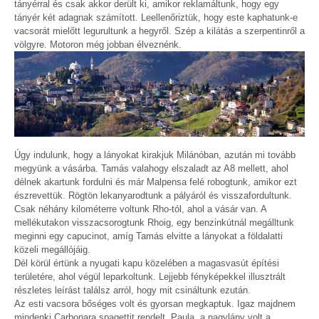
tányérral és csak akkor derült ki, amikor reklamáltunk, hogy egy
tányér két adagnak számított. Leellenőriztük, hogy este kaphatunk-e
vacsorát mielőtt legurultunk a hegyről. Szép a kilátás a szerpentinről a
völgyre. Motoron még jobban élveznénk.
Úgy indulunk, hogy a lányokat kirakjuk Milánóban, azután mi tovább
megyünk a vásárba. Tamás valahogy elszaladt az A8 mellett, ahol
délnek akartunk fordulni és már Malpensa felé robogtunk, amikor ezt
észrevettük. Rögtön lekanyarodtunk a pályáról és visszafordultunk.
Csak néhány kilométerre voltunk Rho-tól, ahol a vásár van. A
mellékutakon visszacsorogtunk Rhoig, egy benzinkútnál megálltunk
meginni egy capucinot, amíg Tamás elvitte a lányokat a földalatti
közeli megállójáig.
Dél körül értünk a nyugati kapu közelében a magasvasút építési
területére, ahol végül leparkoltunk. Lejjebb fényképekkel illusztrált
részletes leírást találsz arról, hogy mit csináltunk ezután.
Az esti vacsora bőséges volt és gyorsan megkaptuk. Igaz majdnem
mindenki Carbonara spagettit rendelt. Paula, a nagylány volt a