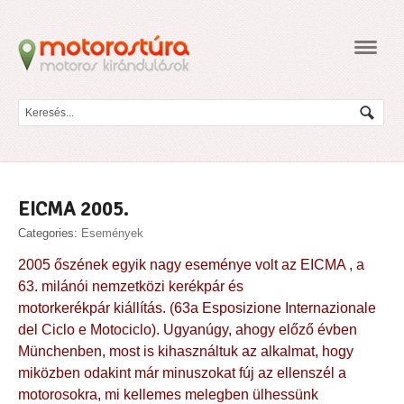
Navig
EICMA 2005.
Categories:
Események
2005 őszének egyik nagy eseménye volt az
EICMA
, a
63. milánói nemzetközi kerékpár és
motorkerékpár kiállítás. (63a Esposizione Internazionale
del Ciclo e Motociclo). Ugyanúgy, ahogy előző évben
Münchenben, most is kihasználtuk az alkalmat, hogy
miközben odakint már minuszokat fúj az ellenszél a
motorosokra, mi kellemes melegben ülhessünk