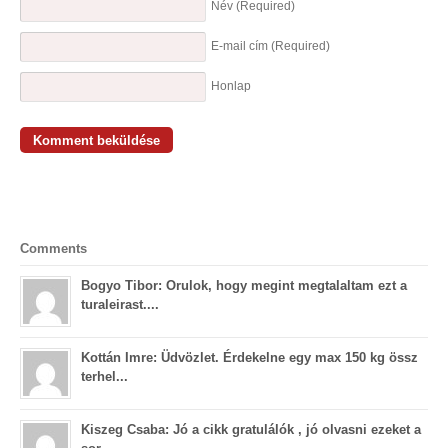
Név
(Required)
E-mail cím
(Required)
Honlap
Comments
Bogyo Tibor: Orulok, hogy megint megtalaltam ezt a
turaleirast....
Kottán Imre: Üdvözlet. Érdekelne egy max 150 kg össz
terhel...
Kiszeg Csaba: Jó a cikk gratulálók , jó olvasni ezeket a