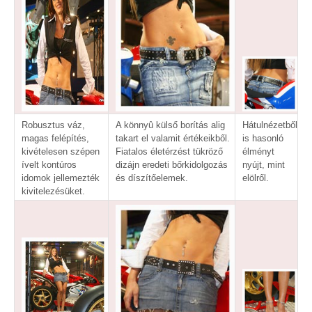
Robusztus váz,
A könnyû külső borítás alig
Hátulnézetből
magas felépítés,
takart el valamit értékeikből.
is hasonló
kivételesen szépen
Fiatalos életérzést tükröző
élményt
ívelt kontúros
dizájn eredeti bőrkidolgozás
nyújt, mint
idomok jellemezték
és díszítőelemek.
elölről.
kivitelezésüket.