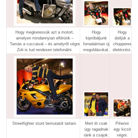
Hogy megkeressük azt a motort,
Hogy
Hogy
amelyen mindannyian elférünk –
kipróbáljunk
átéljük a
Tamás a cuccaival – és amelyről végre
forradalmian új
chopperes
Zoli is tud rendesen telefonálni.
megoldásokat.
életérzést.
Streetfighter stunt bemutatót tartani.
Mert itt csak
Pihenni
úgy ragadnak
egy kicsit
ránk a csajok.
végre.