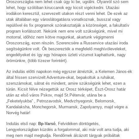
Oroszországba nem lehet csak úgy ki be, ugrálni. Olyanról szó sem
lehet, hogy szólóban kiruccanok egy kicsit vigéckedni. Utazási
irodákon keresztül, szervezett utakon részt venni lehet. De ezek az
utak általában egy városlátogatásra vonatkoznak, busszal vagy
repülővel és fix programok szórakoztatják a közönséget, a fakultatív
program korlátozott. Nekünk nem erre volt szükségünk, mivel mi
motorral, időhöz nem kötve magunkat, akartunk végigmenni
Oroszország, ezen részén. Szerencsére a Russervice utazási iroda
segítségünkre volt. Ők beszerezték a megfelelő meghívóleveleket,
engedélyeket és így egy hónapos üzleti vízumot kaphattunk, nagy
örömünkre, (több tízezer forintért).
Az indulás előtti napokon még egyszer átnéztük, a Kelemen János-ék
által frissen szervizelt Adventure-okat, bepakoltuk a ruhákat,
szerszámokat, sátrat és mindent, amire szükségünk lehet, ezen a
túrán. Kicsit félve nézegettük az Orosz térképet, Észt-Orosz határ
után az első város Pskov, majd St.Pétervár, utána be a
„Feketelyukba” , Petrozavodsk, Medvzhyegorsk, Belomorsk,
Kandalaksha, Monchegorsk, Murmansk, Zapolyarnyy, majd végre a
Norvég határ!
Indulás első nap:
Bp-Varsó
, Felvidéken döntögetés,
Lengyelországban küzdés a forgalommal, aki már volt arra tudja, aki
meg nem majd megtudja. Rendőrnek álcázott tárgyak próbáltak