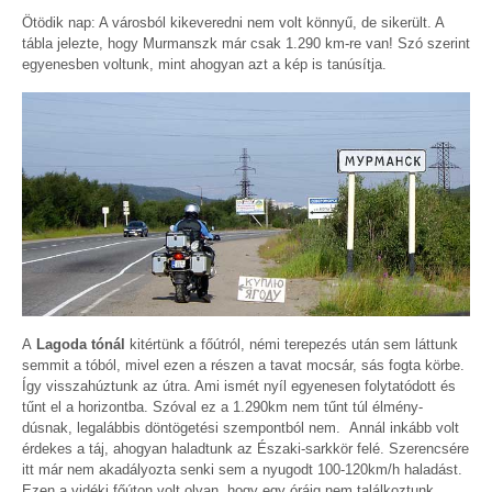
Ötödik nap: A városból kikeveredni nem volt könnyű, de sikerült. A
tábla jelezte, hogy Murmanszk már csak 1.290 km-re van! Szó szerint
egyenesben voltunk, mint ahogyan azt a kép is tanúsítja.
A
Lagoda tónál
kitértünk a főútról, némi terepezés után sem láttunk
semmit a tóból, mivel ezen a részen a tavat mocsár, sás fogta körbe.
Így visszahúztunk az útra. Ami ismét nyíl egyenesen folytatódott és
tűnt el a horizontba. Szóval ez a 1.290km nem tűnt túl élmény-
dúsnak, legalábbis döntögetési szempontból nem. Annál inkább volt
érdekes a táj, ahogyan haladtunk az Északi-sarkkör felé. Szerencsére
itt már nem akadályozta senki sem a nyugodt 100-120km/h haladást.
Ezen a vidéki főúton volt olyan, hogy egy óráig nem találkoztunk