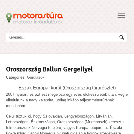
Navig
Oroszország Ballun Gergellyel
Categories:
Gurulások
Észak Európai körút (Oroszország túrarészlet)
2007 nyarán, és azt ezt megelőző egy éves előkészületek után, végre
elindultunk a nagy kalandra, utólag inkább teljesítménytúrának
mondanám.
Célul tűztük ki, hogy Szlovákián, Lengyelországon, Litvánián,
Lettországon, Észtországon, Oroszországon (Murmanszk) keresztül,
felmotorozunk Norvégia tetejére, vagyis Európa tetejére, az Északi
Fokra (Nord Kapp)! Norvégia nyugati oldalán a fjordok szegélyezte