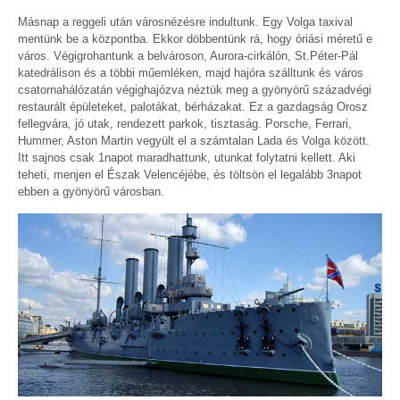
Másnap a reggeli után városnézésre indultunk. Egy Volga taxival
mentünk be a központba. Ekkor döbbentünk rá, hogy óriási méretű e
város. Végigrohantunk a belvároson, Aurora-cirkálón, St.Péter-Pál
katedrálison és a többi műemléken, majd hajóra szálltunk és város
csatornahálózatán végighajózva néztük meg a gyönyörű századvégi
restaurált épületeket, palotákat, bérházakat. Ez a gazdagság Orosz
fellegvára, jó utak, rendezett parkok, tisztaság. Porsche, Ferrari,
Hummer, Aston Martin vegyült el a számtalan Lada és Volga között.
Itt sajnos csak 1napot maradhattunk, utunkat folytatni kellett. Aki
teheti, menjen el Észak Velencéjébe, és töltsön el legalább 3napot
ebben a gyönyörű városban.