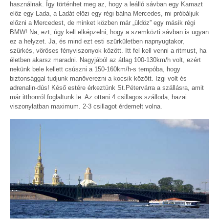
használnak. Így történhet meg az, hogy a leálló sávban egy Kamazt
előz egy Lada, a Ladát előzi egy régi bálna Mercedes, mi próbáljuk
előzni a Mercedest, de minket közben már „üldöz” egy másik régi
BMW! Na, ezt, úgy kell elképzelni, hogy a szemközti sávban is ugyan
ez a helyzet. Ja, és mind ezt esti szürkületben napnyugtakor,
szürkés, vöröses fényviszonyok között. Itt fel kell venni a ritmust, ha
életben akarsz maradni. Nagyjából az átlag 100-130km/h volt, ezért
nekünk bele kellett csúszni a 150-160km/h-s tempóba, hogy
biztonsággal tudjunk manőverezni a kocsik között. Izgi volt és
adrenalin-dús! Késő estére érkeztünk St.Pétervárra a szállásra, amit
már itthonról foglaltunk le. Az ottani 4 csillagos szálloda, hazai
viszonylatban maximum. 2-3 csillagot érdemelt volna.