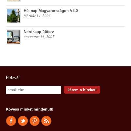
Hét nap Magyarországon V2.0
február 14, 2006
Nordkapp útiterv
augusztus 13, 2007
Hírlevél
Kövess minket mindenütt!