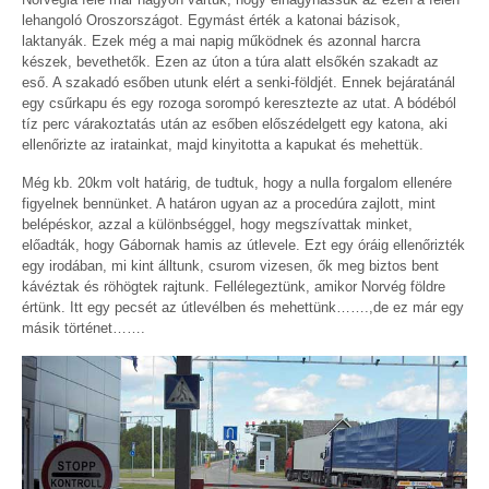
lehangoló Oroszországot. Egymást érték a katonai bázisok,
laktanyák. Ezek még a mai napig működnek és azonnal harcra
készek, bevethetők. Ezen az úton a túra alatt elsőkén szakadt az
eső. A szakadó esőben utunk elért a senki-földjét. Ennek bejáratánál
egy csűrkapu és egy rozoga sorompó keresztezte az utat. A bódéból
tíz perc várakoztatás után az esőben előszédelgett egy katona, aki
ellenőrizte az iratainkat, majd kinyitotta a kapukat és mehettük.
Még kb. 20km volt határig, de tudtuk, hogy a nulla forgalom ellenére
figyelnek bennünket. A határon ugyan az a procedúra zajlott, mint
belépéskor, azzal a különbséggel, hogy megszívattak minket,
előadták, hogy Gábornak hamis az útlevele. Ezt egy óráig ellenőrizték
egy irodában, mi kint álltunk, csurom vizesen, ők meg biztos bent
kávéztak és röhögtek rajtunk. Fellélegeztünk, amikor Norvég földre
értünk. Itt egy pecsét az útlevélben és mehettünk…….,de ez már egy
másik történet…….