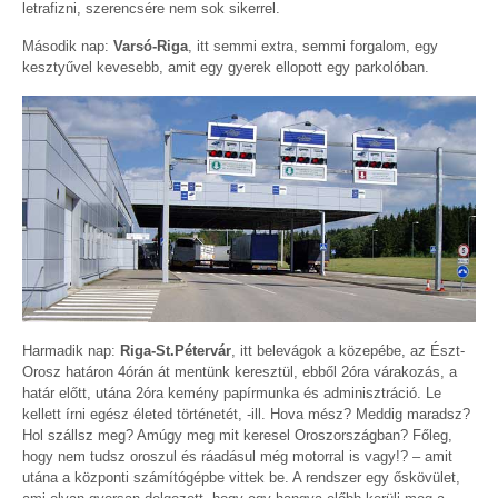
letrafizni, szerencsére nem sok sikerrel.
Második nap:
Varsó-Riga
, itt semmi extra, semmi forgalom, egy
kesztyűvel kevesebb, amit egy gyerek ellopott egy parkolóban.
Harmadik nap:
Riga-St.Pétervár
, itt belevágok a közepébe, az Észt-
Orosz határon 4órán át mentünk keresztül, ebből 2óra várakozás, a
határ előtt, utána 2óra kemény papírmunka és adminisztráció. Le
kellett írni egész életed történetét, -ill. Hova mész? Meddig maradsz?
Hol szállsz meg? Amúgy meg mit keresel Oroszországban? Főleg,
hogy nem tudsz oroszul és ráadásul még motorral is vagy!? – amit
utána a központi számítógépbe vittek be. A rendszer egy őskövület,