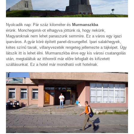
Nyolcadik nap: Pár száz kilométer és
Murmanszkba
érünk. Monchegorsk-ot elhagyva jöttünk rá, hogy nekünk,
Magyaroknak nem lehet panaszunk semmire. Ez a város egy igazi
iparváros. A gyár köré épített panel-dzsungellel. Ipari salakhegyek,
kétes színű tavak, villanyvezeték rengeteg jellemezte a tájképet. Úgy
látszik itt is lehet élni. Murmanszkba érve egy kis városi csatangolás
után, megtaláltuk az itthonról már előre lefoglalt és kifizetett
szállásunkat. Ez a hotel már mondható volt hotelnak.