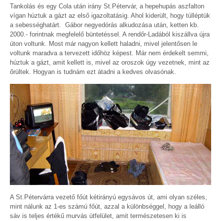
Tankolás és egy Cola után irány St.Pétervár, a hepehupás aszfalton
vígan húztuk a gázt az első igazoltatásig. Ahol kiderült, hogy túlléptük
a sebességhatárt. Gábor negyedórás alkudozása után, ketten kb.
2000.- forintnak megfelelő büntetéssel. A rendőr-Ladából kiszállva újra
úton voltunk. Most már nagyon kellett haladni, mivel jelentősen le
voltunk maradva a tervezett időhöz képest. Már nem érdekelt semmi,
húztuk a gázt, amit kellett is, mivel az oroszok úgy vezetnek, mint az
őrültek. Hogyan is tudnám ezt átadni a kedves olvasónak.
A St.Pétervárra vezető főút kétirányú egysávos út, ami olyan széles,
mint nálunk az 1-es számú főút, azzal a különbséggel, hogy a leálló
sáv is teljes értékű murvás útfelület, amit természetesen ki is