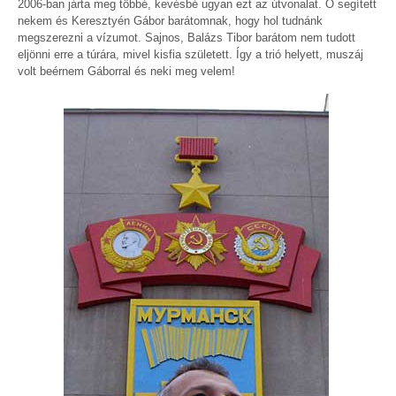
2006-ban járta meg többé, kevésbé ugyan ezt az útvonalat. Ő segített
nekem és Keresztyén Gábor barátomnak, hogy hol tudnánk
megszerezni a vízumot. Sajnos, Balázs Tibor barátom nem tudott
eljönni erre a túrára, mivel kisfia született. Így a trió helyett, muszáj
volt beérnem Gáborral és neki meg velem!