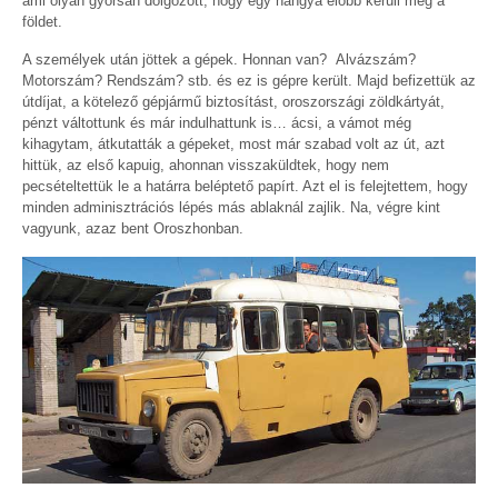
ami olyan gyorsan dolgozott, hogy egy hangya előbb kerüli meg a
földet.
A személyek után jöttek a gépek. Honnan van? Alvázszám?
Motorszám? Rendszám? stb. és ez is gépre került. Majd befizettük az
útdíjat, a kötelező gépjármű biztosítást, oroszországi zöldkártyát,
pénzt váltottunk és már indulhattunk is… ácsi, a vámot még
kihagytam, átkutatták a gépeket, most már szabad volt az út, azt
hittük, az első kapuig, ahonnan visszaküldtek, hogy nem
pecsételtettük le a határra beléptető papírt. Azt el is felejtettem, hogy
minden adminisztrációs lépés más ablaknál zajlik. Na, végre kint
vagyunk, azaz bent Oroszhonban.