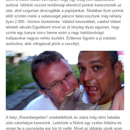
autóval. Időnkét viszont rendőrségi ellenőrző pontok keresztezték az
utat, ahol szigorúan átvizsgálták a papírjainkat. Általában ilyen pontok
előtt szintén mérik a sebességet párszor belecsúsztunk még néhány
ilyen 2.000.- forintos büntetésbe. Valahol kevesebbet, valahol többet
lehetett alkudni.Egyébként mivel az út tényleg olyan egyenes, hogy
szinte egy kanyar sincs benne ezért a nagy hatótávolságú
trafipaxokat nagyon nehéz észlelni. Érdemes figyelni a jó indulatú
autósokra, akik villogással jelzik a veszélyt.
A helyi „Rosenbergerben” estebédeltünk és utána még némi haladás
után sátorhelyet kerestünk. Letértünk a főútról egy széles földútra és
onnan be a susnyásba egy kis tó mellé. Mivel az időjárás utunk ezen