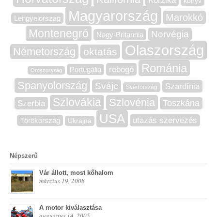
Korzika
könyv
Magyarország
Marokkó
Lengyelország
Montenegró
Norvégia
Nagy-Britannia
Olaszország
Németország
oktatás
Románia
robogó
Portugália
Oroszország
Spanyolország
Svájc
Szardínia
Svédország
Szlovákia
Szlovénia
Szerbia
Toszkána
USA
utazás szervezés
Törökország
Ukrajna
Népszerű
Vár állott, most kőhalom
március 19, 2008
A motor kiválasztása
augusztus 14, 2005