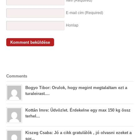
Név
(Required)
E-mail cím
(Required)
Honlap
Comments
Bogyo Tibor: Orulok, hogy megint megtalaltam ezt a
turaleirast....
Kottán Imre: Üdvözlet. Érdekelne egy max 150 kg össz
terhel...
Kiszeg Csaba: Jó a cikk gratulálók , jó olvasni ezeket a
sor...