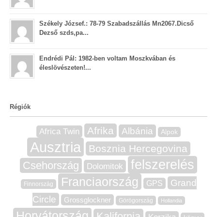
Székely József.: 78-79 Szabadszállás Mn2067.Dicső
Dezső szds,pa...
Endrédi Pál: 1982-ben voltam Moszkvában és
éleslövészeten!...
Régiók
Afrika
Albánia
Africa Twin
Alpok
Ausztria
Bosznia Hercegovina
felszerelés
Csehország
Dolomitok
Franciaország
Grand
GPS
Finnország
Circle
Grossglockner
Görögország
Hollandia
Horvátország
Kalifornia