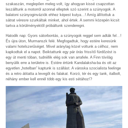
szakaszán, meglepően meleg volt, így ahogyan kissé csapzottan
leszálltunk a motorról azonnal elleptek szó szerint a szúnyogok. A
balatoni szúnyoginváziók ehhez képest kutya…! Amíg állítottuk a
sátrat véresre szurkáltak minket, ahol értek. A semmi közepén kicsit
tartva a körülményektől próbáltunk szenderegni.
Hatodik nap: Gyors sátorbontás, a szúnyogok reggel sem adták fel…!
És újra úton, Murmanszk felé. Megfogadtuk, hogy estére keresünk
valami hotelszerűséget. Mivel aránylag közel voltunk a célhoz, nem
kapkodtuk el a napot. Beiktattunk egy pár órás frissítő fürdőzést is
egy út menti tóban, tudniillik elég sok van arrafele. A Finn tóvilág
benyúlik erre a területre is. Estére értünk Kandalaksha-ba és ott az
egyetlen „hotelban” kaptunk is szállást. A városka szocialista feelinge
és a retro átitatta a levegőt és falakat. Korzó, tér és egy tank, italbolt,
néhány ember kell ennél több egy kis esti sétához!?