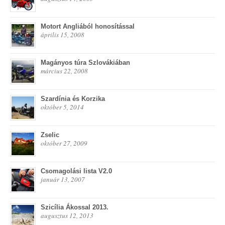
Motort Angliából honosítással
április 15, 2008
Magányos túra Szlovákiában
március 22, 2008
Szardínia és Korzika
október 5, 2014
Zselic
október 27, 2009
Csomagolási lista V2.0
január 13, 2007
Szicília Ákossal 2013.
augusztus 12, 2013