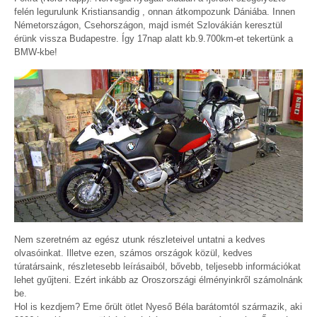
felén legurulunk Kristiansandig , onnan átkompozunk Dániába. Innen
Németországon, Csehországon, majd ismét Szlovákián keresztül
érünk vissza Budapestre. Így 17nap alatt kb.9.700km-et tekertünk a
BMW-kbe!
Nem szeretném az egész utunk részleteivel untatni a kedves
olvasóinkat. Illetve ezen, számos országok közül, kedves
túratársaink, részletesebb leírásaiból, bővebb, teljesebb információkat
lehet gyűjteni. Ezért inkább az Oroszországi élményinkről számolnánk
be.
Hol is kezdjem? Eme őrült ötlet Nyeső Béla barátomtól származik, aki