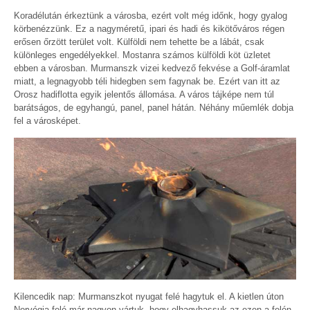
Koradélután érkeztünk a városba, ezért volt még időnk, hogy gyalog
körbenézzünk. Ez a nagyméretű, ipari és hadi és kikötőváros régen
erősen őrzött terület volt. Külföldi nem tehette be a lábát, csak
különleges engedélyekkel. Mostanra számos külföldi köt üzletet
ebben a városban. Murmanszk vizei kedvező fekvése a Golf-áramlat
miatt, a legnagyobb téli hidegben sem fagynak be. Ezért van itt az
Orosz hadiflotta egyik jelentős állomása. A város tájképe nem túl
barátságos, de egyhangú, panel, panel hátán. Néhány műemlék dobja
fel a városképet.
Kilencedik nap: Murmanszkot nyugat felé hagytuk el. A kietlen úton
Norvégia felé már nagyon vártuk, hogy elhagyhassuk az ezen a felén