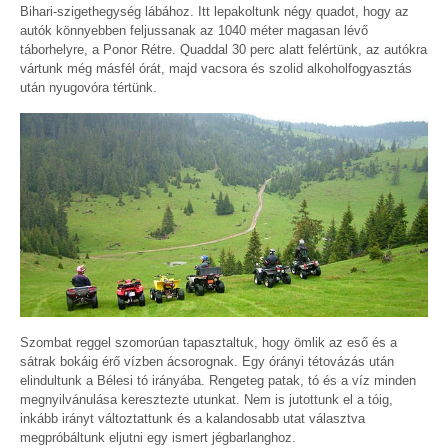
Bihari-szigethegység lábához. Itt lepakoltunk négy quadot, hogy az
autók könnyebben feljussanak az 1040 méter magasan lévő
táborhelyre, a Ponor Rétre. Quaddal 30 perc alatt felértünk, az autókra
vártunk még másfél órát, majd vacsora és szolid alkoholfogyasztás
után nyugovóra tértünk.
Szombat reggel szomorúan tapasztaltuk, hogy ömlik az eső és a
sátrak bokáig érő vízben ácsorognak. Egy órányi tétovázás után
elindultunk a Bélesi tó irányába. Rengeteg patak, tó és a víz minden
megnyilvánulása keresztezte utunkat. Nem is jutottunk el a tóig,
inkább irányt változtattunk és a kalandosabb utat választva
megpróbáltunk eljutni egy ismert jégbarlanghoz.