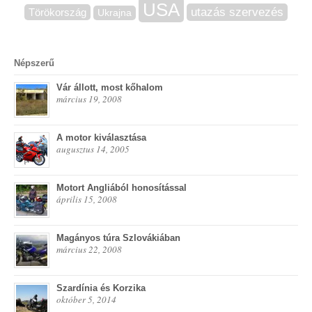
USA
utazás szervezés
Törökország
Ukrajna
Népszerű
Vár állott, most kőhalom
március 19, 2008
A motor kiválasztása
augusztus 14, 2005
Motort Angliából honosítással
április 15, 2008
Magányos túra Szlovákiában
március 22, 2008
Szardínia és Korzika
október 5, 2014