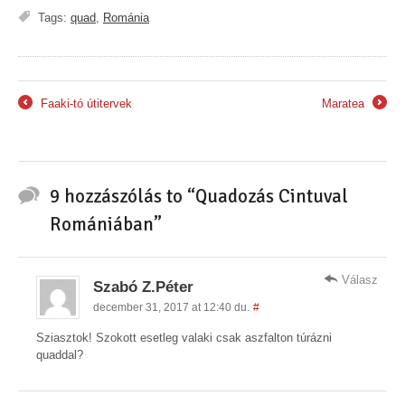
Tags:
quad
,
Románia
Faaki-tó útitervek
Maratea
←
→
9 hozzászólás to “Quadozás Cintuval
Romániában”
Válasz
Szabó Z.Péter
december 31, 2017 at 12:40 du.
#
Sziasztok! Szokott esetleg valaki csak aszfalton túrázni
quaddal?