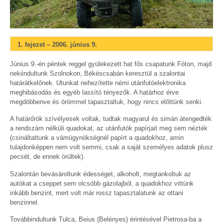
1. fejezet – 2006. június 9.
Június 9.-én péntek reggel gyülekezett hat fős csapatunk Fóton, majd
nekiindultunk Szolnokon, Békéscsabán keresztül a szalontai
határátkelőnek. Utunkat nehezítette némi utánfutóelektronika
meghibásodás és egyéb lassító tényezők. A határhoz érve
megdöbbenve és örömmel tapasztaltuk, hogy nincs előttünk senki.
A határőrök szívélyesek voltak, tudtak magyarul és simán átengedték
a rendszám nélküli quadokat, az utánfutók papírjait meg sem nézték
(csináltattunk a vámügynökségnél papírt a quadokhoz, amin
tulajdonképpen nem volt semmi, csak a saját személyes adatok plusz
pecsét, de ennek örültek).
Szalontán bevásároltunk édességet, alkoholt, megtankoltuk az
autókat a cseppet sem olcsóbb gázolajból, a quadokhoz vittünk
inkább benzint, mert volt már rossz tapasztalatunk az ottani
benzinnel.
Továbbindultunk Tulca, Beius (Belényes) érintésével Pietrosa-ba a