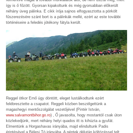
így is ő főzött. Gyorsan kipakoltunk és még gyorsabban előkerült
néhány üveg pálinka. E cikk írója sajnos elfogyasztotta a pörkölt
fűszerezésére szánt bort is a pálinkák mellé, ezért az este további
történéseire a feledés jótékony fátyla került.
Reggel ötkor Ernő úgy döntött, eleget lustálkodtunk ezért
felébresztette a csapatot. Reggeli közben beszélgettünk a
magashegyi mentőszolgálat vezetőjével (Pintér István,
www.salvamontbihor.go.ro
) , Ő javasolta, hogy mostantól csak úton
közlekedjünk, mert néhány helyi quados itt is kihúzta a gyufát.
Elmentünk a Horgashavas irányába, majd elindultunk Padis
érintésével a Bélesi Tó irányába. A péntek délután költözéssel telt.