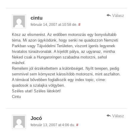
Válasz
cintu
február 14, 2007 at 10:58 de.
#
Kösz az elismerést. Az erdőben motorozás egy bonyolultabb
téma. Mi azon ügyködünk, hogy senki ne quadozzon Nemzeti
Parkban vagy Tájvédelmi Területen, viszont igenis legyenek
hivatalos túraútvonalak. A kijelölt pálya, az ugyanaz, mintha
Neked csak a Hungaroringen szabadna motorzni, sehol
máshol.
Remélem jól érzékeltettem a különbséget. Nyílt terepen, pedig
semmivel sem környezet károsítóbb motorozni, mint aszfalton.
A témával bővebben foglalkozik egy index topic, címe:
quadosok a szalajka völgyben.
Széles utat! Széles látokört!
Cintu
Válasz
Jocó
február 13, 2007 at 4:06 du.
#