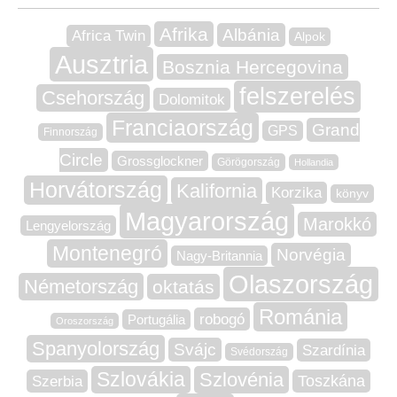
Afrika
Albánia
Africa Twin
Alpok
Ausztria
Bosznia Hercegovina
felszerelés
Csehország
Dolomitok
Franciaország
Grand
GPS
Finnország
Circle
Grossglockner
Görögország
Hollandia
Horvátország
Kalifornia
Korzika
könyv
Magyarország
Marokkó
Lengyelország
Montenegró
Norvégia
Nagy-Britannia
Olaszország
Németország
oktatás
Románia
robogó
Portugália
Oroszország
Spanyolország
Svájc
Szardínia
Svédország
Szlovákia
Szlovénia
Szerbia
Toszkána