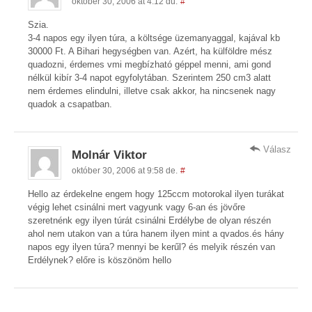
október 30, 2006 at 4:12 du.
#
Szia.
3-4 napos egy ilyen túra, a költsége üzemanyaggal, kajával kb
30000 Ft. A Bihari hegységben van. Azért, ha külföldre mész
quadozni, érdemes vmi megbízható géppel menni, ami gond
nélkül kibír 3-4 napot egyfolytában. Szerintem 250 cm3 alatt
nem érdemes elindulni, illetve csak akkor, ha nincsenek nagy
quadok a csapatban.
Válasz
Molnár Viktor
október 30, 2006 at 9:58 de.
#
Hello az érdekelne engem hogy 125ccm motorokal ilyen turákat
végig lehet csinálni mert vagyunk vagy 6-an és jövőre
szeretnénk egy ilyen túrát csinálni Erdélybe de olyan részén
ahol nem utakon van a túra hanem ilyen mint a qvados.és hány
napos egy ilyen túra? mennyi be kerűl? és melyik részén van
Erdélynek? előre is köszönöm hello