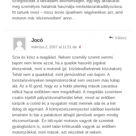
szorgoskodik a társadalmi elismertségén, egy-egy aktakukac
meg személyes hatalmát használja rombolásra/akadályozásra.
Itt tartunk most – rossz érzés újraélnem négykeréken azt, amit
motoron már ‘elszenvedtem’ anno…
Válasz
Jocó
március 2, 2007 at 11:51 de.
#
Szia és kösz a reagálást. Nekem személy szerint semmi
bajom nem lenne azzal, ha a quadok hasonló jogokat
élveznének, mint a motorok (pl. közlekedhetnének közutakon).
Tehát nem a quadokkal, mint járművekkel van bajom. A
turistaösvényeken terepmotorozókat sem veszem más kalap
alá. Az a fő gond, hogy ez a hobbi jelenleg mások zavarása
nélkül hazai erdőkben nem megoldható. A megoldás szerintem
csakis kijelölt pálya/útvonal/terület lehet, mivel az erdőben
túrázók a csönd és a nyugalom miatt mennek oda és a két
dolog üti egymást. A környezetszennyezést valóban kevésbé
emelném ki bár a patakokon áthajtó járművek engem mindig
elszomorítanak. Én téli-nyári motoros vagyok de szeretek
gyalogtúrázni is, ezért talán kritikusabb vagyok az erdőben
motorozókkal, mint mások, ezt nézzétek el nekem.