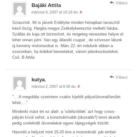
Válasz
Bajáki Attila
március 6, 2007 at 10:18 du.
#
Sziasztok. Mi is járunk Erdélybe minden hónapban tavasztól
késő őszig. Hargita megye Zsékelykeresztúr melletti faluba.
Szállás és kaja ott biztosított, és rengeteg nevezetes helyre el
lehet onnan jutni. Van egy állandó csapat , de szivesen látunk
új kemény motorosokat is. Márc.22.-én indulunk ebben a
szezonban, ha érdekel benneteket, várom jelenkezéseteket.
Cső. B Attila
Válasz
kutya.
március 2, 2007 at 8:36 du.
#
"… A megoldás szerintem csakis kijelölt pálya/útvonal/terület
lehet,…"
Mindenki mást ért ez alatt: a ‘sötétzöldek’ azt hogy cross-
pályán kívül sehol, a konstruktívabb (okosabb?) tenni akarók
pedig szelektált útvonalakat egyes tájegységek között.
Hasonló a helyzet mint 15-20 éve a motoroknál: pár ember