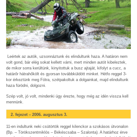
Leértek az autók, uzsonnáztunk és elindultunk haza. A határon nem
volt gond, bár elég sokat kellett várni, mert minden autót kibeleztek,
de mikor sorra kerültünk, kinyitottuk a busz ajtaját, kifolyt a cucc, a
határőr hátrahőkölt és gyorsan továbbküldött minket. Hétfo reggel 3-
kor érkeztünk meg Fótra, szétpakoltuk a dolgainkat, majd elindultunk
haza fürödni, dolgozni.
Szép volt, jó volt, mindenki úgy érezte, hogy még az idén vissza kell
mennünk.
2. fejezet – 2006. augusztus 3.
11-en indultunk neki csütörtök reggel kilenckor a szokásos útvonalon
(Bp. – Törökszentmiklós – Békéscsaba – Szalonta). A határhoz érve