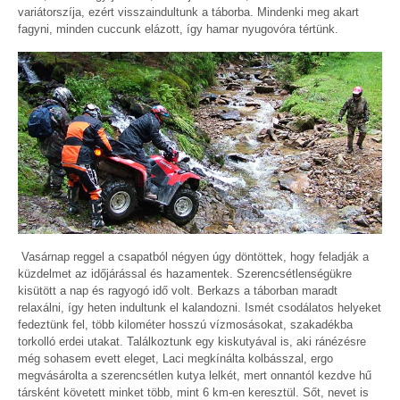
variátorszíja, ezért visszaindultunk a táborba. Mindenki meg akart
fagyni, minden cuccunk elázott, így hamar nyugovóra tértünk.
Vasárnap reggel a csapatból négyen úgy döntöttek, hogy feladják a
küzdelmet az időjárással és hazamentek. Szerencsétlenségükre
kisütött a nap és ragyogó idő volt. Berkazs a táborban maradt
relaxálni, így heten indultunk el kalandozni. Ismét csodálatos helyeket
fedeztünk fel, több kilométer hosszú vízmosásokat, szakadékba
torkolló erdei utakat. Találkoztunk egy kiskutyával is, aki ránézésre
még sohasem evett eleget, Laci megkínálta kolbásszal, ergo
megvásárolta a szerencsétlen kutya lelkét, mert onnantól kezdve hű
társként követett minket több, mint 6 km-en keresztül. Sőt, nevet is