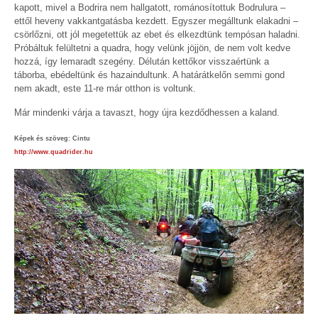
kapott, mivel a Bodrira nem hallgatott, románosítottuk Bodrulura –
ettől heveny vakkantgatásba kezdett. Egyszer megálltunk elakadni –
csörlőzni, ott jól megetettük az ebet és elkezdtünk tempósan haladni.
Próbáltuk felültetni a quadra, hogy velünk jöjjön, de nem volt kedve
hozzá, így lemaradt szegény. Délután kettőkor visszaértünk a
táborba, ebédeltünk és hazaindultunk. A határátkelőn semmi gond
nem akadt, este 11-re már otthon is voltunk.
Már mindenki várja a tavaszt, hogy újra kezdődhessen a kaland.
Képek és szöveg: Cintu
http://www.quadrider.hu