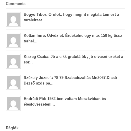
Comments
Bogyo Tibor: Orulok, hogy megint megtalaltam ezt a
turaleirast....
Kottán Imre: Üdvözlet. Érdekelne egy max 150 kg össz
terhel...
Kiszeg Csaba: Jó a cikk gratulálók , jó olvasni ezeket a
sor...
Székely József.: 78-79 Szabadszállás Mn2067.Dicső
Dezső szds,pa...
Endrédi Pál: 1982-ben voltam Moszkvában és
éleslövészeten!...
Régiók