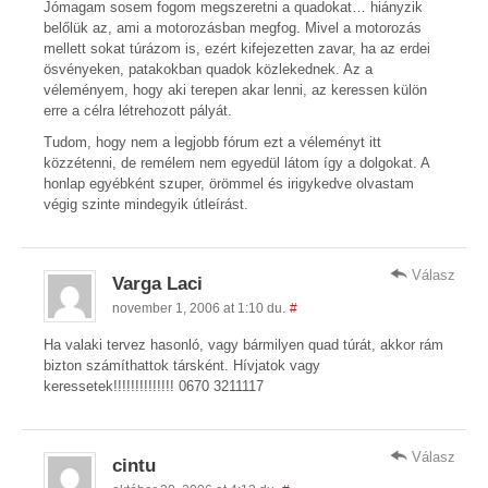
Jómagam sosem fogom megszeretni a quadokat… hiányzik
belőlük az, ami a motorozásban megfog. Mivel a motorozás
mellett sokat túrázom is, ezért kifejezetten zavar, ha az erdei
ösvényeken, patakokban quadok közlekednek. Az a
véleményem, hogy aki terepen akar lenni, az keressen külön
erre a célra létrehozott pályát.
Tudom, hogy nem a legjobb fórum ezt a véleményt itt
közzétenni, de remélem nem egyedül látom így a dolgokat. A
honlap egyébként szuper, örömmel és irigykedve olvastam
végig szinte mindegyik útleírást.
Válasz
Varga Laci
november 1, 2006 at 1:10 du.
#
Ha valaki tervez hasonló, vagy bármilyen quad túrát, akkor rám
bizton számíthattok társként. Hívjatok vagy
keressetek!!!!!!!!!!!!!! 0670 3211117
Válasz
cintu