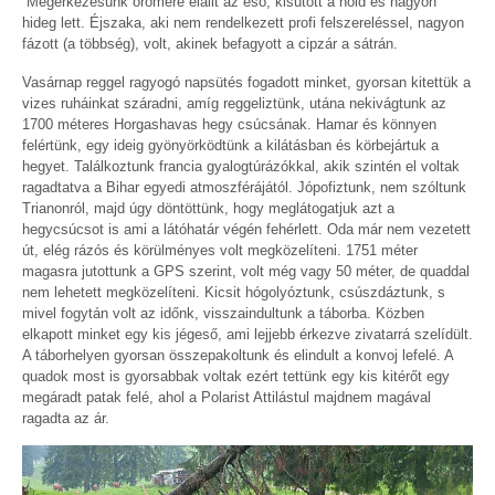
Megérkezésünk örömére elállt az eső, kisütött a hold és nagyon
hideg lett. Éjszaka, aki nem rendelkezett profi felszereléssel, nagyon
fázott (a többség), volt, akinek befagyott a cipzár a sátrán.
Vasárnap reggel ragyogó napsütés fogadott minket, gyorsan kitettük a
vizes ruháinkat száradni, amíg reggeliztünk, utána nekivágtunk az
1700 méteres Horgashavas hegy csúcsának. Hamar és könnyen
felértünk, egy ideig gyönyörködtünk a kilátásban és körbejártuk a
hegyet. Találkoztunk francia gyalogtúrázókkal, akik szintén el voltak
ragadtatva a Bihar egyedi atmoszférájától. Jópofiztunk, nem szóltunk
Trianonról, majd úgy döntöttünk, hogy meglátogatjuk azt a
hegycsúcsot is ami a látóhatár végén fehérlett. Oda már nem vezetett
út, elég rázós és körülményes volt megközelíteni. 1751 méter
magasra jutottunk a GPS szerint, volt még vagy 50 méter, de quaddal
nem lehetett megközelíteni. Kicsit hógolyóztunk, csúszdáztunk, s
mivel fogytán volt az időnk, visszaindultunk a táborba. Közben
elkapott minket egy kis jégeső, ami lejjebb érkezve zivatarrá szelídült.
A táborhelyen gyorsan összepakoltunk és elindult a konvoj lefelé. A
quadok most is gyorsabbak voltak ezért tettünk egy kis kitérőt egy
megáradt patak felé, ahol a Polarist Attilástul majdnem magával
ragadta az ár.