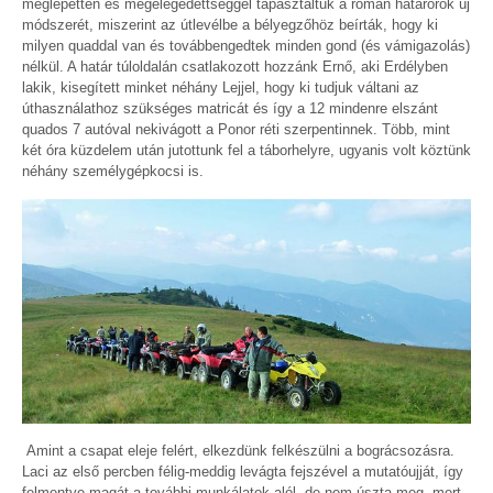
meglepetten és megelégedettséggel tapasztaltuk a román határőrök új
módszerét, miszerint az útlevélbe a bélyegzőhöz beírták, hogy ki
milyen quaddal van és továbbengedtek minden gond (és vámigazolás)
nélkül. A határ túloldalán csatlakozott hozzánk Ernő, aki Erdélyben
lakik, kisegített minket néhány Lejjel, hogy ki tudjuk váltani az
úthasználathoz szükséges matricát és így a 12 mindenre elszánt
quados 7 autóval nekivágott a Ponor réti szerpentinnek. Több, mint
két óra küzdelem után jutottunk fel a táborhelyre, ugyanis volt köztünk
néhány személygépkocsi is.
Amint a csapat eleje felért, elkezdünk felkészülni a bográcsozásra.
Laci az első percben félig-meddig levágta fejszével a mutatóujját, így
felmentve magát a további munkálatok alól, de nem úszta meg, mert