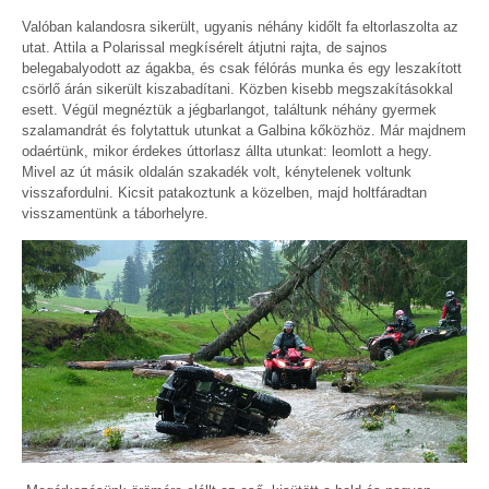
Valóban kalandosra sikerült, ugyanis néhány kidőlt fa eltorlaszolta az
utat. Attila a Polarissal megkísérelt átjutni rajta, de sajnos
belegabalyodott az ágakba, és csak félórás munka és egy leszakított
csörlő árán sikerült kiszabadítani. Közben kisebb megszakításokkal
esett. Végül megnéztük a jégbarlangot, találtunk néhány gyermek
szalamandrát és folytattuk utunkat a Galbina kőközhöz. Már majdnem
odaértünk, mikor érdekes úttorlasz állta utunkat: leomlott a hegy.
Mivel az út másik oldalán szakadék volt, kénytelenek voltunk
visszafordulni. Kicsit patakoztunk a közelben, majd holtfáradtan
visszamentünk a táborhelyre.