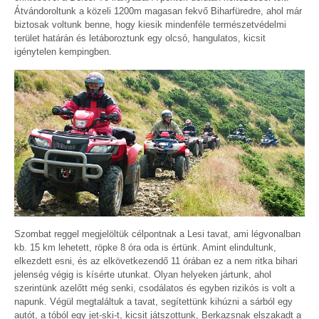
Átvándoroltunk a közeli 1200m magasan fekvő Biharfüredre, ahol már
biztosak voltunk benne, hogy kiesik mindenféle természetvédelmi
terület határán és letáboroztunk egy olcsó, hangulatos, kicsit
igénytelen kempingben.
Szombat reggel megjelöltük célpontnak a Lesi tavat, ami légvonalban
kb. 15 km lehetett, röpke 8 óra oda is értünk. Amint elindultunk,
elkezdett esni, és az elkövetkezendő 11 órában ez a nem ritka bihari
jelenség végig is kísérte utunkat. Olyan helyeken jártunk, ahol
szerintünk azelőtt még senki, csodálatos és egyben rizikós is volt a
napunk. Végül megtaláltuk a tavat, segítettünk kihúzni a sárból egy
autót, a tóból egy jet-ski-t, kicsit játszottunk, Berkazsnak elszakadt a