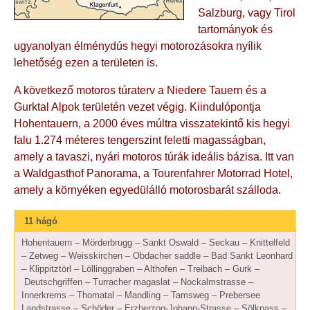
Salzburg, vagy Tirol
tartományok és
ugyanolyan élménydús hegyi motorozásokra nyílik
lehetőség ezen a területen is.
A következő motoros túraterv a Niedere Tauern és a
Gurktal Alpok területén vezet végig. Kiindulópontja
Hohentauern, a 2000 éves múltra visszatekintő kis hegyi
falu 1.274 méteres tengerszint feletti magasságban,
amely a tavaszi, nyári motoros túrák ideális bázisa. Itt van
a Waldgasthof Panorama, a Tourenfahrer Motorrad Hotel,
amely a környéken egyedülálló motorosbarát szálloda.
11 hágó
Hohentauern – Mörderbrugg – Sankt Oswald – Seckau – Knittelfeld
– Zetweg – Weisskirchen – Obdacher saddle – Bad Sankt Leonhard
– Klippitztörl – Löllinggraben – Althofen – Treibach – Gurk –
Deutschgriffen – Turracher magaslat – Nockalmstrasse –
Innerkrems – Thomatal – Mandling – Tamsweg – Prebersee
Landstrasse – Schöder – Erzherzog-Johann-Strasse – Sölkpass –