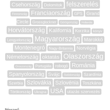
felszerelés
Csehország
Dolomitok
Franciaország
Grand
GPS
Finnország
Circle
Grossglockner
Görögország
Hollandia
Horvátország
Kalifornia
Korzika
könyv
Magyarország
Marokkó
Lengyelország
Montenegró
Norvégia
Nagy-Britannia
Olaszország
Németország
oktatás
Románia
robogó
Portugália
Oroszország
Spanyolország
Svájc
Szardínia
Svédország
Szlovákia
Szlovénia
Szerbia
Toszkána
USA
utazás szervezés
Törökország
Ukrajna
Népszerű