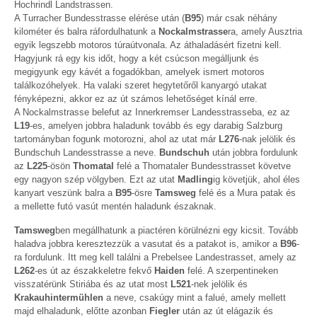
Hochrindl Landstrassen.
A Turracher Bundesstrasse elérése után (
B95
) már csak néhány
kilométer és balra ráfordulhatunk a
Nockalmstrasse
ra, amely Ausztria
egyik legszebb motoros túraútvonala. Az áthaladásért fizetni kell.
Hagyjunk rá egy kis időt, hogy a két csúcson megálljunk és
megigyunk egy kávét a fogadókban, amelyek ismert motoros
találkozóhelyek. Ha valaki szeret hegytetőről kanyargó utakat
fényképezni, akkor ez az út számos lehetőséget kínál erre.
A Nockalmstrasse belefut az Innerkremser Landesstrasseba, ez az
L19
-es, amelyen jobbra haladunk tovább és egy darabig Salzburg
tartományban fogunk motorozni, ahol az utat már
L276
-nak jelölik és
Bundschuh Landesstrasse a neve.
Bundschuh
után jobbra fordulunk
az
L225
-ösön
Thomatal
felé a Thomataler Bundesstrasset követve
egy nagyon szép völgyben. Ezt az utat
Madling
ig követjük, ahol éles
kanyart veszünk balra a
B95
-ösre
Tamsweg
felé és a Mura patak és
a mellette futó vasút mentén haladunk északnak.
Tamsweg
ben megállhatunk a piactéren körülnézni egy kicsit. Tovább
haladva jobbra keresztezzük a vasutat és a patakot is, amikor a
B96
-
ra fordulunk. Itt meg kell találni a Prebelsee Landestrasset, amely az
L262
-es út az északkeletre fekvő
Haiden
felé. A szerpentineken
visszatérünk Stiriába és az utat most
L521
-nek jelölik és
Krakauhintermühlen
a neve, csakúgy mint a falué, amely mellett
majd elhaladunk, előtte azonban
Fiegler
után az út elágazik és