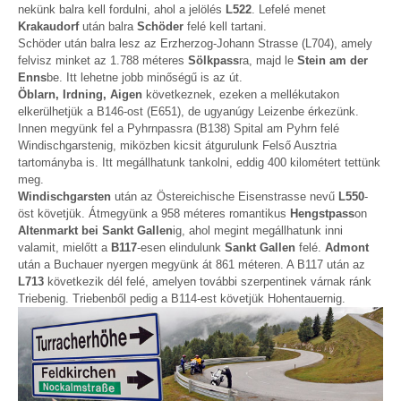
nekünk balra kell fordulni, ahol a jelölés
L522
. Lefelé menet
Krakaudorf
után balra
Schöder
felé kell tartani.
Schöder után balra lesz az Erzherzog-Johann Strasse (L704), amely
felvisz minket az 1.788 méteres
Sölkpass
ra, majd le
Stein am der
Enns
be. Itt lehetne jobb minőségű is az út.
Öblarn, Irdning, Aigen
következnek, ezeken a mellékutakon
elkerülhetjük a B146-ost (E651), de ugyanúgy Leizenbe érkezünk.
Innen megyünk fel a Pyhrnpassra (B138) Spital am Pyhrn felé
Windischgarstenig, miközben kicsit átgurulunk Felső Ausztria
tartományba is. Itt megállhatunk tankolni, eddig 400 kilométert tettünk
meg.
Windischgarsten
után az Östereichische Eisenstrasse nevű
L550
-
öst követjük. Átmegyünk a 958 méteres romantikus
Hengstpass
on
Altenmarkt bei Sankt Gallen
ig, ahol megint megállhatunk inni
valamit, mielőtt a
B117
-esen elindulunk
Sankt Gallen
felé.
Admont
után a Buchauer nyergen megyünk át 861 méteren. A B117 után az
L713
következik dél felé, amelyen további szerpentinek várnak ránk
Triebenig. Triebenből pedig a B114-est követjük Hohentauernig.