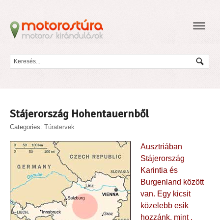
Navig
Stájerország Hohentauernből
Categories:
Túratervek
Ausztriában
Stájerország
Karintia és
Burgenland között
van. Egy kicsit
közelebb esik
hozzánk, mint ,