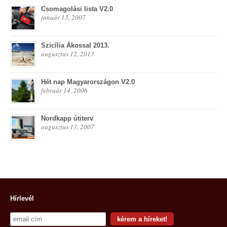
Csomagolási lista V2.0
január 13, 2007
Szicília Ákossal 2013.
augusztus 12, 2013
Hét nap Magyarországon V2.0
február 14, 2006
Nordkapp útiterv
augusztus 13, 2007
Hírlevél