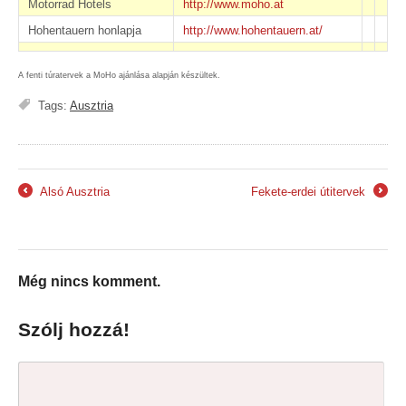
Motorrad Hotels
http://www.moho.at
Hohentauern honlapja
http://www.hohentauern.at/
A fenti túratervek a MoHo ajánlása alapján készültek.
Tags:
Ausztria
Alsó Ausztria
Fekete-erdei útitervek
←
→
Még nincs komment.
Szólj hozzá!