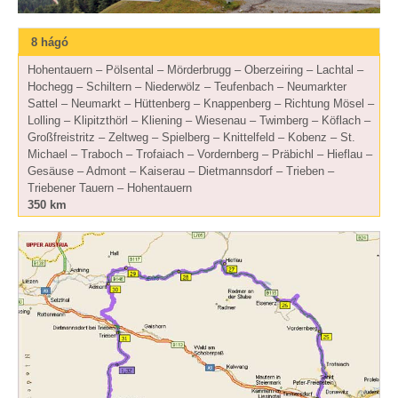
8 hágó
Hohentauern – Pölsental – Mörderbrugg – Oberzeiring – Lachtal –
Hochegg – Schiltern – Niederwölz – Teufenbach – Neumarkter
Sattel – Neumarkt – Hüttenberg – Knappenberg – Richtung Mösel –
Lolling – Klipitzthörl – Kliening – Wiesenau – Twimberg – Köflach –
Großfreistritz – Zeltweg – Spielberg – Knittelfeld – Kobenz – St.
Michael – Traboch – Trofaiach – Vordernberg – Präbichl – Hieflau –
Gesäuse – Admont – Kaiserau – Dietmannsdorf – Trieben –
Triebener Tauern – Hohentauern
350 km