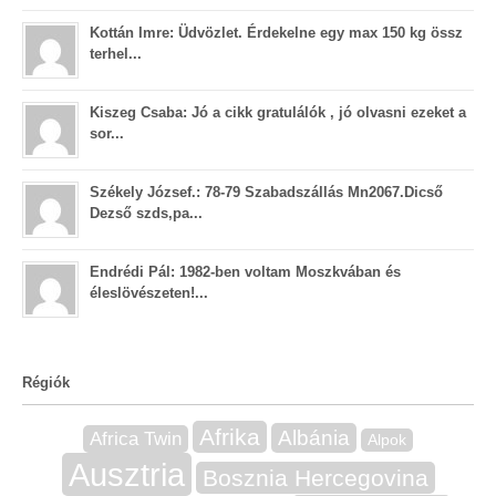
Kottán Imre: Üdvözlet. Érdekelne egy max 150 kg össz
terhel...
Kiszeg Csaba: Jó a cikk gratulálók , jó olvasni ezeket a
sor...
Székely József.: 78-79 Szabadszállás Mn2067.Dicső
Dezső szds,pa...
Endrédi Pál: 1982-ben voltam Moszkvában és
éleslövészeten!...
Régiók
Afrika
Albánia
Africa Twin
Alpok
Ausztria
Bosznia Hercegovina