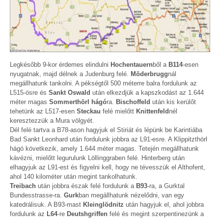
Legkésőbb 9-kor érdemes elindulni
Hochentauern
ből a
B114
-esen
nyugatnak, majd délnek a Judenburg felé.
Möderbrugg
nál
megállhatunk tankolni. A pékségtől 500 méterre balra fordulunk az
L515-ösre és
Sankt Oswald
után elkezdjük a kapszkodást az 1.644
méter magas
Sommerthörl hágó
ra.
Bischoffeld
után kis kerülőt
tehetünk az L517-esen
Steckau
felé mielőtt
Knittenfeld
nél
keresztezzük a Mura völgyét.
Dél felé tartva a B78-ason hagyjuk el Stiriát és lépünk be Karintiába
Bad Sankt Leonhard után fordulunk jobbra az L91-esre. A Klippitzthörl
hágó következik, amely 1.644 méter magas. Tetején megállhatunk
kávézni, mielőtt legurulunk Löllinggraben felé. Hinterberg után
elhagyjuk az L91-est és figyelni kell, hogy ne tévesszük el Althofent,
ahol 140 kilométer után megint tankolhatunk.
Treibach
után jobbra észak felé fordulunk a
B93
-ra, a Gurktal
Bundesstrasse-ra.
Gurk
ban megállhatunk nézelődni, van egy
katedrálisuk. A B93-mast
Kleinglödnitz
után hagyjuk el, ahol jobbra
fordulunk az
L64
-re
Deutshgriffen
felé és megint szerpentinezünk a