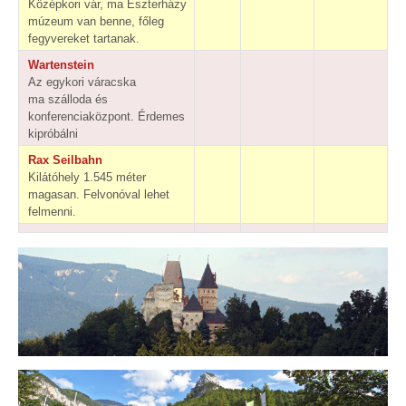
Középkori vár, ma Eszterházy
múzeum van benne, főleg
fegyvereket tartanak.
Wartenstein
Az egykori váracska
ma szálloda és
konferenciaközpont. Érdemes
kipróbálni
Rax Seilbahn
Kilátóhely 1.545 méter
magasan. Felvonóval lehet
felmenni.