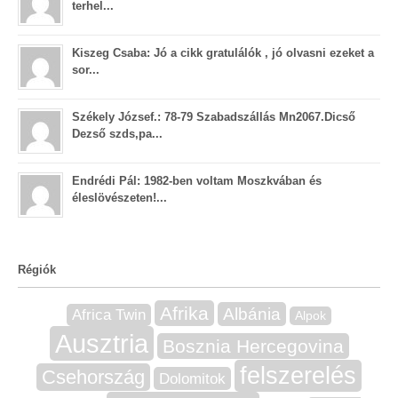
terhel...
Kiszeg Csaba: Jó a cikk gratulálók , jó olvasni ezeket a
sor...
Székely József.: 78-79 Szabadszállás Mn2067.Dicső
Dezső szds,pa...
Endrédi Pál: 1982-ben voltam Moszkvában és
éleslövészeten!...
Régiók
Afrika
Albánia
Africa Twin
Alpok
Ausztria
Bosznia Hercegovina
felszerelés
Csehország
Dolomitok