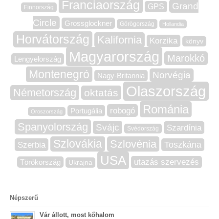
Franciaország
Grand
GPS
Finnország
Circle
Grossglockner
Görögország
Hollandia
Horvátország
Kalifornia
Korzika
könyv
Magyarország
Marokkó
Lengyelország
Montenegró
Norvégia
Nagy-Britannia
Olaszország
Németország
oktatás
Románia
robogó
Portugália
Oroszország
Spanyolország
Svájc
Szardínia
Svédország
Szlovákia
Szlovénia
Szerbia
Toszkána
USA
utazás szervezés
Törökország
Ukrajna
Népszerű
Vár állott, most kőhalom