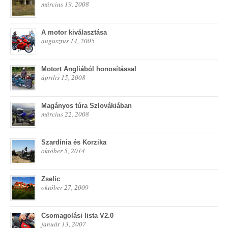
március 19, 2008
A motor kiválasztása
augusztus 14, 2005
Motort Angliából honosítással
április 15, 2008
Magányos túra Szlovákiában
március 22, 2008
Szardínia és Korzika
október 5, 2014
Zselic
október 27, 2009
Csomagolási lista V2.0
január 13, 2007