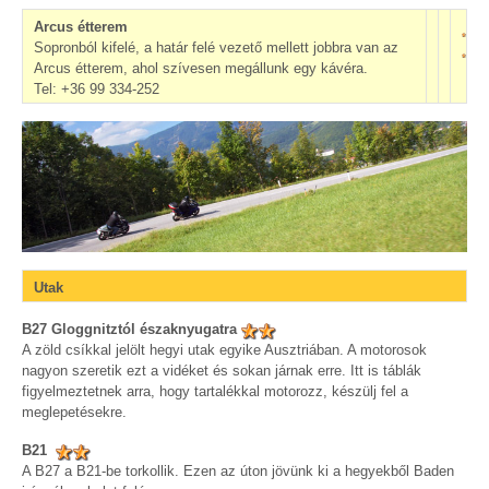
Arcus étterem
Sopronból kifelé, a határ felé vezető mellett jobbra van az
Arcus étterem, ahol szívesen megállunk egy kávéra.
Tel: +36 99 334-252
Utak
B27 Gloggnitztól északnyugatra
A zöld csíkkal jelölt hegyi utak egyike Ausztriában. A motorosok
nagyon szeretik ezt a vidéket és sokan járnak erre. Itt is táblák
figyelmeztetnek arra, hogy tartalékkal motorozz, készülj fel a
meglepetésekre.
B21
A B27 a B21-be torkollik. Ezen az úton jövünk ki a hegyekből Baden