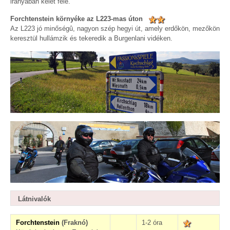
irányában kelet felé.
Forchtenstein környéke az L223-mas úton
Az L223 jó minőségû, nagyon szép hegyi út, amely erdőkön, mezőkön
keresztül hullámzik és tekeredik a Burgenlani vidéken.
Látnivalók
Forchtenstein
(Fraknó)
1-2 óra