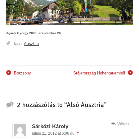
Agárdi György 2005. szeptember 26.
Tags:
Ausztria
Börzsöny
Stájerország Hohentauernből
←
→
2 hozzászólás to “Alsó Ausztria”
Válasz
Sárközi Károly
július 21, 2012 at 6:06 du.
#