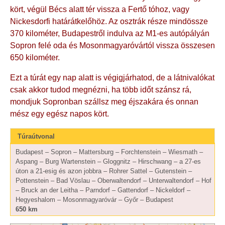
kört, végül Bécs alatt tér vissza a Fertő tóhoz, vagy
Nickesdorfi határátkelőhöz. Az osztrák része mindössze
370 kilométer, Budapestről indulva az M1-es autópályán
Sopron felé oda és Mosonmagyaróvártól vissza összesen
650 kilométer.
Ezt a túrát egy nap alatt is végigjárhatod, de a látnivalókat
csak akkor tudod megnézni, ha több időt szánsz rá,
mondjuk Sopronban szállsz meg éjszakára és onnan
mész egy egész napos kört.
Túraútvonal
Budapest – Sopron – Mattersburg – Forchtenstein – Wiesmath –
Aspang – Burg Wartenstein – Gloggnitz – Hirschwang – a 27-es
úton a 21-esig és azon jobbra – Rohrer Sattel – Gutenstein –
Pottenstein – Bad Vöslau – Oberwaltendorf – Unterwaltendorf – Hof
– Bruck an der Leitha – Parndorf – Gattendorf – Nickeldorf –
Hegyeshalom – Mosonmagyaróvár – Győr – Budapest
650 km