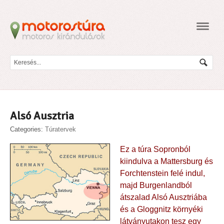
Navig
Alsó Ausztria
Categories:
Túratervek
Ez a túra Sopronból
kiindulva a Mattersburg és
Forchtenstein felé indul,
majd Burgenlandból
átszalad Alsó Ausztriába
és a Gloggnitz környéki
látványutakon tesz egy