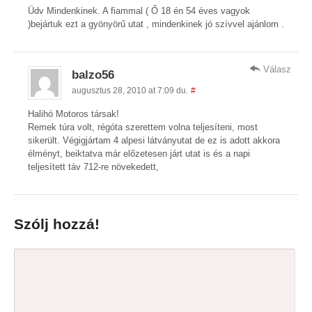
Üdv Mindenkinek. A fiammal ( Ő 18 én 54 éves vagyok
)bejártuk ezt a gyönyörű utat , mindenkinek jó szívvel ajánlom .
Válasz
balzo56
augusztus 28, 2010 at 7:09 du.
#
Halihó Motoros társak!
Remek túra volt, régóta szerettem volna teljesíteni, most
sikerült. Végigjártam 4 alpesi látványutat de ez is adott akkora
élményt, beiktatva már előzetesen járt utat is és a napi
teljesített táv 712-re növekedett,
Szólj hozzá!