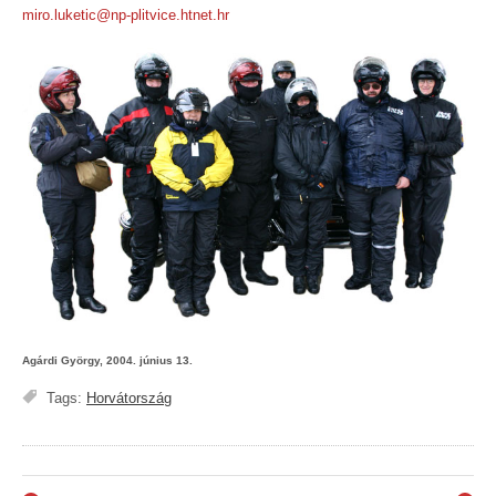
miro.luketic@np-plitvice.htnet.hr
Agárdi György, 2004. június 13.
Tags:
Horvátország