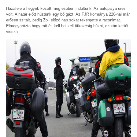
Hazafelé a hegyek között még esőben indultunk. Az autópálya üres
volt. A határ előtt húztunk egy bő gázt. Az FJR kormánya 220-nál már
erősen szitált, pedig Zoli előző nap sokat tekergette a racsnimat.
Elmagyarázta hogy mit és kell hol kell ütközésig húzni, azután kettőt
vissza.