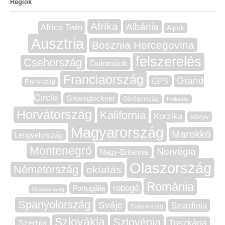
Régiók
Afrika
Albánia
Africa Twin
Alpok
Ausztria
Bosznia Hercegovina
felszerelés
Csehország
Dolomitok
Franciaország
Grand
GPS
Finnország
Circle
Grossglockner
Görögország
Hollandia
Horvátország
Kalifornia
Korzika
könyv
Magyarország
Marokkó
Lengyelország
Montenegró
Norvégia
Nagy-Britannia
Olaszország
Németország
oktatás
Románia
robogó
Portugália
Oroszország
Spanyolország
Svájc
Szardínia
Svédország
Szlovákia
Szlovénia
Szerbia
Toszkána