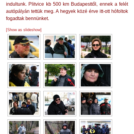
indultunk. Plitvice kb 500 km Budapesttől, ennek a felét
autópályán tettük meg. A hegyek közé érve itt-ott hófoltok
fogadtak bennünket.
[Show as slideshow]