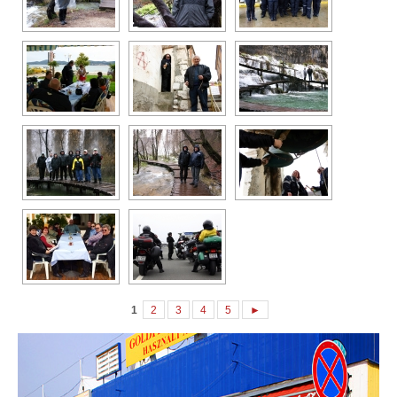
1
2
3
4
5
►