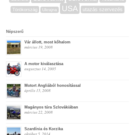
USA
utazás szervezés
Törökország
Ukrajna
Népszerű
Vár állott, most kőhalom
március 19, 2008
A motor kiválasztása
augusztus 14, 2005
Motort Angliából honosítással
április 15, 2008
Magányos túra Szlovákiában
március 22, 2008
Szardínia és Korzika
október 5, 2014