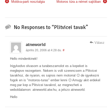
Moldva-parti nosztalgia
Motoros túra a német sajtóban
←
→
No Responses to “Plitvicei tavak”
Válasz
atneworld
április 20, 2006 at 4:28 du.
#
Hello mindenkinek!
Irigykedve olvasom a turabeszamolot es a kepeket is
meglepve nezegetem. Nekem is volt szerencsem a Plitvicei
tavakhoz, de nyaron, es sajnos nem motorral 🙂 de igyekezni
fogok en is "motoros-turas" ember lenni 🙂 Amugy akit erdekel
meg par kep a Plitvicei tavakrol, az megnezheti a
weboldalamon: atneworld.atw.hu, a jelszo atneworld.
Hello