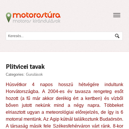
Navig
Plitvicei tavak
Categories:
Gurulások
Húsvétkor 4 napos hosszú hétvégére indultunk
Horvátországba. A 2004-es év tavasza rengeteg esőt
hozott (a fű már akkor derékig ért a kertben) és vízből
bőven jutott nekünk mind a négy napra. Többeket
elriasztott ugyan a meteorológiai előrejelzés, de így is 6
motorral mentünk. Az Agip kútnál találkoztunk Budaörsön.
A társaság másik fele Székesfehérváron várt ránk. 8-kor