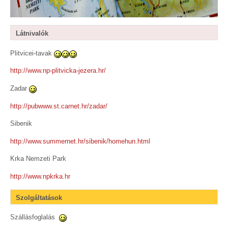
Látnivalók
Plitvicei-tavak
http://www.np-plitvicka-jezera.hr/
Zadar
http://pubwww.st.carnet.hr/zadar/
Sibenik
http://www.summernet.hr/sibenik/homehun.html
Krka Nemzeti Park
http://www.npkrka.hr
Szolgáltatások
Szállásfoglalás