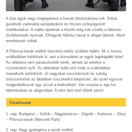
A túra egyik nagy meglepetése a horvát infrastruktúra volt. Sokat
gurultunk vadonatúj autópályákon és frissen szőnyegezett
mellékutakon. A vidéki épületek a között még sok viselte a háborús
lövöldözések nyomait. Elhagyott félkész házat is eleget láttunk. Mind
emeletesek voltak.
A Plitvicei-tavak mellett húsvétra nehéz szállást találni. Mi a Jezero
szállodában kötöttünk ki, ami a környéken az egyik legdrágább hotel.
Az ellátásra nem panaszkodott senki, akinek az erkélye a
vízesésekre nyílt. Az állandóan hulló eső miatt a szállodában
maradtunk esténként. Jó nagyokat vacsoráztunk és sokáig
bosszantottuk az általában rosszkedvű bárpincért, aki azért egyszer
megpróbálkozott egy viccel a kedvünkért. Van szauna is egy kis
labirintusban az alagsorban. A néni nem kért tőlünk pénzt.
Túraútvonal
1. nap: Budapest – Siófok – Nagykanizsa – Zágráb – Karlovac – Slunj
– Plitvicei-tavak (Nemzeti Park)
2. nap: Nagy gyalogtúra a tavak mellett