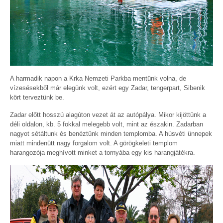
A harmadik napon a Krka Nemzeti Parkba mentünk volna, de
vízesésekből már elegünk volt, ezért egy Zadar, tengerpart, Sibenik
kört terveztünk be.
Zadar előtt hosszú alagúton vezet át az autópálya. Mikor kijöttünk a
déli oldalon, kb. 5 fokkal melegebb volt, mint az északin. Zadarban
nagyot sétáltunk és benéztünk minden templomba. A húsvéti ünnepek
miatt mindenütt nagy forgalom volt. A görögkeleti templom
harangozója meghívott minket a tornyába egy kis harangjátékra.