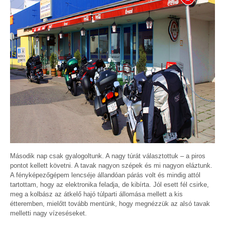
Második nap csak gyalogoltunk. A nagy túrát választottuk – a piros
pontot kellett követni. A tavak nagyon szépek és mi nagyon eláztunk.
A fényképezőgépem lencséje állandóan párás volt és mindig attól
tartottam, hogy az elektronika feladja, de kibírta. Jól esett fél csirke,
meg a kolbász az átkelő hajó túlparti állomása mellett a kis
étteremben, mielőtt tovább mentünk, hogy megnézzük az alsó tavak
melletti nagy vízeséseket.