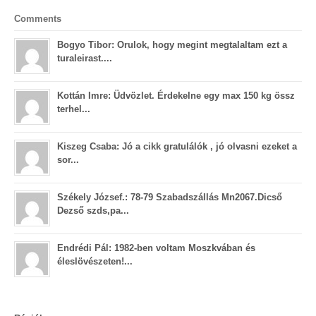
Comments
Bogyo Tibor: Orulok, hogy megint megtalaltam ezt a
turaleirast....
Kottán Imre: Üdvözlet. Érdekelne egy max 150 kg össz
terhel...
Kiszeg Csaba: Jó a cikk gratulálók , jó olvasni ezeket a
sor...
Székely József.: 78-79 Szabadszállás Mn2067.Dicső
Dezső szds,pa...
Endrédi Pál: 1982-ben voltam Moszkvában és
éleslövészeten!...